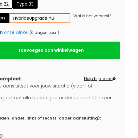
e 22
Type 33
Wat is het verschil?
gen
Hybride
Upgrade nu!
in
onze winkel
(6 dagen open)
Toevoegen aan winkelwagen
compleet
Hulp bij kiezen
 aansluitset voor jouw situatie (vloer- of
b je direct alle benodigde onderdelen in één keer
dden-onder, links of rechts-onder aansluiting):
0)