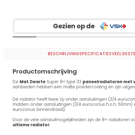
Gezien op de
BESCHRIJVING
SPECIFICATIES
VEELGEST
Productomschrijving
De
Mat Zwarte
Super 8+ type 33
paneelradiatoren met v
aanbieden hebben een matte poedercoating en zijn uitgevo
De radiator heeft twee zij-onder aansluitingen (3/4 euroco
midden-onder aansluitingen (3/4 euroconus h.o.h. 50mm) en 
euroconus binnendraad).
Door de vele aansluitmogelijkheden zijn de 8+ radiatoren v
ultieme radiator
.