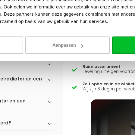
. Ook delen we informatie over uw gebruik van onze site met on
e. Deze partners kunnen deze gegevens combineren met andere i
erzameld op basis van uw gebruik van hun services.
Heb je een vraag over d
Simon helpt je graag en kan
Aanpassen
Stuur een bericht
Ruim assortiment
Levering uit eigen voorra
elradiator en een
Zelf ophalen in de winkel
Wij zijn 6 dagen per wee
ator en een
verd?