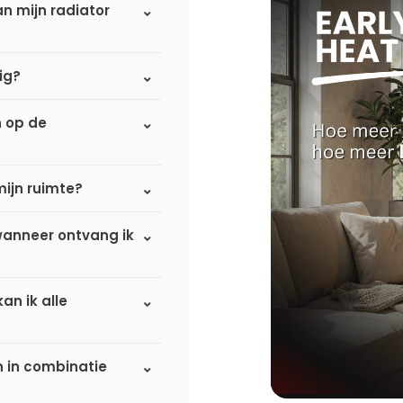
n mijn radiator
ig?
n op de
mijn ruimte?
 wanneer ontvang ik
an ik alle
n in combinatie