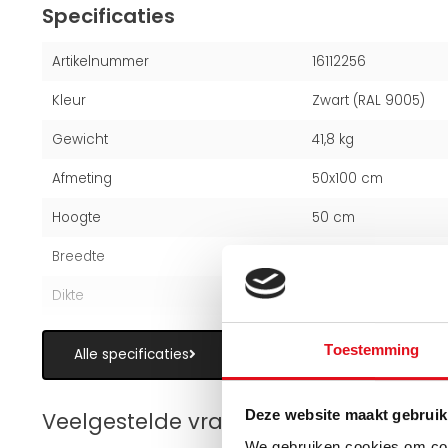
Specificaties
Artikelnummer
16112256
Kleur
Zwart (RAL 9005)
Gewicht
41,8 kg
Afmeting
50x100 cm
Hoogte
50 cm
Breedte
100 cm
Dikte
16 cm
Toestemming
Alle specificaties
Deze website maakt gebruik
Veelgestelde vragen over paneelradi
We gebruiken cookies om cont