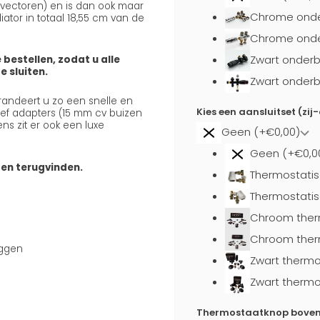
onvectoren) en is dan ook maar
Chrome onde
ator in totaal 18,55 cm van de
Chrome onder
Zwart onderb
 bestellen, zodat u alle
 sluiten.
Zwart onderb
arandeert u zo een snelle en
Kies een aansluitset (zij
usief adapters (15 mm cv buizen
ns zit er ook een luxe
Geen (+€0,00)
Geen (+€0,0
ten terugvinden.
Thermostatis
Thermostatis
Chroom ther
Chroom ther
uggen
Zwart thermo
Zwart thermo
Thermostaatknop boven a