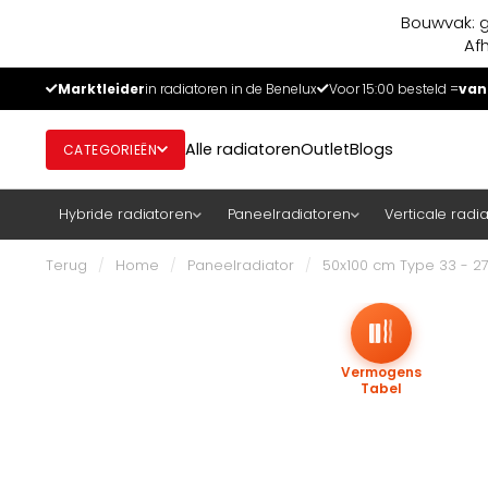
Bouwvak: g
Af
Marktleider
in radiatoren in de Benelux
Voor 15:00 besteld =
van
Alle radiatoren
Outlet
Blogs
CATEGORIEËN
Hybride radiatoren
Paneelradiatoren
Verticale radi
Terug
/
Home
/
Paneelradiator
/
50x100 cm Type 33 - 27
Vermogens
Tabel