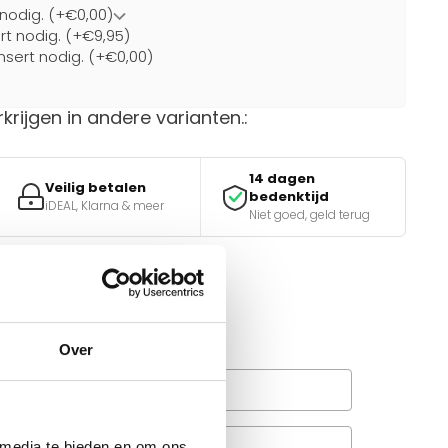
 nodig. (+€0,00)
ert nodig. (+€9,95)
nsert nodig. (+€0,00)
rkrijgen in andere varianten.:
14 dagen
Veilig betalen
bedenktijd
iDEAL, Klarna & meer
Niet goed, geld terug
van de juiste keuze?
e tools.
Over
Wanneer bezorgt de
rachtservice in uw regio?
Veelgestelde vragen
 media te bieden en om ons
A