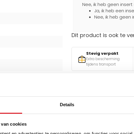
Nee, ik heb geen insert
Ja, ik heb een ins
Nee, ik heb geen i
Dit product is ook te ve
Stevig verpakt
Extra bescherming
tijdens transport
Hulp nodig bij het maken 
Gebruik een van onze handig
Details
v
 van cookies
atoren
ent en advertenties te personaliseren, om functies voor social
Q