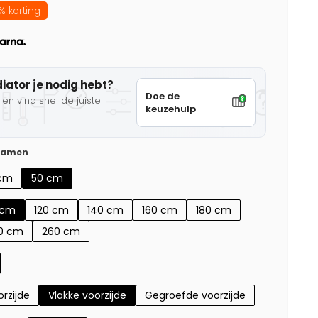
% korting
diator je nodig hebt?
Doe de
en vind snel de juiste
keuzehulp
 samen
cm
50 cm
 cm
120 cm
140 cm
160 cm
180 cm
0 cm
260 cm
rzijde
Vlakke voorzijde
Gegroefde voorzijde