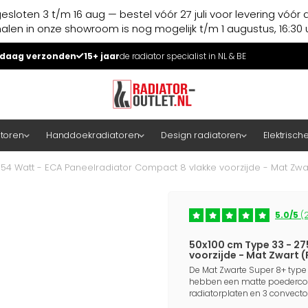
esloten 3 t/m 16 aug — bestel vóór 27 juli voor levering vóór 
halen in onze showroom is nog mogelijk t/m 1 augustus, 16:30 u
daag verzonden
15+ jaar
de radiator specialist in NL & BE
atoren
Handdoekradiatoren
Design radiatoren
Elektrisch
54 Watt - ECA Paneelradiator Compact 8 vlakke voorzijde - Mat Zwar
5.0/5
(2
50x100 cm Type 33 - 27
voorzijde - Mat Zwart (
De Mat Zwarte Super 8+ type 
hebben een matte poedercoati
radiatorplaten en 3 convecto