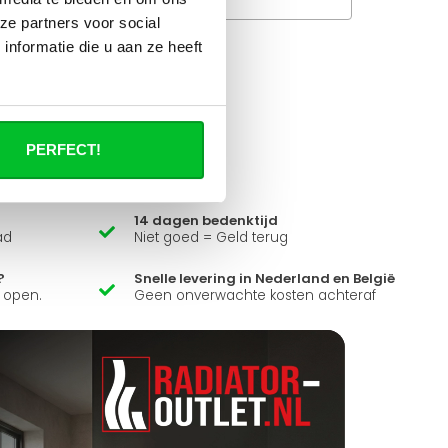
ze partners voor social
nformatie die u aan ze heeft
it product ?
 al je vragen beantwoorden.
PERFECT!
14 dagen bedenktijd
ad
Niet goed = Geld terug
?
Snelle levering in Nederland en België
k open.
Geen onverwachte kosten achteraf