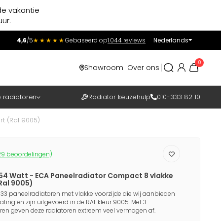
de vakantie
ur.
4,6
/5
★★★★★
Gebaseerd op
1.044 reviews
Nederlands
Incl.
Excl.
0
Showroom
Over ons
BTW
e radiatoren
Radiator keuzehulp
010-333 82 10
t (Ral 9005)
9 beoordelingen)
54 Watt - ECA Paneelradiator Compact 8 vlakke
Ral 9005)
33 paneelradiatoren met vlakke voorzijde die wij aanbieden
ng en zijn uitgevoerd in de RAL kleur 9005. Met 3
ren geven deze radiatoren extreem veel vermogen af.