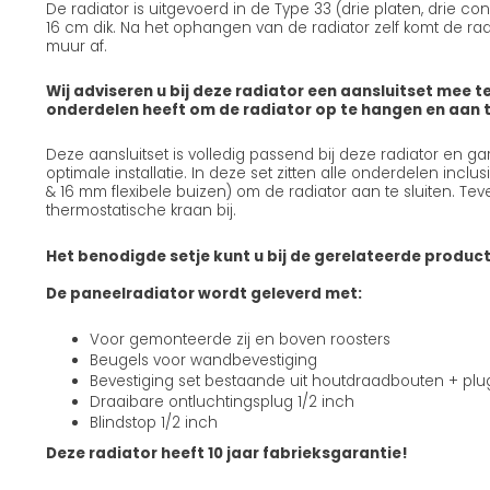
De radiator is uitgevoerd in de Type 33 (drie platen, drie c
16 cm dik. Na het ophangen van de radiator zelf komt de radi
muur af.
Wij adviseren u bij deze radiator een aansluitset mee te
onderdelen heeft om de radiator op te hangen en aan te
Deze aansluitset is volledig passend bij deze radiator en g
optimale installatie. In deze set zitten alle onderdelen incl
& 16 mm flexibele buizen) om de radiator aan te sluiten. Teve
thermostatische kraan bij.
Het benodigde setje kunt u bij de gerelateerde produc
De paneelradiator wordt geleverd met:
Voor gemonteerde zij en boven roosters
Beugels voor wandbevestiging
Bevestiging set bestaande uit houtdraadbouten + pl
Draaibare ontluchtingsplug 1/2 inch
Blindstop 1/2 inch
Deze radiator heeft 10 jaar fabrieksgarantie!