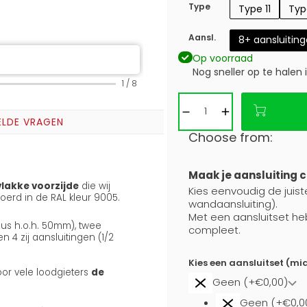
Type
Type 11
Typ
Aansl.
8+ aansluitin
Op voorraad
Nog sneller op te halen 
1
/
8
ELDE VRAGEN
Choose from:
Maak je aansluiting 
lakke voorzijde
die wij
Kies eenvoudig de juiste
erd in de RAL kleur 9005.
wandaansluiting).
Met een aansluitset he
nus h.o.h. 50mm), twee
compleet.
4 zij aansluitingen (1/2
Kies een aansluitset (mi
oor vele loodgieters
de
Geen (+€0,00)
Geen (+€0,0