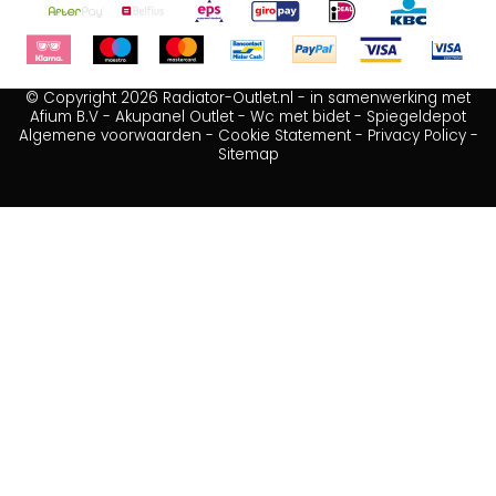
© Copyright 2026 Radiator-Outlet.nl - in samenwerking met
Afium B.V
-
Akupanel Outlet
-
Wc met bidet
-
Spiegeldepot
Algemene voorwaarden
-
Cookie Statement
-
Privacy Policy
-
Sitemap