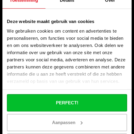
Toestemming
Details
Over
Wie zijn wij ?
Onze winkels
Deze website maakt gebruik van cookies
Zakelijk bestellen
We gebruiken cookies om content en advertenties te
Verzenden & retourneren
personaliseren, om functies voor social media te bieden
Betaalmogelijkheden
en om ons websiteverkeer te analyseren. Ook delen we
Veelgestelde vragen
informatie over uw gebruik van onze site met onze
partners voor social media, adverteren en analyse. Deze
Contact
partners kunnen deze gegevens combineren met andere
Onze beurzen
informatie die u aan ze heeft verstrekt of die ze hebben
verzameld op basis van uw gebruik van hun services.
Stapelkorting bij Radiator-Outlet.nl
Zakenpartner worden van Radiator-Outlet.nl
“Nu uit: het magazine waar de branche op heeft
PERFECT!
gewacht.” Warmte – Editie 2026
Aanpassen
Categorieën
Radiator