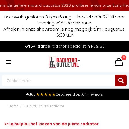
 de gehele maand augustus 2026 profiteer je van onze Early Heat D
Bouwvak: gesloten 3 t/m 16 aug — bestel vóór 27 juli voor
levering vóór de vakantie
Afhalen in onze showroom is nog mogelijk t/m 1 augustus,
16:30 uur.
15+ jaar
de radiator specialist in NL & BE
0
★★★★★
4,6
/5
Gebaseerd op
1.044 reviews
Home
/
Hulp bij keuze radiator
krijg hulp bij het kiezen van de juiste radiator