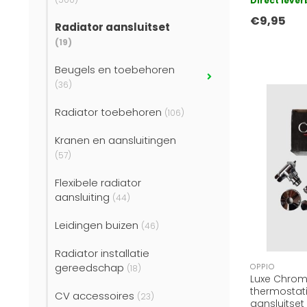
Direct leve
€9,95
Radiator aansluitset
(19)
Beugels en toebehoren
(36)
Radiator toebehoren
(106)
Kranen en aansluitingen
(57)
Flexibele radiator
aansluiting
(44)
Leidingen buizen
(46)
Radiator installatie
gereedschap
OPPIO
(18)
Luxe Chro
thermostati
CV accessoires
(23)
aansluitset