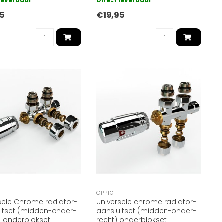
 leverbaar
Direct leverbaar
oekrad..
handdoekrad..
95
€19,95
OPPIO
sele Chrome radiator-
Universele chrome radiator-
itset (midden-onder-
aansluitset (midden-onder-
 onderblokset
recht) onderblokset