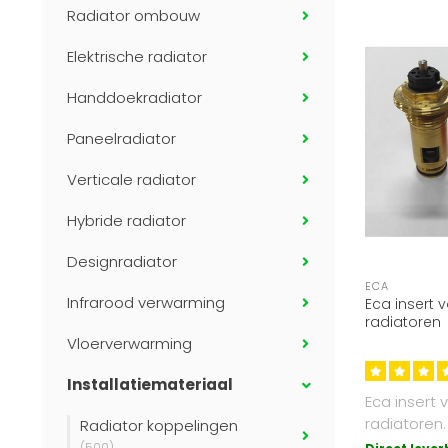
Radiator ombouw
Elektrische radiator
Handdoekradiator
Paneelradiator
Verticale radiator
Hybride radiator
Designradiator
ECA
Infrarood verwarming
Eca insert 
radiatoren
Vloerverwarming
Installatiemateriaal
Eca insert
radiatoren.
Radiator koppelingen
(500)