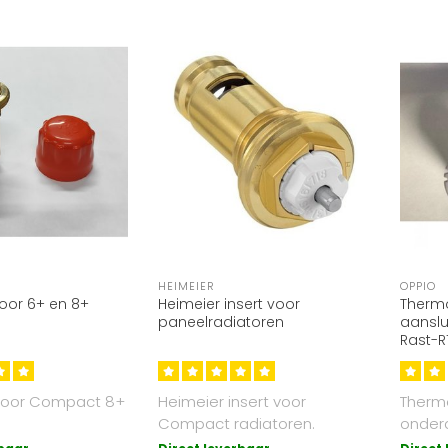
HEIMEIER
OPPIO
voor 6+ en 8+
Heimeier insert voor
Thermo
paneelradiatoren
aanslu
Rast-R
 voor Compact 8+
Heimeier insert voor
Therm
Compact radiatoren.
onderd
paneel