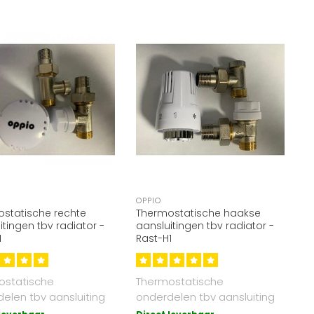
OPPIO
statische rechte
Thermostatische haakse
itingen tbv radiator -
aansluitingen tbv radiator -
1
Rast-H1
ostatische
Thermostatische
elen tbv aansluiting
onderdelen tbv aansluiting
-, vertikaal en/ of
paneel-, vertikaal en/ of