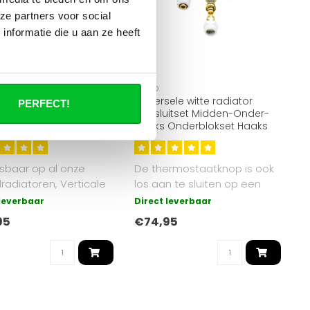
ze partners voor social
nformatie die u aan ze heeft
OPPIO
sele radiator-
Universele witte radiator
PERFECT!
itset Zwart (midden-
aansluitset Midden-Onder-
-haaks) onderblokset
Haaks Onderblokset Haaks
sbaar op al onze
De thermostaatknop is ook
radiatoren, Verticale
los aan te sluiten op een
oren en
andere aansluitpunt
 leverbaar
Direct leverbaar
ekradiator..
middels ..
95
€74,95