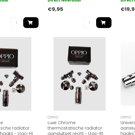
rbaar
Direct leverbaar
Direct
handd
€9,95
€19,
OPPIO
OPPIO
me
Luxe Chrome
Univer
sche radiator
thermostatische radiator
aanslu
 haaks - Ltac-H1
aansluitset recht - Ltac-R1
haaks)