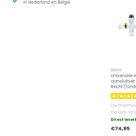
in Nederland en België
OPPIO
Universele w
aansluitse
Recht (Onde
De thermos
los aan te 
andere aan
Direct leve
middels ..
€74,95