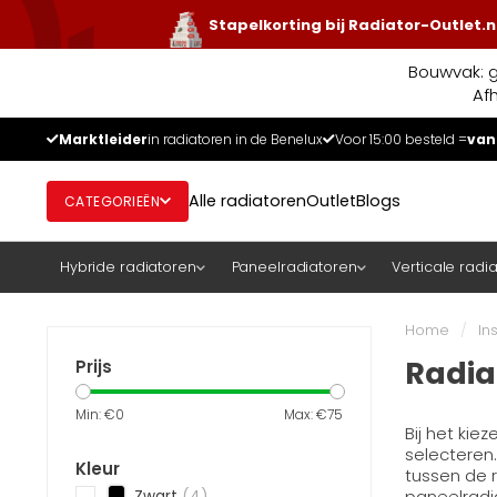
Stapelkorting bij Radiator-Outlet.n
Bouwvak: g
Af
Marktleider
in radiatoren in de Benelux
Voor 15:00 besteld =
van
Alle radiatoren
Outlet
Blogs
CATEGORIEËN
Hybride radiatoren
Paneelradiatoren
Verticale radi
Home
/
In
Radia
Prijs
Min: €
0
Max: €
75
Bij het kie
selecteren.
Kleur
tussen de r
paneelradia
Zwart
(4)