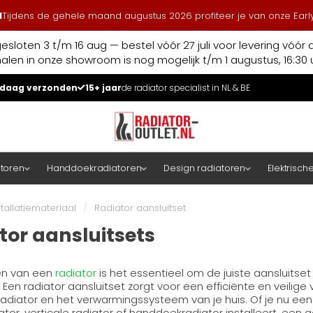
l
Tijdens de gehele maand augustus 2026 profiteer je van onze Early
esloten 3 t/m 16 aug — bestel vóór 27 juli voor levering vóór 
halen in onze showroom is nog mogelijk t/m 1 augustus, 16:30 u
daag verzonden
15+ jaar
de radiator specialist in NL & BE
atoren
Handdoekradiatoren
Design radiatoren
Elektrisch
stallatiemateriaal
/
Radiator aansluitset
tor aansluitsets
zen van een
radiator
is het essentieel om de juiste aansluitset
 Een radiator aansluitset zorgt voor een efficiënte en veilige 
adiator en het verwarmingssysteem van je huis. Of je nu een
tor, verticale radiator of handdoekradiator installeert, een