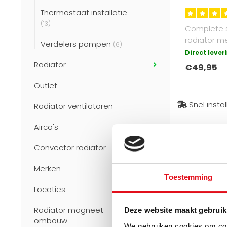
Thermostaat installatie
(13)
Complete 
radiator me
Verdelers pompen
(6)
aan te slui
Direct leve
z..
Radiator
€49,95
Outlet
Snel insta
Radiator ventilatoren
Airco's
Convector radiator
Merken
Toestemming
Locaties
Radiator magneet
Deze website maakt gebruik
ombouw
We gebruiken cookies om cont