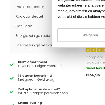
websiteverkeer te analyseren
Radiator rooster
media, adverteren en analys
Radiator sleutel
verstrekt of die ze hebben v
Hot Deals
OPPIO
Luxe Witte 
Energiezuinige radiatoren
Weigeren
radiator aan
LTAW-R1
Energiezuinige verwarming
Complete 
radiator me
Ruim assortiment
Levering uit eigen voorraad
aan te slui
Direct leve
z..
€74,95
14 dagen bedenktijd
Niet goed = Geld terug
Zelf ophalen in de winkel?
Wij zijn 6 dagen per week open.
Snelle levering