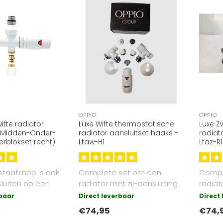
OPPIO
OPPIO
itte radiator
Luxe Witte thermostatische
Luxe Z
t Midden-Onder-
radiator aansluitset haaks -
radiat
rblokset recht)
Ltaw-H1
Ltaz-R1
taatknop is ook
Complete set om een
Compl
sluiten op een
radiator met zij-aansluiting
radiat
sluitpunt
aan te sluiten. Geschikt voor
aan te
rbaar
Direct leverbaar
Direct
z..
z..
€74,95
€74,