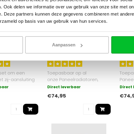
. Ook delen we informatie over uw gebruik van onze site met on
e. Deze partners kunnen deze gegevens combineren met andere i
erzameld op basis van uw gebruik van hun services.
OPPIO
OPPIO
thermostatische
Universele radiator
Univer
Aanpassen
sluitset recht -
aansluitset Zwart (midden-
aanslu
onder-recht) onderblokset
onder
set om een
Toepasbaar op al
Toepa
t zij-aansluiting
onze Paneelradiatoren,
Paneel
ten. Geschikt voor
Verticale radiatoren en
radiat
rbaar
Direct leverbaar
Direct
Handdoekradiato..
Handdo
€74,95
€74,