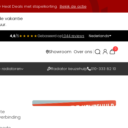
 Heat Deals met stapelkorting.
Bekijk de actie
de vakantie
ur.
4,6
/5
★★★★★
Gebaseerd op
1.044 reviews
Nederlands
Incl.
Excl.
0
Showroom
Over ons
BTW
e radiatoren
Radiator keuzehulp
010-333 82 10
 te
verbinding
 goede