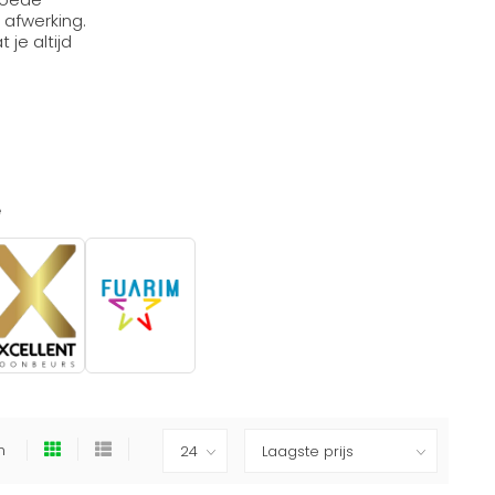
 afwerking.
je altijd
e
en