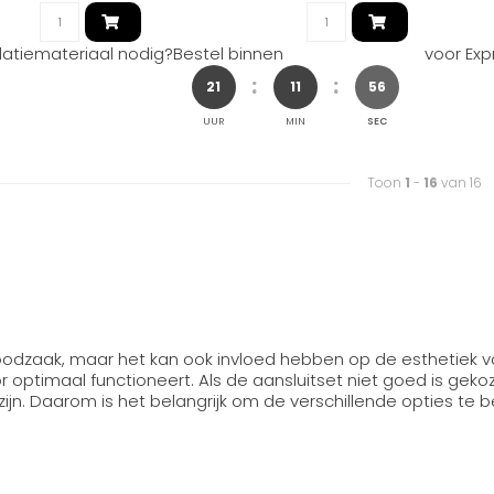
llatiemateriaal nodig?
Bestel binnen
voor Exp
21
11
55
UUR
MIN
SEC
Toon
1
-
16
van 16
noodzaak, maar het kan ook invloed hebben op de esthetiek van
optimaal functioneert. Als de aansluitset niet goed is gekoze
n. Daarom is het belangrijk om de verschillende opties te b