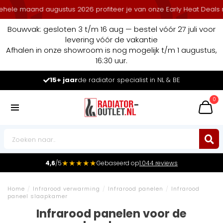
maand augustus 2026 profiteer je van onze Early Heat Deals met sta
Bouwvak: gesloten 3 t/m 16 aug — bestel vóór 27 juli voor
levering vóór de vakantie
Afhalen in onze showroom is nog mogelijk t/m 1 augustus,
16:30 uur.
Marktleider
in radiatoren in de Benelux
0
★★★★★
4,6
/5
Gebaseerd op
1.044 reviews
Home
/
Infrarood verwarming
/
Infrarood panelen
/
Infrarood
paneel slaapkamer
Infrarood panelen voor de