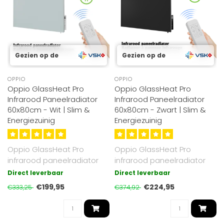
Gezien op de
Gezien op de
OPPIO
OPPIO
Oppio GlassHeat Pro
Oppio GlassHeat Pro
Infrarood Paneelradiator
Infrarood Paneelradiator
60x80cm - Wit | Slim &
60x80cm - Zwart | Slim &
Energiezuinig
Energiezuinig
Oppio GlassHeat Pro
Oppio GlassHeat Pro
infrarood paneelradiator
infrarood paneelradiator
60x80cm kleur wit. 500W,
60x80cm kleur Zwart. 500W,
Direct leverbaar
Direct leverbaar
temperatuu..
temperat..
€199,95
€224,95
€333,25
€374,92