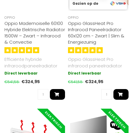
Gezien op de
OPPIO
OPPIO
Oppio Mademoiselle 60100
Oppio GlassHeat Pro
Hybride Elektrische Radiator
Infrarood Paneelradiator
1500W – Zwart – Infrarood
60x120 cm - Zwart | Slim &
& Convectie
Energiezuinig
Efficiënte hybride
Oppio GlassHeat Pro
infraroodpaneelradiator
infrarood paneelradiator
(1500W) in zwart,
60x120 cm kleur Zwart.
Direct leverbaar
Direct leverbaar
combineert infraro..
700W, temper..
€324,95
€324,95
€541,58
€541,58
ELEKTRISCH
ELEKTRISCH