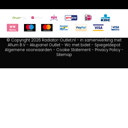
© Copyright 2026 Radiator-Outlet.nl - in samenwerking met
Afium B.V
-
Akupanel Outlet
-
Wc met bidet
-
Spiegeldepot
Algemene voorwaarden
-
Cookie Statement
-
Privacy Policy
-
Sitemap