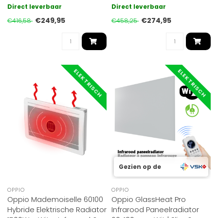
60x100 cm kleur wit. 600W,
60x100 cm kleur Zwart.
Direct leverbaar
Direct leverbaar
temperat..
600W, temper..
€249,95
€274,95
€416,58
€458,25
ELEKTRISCH
ELEKTRISCH
Gezien op de
OPPIO
OPPIO
Oppio Mademoiselle 60100
Oppio GlassHeat Pro
Hybride Elektrische Radiator
Infrarood Paneelradiator