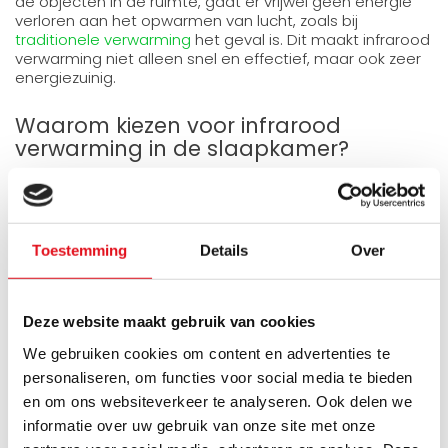
de objecten in de ruimte, gaat er vrijwel geen energie
verloren aan het opwarmen van lucht, zoals bij
traditionele verwarming
het geval is. Dit maakt infrarood
verwarming niet alleen snel en effectief, maar ook zeer
energiezuinig.
Waarom kiezen voor infrarood
verwarming in de slaapkamer?
Er zijn verschillende redenen waarom infrarood
verwarming een uitstekende keuze is voor de
slaapkamer:
Toestemming
Details
Over
Energiezuinig en kostenbesparend:
Infrarood
panelen zijn zeer efficiënt omdat ze directe
warmte afgeven zonder energieverlies. Dit
betekent dat je slaapkamer snel op de gewenste
Deze website maakt gebruik van cookies
temperatuur is, wat leidt tot lagere energiekosten.
We gebruiken cookies om content en advertenties te
Comfortabele warmte:
De stralingswarmte van
personaliseren, om functies voor social media te bieden
infrarood panelen voelt aangenaam en natuurlijk
en om ons websiteverkeer te analyseren. Ook delen we
aan, zonder de lucht uit te drogen of stof te laten
informatie over uw gebruik van onze site met onze
circuleren. Dit creëert een gezond en comfortabel