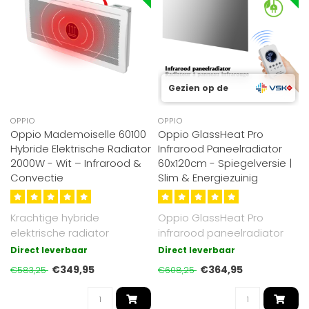
Gezien op de
OPPIO
OPPIO
Oppio Mademoiselle 60100
Oppio GlassHeat Pro
Hybride Elektrische Radiator
Infrarood Paneelradiator
2000W - Wit – Infrarood &
60x120cm - Spiegelversie |
Convectie
Slim & Energiezuinig
Krachtige hybride
Oppio GlassHeat Pro
elektrische radiator
infrarood paneelradiator
(2000W) met infrarood- en
60x120cm met spiegel.
Direct leverbaar
Direct leverbaar
convectiewarmte..
720W, tempera..
€349,95
€364,95
€583,25
€608,25