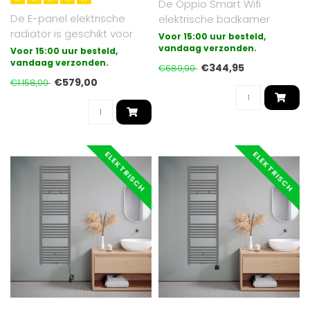
De Oppio Smart Wifi
De E-panel elektrische
elektrische badkamer
radiator is geschikt voor
radiator met draadloze
Voor 15:00 uur besteld,
vrijwel alle ruimtes, zoals
bediening (wifi ..
vandaag verzonden.
Voor 15:00 uur besteld,
bad..
vandaag verzonden.
€344,95
€689,90
€579,00
€1.158,00
ELEKTRISCH
ELEKTRISCH