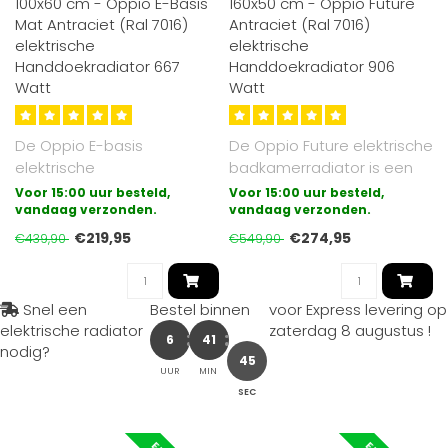
100x60 cm - Oppio E-Basis
160x50 cm - Oppio Future
Mat Antraciet (Ral 7016)
Antraciet (Ral 7016)
elektrische
elektrische
Handdoekradiator 667
Handdoekradiator 906
Watt
Watt
De Oppio E-basis
De Oppio Future elektrische
elektrische
badkamerradiator is een
badkamerradiator is de
synthese van modern en
Voor 15:00 uur besteld,
Voor 15:00 uur besteld,
meest eenvoudige vorm
vandaag verzonden.
klass..
vandaag verzonden.
van el..
€219,95
€274,95
€439,90
€549,90
Snel een
Bestel binnen
voor Express levering op
elektrische radiator
zaterdag 8 augustus
!
6
41
nodig?
43
UUR
MIN
SEC