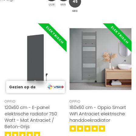
43
UUR
MIN
SEC
ELEKTRISCH
ELEKTRISCH
Gezien op de
OPPIO
OPPIO
120x60 cm - E-panel
180x60 cm - Oppio Smart
elektrische radiator 750
WiFi Antraciet elektrische
Watt - Mat Antraciet /
handdoekradiator
Beton-Grijs