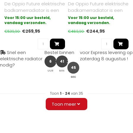
De Oppio Future elektrische
De Oppio Future elektrische
badkamerradiator is een
badkamerradiator is een
synthese van modern en
synthese van modern en
Voor 15:00 uur besteld,
Voor 15:00 uur besteld,
klass..
vandaag verzonden.
klass..
vandaag verzonden.
€269,95
€244,95
€539,90
€489,90
Snel een
Bestel binnen
voor Express levering op
elektrische radiator
zaterdag 8 augustus
!
6
41
nodig?
43
UUR
MIN
SEC
Toon
1
-
24
van 35
Toon meer