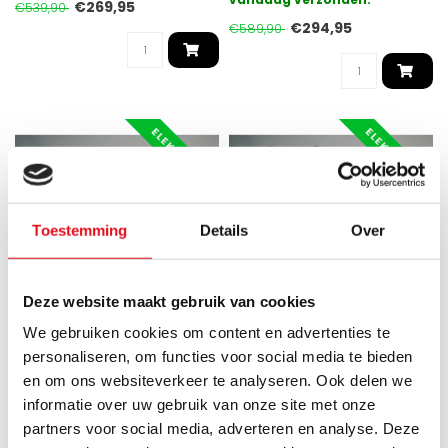
eenv..
€269,95
€539,90
€294,95
€589,90
ELEKTRISCH
ELEKTRISCH
Toestemming
Details
Over
Deze website maakt gebruik van cookies
Gezien op de
We gebruiken cookies om content en advertenties te
personaliseren, om functies voor social media te bieden
OPPIO
OPPIO
en om ons websiteverkeer te analyseren. Ook delen we
120x60 cm - Oppio E-Basis
180x60 cm - Oppio Future
informatie over uw gebruik van onze site met onze
Mat Antraciet (Ral 7016)
Antraciet (Ral 7016)
partners voor social media, adverteren en analyse. Deze
elektrische
elektrische