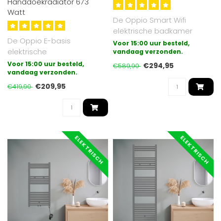
Handdoekradiator 673
Watt
De Oppio Smart Wifi
elektrische badkamer
De Oppio E-basis
radiator met draadloze
Voor 15:00 uur besteld,
elektrische
bediening (wifi ..
vandaag verzonden.
badkamerradiator is de
Voor 15:00 uur besteld,
€294,95
€589,90
meest eenvoudige vorm
vandaag verzonden.
van el..
€209,95
€419,90
ELEKTRISCH
ELEKTRISCH