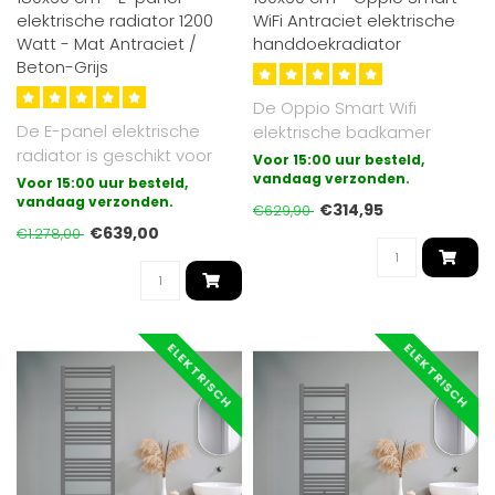
elektrische radiator 1200
WiFi Antraciet elektrische
Watt - Mat Antraciet /
handdoekradiator
Beton-Grijs
De Oppio Smart Wifi
De E-panel elektrische
elektrische badkamer
radiator is geschikt voor
radiator met draadloze
Voor 15:00 uur besteld,
vrijwel alle ruimtes, zoals
bediening (wifi ..
vandaag verzonden.
Voor 15:00 uur besteld,
bad..
vandaag verzonden.
€314,95
€629,90
€639,00
€1.278,00
ELEKTRISCH
ELEKTRISCH