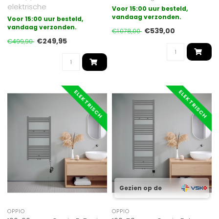
elektrische
vrijwel alle ruimtes, zoals
Voor 15:00 uur besteld,
badkamerradiator is de
bad..
vandaag verzonden.
Voor 15:00 uur besteld,
meest eenvoudige vorm
vandaag verzonden.
€539,00
€1.078,00
van el..
€249,95
€499,90
ELEKTRISCH
ELEKTRISCH
Gezien op de
OPPIO
OPPIO