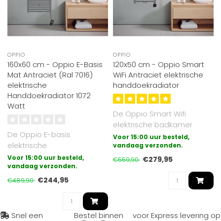
OPPIO
OPPIO
160x60 cm - Oppio E-Basis
120x50 cm - Oppio Smart
Mat Antraciet (Ral 7016)
WiFi Antraciet elektrische
elektrische
handdoekradiator
Handdoekradiator 1072
Watt
De Oppio Smart Wifi
elektrische badkamer
De Oppio E-basis
radiator met draadloze
Voor 15:00 uur besteld,
elektrische
bediening (wifi ..
vandaag verzonden.
badkamerradiator is de
Voor 15:00 uur besteld,
€279,95
€559,90
meest eenvoudige vorm
vandaag verzonden.
van el..
€244,95
€489,90
Snel een
Bestel binnen
voor Express levering op