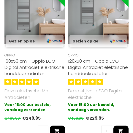
Gezien op de
Gezien op de
OPPIO
OPPIO
160x50 cm - Oppio ECO
120x50 cm - Oppio ECO
Digital Antraciet elektrische
Digital Antraciet elektrische
handdoekradiator
handdoekradiator
Deze elektrische Mat
Deze stijlvolle ECO Digital
Antracieten
elektrische
handdoekradiator Eco
handdoekradiator
Voor 15:00 uur besteld,
Voor 15:00 uur besteld,
Digital van Oppio, die wij..
vandaag verzonden.
Antraciet van Oppio, is..
vandaag verzonden.
€249,95
€229,95
€499,90
€459,90