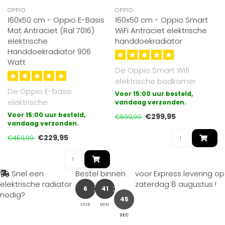
OPPIO
OPPIO
160x50 cm - Oppio E-Basis
160x50 cm - Oppio Smart
Mat Antraciet (Ral 7016)
WiFi Antraciet elektrische
elektrische
handdoekradiator
Handdoekradiator 906
Watt
De Oppio Smart Wifi
elektrische badkamer
De Oppio E-basis
radiator met draadloze
Voor 15:00 uur besteld,
elektrische
bediening (wifi ..
vandaag verzonden.
badkamerradiator is de
Voor 15:00 uur besteld,
€299,95
€599,90
meest eenvoudige vorm
vandaag verzonden.
van el..
€229,95
€459,90
Snel een
Bestel binnen
voor Express levering op
elektrische radiator
zaterdag 8 augustus
!
6
41
nodig?
43
UUR
MIN
SEC