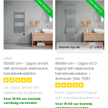
ELEKTRISCH
ELEKTRISCH
Gezien op de
OPPIO
OPPIO
100x50 cm - Oppio Smart
180x60 cm – Oppio ECO
WiFi Antraciet elektrische
Digital WiFi elektrische
handdoekradiator
handdoekradiator –
Antraciet (RAL 7016)
De Oppio Smart Wifi
Deze Oppio ECO Digital
elektrische badkamer
WiFi-handdoekradiator in
radiator met draadloze
Voor 15:00 uur besteld,
Mat Antraciet (RAL 7016) is
bediening (wifi ..
vandaag verzonden.
Voor 15:00 uur besteld,
vandaag verzonden.