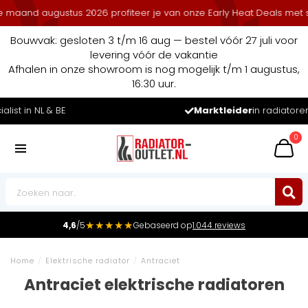
ustus 2026 profiteer je van onze Early Heat Deals met stapelkortin
Bouwvak: gesloten 3 t/m 16 aug — bestel vóór 27 juli voor
levering vóór de vakantie
Afhalen in onze showroom is nog mogelijk t/m 1 augustus,
16:30 uur.
Marktleider
in radiatoren in de Benelux
0
★★★★★
4,6
/5
Gebaseerd op
1.044 reviews
Home
/
Elektrische radiator
/
Antraciet
Antraciet elektrische radiatoren