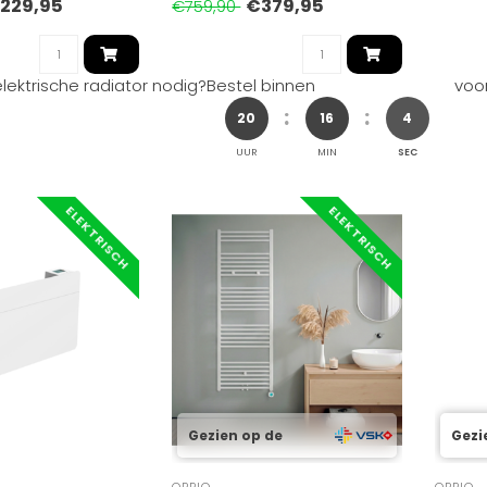
229,95
€379,95
€759,90
lektrische radiator nodig?
Bestel binnen
voor
20
16
3
UUR
MIN
SEC
ELEKTRISCH
ELEKTRISCH
Gezien op de
Gezi
OPPIO
OPPIO