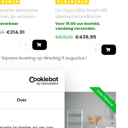
iente elektrische
De Oppio Elite Smart Wifi
oren zijn extreem
elektrische badkamer
 stil en eenvoudig te
radiator met draadloze
 leverbaar
Voor 15:00 uur besteld,
bediening ..
vandaag verzonden.
€214,01
03
€439,95
€879,90
 Express levering op
dinsdag 11 augustus
!
ELEKTRISCH
ELEKTRISCH
Over
 media te bieden en om ons