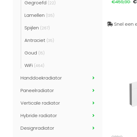
€
€459,90
Gegroefd
(22)
Lamellen
(135)
Snel een e
Spijlen
(267)
Antraciet
(35)
Goud
(15)
WiFi
(464)
Handdoekradiator
Paneelradiator
Verticale radiator
Hybride radiator
Designradiator
OPPIO