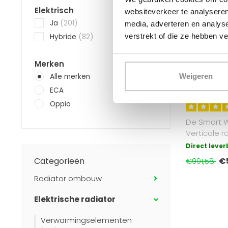
Elektrisch
websiteverkeer te analyseren
Ja
(201)
media, adverteren en analys
verstrekt of die ze hebben v
Hybride
(82)
Gezien op
Merken
ECA
160x40 cm -
Alle merken
Weigeren
WiFi Vlakke 
elektrische 
ECA
Wit (RAL 901
Oppio
De Smart Wi
Verticale r
draadloze b
Direct leve
funct..
€
Categorieën
€991,58
Radiator ombouw
Elektrische radiator
Verwarmingselementen