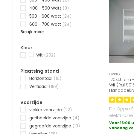
300 - 400 Watt
(2)
400 - 500 Watt
(9)
500 - 600 Watt
(24)
600 - 700 Watt
(24)
Bekijk meer
Kleur
Wit
(202)
Plaatsing stand
OPPIO
Horizontaal
(16)
120x40 cm -
Wit (Ral 901
Verticaal
(189)
Handdoekra
Voorzijde
De Oppio E
vlakke voorzijde
(22)
elektrische
geribbelde voorzijde
(4)
badkamerra
Voor 15:00 u
gegroefde voorzijde
(13)
meest een
vandaag ve