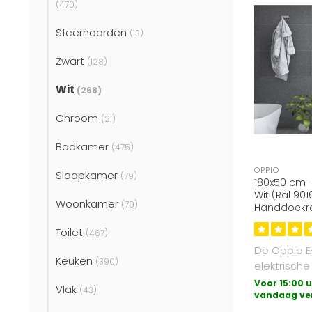
(470)
Sfeerhaarden
(13)
Zwart
(128)
Wit
(268)
Chroom
(21)
Badkamer
(475)
OPPIO
Slaapkamer
(79)
180x50 cm 
Wit (Ral 901
Woonkamer
(79)
Handdoekra
Toilet
(467)
De Oppio E
Keuken
(390)
elektrische
badkamerra
Voor 15:00 u
Vlak
(43)
meest een
vandaag ve
van el..