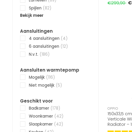
Lamellen
(89)
van el..
€
€299,90
Spijlen
(82)
Bekijk meer
Aansluitingen
4 aansluitingen
(4)
6 aansluitingen
(12)
N.v.t.
(186)
Aansluiten warmtepomp
Mogelijk
(116)
Niet mogelijk
(5)
Geschikt voor
Badkamer
(178)
OPPIO
150x33,5 cm
Woonkamer
(42)
Verticale Wi
Slaapkamer
(42)
Radiator – 
Keramisch –