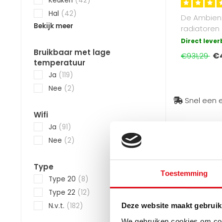
Keuken
(42)
Hal
(42)
De Ambient
Bekijk meer
radiatoren zi
energiezui
Direct leve
te installere
Bruikbaar met lage
€
€931,29
temperatuur
Ja
(119)
Nee
(2)
Snel een e
Wifi
Ja
(91)
Nee
(2)
Type
Toestemming
Type 20
(8)
Type 22
(12)
N.v.t.
(182)
Deze website maakt gebruik
We gebruiken cookies om cont