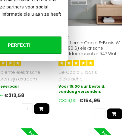
ze partners voor social
nformatie die u aan ze heeft
OPPIO
4 cm - 2000 Watt
80x60 cm - Oppio E-Basis Wit
PERFECT!
te elektrische
(Ral 9016) elektrische
radiator - Wit (RAL
Handdoekradiator 547 Watt
iente elektrische
De Oppio E-basis
oren zijn extreem
elektrische
 stil en eenvoudig te
badkamerradiator is de
 leverbaar
Voor 15:00 uur besteld,
meest eenvoudige vorm
vandaag verzonden.
€313,58
17
van el..
€154,95
€309,90