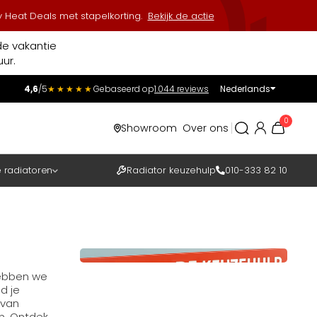
 Heat Deals met stapelkorting.
Bekijk de actie
de vakantie
ur.
4,6
/5
★★★★★
Gebaseerd op
1.044 reviews
Nederlands
Incl.
Excl.
0
Showroom
Over ons
BTW
e radiatoren
Radiator keuzehulp
010-333 82 10
 hebben we
d je
 van
n. Ontdek