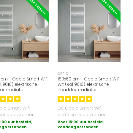
ELEKTRISCH
ELEKTRISCH
OPPIO
 cm - Oppio Smart WiFi
180x60 cm - Oppio Smart WiFi
l 9016) elektrische
Wit (Ral 9016) elektrische
oekradiator
handdoekradiator
io Smart Wifi
De Oppio Smart Wifi
rische badkamer
elektrische badkamer
or met draadloze
radiator met draadloze
:00 uur besteld,
Voor 15:00 uur besteld,
ng (wifi ..
g verzonden.
bediening (wifi ..
vandaag verzonden.