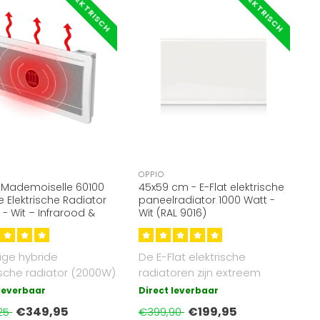
ELEKTRISCH
ELEKTRISCH
OPPIO
 Mademoiselle 60100
45x59 cm - E-Flat elektrische
e Elektrische Radiator
paneelradiator 1000 Watt -
- Wit – Infrarood &
Wit (RAL 9016)
ctie
ige hybride
De E-Flat elektrische
ische radiator (2000W)
radiatoren zijn extreem
frarood- en
veilig, stil en eenvoudig te
 leverbaar
Direct leverbaar
ctiewarmte..
insta..
€349,95
€199,95
25
€399,90