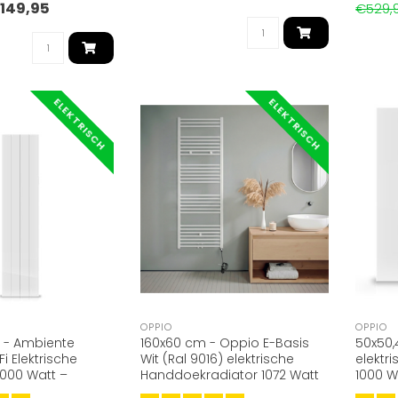
149,95
€529,
ELEKTRISCH
ELEKTRISCH
OPPIO
OPPIO
 - Ambiente
160x60 cm - Oppio E-Basis
50x50,
Fi Elektrische
Wit (Ral 9016) elektrische
elektr
1000 Watt –
Handdoekradiator 1072 Watt
1000 W
 RAL 9016 Wit