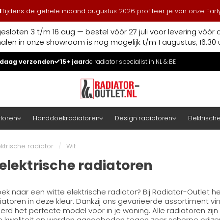
l
Tijdens de gehele maand augustus 2026 profiteer je van onze Early
esloten 3 t/m 16 aug — bestel vóór 27 juli voor levering vóór 
halen in onze showroom is nog mogelijk t/m 1 augustus, 16:30 u
daag verzonden
15+ jaar
de radiator specialist in NL & BE
atoren
Handdoekradiatoren
Design radiatoren
Elektrisch
ektrische radiator
/
Wit
 elektrische radiatoren
zoek naar een witte elektrische radiator? Bij Radiator-Outlet
iatoren in deze kleur. Dankzij ons gevarieerde assortiment vin
d het perfecte model voor in je woning. Alle radiatoren zijn
e kwaliteit en worden aangeboden tegen zeer scherpe prijze