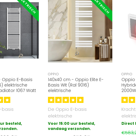
ELEKTRISCH
ELEKTRISCH
OPPIO
OPPIO
- Oppio E-Basis
140x40 cm - Oppio Elite E-
Oppio
6) elektrische
Basis Wit (Ral 9016)
Hybrid
diator 1067 Watt
elektrische
2000W 
Handdoekradiator 682 Watt
Conve
-basis
De Oppio E-basis
Kracht
elektrische
elektr
diator is de
badkamerradiator is de
met in
ur besteld,
Voor 15:00 uur besteld,
Direct
voudige vorm
rzonden.
meest eenvoudige vorm
vandaag verzonden.
conve
€583,
van el..