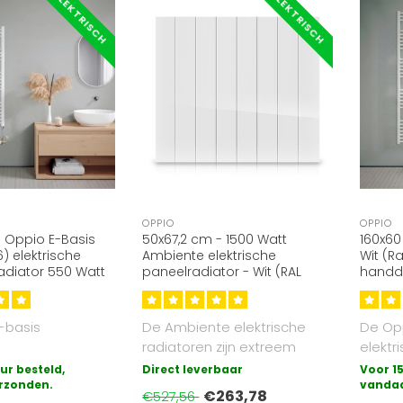
ELEKTRISCH
ELEKTRISCH
OPPIO
OPPIO
 Oppio E-Basis
50x67,2 cm - 1500 Watt
160x60
6) elektrische
Ambiente elektrische
Wit (Ra
diator 550 Watt
paneelradiator - Wit (RAL
handd
9016)
-basis
De Ambiente elektrische
De Opp
radiatoren zijn extreem
elekt
diator is de
veilig, stil en eenvoudig te
radiat
ur besteld,
Direct leverbaar
Voor 15
voudige vorm
rzonden.
ins..
bedieni
vandaa
€263,78
€527,56