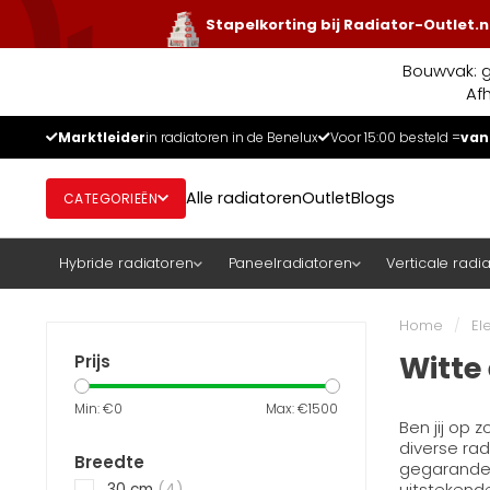
Stapelkorting bij Radiator-Outlet.n
Bouwvak: g
Af
Marktleider
in radiatoren in de Benelux
Voor 15:00 besteld =
van
Alle radiatoren
Outlet
Blogs
CATEGORIEËN
Hybride radiatoren
Paneelradiatoren
Verticale radi
Home
/
El
Witte
Prijs
Min: €
0
Max: €
1500
Ben jij op 
diverse rad
Breedte
gegarandeer
uitstekend
30 cm
(4)