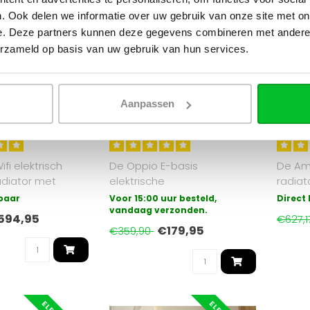
. Ook delen we informatie over uw gebruik van onze site met on
e. Deze partners kunnen deze gegevens combineren met andere i
erzameld op basis van uw gebruik van hun services.
 de
OPPIO
OPPIO
 1300 Watt Smart
160x40 cm - Oppio E-Basis
50x84,
Aanpassen
Verticale
Wit (Ral 9016) elektrische
Ambien
radiator type 20 -
Handdoekradiator 714 Watt
paneel
6)
9016)
fi elektrisch
De Oppio E-basis
De Amb
adiator met
elektrische
radiat
ediening (wifi
badkamerradiator is de
veilig,
rbaar
Voor 15:00 uur besteld,
Direct
meest eenvoudige vorm
vandaag verzonden.
ins..
594,95
€627,
van el..
€179,95
€359,90