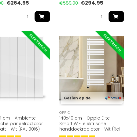
€264,95
€294,95
90
€589,90
ELEKTRISCH
ELEKTRISCH
Gezien op de
OPPIO
4 cm - Ambiente
140x40 cm - Oppio Elite
ische paneelradiator
Smart WiFi elektrische
att - Wit (RAL 9016)
handdoekradiator - Wit (Ral
9016)