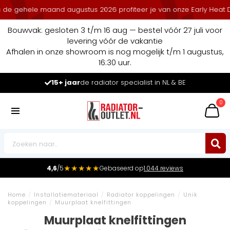
 gehele maand augustus 2026 profiteer je van onze Early Heat Deal
Bouwvak: gesloten 3 t/m 16 aug — bestel vóór 27 juli voor
levering vóór de vakantie
Afhalen in onze showroom is nog mogelijk t/m 1 augustus,
16:30 uur.
15+ jaar
de radiator specialist in NL & BE
0
★★★★★
4,6
/5
Gebaseerd op
1.044 reviews
Home
/
Installatiemateriaal
/
Radiator koppelingen
/
Unik
koppelingen
/
Muurplaat knelfittingen
Muurplaat knelfittingen