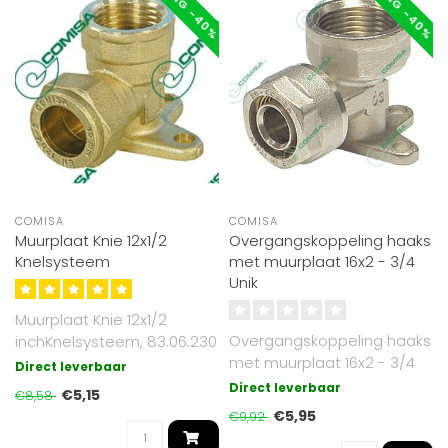
KORTING -40%
KORTING -40%
COMISA
COMISA
Muurplaat Knie 12x1/2
Overgangskoppeling haaks
Knelsysteem
met muurplaat 16x2 - 3/4
Unik
Muurplaat Knie 12x1/2
Overgangskoppeling haaks
inchKnelsysteem, 83.06.230
met muurplaat 16x2 - 3/4
Direct leverbaar
Unik
Direct leverbaar
€5,15
€8,58
€5,95
€9,92