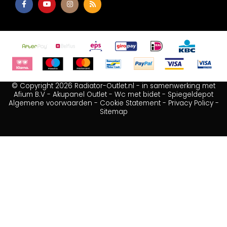
© Copyright 2026 Radiator-Outlet.nl - in samenwerking met
Afium B.V
-
Akupanel Outlet
-
Wc met bidet
-
Spiegeldepot
Algemene voorwaarden
-
Cookie Statement
-
Privacy Policy
-
Sitemap