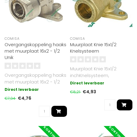
COMISA
COMISA
Overgangskoppeling haaks
Muurplaat Knie 15x1/2
met muurplaat 16x2 - 1/2
Knelsysteem
Unik
Muurplaat Knie 15x1/2
Overgangskoppeling haaks
inchKnelsysteem,
met muurplaat 16x2 - 1/2
Direct leverbaar
inchUnik
Direct leverbaar
€4,93
€8,21
€4,76
€7,94