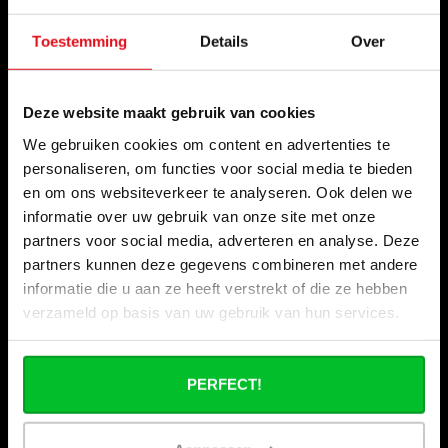
Informatie
Toestemming
Details
Over
Bouwvakantie
Wie zijn wij ?
Deze website maakt gebruik van cookies
Onze winkels
We gebruiken cookies om content en advertenties te
Zakelijk bestellen
personaliseren, om functies voor social media te bieden
Verzenden & retourneren
en om ons websiteverkeer te analyseren. Ook delen we
informatie over uw gebruik van onze site met onze
Betaalmogelijkheden
partners voor social media, adverteren en analyse. Deze
Veelgestelde vragen
partners kunnen deze gegevens combineren met andere
informatie die u aan ze heeft verstrekt of die ze hebben
Contact
verzameld op basis van uw gebruik van hun services.
Onze beurzen
Stapelkorting bij Radiator-Outlet.nl
PERFECT!
Zakenpartner worden van Radiator-Outlet.nl
“Nu uit: het magazine waar de branche op heeft
gewacht.” Warmte – Editie 2026