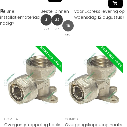
Snel
Bestel binnen
voor Express levering op
installatiemateriaal
woensdag 12 augustus
!
3
22
nodig?
16
UUR
MIN
SEC
KORTING -40%
KORTING -40%
COMISA
COMISA
Overgangskoppeling haaks
Overgangskoppeling haaks