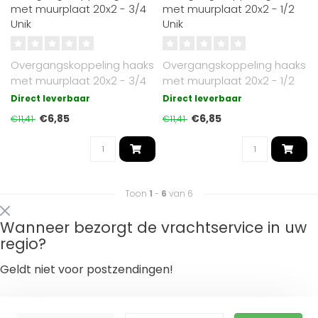
met muurplaat 20x2 - 3/4
met muurplaat 20x2 - 1/2
Unik
Unik
Overgangskoppeling haaks
Overgangskoppeling haaks
met muurplaat 20x2 - 3/4
met muurplaat 20x2 - 1/2
Unik
Unik
Direct leverbaar
Direct leverbaar
€6,85
€6,85
€11,41
€11,41
Toon
1
-
6
van 6
Wanneer bezorgt de vrachtservice in uw
regio?
Geldt niet voor postzendingen!