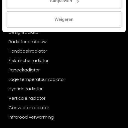
Aanpassen
Categorieën
Weigeren
Radiator
Designradiator
Radiator ombouw
Handdoekradiator
Elektrische radiator
Paneelradiator
Lage temperatuur radiator
Hybride radiator
Verticale radiator
Convector radiator
Infrarood verwarming