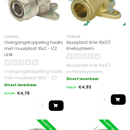
COMISA
COMISA
Overgangskoppeling haaks
Muurplaat Knie 15x1/2
met muurplaat 16x2 - 1/2
Knelsysteem
Unik
Muurplaat Knie 15x1/2
Overgangskoppeling haaks
inchKnelsysteem,
met muurplaat 16x2 - 1/2
Direct leverbaar
inchUnik
Direct leverbaar
€4,93
€8,21
€4,76
€7,94