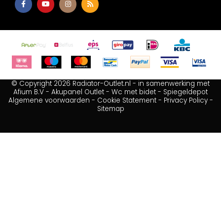
© Copyright 2026 Radiator-Outlet.nl - in samenwerking met
Afium B.V
-
Akupanel Outlet
-
Wc met bidet
-
Spiegeldepot
Algemene voorwaarden
-
Cookie Statement
-
Privacy Policy
-
Sitemap