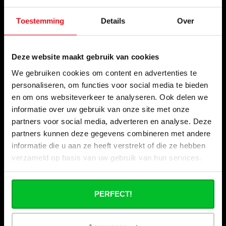
Informatie
Toestemming
Details
Over
Bouwvakantie
Wie zijn wij ?
Deze website maakt gebruik van cookies
Onze winkels
We gebruiken cookies om content en advertenties te
Zakelijk bestellen
personaliseren, om functies voor social media te bieden
Verzenden & retourneren
en om ons websiteverkeer te analyseren. Ook delen we
informatie over uw gebruik van onze site met onze
Betaalmogelijkheden
partners voor social media, adverteren en analyse. Deze
Veelgestelde vragen
partners kunnen deze gegevens combineren met andere
informatie die u aan ze heeft verstrekt of die ze hebben
Contact
verzameld op basis van uw gebruik van hun services.
Onze beurzen
Stapelkorting bij Radiator-Outlet.nl
PERFECT!
Zakenpartner worden van Radiator-Outlet.nl
“Nu uit: het magazine waar de branche op heeft
gewacht.” Warmte – Editie 2026