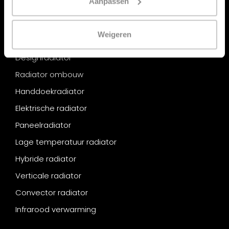
Aanpassen
Categorieën
Weigeren
Radiator
Designradiator
Radiator ombouw
Handdoekradiator
Elektrische radiator
Paneelradiator
Lage temperatuur radiator
Hybride radiator
Verticale radiator
Convector radiator
Infrarood verwarming