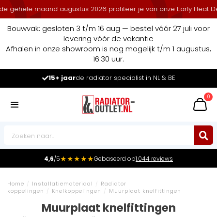
gehele maand augustus 2026 profiteer je van onze Early Heat Deals
Bouwvak: gesloten 3 t/m 16 aug — bestel vóór 27 juli voor
levering vóór de vakantie
Afhalen in onze showroom is nog mogelijk t/m 1 augustus,
16:30 uur.
15+ jaar
de radiator specialist in NL & BE
0
★★★★★
4,6
/5
Gebaseerd op
1.044 reviews
Home
/
Installatiemateriaal
/
Radiator
koppelingen
/
Knelkoppelingen
/
Muurplaat knelfittingen
Muurplaat knelfittingen