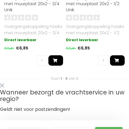
met muurplaat 20x2 - 3/4
met muurplaat 20x2 - 1/2
Unik
Unik
Overgangskoppeling haaks
Overgangskoppeling haaks
met muurplaat 20x2 - 3/4
met muurplaat 20x2 - 1/2
Unik
Unik
Direct leverbaar
Direct leverbaar
€6,85
€6,85
€11,41
€11,41
Toon
1
-
6
van 6
Wanneer bezorgt de vrachtservice in uw
regio?
Geldt niet voor postzendingen!