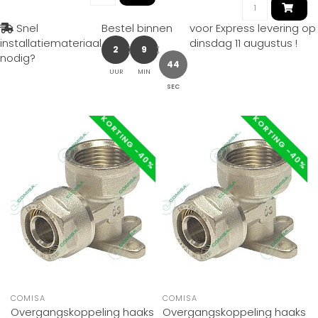
Snel
Bestel binnen
voor Express levering op
installatiemateriaal
dinsdag 11 augustus
!
2
9
nodig?
43
UUR
MIN
SEC
KORTING -40%
KORTING -40%
COMISA
COMISA
Overgangskoppeling haaks
Overgangskoppeling haaks