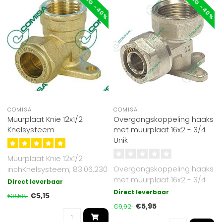
KORTING -40%
KORTING -40%
COMISA
COMISA
Muurplaat Knie 12x1/2
Overgangskoppeling haaks
Knelsysteem
met muurplaat 16x2 - 3/4
Unik
Muurplaat Knie 12x1/2
Overgangskoppeling haaks
inchKnelsysteem, 83.06.230
met muurplaat 16x2 - 3/4
Direct leverbaar
Unik
Direct leverbaar
€5,15
€8,58
€5,95
€9,92