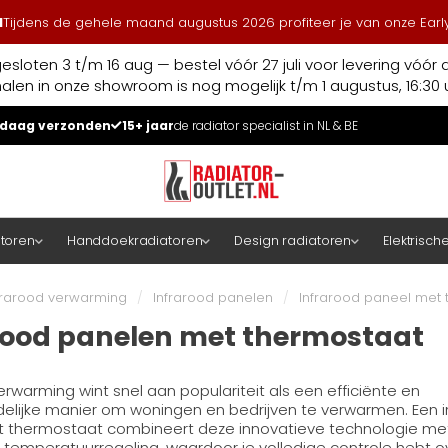
l
Tijdens de gehele maand augustus 2026 profiteer je van onze Early
esloten 3 t/m 16 aug — bestel vóór 27 juli voor levering vóór 
halen in onze showroom is nog mogelijk t/m 1 augustus, 16:30 u
daag verzonden
15+ jaar
de radiator specialist in NL & BE
atoren
Handdoekradiatoren
Design radiatoren
Elektrisch
frarood verwarming
/
Infrarood panelen
/
Infrarood paneel met 
rood panelen met thermostaat
erwarming wint snel aan populariteit als een efficiënte en
delijke manier om woningen en bedrijven te verwarmen. Een i
 thermostaat combineert deze innovatieve technologie me
temperatuurregeling, waardoor je volledige controle hebt ov