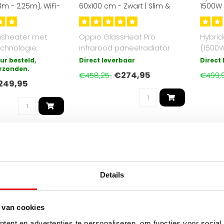
3m - 2,25m), WiFi-
60x100 cm - Zwart | Slim &
1500W 
0W
Energiezuinig
Conve
asheater met
Oppio GlassHeat Pro
Hybrid
chnologie,
infrarood paneelradiator
(1500
e hoogte, 2100W
60x100 cm kleur Zwart. 600W,
infrar
ur besteld,
Direct leverbaar
Direct
.
rzonden.
temper..
convec
€274,95
€458,25
€499,
249,95
KORTING -40%
ELEKTRISCH
Details
 van cookies
ent en advertenties te personaliseren, om functies voor social