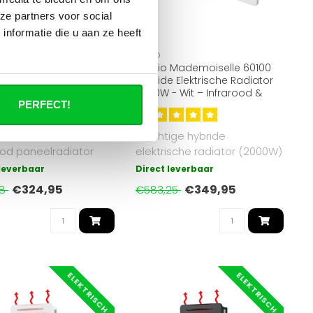
ze partners voor social
en op de
nformatie die u aan ze heeft
OPPIO
GlassHeat Pro
Oppio Mademoiselle 60100
ood Paneelradiator
Hybride Elektrische Radiator
 cm - Zwart | Slim &
2000W - Wit – Infrarood &
ezuinig
Convectie
PERFECT!
 GlassHeat Pro
Krachtige hybride
ood paneelradiator
elektrische radiator (2000W)
 cm kleur Zwart. 700W,
met infrarood- en
 leverbaar
Direct leverbaar
..
convectiewarmte..
€324,95
€349,95
58
€583,25
ELEKTRISCH
ELEKTRISCH