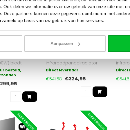
. Ook delen we informatie over uw gebruik van onze site met on
 de
Gezi
e. Deze partners kunnen deze gegevens combineren met andere i
erzameld op basis van uw gebruik van hun services.
OPPIO
OPPIO
aroodlamp op
Oppio Mademoiselle 60100
Oppio 
0W – Krachtige en
Hybride Elektrische Radiator
Infrar
warming voor
1500W – Zwart – Infrarood &
60x120
iten
Convectie
Energi
Aanpassen
nfraroodlamp op
Efficiënte hybride
Oppio
00W) biedt
infraroodpaneelradiator
infrar
verwarming met 9
(1500W) in zwart,
60x120
ur besteld,
Direct leverbaar
Direct
rzonden.
combineert infraro..
temper
€324,95
€541,58
€541,
299,95
ELEKTRISCH
ELEKTRISCH