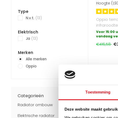
Hoogte (1,9
functie, 210
Type
N.v.t.
(13)
Oppio terr
infraroodte
verstelbar
Elektrisch
Voor 15:00 u
vermogen .
vandaag ve
Ja
(13)
€
€416,58
Merken
Alle merken
Oppio
Toestemming
Categorieën
Radiator ombouw
Deze website maakt gebruik
Elektrische radiator
We gebruiken cookies om cont