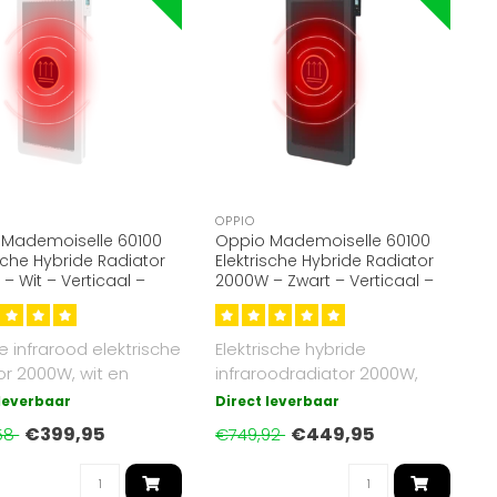
OPPIO
 Mademoiselle 60100
Oppio Mademoiselle 60100
ische Hybride Radiator
Elektrische Hybride Radiator
– Wit – Verticaal –
2000W – Zwart – Verticaal –
ood & Convectie
Infrarood & Convectie
e infrarood elektrische
Elektrische hybride
or 2000W, wit en
infraroodradiator 2000W,
al, met Wi-Fi functi..
zwart en verticaal, met Wi-Fi
 leverbaar
Direct leverbaar
funct..
€399,95
€449,95
58
€749,92