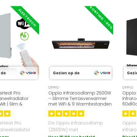
KORTING -40%
ELEKTRISCH
 de
Gezien op de
Gezi
OPPIO
OPPIO
sHeat Pro
Oppio Infraroodlamp 2500W
Oppio 
aneelradiator
– Slimme Terrasverwarmer
Infrar
it | Slim &
met WiFi & 9 Warmtestanden
60x80c
ig
Energi
sHeat Pro
De Oppio infraroodlamp
Oppio
aneelradiator
(2500W) met
infrar
ur wit. 500W,
wand-/plafondmontage
60x80c