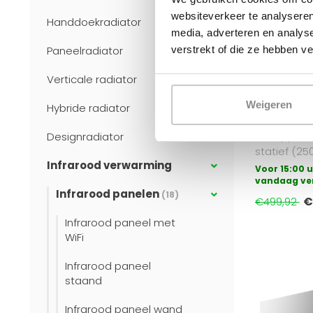
websiteverkeer te analyseren
Handdoekradiator
Gezien op
media, adverteren en analys
verstrekt of die ze hebben v
Paneelradiator
OPPIO
Oppio Infr
Verticale radiator
Statief 250
Slimme Ver
Binnen & Bu
Weigeren
Hybride radiator
De Oppio i
Designradiator
statief (25
Infrarood verwarming
krachtige 
Voor 15:00 u
inste..
vandaag ve
Infrarood panelen
(18)
€
€499,92
Infrarood paneel met
WiFi
Infrarood paneel
staand
Infrarood paneel wand