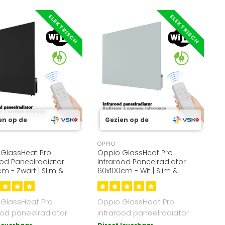
ELEKTRISCH
ELEKTRISCH
en op de
Gezien op de
OPPIO
GlassHeat Pro
Oppio GlassHeat Pro
ood Paneelradiator
Infrarood Paneelradiator
m - Zwart | Slim &
60x100cm - Wit | Slim &
ezuinig
Energiezuinig
 GlassHeat Pro
Oppio GlassHeat Pro
ood paneelradiator
infrarood paneelradiator
m kleur Zwart. 500W,
60x100 cm kleur wit. 600W,