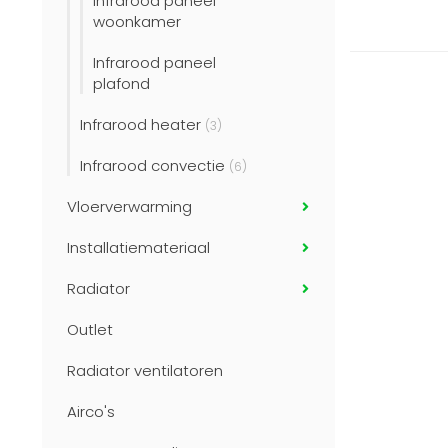
Infrarood paneel
woonkamer
Infrarood paneel
plafond
Infrarood heater
(3)
Infrarood convectie
(6)
Vloerverwarming
Installatiemateriaal
Radiator
Outlet
Radiator ventilatoren
Airco's