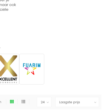
 maar ook
ciële
e
en