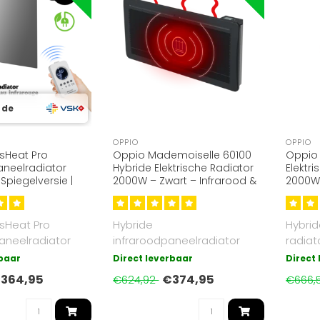
 de
OPPIO
OPPIO
sHeat Pro
Oppio Mademoiselle 60100
Oppio
aneelradiator
Hybride Elektrische Radiator
Elektr
Spiegelversie |
2000W – Zwart – Infrarood &
2000W 
giezuinig
Convectie
Infrar
sHeat Pro
Hybride
Hybrid
aneelradiator
infraroodpaneelradiator
radiat
et spiegel.
(2000W) in zwart, met Wi-Fi-
vertica
rbaar
Direct leverbaar
Direct
era..
appfunctie, combinee..
364,95
€374,95
€624,92
€666,