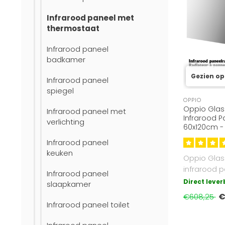
Infrarood paneel met
thermostaat
Infrarood paneel
badkamer
Gezien op
Infrarood paneel
spiegel
OPPIO
Oppio Glas
Infrarood paneel met
Infrarood P
verlichting
60x120cm - 
Slim & Ener
Infrarood paneel
keuken
Oppio Glas
infrarood p
Infrarood paneel
60x120cm m
Direct leve
slaapkamer
720W, temp
€
€608,25
Infrarood paneel toilet