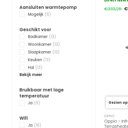
Direct leve
temperatuu
Aansluiten warmtepomp
€
€333,25
Mogelijk
(6)
Geschikt voor
Badkamer
(13)
Woonkamer
(13)
Slaapkamer
(13)
Keuken
(13)
Hal
(13)
Bekijk meer
Bruikbaar met lage
temperatuur
Gezien op
Ja
(6)
OPPIO
Wifi
Oppio - Inf
Ja
(16)
Terrasheate