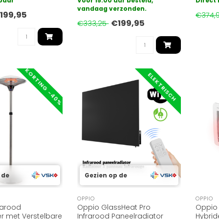
rbaar
Voor 15:00 uur besteld,
Direct
..
biedt krachtige verwarmi..
vandaag verzonden.
temper
199,95
€374,
€199,95
€333,25
KORTING -40%
ELEKTRISCH
 de
Gezien op de
OPPIO
OPPIO
rarood
Oppio GlassHeat Pro
Oppio
r met Verstelbare
Infrarood Paneelradiator
Hybrid