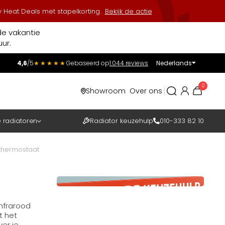
 Heat Deals met stapelkorting.
Bekijk de actie
de vakantie
ur.
4,6
/5
★★★★★
Gebaseerd op
1.044 reviews
Nederlands
Incl.
Excl.
0
Showroom
Over ons
BTW
e radiatoren
Radiator keuzehulp
010-333 82 10
thermostaat
nfrarood
t het
er je