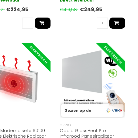
 leverbaar
Direct leverbaar
at..
temperat..
€224,95
€249,95
92
€416,58
ELEKTRISCH
ELEKTRISCH
Gezien op de
OPPIO
 Mademoiselle 60100
Oppio GlassHeat Pro
e Elektrische Radiator
Infrarood Paneelradiator