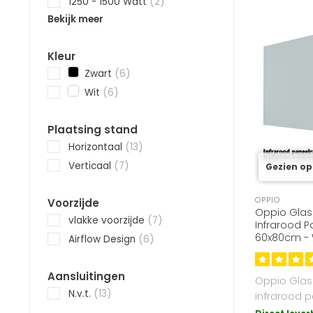
1250 - 1500 Watt
(2)
Bekijk meer
Kleur
Zwart
(6)
Wit
(6)
Plaatsing stand
Horizontaal
(13)
Verticaal
(7)
Gezien op
OPPIO
Voorzijde
Oppio Glas
vlakke voorzijde
(7)
Infrarood P
60x80cm - W
Airflow Design
(6)
Energiezuin
Aansluitingen
Oppio Glas
N.v.t.
(13)
infrarood p
60x80cm kle