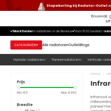
Stapelkorting bij Radiator-Outlet.n
Bouwvak: g
Af
Marktleider
in radiatoren in de Benelux
Voor 15:00 besteld =
van
Alle radiatoren
Outlet
Blogs
CATEGORIEËN
Hybride radiatoren
Paneelradiatoren
Verticale radi
Home
/
In
Infra
Prijs
Min: €
0
Max: €
450
Infrarood v
milieuvrien
Breedte
paneel met
gemak van 
45 cm
(1)