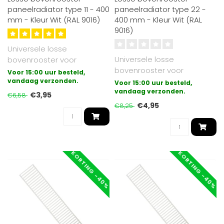
paneelradiator type 11 - 400
paneelradiator type 22 -
mm - Kleur Wit (RAL 9016)
400 mm - Kleur Wit (RAL
9016)
Universele losse
Universele losse
bovenrooster voor
bovenrooster voor
paneelradiatoren
Voor 15:00 uur besteld,
paneelradiatoren
uitgevoerd in type 11.
vandaag verzonden.
Voor 15:00 uur besteld,
uitgevoerd in type 22.
vandaag verzonden.
Gesch..
€3,95
€6,58
Gesch..
€4,95
€8,25
KORTING -40%
KORTING -40%