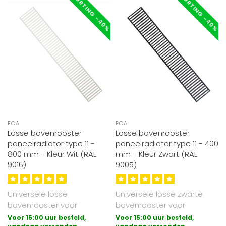
KORTING -40%
KORTING -40%
ECA
ECA
Losse bovenrooster
Losse bovenrooster
paneelradiator type 11 -
paneelradiator type 11 - 400
800 mm - Kleur Wit (RAL
mm - Kleur Zwart (RAL
9016)
9005)
Universele losse
Universele losse zwarte
bovenrooster voor
bovenrooster voor
paneelradiatoren
paneelradiatoren
Voor 15:00 uur besteld,
Voor 15:00 uur besteld,