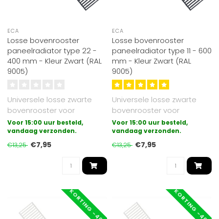
ECA
ECA
Losse bovenrooster
Losse bovenrooster
paneelradiator type 22 -
paneelradiator type 11 - 600
400 mm - Kleur Zwart (RAL
mm - Kleur Zwart (RAL
9005)
9005)
Universele losse zwarte
Universele losse zwarte
bovenrooster voor
bovenrooster voor
paneelradiatoren
paneelradiatoren
Voor 15:00 uur besteld,
Voor 15:00 uur besteld,
uitgevoerd in type 22..
vandaag verzonden.
uitgevoerd in type 11..
vandaag verzonden.
€7,95
€7,95
€13,25
€13,25
KORTING -40%
KORTING -40%