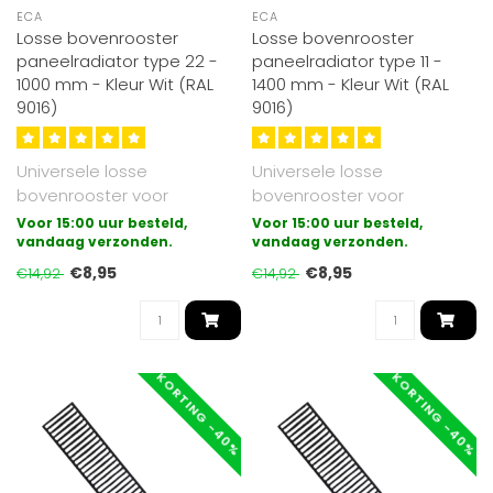
ECA
ECA
Losse bovenrooster
Losse bovenrooster
paneelradiator type 22 -
paneelradiator type 11 -
1000 mm - Kleur Wit (RAL
1400 mm - Kleur Wit (RAL
9016)
9016)
Universele losse
Universele losse
bovenrooster voor
bovenrooster voor
paneelradiatoren
paneelradiatoren
Voor 15:00 uur besteld,
Voor 15:00 uur besteld,
uitgevoerd in type 22.
vandaag verzonden.
uitgevoerd in type 11.
vandaag verzonden.
Gesch..
Gesch..
€8,95
€8,95
€14,92
€14,92
KORTING -40%
KORTING -40%