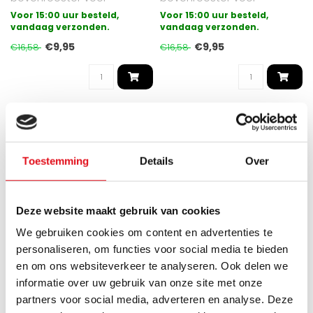
paneelradiatoren
paneelradiatoren
Voor 15:00 uur besteld,
Voor 15:00 uur besteld,
uitgevoerd in type 33.
vandaag verzonden.
uitgevoerd in type 22.
vandaag verzonden.
Gesch..
Gesch..
€9,95
€9,95
€16,58
€16,58
KORTING -40%
KORTING -40%
Toestemming
Details
Over
Deze website maakt gebruik van cookies
We gebruiken cookies om content en advertenties te
personaliseren, om functies voor social media te bieden
en om ons websiteverkeer te analyseren. Ook delen we
informatie over uw gebruik van onze site met onze
ECA
ECA
partners voor social media, adverteren en analyse. Deze
Losse bovenrooster
Losse bovenrooster