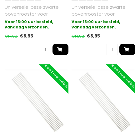
Universele losse zwarte
Universele losse zwarte
bovenrooster voor
bovenrooster voor
paneelradiatoren
paneelradiatoren
Voor 15:00 uur besteld,
Voor 15:00 uur besteld,
uitgevoerd in type 22..
vandaag verzonden.
uitgevoerd in type 11..
vandaag verzonden.
€8,95
€8,95
€14,92
€14,92
KORTING -40%
KORTING -40%