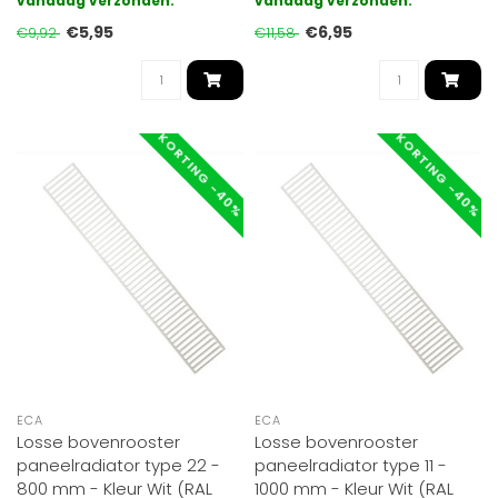
uitgevoerd in type 11.
vandaag verzonden.
uitgevoerd in type 11..
vandaag verzonden.
Gesch..
€5,95
€6,95
€9,92
€11,58
KORTING -40%
KORTING -40%
ECA
ECA
Losse bovenrooster
Losse bovenrooster
paneelradiator type 22 -
paneelradiator type 11 -
800 mm - Kleur Wit (RAL
1000 mm - Kleur Wit (RAL