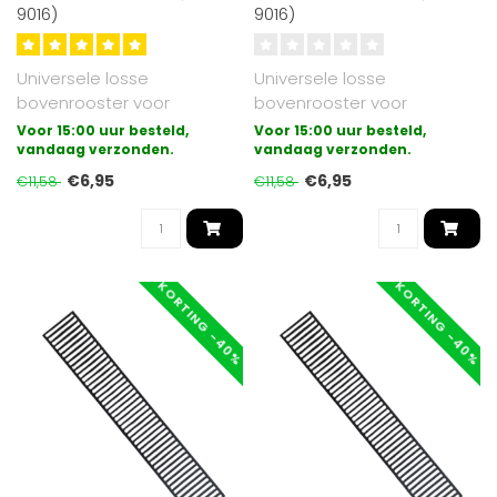
9016)
9016)
Universele losse
Universele losse
bovenrooster voor
bovenrooster voor
paneelradiatoren
paneelradiatoren
Voor 15:00 uur besteld,
Voor 15:00 uur besteld,
uitgevoerd in type 22.
vandaag verzonden.
uitgevoerd in type 11.
vandaag verzonden.
Gesch..
Gesch..
€6,95
€6,95
€11,58
€11,58
KORTING -40%
KORTING -40%