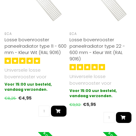
ECA
ECA
Losse bovenrooster
Losse bovenrooster
paneelradiator type 11 - 600
paneelradiator type 22 -
mm - Kleur Wit (RAL 9016)
600 mm - Kleur Wit (RAL
9016)
Universele losse
Universele losse
bovenrooster voor
bovenrooster voor
paneelradiatoren
Voor 15:00 uur besteld,
paneelradiatoren
uitgevoerd in type 11.
vandaag verzonden.
Voor 15:00 uur besteld,
uitgevoerd in type 22.
vandaag verzonden.
Gesch..
€4,95
€8,25
Gesch..
€5,95
€9,92