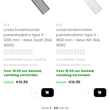
ECA
ECA
Losse bovenrooster
Losse bovenrooster
paneelradiator type 11 -
paneelradiator type 11 -
1200 mm - Kleur Zwart (RAL
1800 mm - Kleur Wit (RAL
9005)
9016)
Universele losse zwarte
Universele losse
bovenrooster voor
bovenrooster voor
paneelradiatoren
paneelradiatoren
Voor 15:00 uur besteld,
Voor 15:00 uur besteld,
uitgevoerd in type 11..
vandaag verzonden.
uitgevoerd in type 11.
vandaag verzonden.
Gesch..
€10,95
€10,95
€18,25
€18,25
Toon
1
-
24
van 62