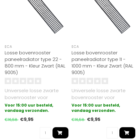
ECA
ECA
Losse bovenrooster
Losse bovenrooster
paneelradiator type 22 -
paneelradiator type 11 -
800 mm - Kleur Zwart (RAL
1000 mm - Kleur Zwart (RAL
9005)
9005)
Universele losse zwarte
Universele losse zwarte
bovenrooster voor
bovenrooster voor
paneelradiatoren
paneelradiatoren
Voor 15:00 uur besteld,
Voor 15:00 uur besteld,
uitgevoerd in type 22..
vandaag verzonden.
uitgevoerd in type 11..
vandaag verzonden.
€9,95
€9,95
€16,58
€16,58