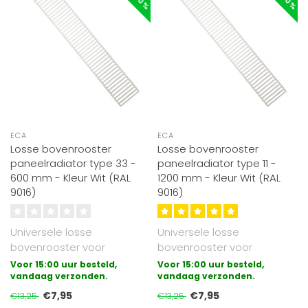
ECA
ECA
Losse bovenrooster
Losse bovenrooster
paneelradiator type 33 -
paneelradiator type 11 -
600 mm - Kleur Wit (RAL
1200 mm - Kleur Wit (RAL
9016)
9016)
Universele losse
Universele losse
bovenrooster voor
bovenrooster voor
paneelradiatoren
paneelradiatoren
Voor 15:00 uur besteld,
Voor 15:00 uur besteld,
uitgevoerd in type 33.
vandaag verzonden.
uitgevoerd in type 11.
vandaag verzonden.
Gesch..
Gesch..
€7,95
€7,95
€13,25
€13,25