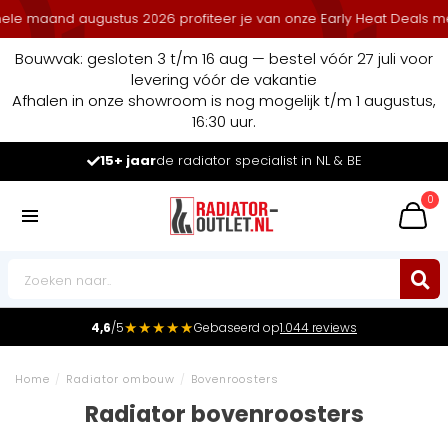
and augustus 2026 profiteer je van onze Early Heat Deals met stape
Bouwvak: gesloten 3 t/m 16 aug — bestel vóór 27 juli voor
levering vóór de vakantie
Afhalen in onze showroom is nog mogelijk t/m 1 augustus,
16:30 uur.
Marktleider
in radiatoren in de Benelux
0
★★★★★
4,6
/5
Gebaseerd op
1.044 reviews
Home
/
Radiator ombouw
/
Bovenroosters
Radiator bovenroosters