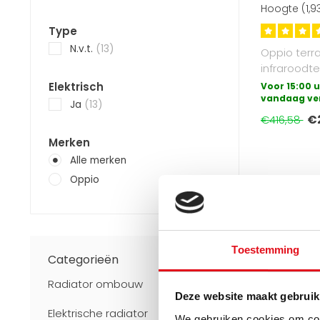
Hoogte (1,9
functie, 210
Type
N.v.t.
(13)
Oppio terr
infraroodte
verstelbar
Elektrisch
Voor 15:00 u
vermogen .
vandaag ve
Ja
(13)
€
€416,58
Merken
Alle merken
Oppio
Toestemming
Categorieën
Radiator ombouw
Deze website maakt gebruik
Elektrische radiator
We gebruiken cookies om cont