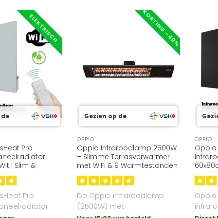
KORTING -40%
ELEKTRISCH
 de
Gezien op de
Gezi
OPPIO
OPPIO
sHeat Pro
Oppio Infraroodlamp 2500W
Oppio 
aneelradiator
– Slimme Terrasverwarmer
Infrar
it | Slim &
met WiFi & 9 Warmtestanden
60x80c
ig
Energi
sHeat Pro
De Oppio infraroodlamp
Oppio
aneelradiator
(2500W) met
infrar
ur wit. 500W,
wand-/plafondmontage
60x80c