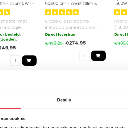
3m - 2,25m), WiFi-
60x100 cm - Zwart | Slim &
1500W 
0W
Energiezuinig
Conve
asheater met
Oppio GlassHeat Pro
Hybrid
chnologie,
infrarood paneelradiator
(1500
e hoogte, 2100W
60x100 cm kleur Zwart. 600W,
infrar
ur besteld,
Direct leverbaar
Direct
.
rzonden.
temper..
convec
€274,95
€458,25
€499,
249,95
KORTING -40%
ELEKTRISCH
Details
 van cookies
ent en advertenties te personaliseren, om functies voor social