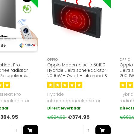
 de
OPPIO
OPPIO
sHeat Pro
Oppio Mademoiselle 60100
Oppio
aneelradiator
Hybride Elektrische Radiator
Elektr
Spiegelversie |
2000W – Zwart – Infrarood &
2000W 
giezuinig
Convectie
Infrar
sHeat Pro
Hybride
Hybrid
aneelradiator
infraroodpaneelradiator
radiat
et spiegel.
(2000W) in zwart, met Wi-Fi-
vertica
rbaar
Direct leverbaar
Direct
era..
appfunctie, combinee..
364,95
€374,95
€624,92
€666,