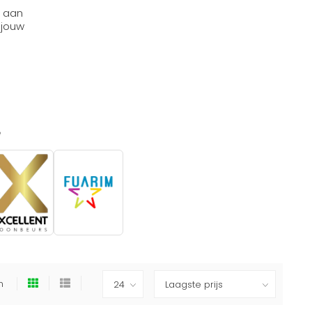
t aan
 jouw
e
en