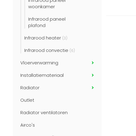
Infrarood paneel
woonkamer
Infrarood paneel
plafond
Infrarood heater
(3)
Infrarood convectie
(6)
Vloerverwarming
Installatiemateriaal
Radiator
Outlet
Radiator ventilatoren
Airco's