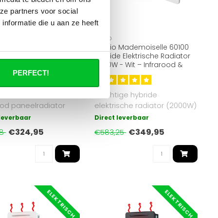
ze partners voor social
en op de
nformatie die u aan ze heeft
OPPIO
GlassHeat Pro
Oppio Mademoiselle 60100
ood Paneelradiator
Hybride Elektrische Radiator
 cm - Zwart | Slim &
2000W - Wit – Infrarood &
ezuinig
Convectie
PERFECT!
 GlassHeat Pro
Krachtige hybride
ood paneelradiator
elektrische radiator (2000W)
 cm kleur Zwart. 700W,
met infrarood- en
 leverbaar
Direct leverbaar
..
convectiewarmte..
€324,95
€349,95
58
€583,25
ELEKTRISCH
ELEKTRISCH