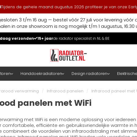
l
Tijdens de gehele maand augustus 2026 profiteer je van onze Early
esloten 3 t/m 16 aug — bestel vóór 27 juli voor levering vóór 
halen in onze showroom is nog mogelijk t/m 1 augustus, 16:30 u
daag verzonden
15+ jaar
de radiator specialist in NL & BE
atoren
Handdoekradiatoren
Design radiatoren
Elektrisch
frarood verwarming
/
Infrarood panelen
/
Infrarood paneel met 
rood panelen met WiFi
verwarming met WiFi is een moderne oplossing voor iedereen
r comfortabele, efficiënte en gebruiksvriendelijke warmte in h
e combineert de voordelen van infraroodstraling met slimm
rtphone. Infrarood panelen met WiFi bieden vele voordelen e