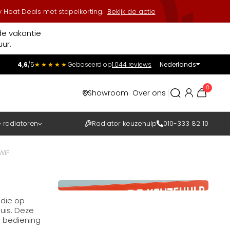
 Heat Deals met stapelkorting.
Bekijk de actie
de vakantie
ur.
4,6
/5
★★★★★
Gebaseerd op
1.044 reviews
Nederlands
Incl.
Excl.
0
Showroom
Over ons
BTW
e radiatoren
Radiator keuzehulp
010-333 82 10
WiFi
 die op
uis. Deze
e bediening
n