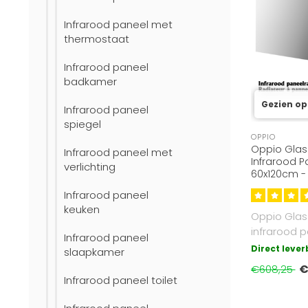
Infrarood paneel met
thermostaat
Infrarood paneel
badkamer
Gezien op
Infrarood paneel
spiegel
OPPIO
Oppio Glas
Infrarood paneel met
Infrarood P
verlichting
60x120cm - 
Slim & Ener
Infrarood paneel
keuken
Oppio Glas
infrarood p
Infrarood paneel
60x120cm m
Direct leve
slaapkamer
720W, temp
€
€608,25
Infrarood paneel toilet