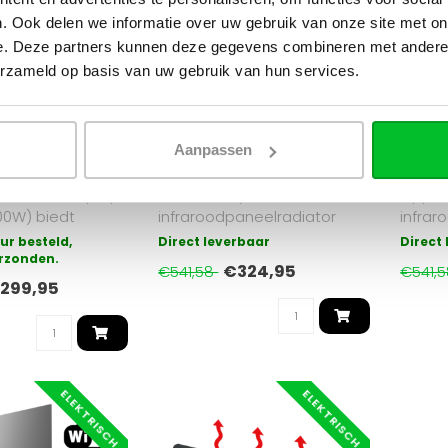
. Ook delen we informatie over uw gebruik van onze site met on
 de
Gezi
e. Deze partners kunnen deze gegevens combineren met andere i
erzameld op basis van uw gebruik van hun services.
OPPIO
OPPIO
aroodlamp op
Oppio Mademoiselle 60100
Oppio 
0W – Krachtige en
Hybride Elektrische Radiator
Infrar
warming voor
1500W – Zwart – Infrarood &
60x120
iten
Convectie
Energi
Aanpassen
nfraroodlamp op
Efficiënte hybride
Oppio
00W) biedt
infraroodpaneelradiator
infrar
verwarming met 9
(1500W) in zwart,
60x120
ur besteld,
Direct leverbaar
Direct
rzonden.
combineert infraro..
temper
€324,95
€541,58
€541,
299,95
ELEKTRISCH
ELEKTRISCH