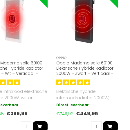
OPPIO
 Mademoiselle 60100
Oppio Mademoiselle 60100
ische Hybride Radiator
Elektrische Hybride Radiator
– Wit – Verticaal –
2000W – Zwart – Verticaal –
ood & Convectie
Infrarood & Convectie
e infrarood elektrische
Elektrische hybride
or 2000W, wit en
infraroodradiator 2000W,
al, met Wi-Fi functi..
zwart en verticaal, met Wi-Fi
 leverbaar
Direct leverbaar
funct..
€399,95
€449,95
58
€749,92