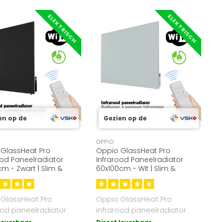
ELEKTRISCH
ELEKTRISCH
en op de
Gezien op de
OPPIO
GlassHeat Pro
Oppio GlassHeat Pro
ood Paneelradiator
Infrarood Paneelradiator
m - Zwart | Slim &
60x100cm - Wit | Slim &
ezuinig
Energiezuinig
 GlassHeat Pro
Oppio GlassHeat Pro
ood paneelradiator
infrarood paneelradiator
m kleur Zwart. 500W,
60x100 cm kleur wit. 600W,