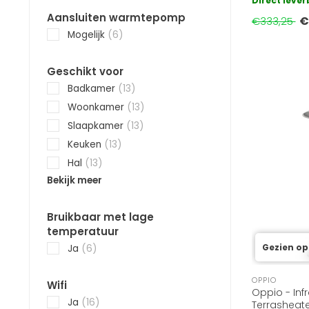
Direct leve
temperatuu
Aansluiten warmtepomp
€
€333,25
Mogelijk
(6)
Geschikt voor
Badkamer
(13)
Woonkamer
(13)
Slaapkamer
(13)
Keuken
(13)
Hal
(13)
Bekijk meer
Bruikbaar met lage
temperatuur
Gezien op
Ja
(6)
OPPIO
Wifi
Oppio - Inf
Ja
(16)
Terrasheate