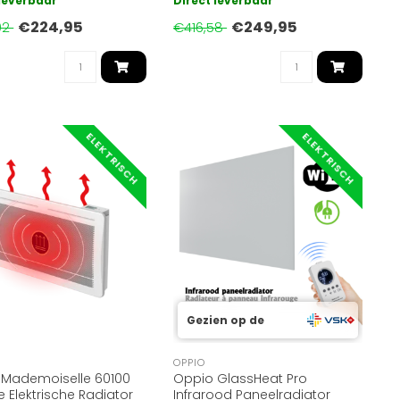
 leverbaar
Direct leverbaar
at..
temperat..
€224,95
€249,95
92
€416,58
ELEKTRISCH
ELEKTRISCH
Gezien op de
OPPIO
 Mademoiselle 60100
Oppio GlassHeat Pro
e Elektrische Radiator
Infrarood Paneelradiator