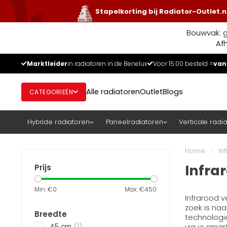
Stapelkorting bij Radiator-Outlet.n
Bouwvak: g
Af
Marktleider
in radiatoren in de Benelux
Voor 15:00 besteld =
van
Alle radiatoren
Outlet
Blogs
CATEGORIEËN
Hybride radiatoren
Paneelradiatoren
Verticale radi
Home
/
In
Infra
Prijs
Min: €
0
Max: €
450
Infrarood 
zoek is naa
Breedte
technologi
via je sma
45 cm
(1)