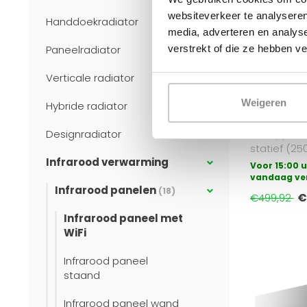
websiteverkeer te analyseren
Handdoekradiator
Gezien op
media, adverteren en analys
verstrekt of die ze hebben v
Paneelradiator
OPPIO
Oppio Infr
Verticale radiator
Statief 250
Slimme Ver
Binnen & Bu
Weigeren
Hybride radiator
De Oppio i
Designradiator
statief (25
Infrarood verwarming
krachtige 
Voor 15:00 u
inste..
vandaag ve
Infrarood panelen
(18)
€
€499,92
Infrarood paneel met
WiFi
Infrarood paneel
staand
Infrarood paneel wand