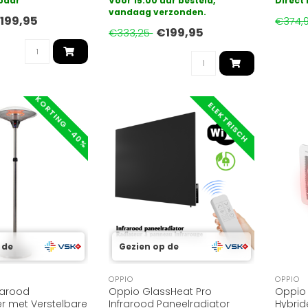
rbaar
Voor 15:00 uur besteld,
Direct
..
biedt krachtige verwarmi..
vandaag verzonden.
temper
199,95
€374,
€199,95
€333,25
KORTING -40%
ELEKTRISCH
 de
Gezien op de
OPPIO
OPPIO
rarood
Oppio GlassHeat Pro
Oppio
r met Verstelbare
Infrarood Paneelradiator
Hybrid