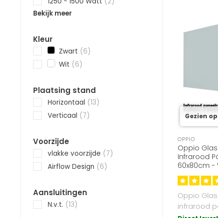
1250 - 1500 Watt
(2)
Bekijk meer
Kleur
Zwart
(6)
Wit
(6)
Plaatsing stand
Horizontaal
(13)
Verticaal
(7)
Gezien op
OPPIO
Voorzijde
Oppio Glas
vlakke voorzijde
(7)
Infrarood P
60x80cm - W
Airflow Design
(6)
Energiezuin
Aansluitingen
Oppio Glas
N.v.t.
(13)
infrarood p
60x80cm kle