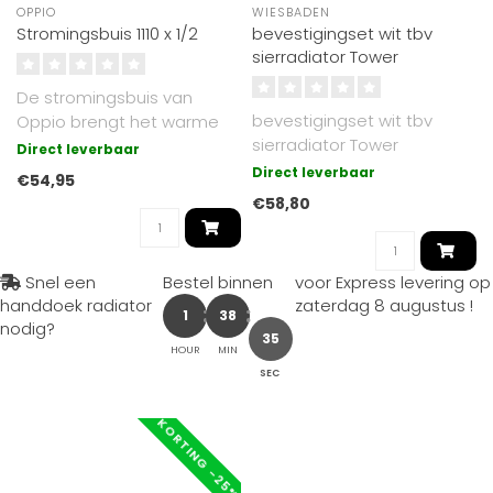
OPPIO
WIESBADEN
Stromingsbuis 1110 x 1/2
bevestigingset wit tbv
sierradiator Tower
De stromingsbuis van
bevestigingset wit tbv
Oppio brengt het warme
sierradiator Tower
water door de holle buis
Direct leverbaar
naar de ond..
Direct leverbaar
€54,95
€58,80
Snel een
Bestel binnen
voor Express levering op
handdoek radiator
zaterdag 8 augustus
!
1
38
nodig?
35
HOUR
MIN
SEC
KORTING -25%