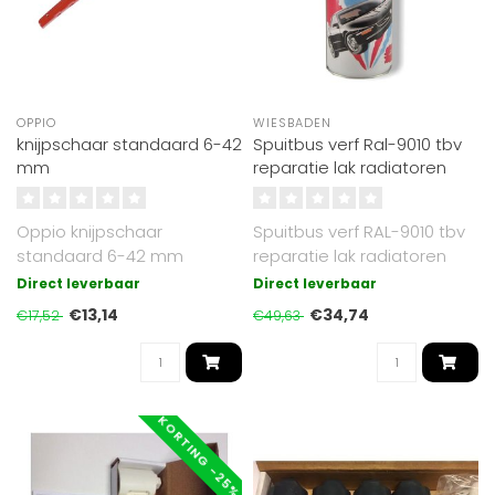
OPPIO
WIESBADEN
knijpschaar standaard 6-42
Spuitbus verf Ral-9010 tbv
mm
reparatie lak radiatoren
Oppio knijpschaar
Spuitbus verf RAL-9010 tbv
standaard 6-42 mm
reparatie lak radiatoren
Werk hiermee kleine
Direct leverbaar
Direct leverbaar
beschadi..
€13,14
€34,74
€17,52
€49,63
KORTING -25%