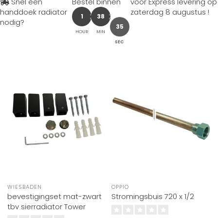
Snel een
Bestel binnen
voor Express levering op
handdoek radiator
zaterdag 8 augustus
!
1
38
nodig?
35
HOUR
MIN
SEC
WIESBADEN
OPPIO
bevestigingset mat-zwart
Stromingsbuis 720 x 1/2
tbv sierradiator Tower