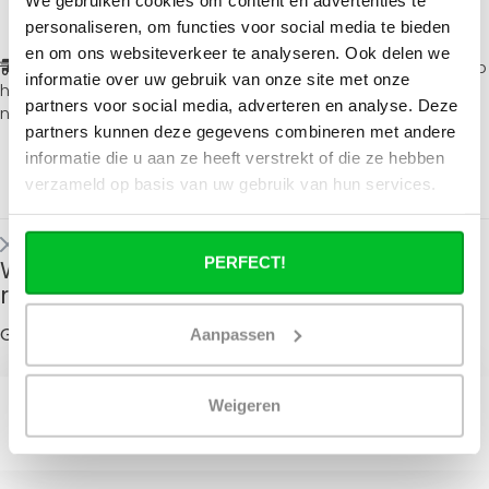
personaliseren, om functies voor social media te bieden
en om ons websiteverkeer te analyseren. Ook delen we
Snel een
Bestel binnen
voor Express levering op
informatie over uw gebruik van onze site met onze
handdoek radiator
zaterdag 8 augustus
!
1
38
partners voor social media, adverteren en analyse. Deze
nodig?
35
partners kunnen deze gegevens combineren met andere
HOUR
MIN
informatie die u aan ze heeft verstrekt of die ze hebben
SEC
verzameld op basis van uw gebruik van hun services.
Toon
1
-
12
van 12
PERFECT!
Wanneer bezorgt de vrachtservice in uw
regio?
Geldt niet voor postzendingen!
Aanpassen
Weigeren
Opvragen