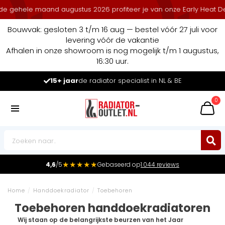
ehele maand augustus 2026 profiteer je van onze Early Heat Deals 
Bouwvak: gesloten 3 t/m 16 aug — bestel vóór 27 juli voor
levering vóór de vakantie
Afhalen in onze showroom is nog mogelijk t/m 1 augustus,
16:30 uur.
15+ jaar
de radiator specialist in NL & BE
0
★★★★★
4,6
/5
Gebaseerd op
1.044 reviews
Home
/
Handdoekradiator
/
Toebehoren
Toebehoren handdoekradiatoren
Wij staan op de belangrijkste beurzen van het Jaar