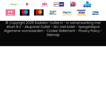
© Copyright 2026 Radiator-Outlet.nl - in samenwerking met
Afium B.V
-
Akupanel Outlet
-
Wc met bidet
-
Spiegeldepot
Algemene voorwaarden
-
Cookie Statement
-
Privacy Policy
-
Sitemap