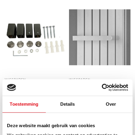
WIESBADEN
WIESBADEN
bevestigingset antraciet
Millennium-dubbel los
tbv sierradiator Tower
handdoekrek 40cm wit
Toestemming
Details
Over
bevestigingset antraciet
Millennium-dubbel los
tbv sierradiator Tower
handdoekrek 40cm wit
Direct leverbaar
Direct leverbaar
Deze website maakt gebruik van cookies
€75,60
€117,54
We gebruiken cookies om content en advertenties te