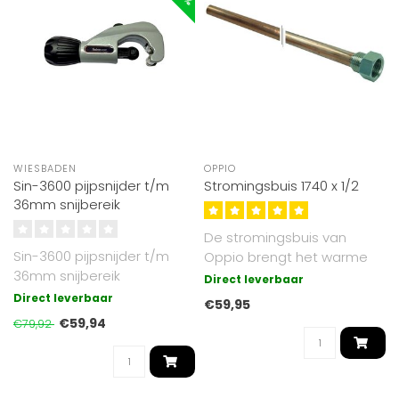
WIESBADEN
OPPIO
Sin-3600 pijpsnijder t/m
Stromingsbuis 1740 x 1/2
36mm snijbereik
De stromingsbuis van
Sin-3600 pijpsnijder t/m
Oppio brengt het warme
36mm snijbereik
water door de holle buis
Direct leverbaar
naar de ond..
Direct leverbaar
€59,95
€59,94
€79,92