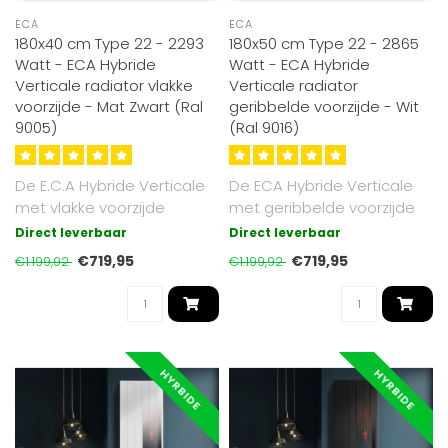
ECA
ECA
180x40 cm Type 22 - 2293
180x50 cm Type 22 - 2865
Watt - ECA Hybride
Watt - ECA Hybride
Verticale radiator vlakke
Verticale radiator
voorzijde - Mat Zwart (Ral
geribbelde voorzijde - Wit
9005)
(Ral 9016)
De E.C.A Hybride Verticale
De ECA Hybride Verticale
met vlakke voorzijde
met geribbelde voorzijde
radiator combineert
radiator combineert
Direct leverbaar
Direct leverbaar
stralingswar..
stralingsw..
€719,95
€719,95
€1.199,92
€1.199,92
HYRBIDE
HYRBIDE