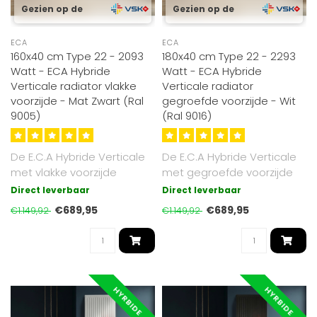
Gezien op de
Gezien op de
ECA
ECA
160x40 cm Type 22 - 2093
180x40 cm Type 22 - 2293
Watt - ECA Hybride
Watt - ECA Hybride
Verticale radiator vlakke
Verticale radiator
voorzijde - Mat Zwart (Ral
gegroefde voorzijde - Wit
9005)
(Ral 9016)
De E.C.A Hybride Verticale
De E.C.A Hybride Verticale
met vlakke voorzijde
met gegroefde voorzijde
radiator combineert
radiator combineert
Direct leverbaar
Direct leverbaar
stralingswar..
stralings..
€689,95
€689,95
€1.149,92
€1.149,92
HYRBIDE
HYRBIDE