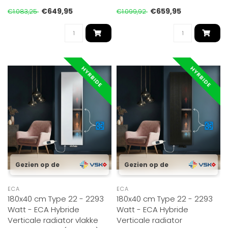
stralingsw..
stralings..
€649,95
€659,95
€1.083,25
€1.099,92
HYRBIDE
HYRBIDE
Gezien op de
Gezien op de
ECA
ECA
180x40 cm Type 22 - 2293
180x40 cm Type 22 - 2293
Watt - ECA Hybride
Watt - ECA Hybride
Verticale radiator vlakke
Verticale radiator