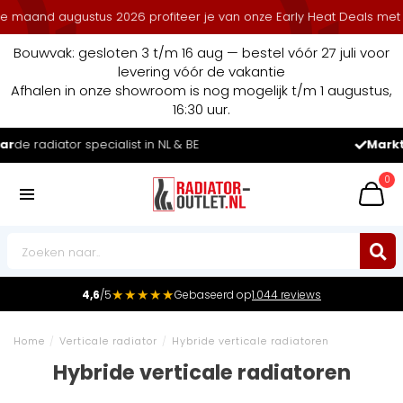
ugustus 2026 profiteer je van onze Early Heat Deals met stapelkort
Bouwvak: gesloten 3 t/m 16 aug — bestel vóór 27 juli voor
levering vóór de vakantie
Afhalen in onze showroom is nog mogelijk t/m 1 augustus,
16:30 uur.
Marktleider
in radiatoren in de Benelux
0
★★★★★
4,6
/5
Gebaseerd op
1.044 reviews
Home
/
Verticale radiator
/
Hybride verticale radiatoren
Hybride verticale radiatoren