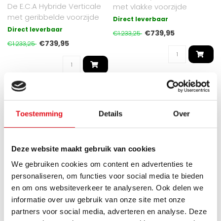
De E.C.A Hybride Verticale
met vlakke voorzijde
met geribbelde voorzijde
radiator combineert
Direct leverbaar
radiator combineert
stralingswar..
Direct leverbaar
€739,95
€1.233,25
straling..
€739,95
€1.233,25
HYRBIDE
HYRBIDE
Toestemming
Details
Over
Deze website maakt gebruik van cookies
We gebruiken cookies om content en advertenties te
personaliseren, om functies voor social media te bieden
en om ons websiteverkeer te analyseren. Ook delen we
Gezien op de
Gezien op de
informatie over uw gebruik van onze site met onze
partners voor social media, adverteren en analyse. Deze
ECA
ECA