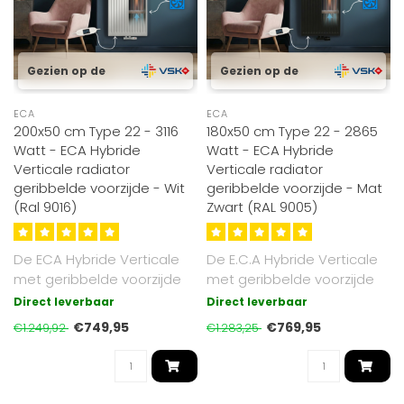
Gezien op de
Gezien op de
ECA
ECA
200x50 cm Type 22 - 3116
180x50 cm Type 22 - 2865
Watt - ECA Hybride
Watt - ECA Hybride
Verticale radiator
Verticale radiator
geribbelde voorzijde - Wit
geribbelde voorzijde - Mat
(Ral 9016)
Zwart (RAL 9005)
De ECA Hybride Verticale
De E.C.A Hybride Verticale
met geribbelde voorzijde
met geribbelde voorzijde
radiator combineert
radiator combineert
Direct leverbaar
Direct leverbaar
stralingsw..
straling..
€749,95
€769,95
€1.249,92
€1.283,25