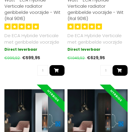
Verticale radiator
Verticale radiator
geribbelde voorzijde - Wit
geribbelde voorzijde - Wit
(Ral 9016)
(Ral 9016)
De ECA Hybride Verticale
De ECA Hybride Verticale
met geribbelde voorzijde
met geribbelde voorzijde
radiator combineert
radiator combineert
Direct leverbaar
Direct leverbaar
stralingsw..
stralingsw..
€599,95
€629,95
€999,92
€1.049,92
HYRBIDE
HYRBIDE