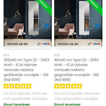
HYRBIDE
HYRBIDE
Gezien op de
Gezien op de
ECA
ECA
200x40 cm Type 22 - 2493
160x40 cm Type 22 - 2093
Watt - ECA Hybride
Watt - ECA Hybride
Verticale radiator
Verticale radiator
geribbelde voorzijde - Wit
gegroefde voorzijde - Wit
(Ral 9016)
(Ral 9016)
De ECA Hybride Verticale
De E.C.A Hybride Verticale
met geribbelde voorzijde
met gegroefde voorzijde
radiator combineert
radiator combineert
Direct leverbaar
Direct leverbaar