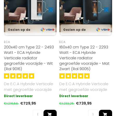
Gezien op de
Gezien op de
ECA
ECA
200x40 cm Type 22 - 2493
180x40 cm Type 22 - 2293
Watt - ECA Hybride
Watt - ECA Hybride
Verticale radiator
Verticale radiator
gegroefde voorzijde - Wit
gegroefde voorzijde - Mat
(Ral 9016)
Zwart (Ral 9005)
De E.C.A Hybride Verticale
De E.C.A Hybride Verticale
met gegroefde voorzijde
met gegroefde voorzijde
radiator combineert
radiator combineert
Direct leverbaar
Direct leverbaar
stralings..
stralings..
€729,95
€739,95
€1.216,58
€1.233,25