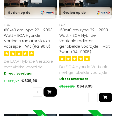
Gezien op de
Gezien op de
ECA
ECA
160x40 cm Type 22 - 2093
160x40 cm Type 22 - 2093
Watt - ECA Hybride
Watt - ECA Hybride
Verticale radiator vlakke
Verticale radiator
voorzijde - Wit (Ral 9016)
geribbelde voorzijde - Mat
Zwart (RAL 9005)
De E.C.A Hybride Verticale
De E.C.A Hybride Verticale
met vlakke voorzijde
met geribbelde voorzijde
radiator combineert
Direct leverbaar
radiator combineert
stralingswar..
Direct leverbaar
€639,95
€1.066,58
straling..
€649,95
€1.083,25