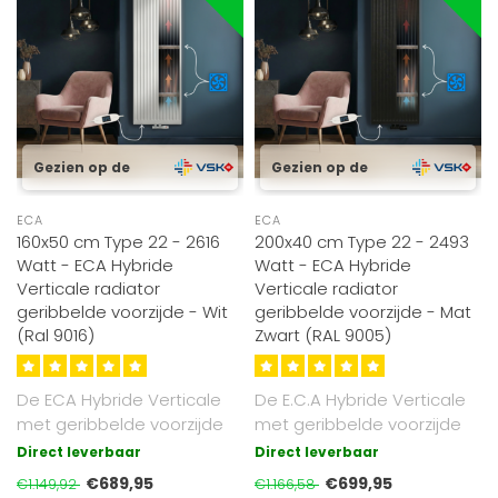
Gezien op de
Gezien op de
ECA
ECA
160x50 cm Type 22 - 2616
200x40 cm Type 22 - 2493
Watt - ECA Hybride
Watt - ECA Hybride
Verticale radiator
Verticale radiator
geribbelde voorzijde - Wit
geribbelde voorzijde - Mat
(Ral 9016)
Zwart (RAL 9005)
De ECA Hybride Verticale
De E.C.A Hybride Verticale
met geribbelde voorzijde
met geribbelde voorzijde
radiator combineert
radiator combineert
Direct leverbaar
Direct leverbaar
stralingsw..
straling..
€689,95
€699,95
€1.149,92
€1.166,58