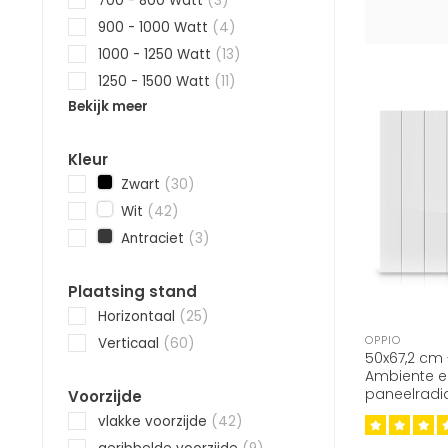
700 - 800 Watt
(3)
900 - 1000 Watt
(4)
1000 - 1250 Watt
(13)
1250 - 1500 Watt
(11)
Bekijk meer
Kleur
Zwart
(30)
Wit
(42)
Antraciet
(3)
Plaatsing stand
Horizontaal
(25)
OPPIO
Verticaal
(60)
50x67,2 cm 
Ambiente el
paneelradia
Voorzijde
9016)
vlakke voorzijde
(42)