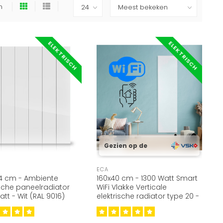
en
ELEKTRISCH
ELEKTRISCH
Gezien op de
ECA
4 cm - Ambiente
160x40 cm - 1300 Watt Smart
ische paneelradiator
WiFi Vlakke Verticale
att - Wit (RAL 9016)
elektrische radiator type 20 -
Wit (RAL 9016)