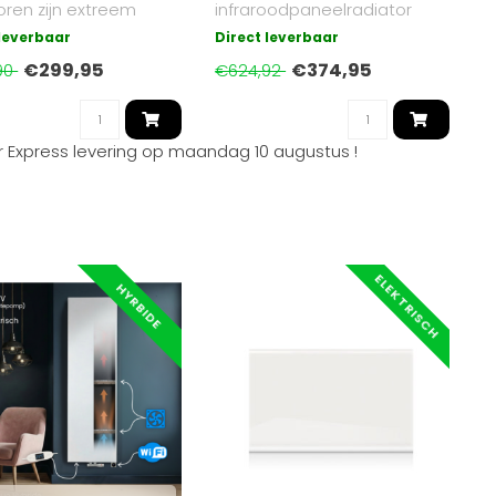
oren zijn extreem
infraroodpaneelradiator
 stil en eenvoudig te
(2000W) in zwart, met Wi-Fi-
 leverbaar
Direct leverbaar
appfunctie, combinee..
€299,95
€374,95
90
€624,92
 Express levering op
maandag 10 augustus
!
ELEKTRISCH
HYRBIDE