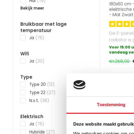
Hal
(75)
180x60 cm -
Bekijk meer
elektrische
- Mat Zwart
Bruikbaar met lage
temperatuur
De E-panel 
Ja
(75)
radiator is
vrijwel alle
Voor 15:00 u
bad..
vandaag ve
Wifi
€1.258,00
Ja
(20)
Type
Snel een e
Type 20
(12)
Type 22
(27)
N.v.t.
(36)
Toestemming
Elektrisch
Ja
(75)
Deze website maakt gebruik
Hybride
(27)
We gebruiken cookies om cont