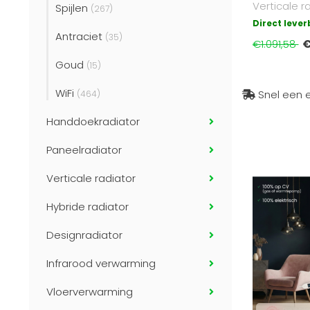
Verticale r
Spijlen
(267)
draadloze b
Direct leve
Antraciet
funct..
(35)
€
€1.091,58
Goud
(15)
WiFi
Snel een e
(464)
Handdoekradiator
Paneelradiator
Verticale radiator
Hybride radiator
Designradiator
Infrarood verwarming
Vloerverwarming