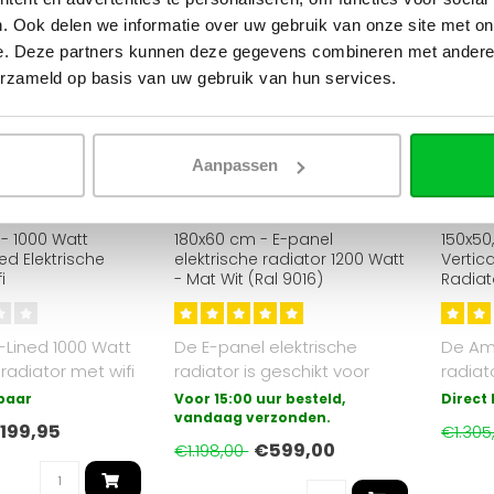
. Ook delen we informatie over uw gebruik van onze site met on
e. Deze partners kunnen deze gegevens combineren met andere i
erzameld op basis van uw gebruik van hun services.
Aanpassen
Gezien op de
OPPIO
OPPIO
- 1000 Watt
180x60 cm - E-panel
150x50
ed Elektrische
elektrische radiator 1200 Watt
Vertica
i
- Mat Wit (Ral 9016)
Radiat
Kerami
-Lined 1000 Watt
De E-panel elektrische
De Am
 radiator met wifi
radiator is geschikt voor
radiato
rtabele en e..
vrijwel alle ruimtes, zoals
ideaal
rbaar
Voor 15:00 uur besteld,
Direct
bad..
vandaag verzonden.
199,95
€1.305
€599,00
€1.198,00