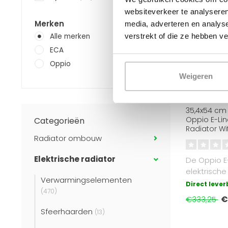
websiteverkeer te analyseren
Merken
media, adverteren en analys
verstrekt of die ze hebben v
Alle merken
ECA
Oppio
Weigeren
OPPIO
35,4x54 cm 
Oppio E-Lin
Categorieën
Radiator Wif
Radiator ombouw
Elektrische radiator
De Oppio E
elektrische
Verwarmingselementen
biedt comfo
Direct leve
(470)
€
€333,25
Sfeerhaarden
(13)