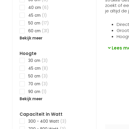
zoekt of ee
40 cm
(6)
je altijd d
45 cm
(1)
50 cm
(17)
Direc
Groot
60 cm
(31)
Hoogw
Bekijk meer
Lees m
Hoogte
30 cm
(3)
45 cm
(8)
50 cm
(3)
70 cm
(3)
90 cm
(1)
Bekijk meer
Capaciteit in Watt
300 - 400 Watt
(3)