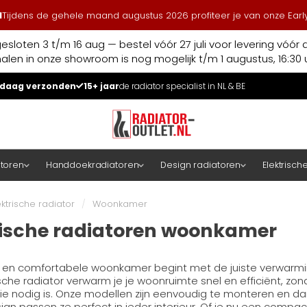
l
Tijdens de gehele maand augustus 2026 profiteer je van onze Early
esloten 3 t/m 16 aug — bestel vóór 27 juli voor levering vóór 
halen in onze showroom is nog mogelijk t/m 1 augustus, 16:30 u
daag verzonden
15+ jaar
de radiator specialist in NL & BE
atoren
Handdoekradiatoren
Design radiatoren
Elektrisch
ektrische radiator
/
Woonkamer
rische radiatoren woonkamer
en comfortabele woonkamer begint met de juiste verwarmi
sche radiator verwarm je je woonruimte snel en efficiënt, zo
tie nodig is. Onze modellen zijn eenvoudig te monteren en dan
ign passen ze perfect in ieder interieur. Of je nu een compac