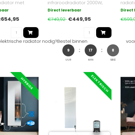
adiator met
infraroodradiator 2000W,
radiat
ediening (wifi
zwart en verticaal, met Wi-Fi
veilig,
rbaar
Direct leverbaar
Direct
funct..
insta..
654,95
€449,95
€749,92
€599,
lektrische radiator nodig?
Bestel binnen
voor
9
17
7
UUR
MIN
SEC
ELEKTRISCH
HYRBIDE