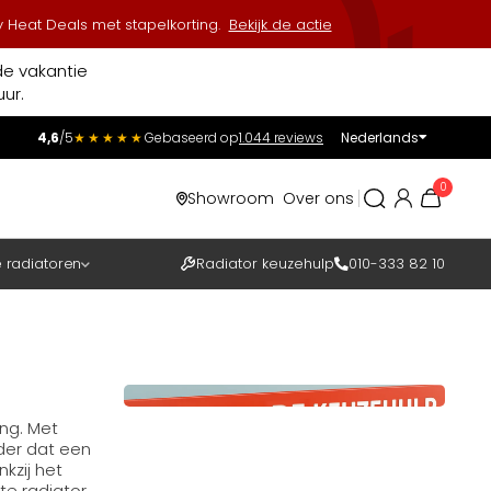
 Heat Deals met stapelkorting.
Bekijk de actie
de vakantie
ur.
4,6
/5
★★★★★
Gebaseerd op
1.044 reviews
Nederlands
Incl.
Excl.
0
Showroom
Over ons
BTW
e radiatoren
Radiator keuzehulp
010-333 82 10
ng. Met
nder dat een
kzij het
te radiator