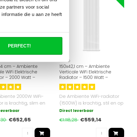
ze partners voor social
nformatie die u aan ze heeft
PERFECT!
OPPIO
,4 cm – Ambiente
150x42,1 cm – Ambiente
le WiFi Elektrische
Verticale WiFi Elektrische
or – 2000 Watt –
Radiator – 1500 Watt –
sch – RAL 9016 Wit
Keramisch – RAL 9016 Wit
biente 2000W WiFi-
De Ambiente WiFi-radiator
r is krachtig, slim en
(1500W) is krachtig, stil en op
 voor grote ruimtes. ..
afstand te bedienen vi..
 leverbaar
Direct leverbaar
€652,65
€559,14
,30
€1.118,28