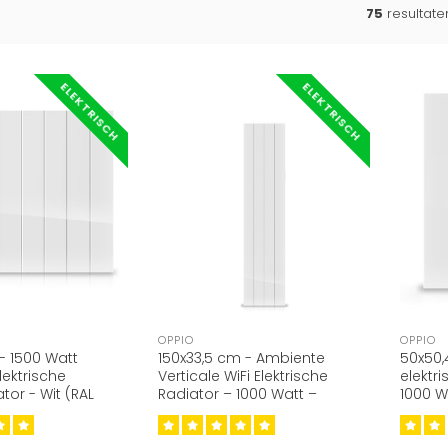
75
resultat
ELEKTRISCH
ELEKTRISCH
OPPIO
OPPIO
- 1500 Watt
150x33,5 cm - Ambiente
50x50,
ektrische
Verticale WiFi Elektrische
elektr
tor - Wit (RAL
Radiator – 1000 Watt –
1000 W
Keramisch – RAL 9016 Wit