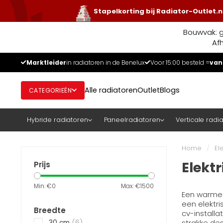
Stapelkorting bij Radiator-Outlet.n
Bouwvak: g
Af
Marktleider
in radiatoren in de Benelux
Voor 15:00 besteld =
van
Alle radiatoren
Outlet
Blogs
CATEGORIEËN
Hybride radiatoren
Paneelradiatoren
Verticale radi
Home
/
El
Elekt
Prijs
Min: €
0
Max: €
1500
Een warme 
een elektri
Breedte
cv-installa
strakke des
30 cm
(6)