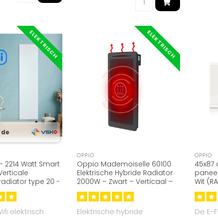
ELEKTRISCH
ELEKTRISCH
 de
OPPIO
OPPIO
- 2214 Watt Smart
Oppio Mademoiselle 60100
45x87 
Verticale
Elektrische Hybride Radiator
paneel
radiator type 20 -
2000W – Zwart – Verticaal –
Wit (RA
6)
Infrarood & Convectie
fi elektrisch
Elektrische hybride
De E-F