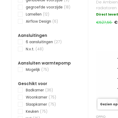
geribbelde voorzijde
(9)
De Ambient
gegroefde voorzijde
(18)
radiatoren 
veilig, stil
Lamellen
(12)
Direct leve
ins..
Airflow Design
(6)
€
€527,56
Aansluitingen
6 aansluitingen
(27)
N.v.t.
(48)
Aansluiten warmtepomp
Mogelijk
(75)
Geschikt voor
Badkamer
(36)
Woonkamer
(75)
Slaapkamer
(75)
Gezien op
Keuken
(75)
OPPIO