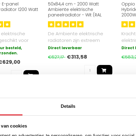
 E-panel
50x84,4 cm - 2000 Watt
Oppio
 radiator 1200 Watt
Ambiente elektrische
Hybrid
paneelradiator - Wit (RAL
2000W 
9016)
Conve
elektrische
De Ambiente elektrische
Kracht
 geschikt voor
radiatoren zijn extreem
elektr
 ruimtes, zoals
veilig, stil en eenvoudig te
met in
ur besteld,
Direct leverbaar
Direct
rzonden.
ins..
conve
€313,58
€627,17
€583,
€629,00
lektrische radiator nodig?
Bestel binnen
voor
9
17
7
UUR
MIN
SEC
Details
ELEKTRISCH
ELEKTRISCH
 van cookies
ent en advertenties te personaliseren, om functies voor social