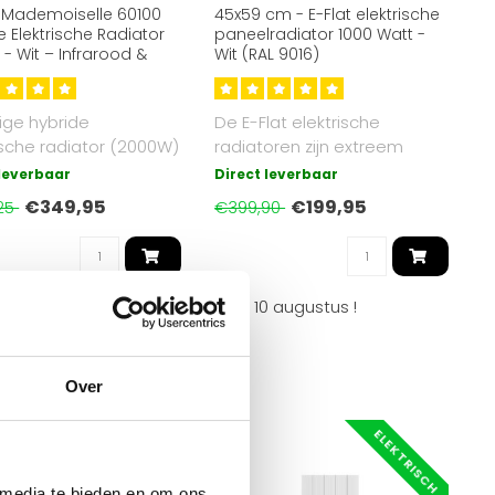
 Mademoiselle 60100
45x59 cm - E-Flat elektrische
e Elektrische Radiator
paneelradiator 1000 Watt -
- Wit – Infrarood &
Wit (RAL 9016)
ctie
ige hybride
De E-Flat elektrische
ische radiator (2000W)
radiatoren zijn extreem
frarood- en
veilig, stil en eenvoudig te
 leverbaar
Direct leverbaar
ctiewarmte..
insta..
€349,95
€199,95
25
€399,90
 Express levering op
maandag 10 augustus
!
Over
ELEKTRISCH
ELEKTRISCH
 media te bieden en om ons