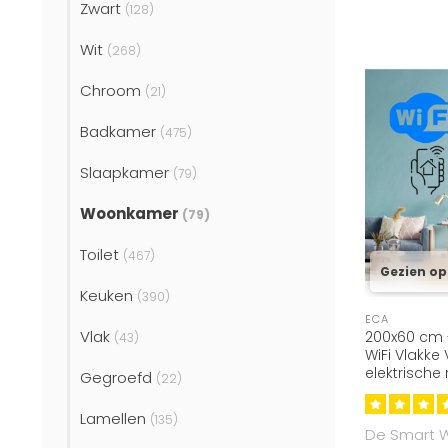
Zwart
(128)
Wit
(268)
Chroom
(21)
Badkamer
(475)
Slaapkamer
(79)
Woonkamer
(79)
Toilet
(467)
Gezien op
Keuken
(390)
ECA
Vlak
200x60 cm 
(43)
WiFi Vlakke 
elektrische 
Gegroefd
(22)
Wit (RAL 901
Lamellen
(135)
De Smart Wi