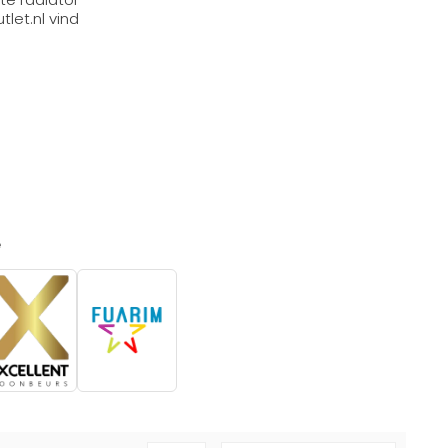
let.nl vind
e