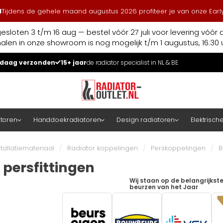
l
Tijdens de gehele maand augustus 2026 profiteer je van onze Early
esloten 3 t/m 16 aug — bestel vóór 27 juli voor levering vóór 
halen in onze showroom is nog mogelijk t/m 1 augustus, 16:30 u
daag verzonden
15+ jaar
de radiator specialist in NL & BE
atoren
Handdoekradiatoren
Design radiatoren
Elektrisch
stallatiemateriaal
/
Radiator koppelingen
/
Perskoppelingen
/
B
 persfittingen
Wij staan op de belangrijkst
beurzen van het Jaar