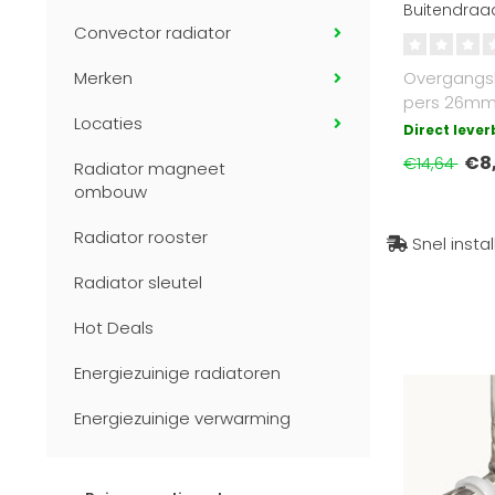
Buitendraa
Convector radiator
Merken
Overgangs
pers 26mm x
Locaties
inchBuiten
Direct leve
€8
€14,64
Radiator magneet
ombouw
Radiator rooster
Snel insta
Radiator sleutel
Hot Deals
Energiezuinige radiatoren
Energiezuinige verwarming