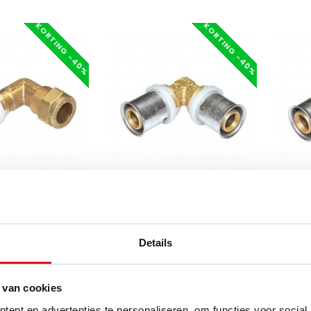
KORTING -40%
KORTING -40%
COMISA
COMIS
ing 90 graden
Persknie 90 graden 26mm x 3
Overg
 15mm kopere buis
pers 2
Details
Binne
ing 90 graden
Persknie 90 graden 26mm x
Overg
 van cookies
- 15mm kopere
3 KIWA gekeurd
pers 2
ent en advertenties te personaliseren, om functies voor social