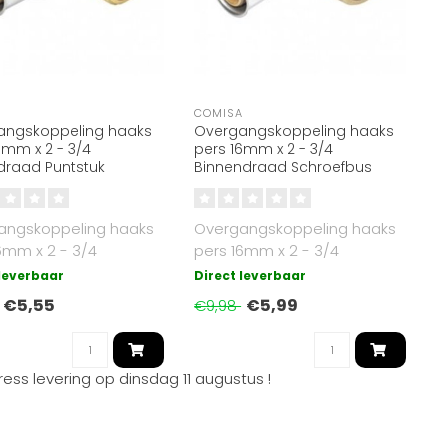
A
COMISA
angskoppeling haaks
Overgangskoppeling haaks
6mm x 2 - 3/4
pers 16mm x 2 - 3/4
draad Puntstuk
Binnendraad Schroefbus
angskoppeling haaks
Overgangskoppeling haaks
6mm x 2 - 3/4
pers 16mm x 2 - 3/4
uitendraad
inchBinnendraad
 leverbaar
Direct leverbaar
€5,55
€5,99
€9,98
ress levering op
dinsdag 11 augustus
!