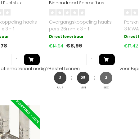
d Puntstuk
Binnendraad Schroefbus
koppeling haaks
Overgangskoppeling haaks
Persk
 3 - 1
pers 26mm x 3 - 1
3 KIW
draad
inchBinnendraad KIWA
rbaar
Direct leverbaar
Direct
gekeurd..
,78
€8,96
€14,94
€17,4
llatiemateriaal nodig?
Bestel binnen
voor Exp
2
25
2
UUR
MIN
SEC
KORTING -40%