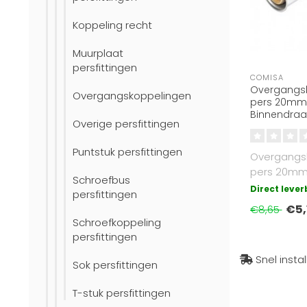
Koppeling recht
Muurplaat
persfittingen
COMISA
Overgangsk
Overgangskoppelingen
pers 20mm x
Binnendraa
Overige persfittingen
Puntstuk persfittingen
Overgangs
pers 20mm 
Schroefbus
inchBinnen
Direct leve
persfittingen
gekeurd..
€5,
€8,65
Schroefkoppeling
persfittingen
Snel insta
Sok persfittingen
T-stuk persfittingen