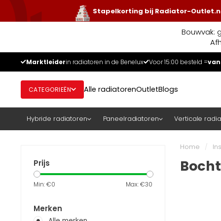
Stapelkorting bij Radiator-Outlet.n
Bouwvak: g
Af
Marktleider
in radiatoren in de Benelux
Voor 15:00 besteld =
van
Alle radiatoren
Outlet
Blogs
CATEGORIEËN
Hybride radiatoren
Paneelradiatoren
Verticale radi
Home
/
In
Bocht
Prijs
Min: €
0
Max: €
30
Merken
Alle merken