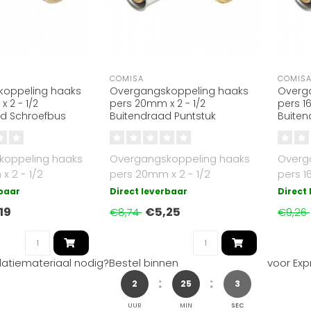
COMISA
COMIS
oppeling haaks
Overgangskoppeling haaks
Overg
 2 - 1/2
pers 20mm x 2 - 1/2
pers 1
d Schroefbus
Buitendraad Puntstuk
Buiten
koppeling haaks
Overgangskoppeling haaks
Overg
x 2 - 1/2
pers 20mm x 2 - 1/2
pers 1
draad KIWA
inchBuitendraad
inchB
rbaar
Direct leverbaar
Direct
19
€5,25
€8,74
€9,26
llatiemateriaal nodig?
Bestel binnen
voor Exp
2
25
2
UUR
MIN
SEC