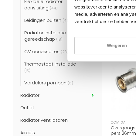
Flexibele radiator
buis
Direct leve
websiteverkeer te analyseren
aansluiting
(44)
€6
€10,88
media, adverteren en analys
Leidingen buizen
(46)
verstrekt of die ze hebben v
Radiator installatie
gereedschap
(18)
Weigeren
CV accessoires
(23)
Thermostaat installatie
(13)
Verdelers pompen
(6)
Radiator
Outlet
Radiator ventilatoren
COMISA
Overgangsk
Airco's
pers 26mm x