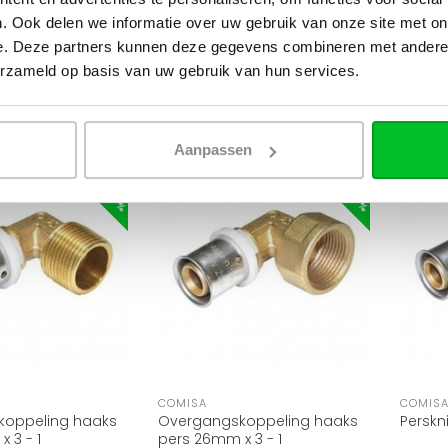
inchB
rbaar
Direct leverbaar
Direct
. Ook delen we informatie over uw gebruik van onze site met on
gekeur
,53
€6,65
€11,09
€13,6
e. Deze partners kunnen deze gegevens combineren met andere i
erzameld op basis van uw gebruik van hun services.
KORTING -40%
KORTING -40%
Aanpassen
COMISA
COMIS
oppeling haaks
Overgangskoppeling haaks
Perskn
 3 - 1
pers 26mm x 3 - 1