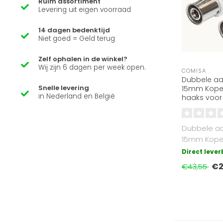
Ruim assortiment
Levering uit eigen voorraad
14 dagen bedenktijd
Niet goed = Geld terug
Zelf ophalen in de winkel?
Wij zijn 6 dagen per week open.
COMISA
Dubbele aan
Snelle levering
15mm Koper
in Nederland en België
haaks voor
koudwater 
retour c.v. 
Dubbele aan
15mm Koper
haaks voo
Direct leve
koudwater.
€2
€43,55