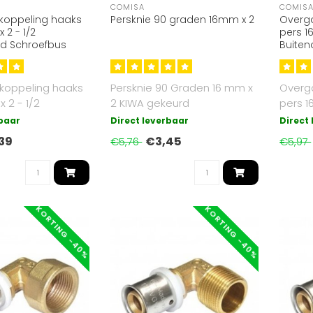
COMISA
COMIS
oppeling haaks
Persknie 90 graden 16mm x 2
Overg
 2 - 1/2
pers 1
d Schroefbus
Buiten
koppeling haaks
Persknie 90 Graden 16 mm x
Overg
 2 - 1/2
2 KIWA gekeurd
pers 1
draad KIWA
inchB
rbaar
Direct leverbaar
Direct
gekeur
39
€3,45
€5,76
€5,97
KORTING -40%
KORTING -40%