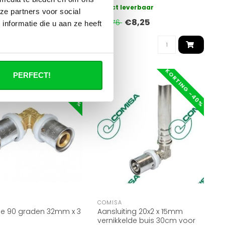
innendraad KIWA
inchBuitendraad KIWA
 leverbaar
Direct leverbaar
ze partners voor social
d..
gekeurd..
€8,20
€8,25
7
€13,76
nformatie die u aan ze heeft
KORTING -40%
KORTING -40%
PERFECT!
A
COMISA
ie 90 graden 32mm x 3
Aansluiting 20x2 x 15mm
vernikkelde buis 30cm voor