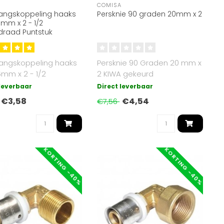
A
COMISA
angskoppeling haaks
Persknie 90 graden 20mm x 2
6mm x 2 - 1/2
draad Puntstuk
angskoppeling haaks
Persknie 90 Graden 20 mm x
6mm x 2 - 1/2
2 KIWA gekeurd
uitendraad KIWA
 leverbaar
Direct leverbaar
d..
€3,58
€4,54
€7,56
KORTING -40%
KORTING -40%