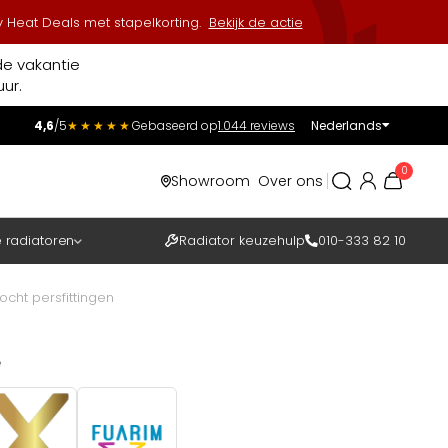
 Heat Deals met stapelkorting.
Bekijk de actie
de vakantie
ur.
4,6
/5
★★★★★
Gebaseerd op
1.044 reviews
Nederlands
Incl.
Excl.
0
Showroom
Over ons
BTW
e radiatoren
Radiator keuzehulp
010-333 82 10
ocht persfittingen
e