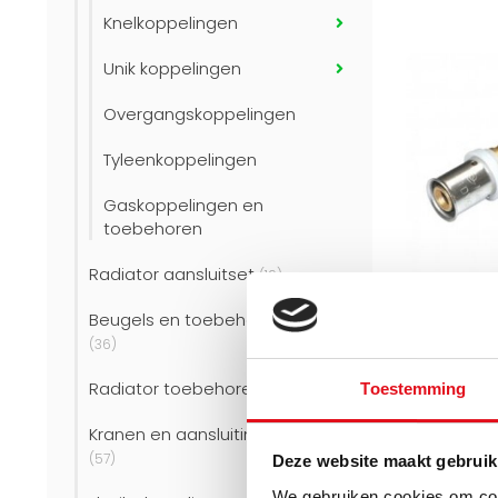
Knelkoppelingen
Unik koppelingen
Overgangskoppelingen
Tyleenkoppelingen
Gaskoppelingen en
toebehoren
Radiator aansluitset
(19)
Beugels en toebehoren
COMISA
(36)
Kniekoppel
pers 16x2 -
Radiator toebehoren
Toestemming
(106)
Kranen en aansluitingen
(57)
Kniekoppel
Deze website maakt gebruik
pers 16x2 
We gebruiken cookies om cont