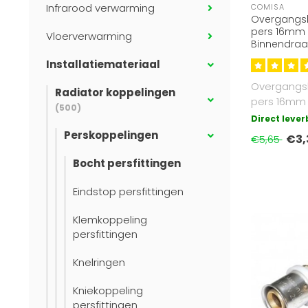
Infrarood verwarming
COMISA
Overgangsk
pers 16mm x
Vloerverwarming
Binnendraa
Installatiemateriaal
Overgangs
Radiator koppelingen
pers 16mm x
(500)
inchBinnen
Direct leve
gekeurd..
Perskoppelingen
€3,
€5,65
Bocht persfittingen
Eindstop persfittingen
Klemkoppeling
persfittingen
Knelringen
Kniekoppeling
persfittingen