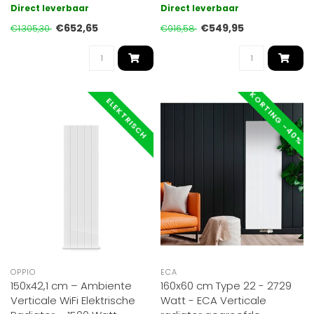
ideaal voor grote ruimtes. ..
radiator heeft de afmeting
Direct leverbaar
Direct leverbaar
180x..
€652,65
€549,95
€1.305,30
€916,58
KORTING -40%
ELEKTRISCH
OPPIO
ECA
150x42,1 cm – Ambiente
160x60 cm Type 22 - 2729
Verticale WiFi Elektrische
Watt - ECA Verticale