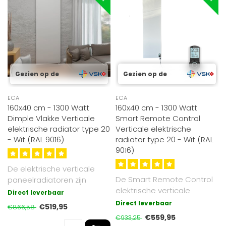
Gezien op de
Gezien op de
ECA
ECA
160x40 cm - 1300 Watt
160x40 cm - 1300 Watt
Dimple Vlakke Verticale
Smart Remote Control
elektrische radiator type 20
Verticale elektrische
- Wit (RAL 9016)
radiator type 20 - Wit (RAL
9016)
De elektrische verticale
De Smart Remote Control
paneelradiatoren zijn
elektrische verticale
extreem veilig, stil en
Direct leverbaar
paneelradiatoren zijn
eenvoudig..
Direct leverbaar
€519,95
€866,58
extreem veil..
€559,95
€933,25