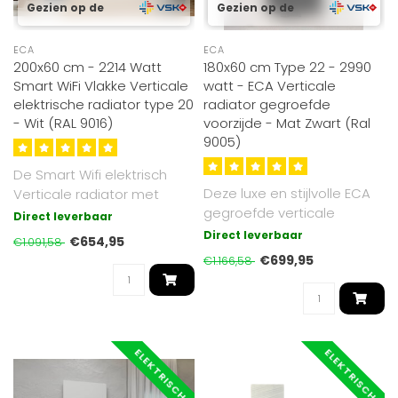
Gezien op de
Gezien op de
ECA
ECA
200x60 cm - 2214 Watt
180x60 cm Type 22 - 2990
Smart WiFi Vlakke Verticale
watt - ECA Verticale
elektrische radiator type 20
radiator gegroefde
- Wit (RAL 9016)
voorzijde - Mat Zwart (Ral
9005)
De Smart Wifi elektrisch
Deze luxe en stijlvolle ECA
Verticale radiator met
gegroefde verticale
draadloze bediening (wifi
Direct leverbaar
radiator heeft de afmeting
funct..
Direct leverbaar
€654,95
€1.091,58
180x..
€699,95
€1.166,58
ELEKTRISCH
ELEKTRISCH