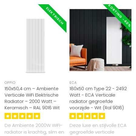
KORTING -40%
ELEKTRISCH
OPPIO
ECA
150x50,4 cm – Ambiente
180x50 cm Type 22 - 2492
Verticale WiFi Elektrische
Watt - ECA Verticale
Radiator – 2000 Watt –
radiator gegroefde
Keramisch – RAL 9016 Wit
voorzijde - Wit (Ral 9016)
De Ambiente 2000W WiFi-
Deze luxe en stijlvolle ECA
radiator is krachtig, slim en
gegroefde verticale