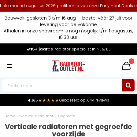
nd augustus 2026 profiteer je van onze Early Heat Deals met stapel
Bouwvak: gesloten 3 t/m 16 aug — bestel vóór 27 juli voor
levering vóór de vakantie
Afhalen in onze showroom is nog mogelijk t/m 1 augustus,
16:30 uur.
Marktleider
in radiatoren in de Benelux
0
★★★★★
4,6
/5
Gebaseerd op
1.044 reviews
Home
/
Verticale radiator
/
Gegroefd
Verticale radiatoren met gegroefde
voorzijde