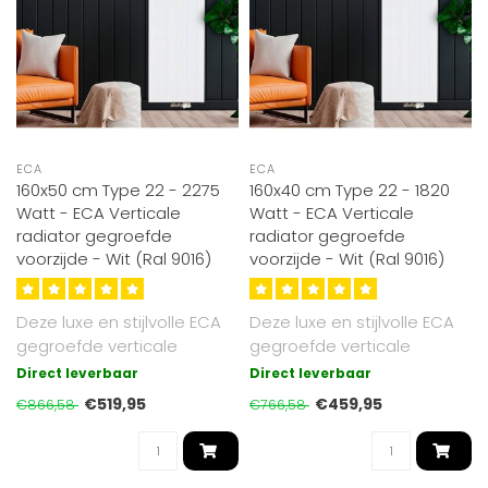
ECA
ECA
160x50 cm Type 22 - 2275
160x40 cm Type 22 - 1820
Watt - ECA Verticale
Watt - ECA Verticale
radiator gegroefde
radiator gegroefde
voorzijde - Wit (Ral 9016)
voorzijde - Wit (Ral 9016)
Deze luxe en stijlvolle ECA
Deze luxe en stijlvolle ECA
gegroefde verticale
gegroefde verticale
radiator heeft de afmeting
radiator heeft de afmeting
Direct leverbaar
Direct leverbaar
160x..
160x..
€519,95
€459,95
€866,58
€766,58