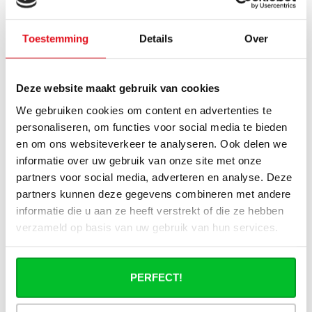
De elektrische verticale
De E.C.A Hybride Verticale
paneelradiatoren zijn
Toestemming
Details
Over
met gegroefde voorzijde
extreem veilig, stil en
Direct leverbaar
radiator combineert
eenvoudig..
Direct leverbaar
€579,95
€966,58
stralings..
€1.049,95
€1.749,92
Deze website maakt gebruik van cookies
We gebruiken cookies om content en advertenties te
personaliseren, om functies voor social media te bieden
en om ons websiteverkeer te analyseren. Ook delen we
KORTING -40%
informatie over uw gebruik van onze site met onze
HYRBIDE
partners voor social media, adverteren en analyse. Deze
partners kunnen deze gegevens combineren met andere
informatie die u aan ze heeft verstrekt of die ze hebben
verzameld op basis van uw gebruik van hun services.
PERFECT!
Gezien op de