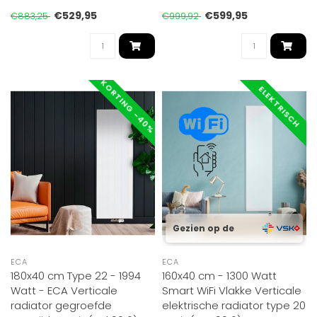
200x..
200x..
€529,95
€599,95
€883,25
€999,92
KORTING -40%
ELEKTRISCH
Gezien op de
ECA
ECA
180x40 cm Type 22 - 1994
160x40 cm - 1300 Watt
Watt - ECA Verticale
Smart WiFi Vlakke Verticale
radiator gegroefde
elektrische radiator type 20