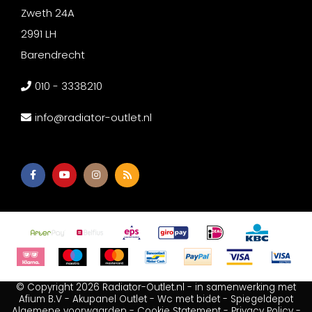
Zweth 24A
2991 LH
Barendrecht
010 - 3338210
info@radiator-outlet.nl
© Copyright 2026 Radiator-Outlet.nl - in samenwerking met
Afium B.V
-
Akupanel Outlet
-
Wc met bidet
-
Spiegeldepot
Algemene voorwaarden
-
Cookie Statement
-
Privacy Policy
-