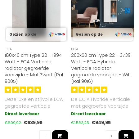
Gezien op de
Gezien op de
ECA
ECA
180x40 cm Type 22 - 1994
200x60 cm Type 22 - 3739
Watt - ECA Verticale
Watt - ECA Hybride
radiator gegroefde
Verticale radiator
voorzijde - Mat Zwart (Ral
gegroefde voorzijde - Wit
9005)
(Ral 9016)
Deze luxe en stijlvolle ECA
De E.C.A Hybride Verticale
gegroefde verticale
met gegroefde voorzijde
radiator heeft de afmeting
radiator combineert
Direct leverbaar
Direct leverbaar
180x..
stralings..
€539,95
€949,95
€899,92
€1.583,25