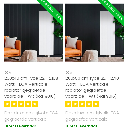
KORTING -40%
KORTING -40%
ECA
ECA
200x40 cm Type 22 - 2168
200x50 cm Type 22 - 2710
Watt - ECA Verticale
Watt - ECA Verticale
radiator gegroefde
radiator gegroefde
voorzijde - Wit (Ral 9016)
voorzijde - Wit (Ral 9016)
Deze luxe en stijlvolle ECA
Deze luxe en stijlvolle ECA
gegroefde verticale
gegroefde verticale
radiator heeft de afmeting
radiator heeft de afmeting
Direct leverbaar
Direct leverbaar