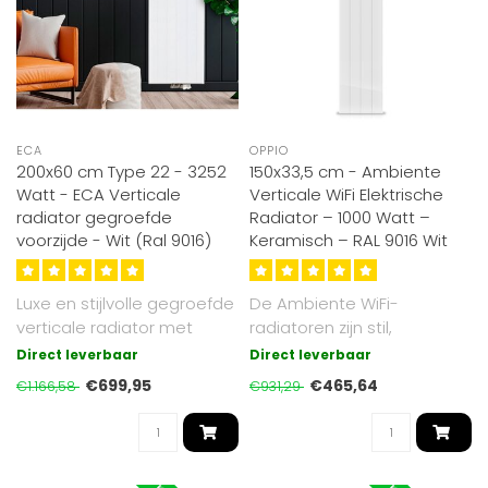
ECA
OPPIO
200x60 cm Type 22 - 3252
150x33,5 cm - Ambiente
Watt - ECA Verticale
Verticale WiFi Elektrische
radiator gegroefde
Radiator – 1000 Watt –
voorzijde - Wit (Ral 9016)
Keramisch – RAL 9016 Wit
Luxe en stijlvolle gegroefde
De Ambiente WiFi-
verticale radiator met
radiatoren zijn stil,
afmeting 200x60 cm en
energiezuinig en eenvoudig
Direct leverbaar
Direct leverbaar
uitge..
te installeren..
€699,95
€465,64
€1.166,58
€931,29