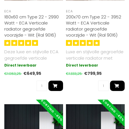
ECA
ECA
180x60 cm Type 22 - 2990
200x70 cm Type 22 - 3952
Watt - ECA Verticale
Watt - ECA Verticale
radiator gegroefde
radiator gegroefde
voorzijde - Wit (Ral 9016)
voorzijde - Wit (Ral 9016)
Deze luxe en stijlvolle ECA
Luxe en stijlvolle gegroefde
gegroefde verticale
verticale radiator met
radiator heeft de afmeting
afmeting 200x70 cm en
Direct leverbaar
Direct leverbaar
180x..
uitge..
€649,95
€799,95
€1.083,25
€1.333,25
KORTING -40%
KORTING -40%