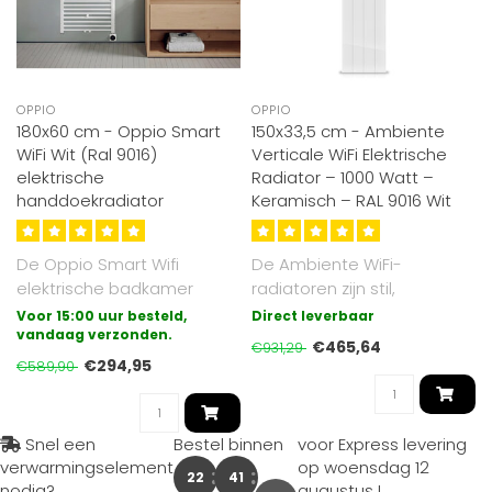
OPPIO
OPPIO
180x60 cm - Oppio Smart
150x33,5 cm - Ambiente
WiFi Wit (Ral 9016)
Verticale WiFi Elektrische
elektrische
Radiator – 1000 Watt –
handdoekradiator
Keramisch – RAL 9016 Wit
De Oppio Smart Wifi
De Ambiente WiFi-
elektrische badkamer
radiatoren zijn stil,
radiator met draadloze
energiezuinig en eenvoudig
Voor 15:00 uur besteld,
Direct leverbaar
bediening (wifi ..
vandaag verzonden.
te installeren..
€465,64
€931,29
€294,95
€589,90
Snel een
Bestel binnen
voor Express levering
verwarmingselement
op
woensdag 12
22
41
nodig?
augustus
!