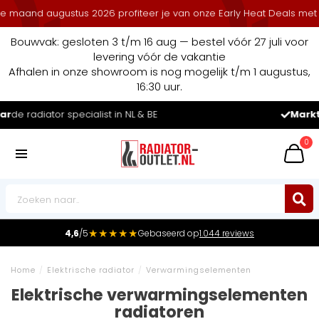
ustus 2026 profiteer je van onze Early Heat Deals met stapelkortin
Bouwvak: gesloten 3 t/m 16 aug — bestel vóór 27 juli voor
levering vóór de vakantie
Afhalen in onze showroom is nog mogelijk t/m 1 augustus,
16:30 uur.
Marktleider
in radiatoren in de Benelux
0
★★★★★
4,6
/5
Gebaseerd op
1.044 reviews
Home
/
Elektrische radiator
/
Verwarmingselementen
Elektrische verwarmingselementen
radiatoren