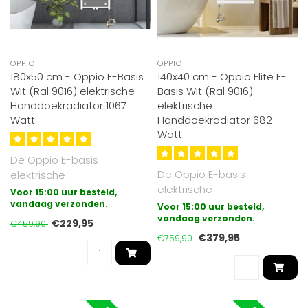
OPPIO
OPPIO
180x50 cm - Oppio E-Basis
140x40 cm - Oppio Elite E-
Wit (Ral 9016) elektrische
Basis Wit (Ral 9016)
Handdoekradiator 1067
elektrische
Watt
Handdoekradiator 682
Watt
De Oppio E-basis
De Oppio E-basis
elektrische
elektrische
badkamerradiator is de
Voor 15:00 uur besteld,
badkamerradiator is de
meest eenvoudige vorm
vandaag verzonden.
Voor 15:00 uur besteld,
meest eenvoudige vorm
vandaag verzonden.
van el..
€229,95
€459,90
van el..
€379,95
€759,90