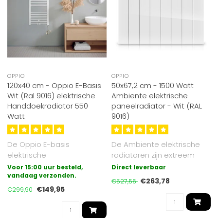
OPPIO
OPPIO
120x40 cm - Oppio E-Basis
50x67,2 cm - 1500 Watt
Wit (Ral 9016) elektrische
Ambiente elektrische
Handdoekradiator 550
paneelradiator - Wit (RAL
Watt
9016)
De Oppio E-basis
De Ambiente elektrische
elektrische
radiatoren zijn extreem
badkamerradiator is de
veilig, stil en eenvoudig te
Voor 15:00 uur besteld,
Direct leverbaar
meest eenvoudige vorm
vandaag verzonden.
ins..
€263,78
€527,56
van el..
€149,95
€299,90