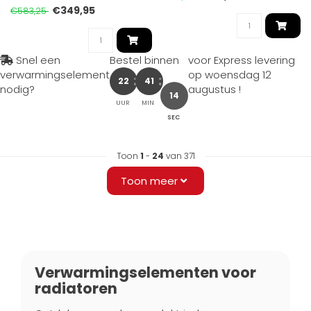
convectiewarmte..
€349,95
€583,25
Snel een
Bestel binnen
voor Express levering
verwarmingselement
op
woensdag 12
22
41
nodig?
augustus
!
12
UUR
MIN
SEC
Toon
1
-
24
van 371
Toon meer
Verwarmingselementen voor
radiatoren