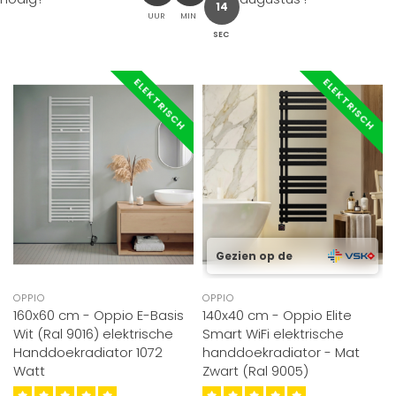
12
UUR
MIN
SEC
ELEKTRISCH
ELEKTRISCH
Gezien op de
OPPIO
OPPIO
160x60 cm - Oppio E-Basis
140x40 cm - Oppio Elite
Wit (Ral 9016) elektrische
Smart WiFi elektrische
Handdoekradiator 1072
handdoekradiator - Mat
Watt
Zwart (Ral 9005)