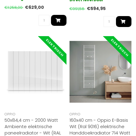
funct..
€629,00
€1.258,00
€594,95
€991,58
ELEKTRISCH
ELEKTRISCH
OPPIO
OPPIO
50x84,4 cm - 2000 Watt
160x40 cm - Oppio E-Basis
Ambiente elektrische
Wit (Ral 9016) elektrische
paneelradiator - Wit (RAL
Handdoekradiator 714 Watt