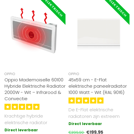
ELEKTRISCH
ELEKTRISCH
OPPIO
OPPIO
Oppio Mademoiselle 60100
45x59 cm - E-Flat
Hybride Elektrische Radiator
elektrische paneelradiator
2000W - Wit – Infrarood &
1000 Watt - Wit (RAL 9016)
Convectie
De E-Flat elektrische
Krachtige hybride
radiatoren zijn extreem
elektrische radiator
veilig, stil en eenvoudig te
Direct leverbaar
(2000W) met infrarood- en
insta..
Direct leverbaar
€199,95
€399,90