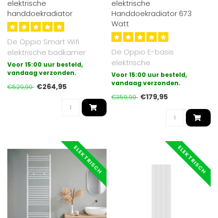
elektrische
elektrische
handdoekradiator
Handdoekradiator 673
Watt
De Oppio Smart Wifi
De Oppio E-basis
elektrische badkamer
elektrische
radiator met draadloze
Voor 15:00 uur besteld,
badkamerradiator is de
bediening (wifi ..
vandaag verzonden.
Voor 15:00 uur besteld,
meest eenvoudige vorm
vandaag verzonden.
€264,95
€529,90
van el..
€179,95
€359,90
ELEKTRISCH
ELEKTRISCH