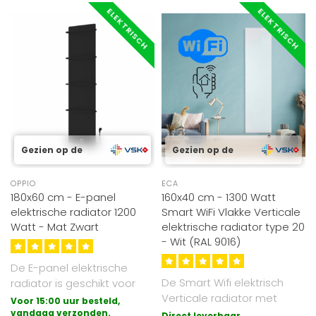
ELEKTRISCH
ELEKTRISCH
Gezien op de
Gezien op de
OPPIO
ECA
180x60 cm - E-panel
160x40 cm - 1300 Watt
elektrische radiator 1200
Smart WiFi Vlakke Verticale
Watt - Mat Zwart
elektrische radiator type 20
- Wit (RAL 9016)
De E-panel elektrische
De Smart Wifi elektrisch
radiator is geschikt voor
Verticale radiator met
vrijwel alle ruimtes, zoals
Voor 15:00 uur besteld,
draadloze bediening (wifi
bad..
vandaag verzonden.
Direct leverbaar