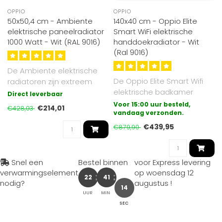
OPPIO
OPPIO
50x50,4 cm - Ambiente
140x40 cm - Oppio Elite
elektrische paneelradiator
Smart WiFi elektrische
1000 Watt - Wit (RAL 9016)
handdoekradiator - Wit
(Ral 9016)
De Ambiente elektrische
De Oppio Elite Smart Wifi
radiatoren zijn extreem
elektrische badkamer
veilig, stil en eenvoudig te
Direct leverbaar
radiator met draadloze
ins..
Voor 15:00 uur besteld,
€214,01
€428,03
bediening ..
vandaag verzonden.
€439,95
€879,90
Snel een
Bestel binnen
voor Express levering
verwarmingselement
op
woensdag 12
22
41
nodig?
augustus
!
12
UUR
MIN
SEC