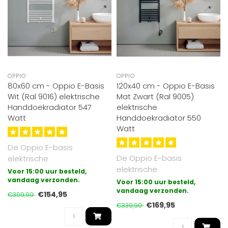
OPPIO
OPPIO
80x60 cm - Oppio E-Basis
120x40 cm - Oppio E-Basis
Wit (Ral 9016) elektrische
Mat Zwart (Ral 9005)
Handdoekradiator 547
elektrische
Watt
Handdoekradiator 550
Watt
De Oppio E-basis
De Oppio E-basis
elektrische
elektrische
badkamerradiator is de
Voor 15:00 uur besteld,
badkamerradiator is de
meest eenvoudige vorm
vandaag verzonden.
Voor 15:00 uur besteld,
meest eenvoudige vorm
vandaag verzonden.
van el..
€154,95
€309,90
van el..
€169,95
€339,90