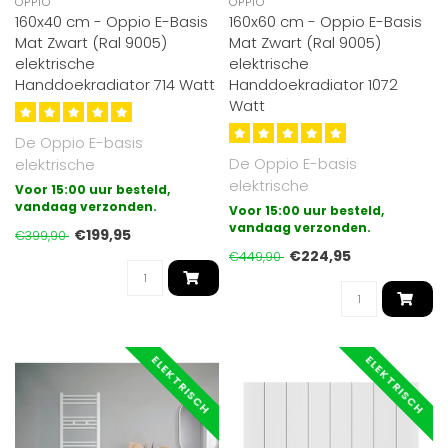
OPPIO
OPPIO
160x40 cm - Oppio E-Basis
160x60 cm - Oppio E-Basis
Mat Zwart (Ral 9005)
Mat Zwart (Ral 9005)
elektrische
elektrische
Handdoekradiator 714 Watt
Handdoekradiator 1072
Watt
De Oppio E-basis
De Oppio E-basis
elektrische
elektrische
badkamerradiator is de
Voor 15:00 uur besteld,
badkamerradiator is de
meest eenvoudige vorm
vandaag verzonden.
Voor 15:00 uur besteld,
meest eenvoudige vorm
vandaag verzonden.
van el..
€199,95
€399,90
van el..
€224,95
€449,90
ELEKTRISCH
ELEKTRISCH