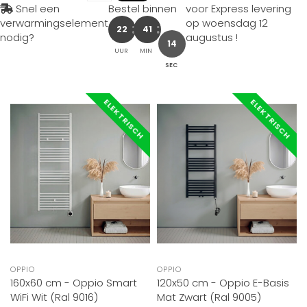
Snel een
Bestel binnen
voor Express levering
verwarmingselement
op
woensdag 12
22
41
nodig?
augustus
!
12
UUR
MIN
SEC
ELEKTRISCH
ELEKTRISCH
OPPIO
OPPIO
160x60 cm - Oppio Smart
120x50 cm - Oppio E-Basis
WiFi Wit (Ral 9016)
Mat Zwart (Ral 9005)