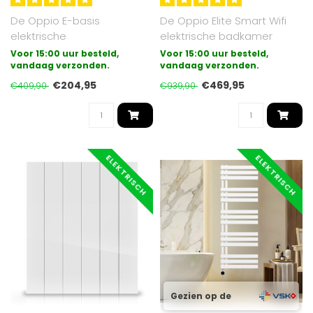
De Oppio E-basis
De Oppio Elite Smart Wifi
elektrische
elektrische badkamer
badkamerradiator is de
radiator met draadloze
Voor 15:00 uur besteld,
Voor 15:00 uur besteld,
meest eenvoudige vorm
vandaag verzonden.
bediening ..
vandaag verzonden.
van el..
€204,95
€469,95
€409,90
€939,90
ELEKTRISCH
ELEKTRISCH
Gezien op de