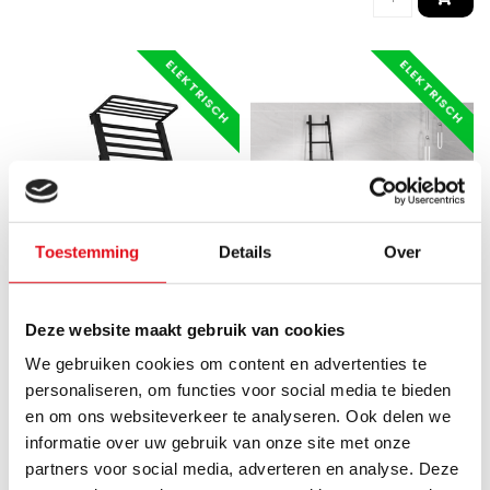
ELEKTRISCH
ELEKTRISCH
Toestemming
Details
Over
Gezien op de
Gezien op de
Deze website maakt gebruik van cookies
OPPIO
OPPIO
E-Rack elektrische
170x53 cm - E-Ladder
We gebruiken cookies om content en advertenties te
handdoekradiator/
elektrische radiator 250
personaliseren, om functies voor social media te bieden
droogrek Zwart (RAL 9005)
Watt - Mat Zwart
en om ons websiteverkeer te analyseren. Ook delen we
- Dry Heating
informatie over uw gebruik van onze site met onze
De E-Ladder elektrische
partners voor social media, adverteren en analyse. Deze
De Oppio E-Rack
radiator is een uitermate