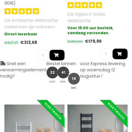
9016)
De Oppio E-basis
De Ambiente elektrische
elektrische
radiatoren zijn extreem
badkamerradiator is de
Voor 15:00 uur besteld,
veilig, stil en eenvoudig te
meest eenvoudige vorm
vandaag verzonden.
Direct leverbaar
ins..
van el..
€179,95
€359,90
€313,58
€627,17
Snel een
Bestel binnen
voor Express levering
verwarmingselement
op
woensdag 12
22
41
nodig?
augustus
!
12
UUR
MIN
SEC
ELEKTRISCH
ELEKTRISCH