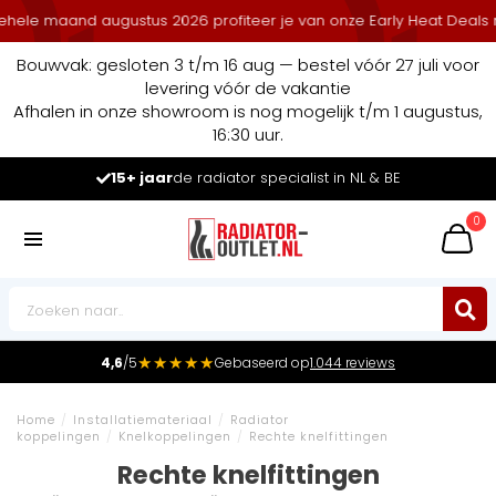
aand augustus 2026 profiteer je van onze Early Heat Deals met stap
Bouwvak: gesloten 3 t/m 16 aug — bestel vóór 27 juli voor
levering vóór de vakantie
Afhalen in onze showroom is nog mogelijk t/m 1 augustus,
16:30 uur.
Marktleider
in radiatoren in de Benelux
0
★★★★★
4,6
/5
Gebaseerd op
1.044 reviews
Home
/
Installatiemateriaal
/
Radiator
koppelingen
/
Knelkoppelingen
/
Rechte knelfittingen
Rechte knelfittingen