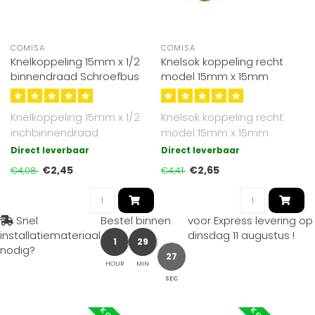
COMISA
COMISA
Knelkoppeling 15mm x 1/2
Knelsok koppeling recht
binnendraad Schroefbus
model 15mm x 15mm
Knelkoppeling 15mm x 1/2
Knelsok koppeling recht
inchbinnendraad
model 15mm x 15mm
Direct leverbaar
Direct leverbaar
€2,45
€2,65
€4,08
€4,41
Snel
Bestel binnen
voor Express levering op
installatiemateriaal
dinsdag 11 augustus
!
1
29
nodig?
26
HOUR
MIN
SEC