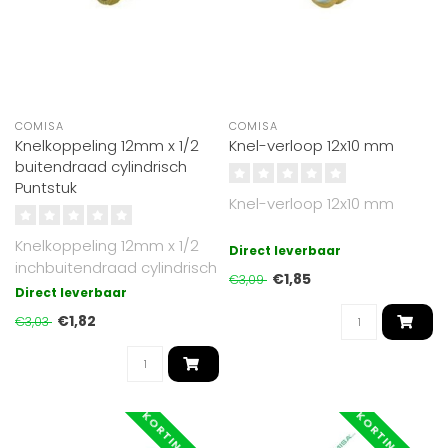
COMISA
COMISA
Knelkoppeling 12mm x 1/2
Knel-verloop 12x10 mm
buitendraad cylindrisch
Puntstuk
Knel-verloop 12x10 mm
Knelkoppeling 12mm x 1/2
Direct leverbaar
inchbuitendraad cylindrisch
€1,85
€3,09
Direct leverbaar
€1,82
€3,03