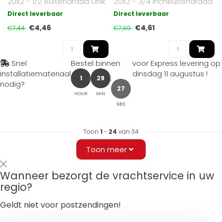
20x2 - 1/2 Buitendraad Unik
20x2 - 3/4 inchBuitendraad
Unik
Direct leverbaar
Direct leverbaar
€4,46
€4,61
€7,44
€7,69
Snel
Bestel binnen
voor Express levering op
installatiemateriaal
dinsdag 11 augustus
!
1
29
nodig?
26
HOUR
MIN
SEC
Toon
1
-
24
van 34
Toon meer
Wanneer bezorgt de vrachtservice in uw
regio?
Geldt niet voor postzendingen!