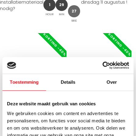
installatiemateriaal
dinsdag 11 augustus
!
1
29
nodig?
26
HOUR
MIN
SEC
KORTING -40%
KORTING -40%
Toestemming
Details
Over
Deze website maakt gebruik van cookies
COMISA
COMISA
We gebruiken cookies om content en advertenties te
Knelkoppeling 22mm x 3/4
Knelkoppeling 22mm x 3/4
personaliseren, om functies voor social media te bieden
buitendraad cylindrisch
binnendraad Schroefbus
en om ons websiteverkeer te analyseren. Ook delen we
Puntstuk
informatie over uw gebruik van onze site met onze