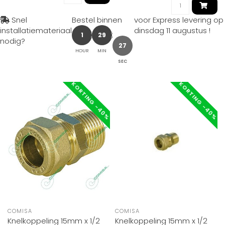
Snel
Bestel binnen
voor Express levering op
installatiemateriaal
dinsdag 11 augustus
!
1
29
nodig?
26
HOUR
MIN
SEC
KORTING -40%
KORTING -40%
COMISA
COMISA
Knelkoppeling 15mm x 1/2
Knelkoppeling 15mm x 1/2