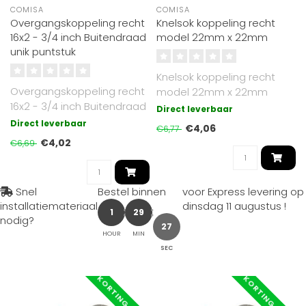
COMISA
COMISA
Overgangskoppeling recht
Knelsok koppeling recht
16x2 - 3/4 inch Buitendraad
model 22mm x 22mm
unik puntstuk
Knelsok koppeling recht
Overgangskoppeling recht
model 22mm x 22mm
16x2 - 3/4 inch Buitendraad
Direct leverbaar
unik puntstuk..
Direct leverbaar
€4,06
€6,77
€4,02
€6,69
Snel
Bestel binnen
voor Express levering op
installatiemateriaal
dinsdag 11 augustus
!
1
29
nodig?
26
HOUR
MIN
SEC
KORTING -40%
KORTING -40%