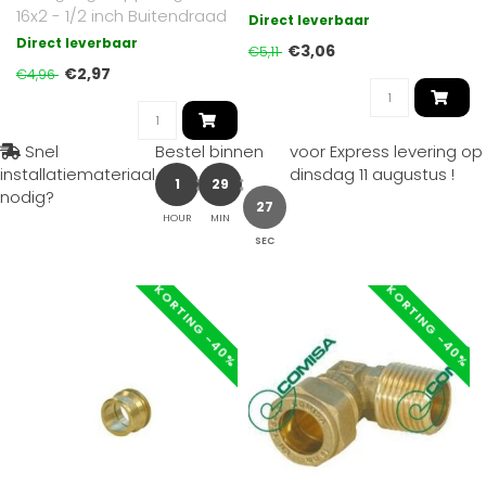
16x2 - 1/2 inch Buitendraad
Direct leverbaar
unik puntstuk..
Direct leverbaar
€3,06
€5,11
€2,97
€4,96
Snel
Bestel binnen
voor Express levering op
installatiemateriaal
dinsdag 11 augustus
!
1
29
nodig?
26
HOUR
MIN
SEC
KORTING -40%
KORTING -40%