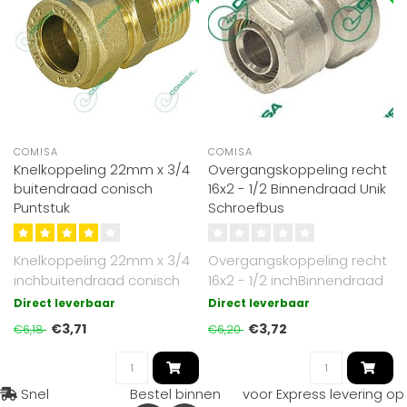
COMISA
COMISA
Knelkoppeling 22mm x 3/4
Overgangskoppeling recht
buitendraad conisch
16x2 - 1/2 Binnendraad Unik
Puntstuk
Schroefbus
Knelkoppeling 22mm x 3/4
Overgangskoppeling recht
inchbuitendraad conisch
16x2 - 1/2 inchBinnendraad
Unik
Direct leverbaar
Direct leverbaar
€3,71
€3,72
€6,18
€6,20
Snel
Bestel binnen
voor Express levering op