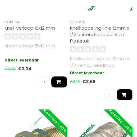
COMISA
COMISA
Knel-verloop 15x12 mm
Knelkoppeling knie 15mm x
1/2 buitendraad conisch
Puntstuk
Knel-verloop 15x12 mm
Knelkoppeling knie 15mm x
Direct leverbaar
1/2 inchbuitendraad
€3,34
€5,56
conisch
Direct leverbaar
€3,69
€6,15
KORTING -40%
KORTING -40%