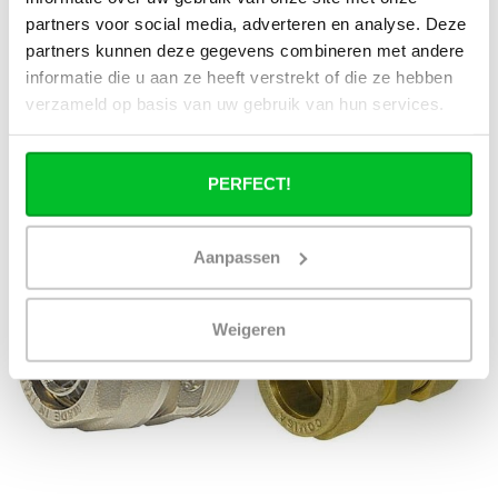
Knelkoppeling 22mm x 3/4
partners voor social media, adverteren en analyse. Deze
Knelkoppeling 22mm x 3/4
inchbinnendraad
partners kunnen deze gegevens combineren met andere
inchbuitendraad cylindrisch
Direct leverbaar
informatie die u aan ze heeft verstrekt of die ze hebben
Direct leverbaar
€3,78
verzameld op basis van uw gebruik van hun services.
€6,30
€3,72
€6,20
PERFECT!
KORTING -40%
KORTING -40%
Aanpassen
Weigeren