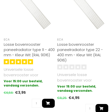
ECA
ECA
Losse bovenrooster
Losse bovenrooster
paneelradiator type 11 - 400
paneelradiator type 22 -
mm - Kleur Wit (RAL 9016)
400 mm - Kleur Wit (RAL
9016)
Universele losse
Universele losse
bovenrooster voor
bovenrooster voor
paneelradiatoren
Voor 15:00 uur besteld,
paneelradiatoren
uitgevoerd in type 11.
vandaag verzonden.
Voor 15:00 uur besteld,
uitgevoerd in type 22.
vandaag verzonden.
Gesch..
€3,95
€6,58
Gesch..
€4,95
€8,25