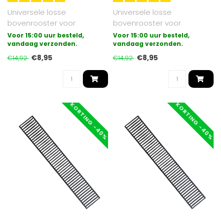
Universele losse
Universele losse
bovenrooster voor
bovenrooster voor
paneelradiatoren
paneelradiatoren
Voor 15:00 uur besteld,
Voor 15:00 uur besteld,
uitgevoerd in type 22.
vandaag verzonden.
uitgevoerd in type 11.
vandaag verzonden.
Gesch..
Gesch..
€8,95
€8,95
€14,92
€14,92
KORTING -40%
KORTING -40%