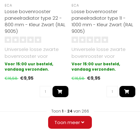
ECA
ECA
Losse bovenrooster
Losse bovenrooster
paneelradiator type 22 -
paneelradiator type 11 -
800 mm - Kleur Zwart (RAL
1000 mm - Kleur Zwart (RAL
9005)
9005)
Universele losse zwarte
Universele losse zwarte
bovenrooster voor
bovenrooster voor
paneelradiatoren
paneelradiatoren
Voor 15:00 uur besteld,
Voor 15:00 uur besteld,
uitgevoerd in type 22..
vandaag verzonden.
uitgevoerd in type 11..
vandaag verzonden.
€9,95
€9,95
€16,58
€16,58
Toon
1
-
24
van 266
Toon meer