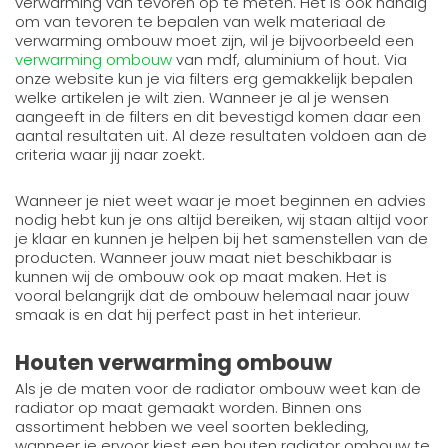
verwarming van tevoren op te meten. Het is ook handig
om van tevoren te bepalen van welk materiaal de
verwarming ombouw moet zijn, wil je bijvoorbeeld een
verwarming ombouw
van mdf, aluminium of hout. Via
onze website kun je via filters erg gemakkelijk bepalen
welke artikelen je wilt zien. Wanneer je al je wensen
aangeeft in de filters en dit bevestigd komen daar een
aantal resultaten uit. Al deze resultaten voldoen aan de
criteria waar jij naar zoekt.
Wanneer je niet weet waar je moet beginnen en advies
nodig hebt kun je ons altijd bereiken, wij staan altijd voor
je klaar en kunnen je helpen bij het samenstellen van de
producten. Wanneer jouw maat niet beschikbaar is
kunnen wij de ombouw ook op maat maken. Het is
vooral belangrijk dat de ombouw helemaal naar jouw
smaak is en dat hij perfect past in het interieur.
Houten verwarming ombouw
Als je de maten voor de radiator ombouw weet kan de
radiator op maat gemaakt worden. Binnen ons
assortiment hebben we veel soorten bekleding,
wanneer je ervoor kiest een houten radiator ombouw te