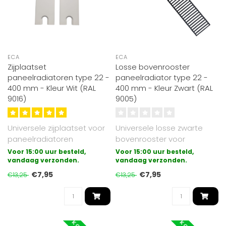
ECA
ECA
Zijplaatset
Losse bovenrooster
paneelradiatoren type 22 -
paneelradiator type 22 -
400 mm - Kleur Wit (RAL
400 mm - Kleur Zwart (RAL
9016)
9005)
Universele zijplaatset voor
Universele losse zwarte
paneelradiatoren
bovenrooster voor
uitgevoerd in type 22.
paneelradiatoren
Voor 15:00 uur besteld,
Voor 15:00 uur besteld,
Geschikt voo..
vandaag verzonden.
uitgevoerd in type 22..
vandaag verzonden.
€7,95
€7,95
€13,25
€13,25