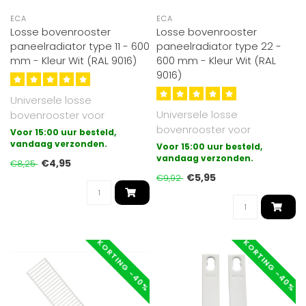
ECA
ECA
Losse bovenrooster
Losse bovenrooster
paneelradiator type 11 - 600
paneelradiator type 22 -
mm - Kleur Wit (RAL 9016)
600 mm - Kleur Wit (RAL
9016)
Universele losse
Universele losse
bovenrooster voor
bovenrooster voor
paneelradiatoren
Voor 15:00 uur besteld,
paneelradiatoren
uitgevoerd in type 11.
vandaag verzonden.
Voor 15:00 uur besteld,
uitgevoerd in type 22.
vandaag verzonden.
Gesch..
€4,95
€8,25
Gesch..
€5,95
€9,92
KORTING -40%
KORTING -40%