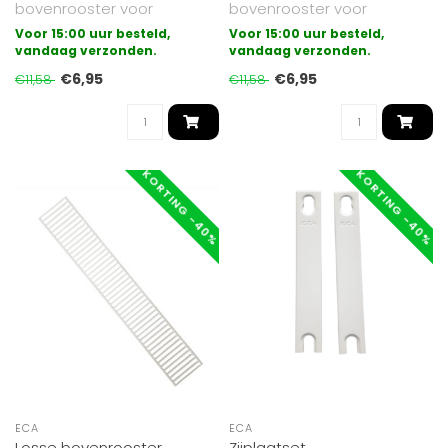
bovenrooster voor
bovenrooster voor
paneelradiatoren
paneelradiatoren
Voor 15:00 uur besteld,
Voor 15:00 uur besteld,
uitgevoerd in type 11..
vandaag verzonden.
uitgevoerd in type 22.
vandaag verzonden.
Gesch..
€6,95
€6,95
€11,58
€11,58
KORTING -40%
KORTING -40%
ECA
ECA
Losse bovenrooster
Zijplaatset