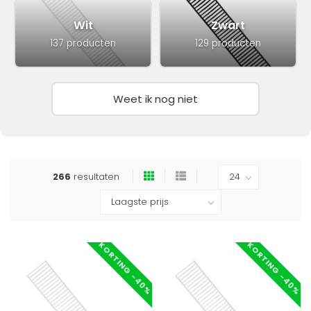
Wit
Zwart
137 producten
129 producten
Weet ik nog niet
266
resultaten
KORTING -40%
KORTING -40%