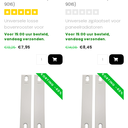
9016)
9016)
Universele losse
Universele zijplaatset voor
bovenrooster voor
paneelradiatoren
paneelradiatoren
uitgevoerd in type 11.
Voor 15:00 uur besteld,
Voor 15:00 uur besteld,
uitgevoerd in type 11.
vandaag verzonden.
Geschikt voo..
vandaag verzonden.
Gesch..
€7,95
€8,45
€13,25
€14,08
KORTING -40%
KORTING -40%