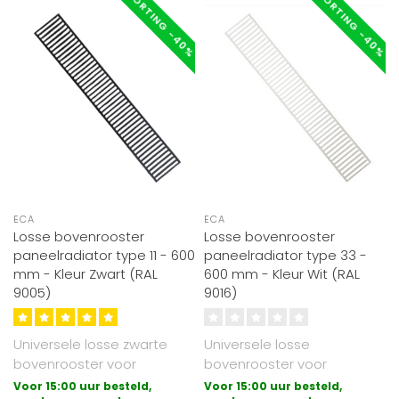
KORTING -40%
KORTING -40%
ECA
ECA
Losse bovenrooster
Losse bovenrooster
paneelradiator type 11 - 600
paneelradiator type 33 -
mm - Kleur Zwart (RAL
600 mm - Kleur Wit (RAL
9005)
9016)
Universele losse zwarte
Universele losse
bovenrooster voor
bovenrooster voor
paneelradiatoren
paneelradiatoren
Voor 15:00 uur besteld,
Voor 15:00 uur besteld,