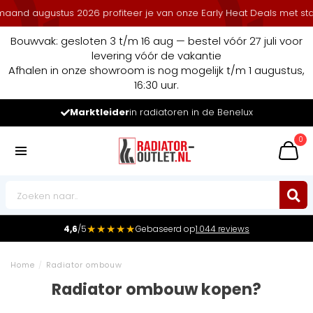
ugustus 2026 profiteer je van onze Early Heat Deals met stapelkort
Bouwvak: gesloten 3 t/m 16 aug — bestel vóór 27 juli voor
levering vóór de vakantie
Afhalen in onze showroom is nog mogelijk t/m 1 augustus,
16:30 uur.
Marktleider
in radiatoren in de Benelux
0
★★★★★
4,6
/5
Gebaseerd op
1.044 reviews
Home
/
Radiator ombouw
Radiator ombouw kopen?