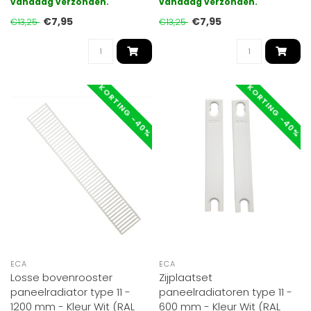
uitgevoerd in type 11..
vandaag verzonden.
uitgevoerd in type 33.
vandaag verzonden.
Gesch..
€7,95
€7,95
€13,25
€13,25
KORTING -40%
KORTING -40%
ECA
ECA
Losse bovenrooster
Zijplaatset
paneelradiator type 11 -
paneelradiatoren type 11 -
1200 mm - Kleur Wit (RAL
600 mm - Kleur Wit (RAL