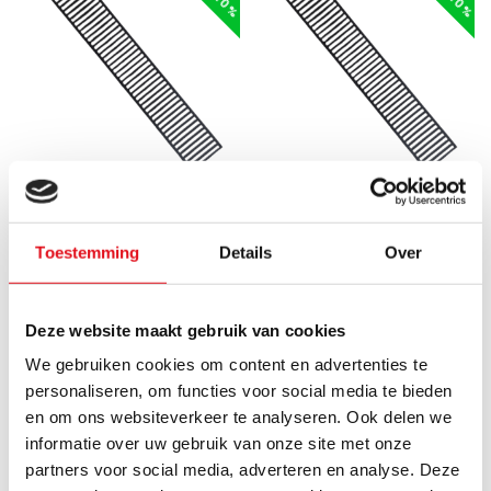
ECA
ECA
Losse bovenrooster
Losse bovenrooster
Toestemming
Details
Over
paneelradiator type 22 -
paneelradiator type 11 -
600 mm - Kleur Zwart (RAL
800 mm - Kleur Zwart (RAL
9005)
9005)
Deze website maakt gebruik van cookies
We gebruiken cookies om content en advertenties te
Universele losse zwarte
Universele losse zwarte
personaliseren, om functies voor social media te bieden
bovenrooster voor
bovenrooster voor
en om ons websiteverkeer te analyseren. Ook delen we
paneelradiatoren
paneelradiatoren
Voor 15:00 uur besteld,
Voor 15:00 uur besteld,
uitgevoerd in type 22..
vandaag verzonden.
uitgevoerd in type 11..
vandaag verzonden.
informatie over uw gebruik van onze site met onze
partners voor social media, adverteren en analyse. Deze
€8,95
€8,95
€14,92
€14,92