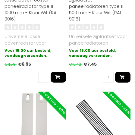
paneelradiator type 11 -
paneelradiatoren type 11 -
1000 mm - Kleur Wit (RAL
500 mm - Kleur Wit (RAL
9016)
9016)
Universele losse
Universele zijplaatset voor
bovenrooster voor
paneelradiatoren
paneelradiatoren
uitgevoerd in type 11.
Voor 15:00 uur besteld,
Voor 15:00 uur besteld,
uitgevoerd in type 11.
vandaag verzonden.
Geschikt voo..
vandaag verzonden.
Gesch..
€6,95
€7,45
€11,58
€12,42
KORTING -40%
KORTING -40%