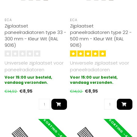
ECA
ECA
Zijplaatset
Zijplaatset
paneelradiatoren type 33 -
paneelradiatoren type 22 -
300 mm - Kleur Wit (RAL
500 mm - Kleur Wit (RAL
9016)
9016)
Universele zijplaatset voor
Universele zijplaatset voor
paneelradiatoren
paneelradiatoren
uitgevoerd in type 33.
uitgevoerd in type 22.
Voor 15:00 uur besteld,
Voor 15:00 uur besteld,
Geschikt voo..
vandaag verzonden.
Geschikt voo..
vandaag verzonden.
€8,95
€8,95
€14,92
€14,92
KORTING -40%
KORTING -40%