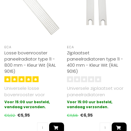
ECA
ECA
Losse bovenrooster
Zijplaatset
paneelradiator type 11 -
paneelradiatoren type 11 -
800 mm - Kleur Wit (RAL
400 mm - Kleur Wit (RAL
9016)
9016)
Universele losse
Universele zijplaatset voor
bovenrooster voor
paneelradiatoren
paneelradiatoren
uitgevoerd in type 11.
Voor 15:00 uur besteld,
Voor 15:00 uur besteld,
uitgevoerd in type 11.
vandaag verzonden.
Geschikt voo..
vandaag verzonden.
Gesch..
€5,95
€6,95
€9,92
€11,58