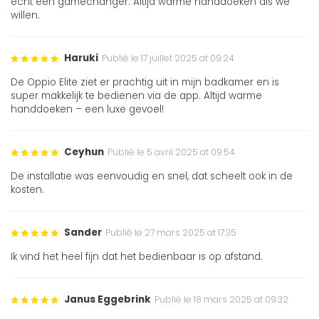
echt een gamechanger. Altijd warme handdoeken als we
willen.
Haruki
Publié le 17 juillet 2025 at 09:24
De Oppio Elite ziet er prachtig uit in mijn badkamer en is
super makkelijk te bedienen via de app. Altijd warme
handdoeken – een luxe gevoel!
Ceyhun
Publié le 5 avril 2025 at 09:54
De installatie was eenvoudig en snel, dat scheelt ook in de
kosten.
Sander
Publié le 27 mars 2025 at 17:35
Ik vind het heel fijn dat het bedienbaar is op afstand.
Janus Eggebrink
Publié le 18 mars 2025 at 09:32