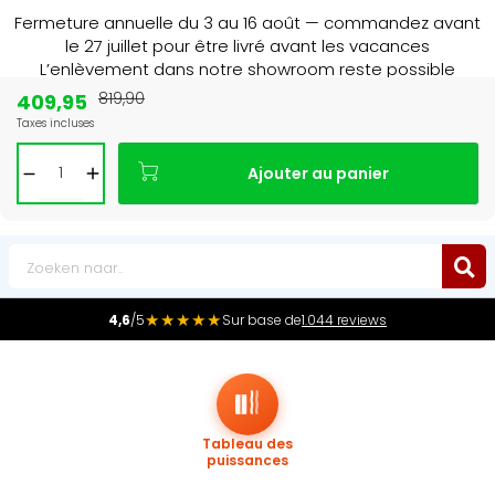
Fermeture annuelle du 3 au 16 août — commandez avant
le 27 juillet pour être livré avant les vacances
L’enlèvement dans notre showroom reste possible
jusqu’au 1er août à 16 h 30.
409,95
819,90
Taxes incluses
Leader du marché
des radiateurs au Benelux
Ajouter au panier
0
★★★★★
4,6
/5
Sur base de
1.044 reviews
Tableau des
puissances