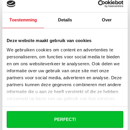
Quel fluide se trouve dans les radiateurs
porte-serviettes électriques ?
Toestemming
Details
Over
Comment calculer la capacité
nécessaire pour ma pièce ?
Deze website maakt gebruik van cookies
We gebruiken cookies om content en advertenties te
Puis-je utiliser le radiateur électrique
personaliseren, om functies voor social media te bieden
plus tard comme radiateur à eau ?
en om ons websiteverkeer te analyseren. Ook delen we
informatie over uw gebruik van onze site met onze
Un radiateur sèche-serviettes électrique
partners voor social media, adverteren en analyse. Deze
consomme-t-il beaucoup d’électricité ?
partners kunnen deze gegevens combineren met andere
informatie die u aan ze heeft verstrekt of die ze hebben
verzameld op basis van uw gebruik van hun services.
Avez-vous une question à propos de se produit.
PERFECT!
Simon est heureux de vous aider et peut répondre à
toutes vos questions.