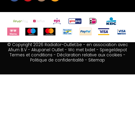
© Copyright 2026 Radiator-Outlet.be - en association avec
Afium B.V
-
Akupanel Outlet
-
Wc met bidet
-
Spiegeldepot
Termes et conditions
-
Déclaration relative aux cookies
-
Politique de confidentialité
-
Sitemap