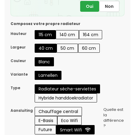
Oui
Non
Composez votre propre radiateur
Hauteur
115 cm
140 cm
164 cm
Largeur
40 cm
50 cm
60 cm
Couleur
Blanc
Variante
Lamellen
Type
Radiateur sèche-serviettes
Hybride handdoekradiator
Quelle est
Aansluiting
Chauffage central
la
E-Basis
Eco Wifi
différence
?
Future
Smart Wifi