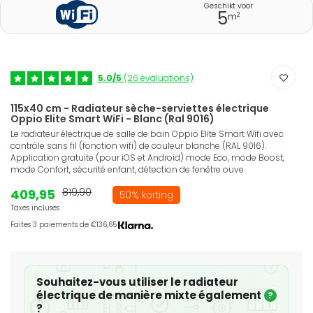
Geschikt voor
5
2
m
5.0/5
(26 évaluations)
115x40 cm - Radiateur sèche-serviettes électrique
Oppio Elite Smart WiFi - Blanc (Ral 9016)
Le radiateur électrique de salle de bain Oppio Elite Smart Wifi avec
contrôle sans fil (fonction wifi) de couleur blanche (RAL 9016).
Application gratuite (pour iOS et Android) mode Eco, mode Boost,
mode Confort, sécurité enfant, détection de fenêtre ouve
409,95
819,90
50% korting
Taxes incluses
Faites 3 paiements de €136,65.
Souhaitez-vous utiliser le radiateur
électrique de manière mixte également
?
?