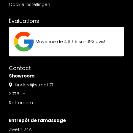
Cookie instellingen
Évaluations
Moyenne de
4.6 / 5
sur
693
avis!
Contact
Showroom
Kinderdijkstraat 71
3076 JH
Rotterdam
Entrepôt de ramassage
Zweth 24A