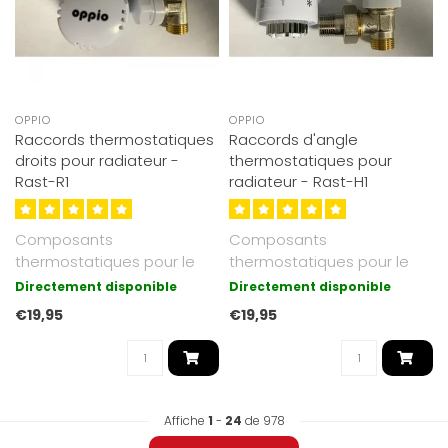
OPPIO
OPPIO
Raccords thermostatiques
Raccords d'angle
droits pour radiateur -
thermostatiques pour
Rast-R1
radiateur - Rast-H1
Composants
Composants
thermostatiques pour le
thermostatiques pour le
raccordement de
raccordement de
Directement disponible
Directement disponible
radiateurs panneaux,
radiateurs panneaux,
€19,95
€19,95
verticau..
verticau..
Affiche
1
-
24
de 978