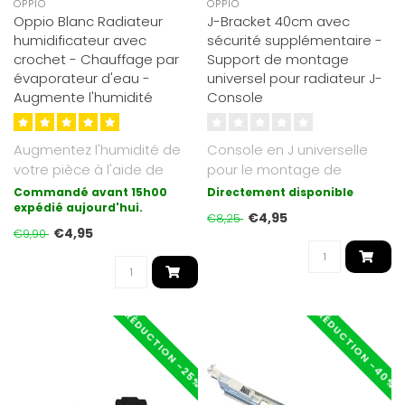
OPPIO
OPPIO
Oppio Blanc Radiateur
J-Bracket 40cm avec
humidificateur avec
sécurité supplémentaire -
crochet - Chauffage par
Support de montage
évaporateur d'eau -
universel pour radiateur J-
Augmente l'humidité
Console
Augmentez l'humidité de
Console en J universelle
votre pièce à l'aide de
pour le montage de
l'humidificateur en
radiateurs sans points de
Commandé avant 15h00
Directement disponible
céramiqu..
expédié aujourd'hui.
montage so..
€4,95
€8,25
€4,95
€9,90
RÉDUCTION -40%
RÉDUCTION -25%