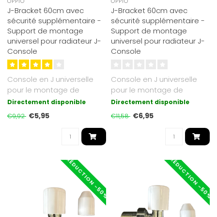
OPPIO
OPPIO
J-Bracket 60cm avec
J-Bracket 60cm avec
sécurité supplémentaire -
sécurité supplémentaire -
Support de montage
Support de montage
universel pour radiateur J-
universel pour radiateur J-
Console
Console
Console en J universelle
Console en J universelle
pour le montage de
pour le montage de
radiateurs sans points de
radiateurs sans points de
Directement disponible
Directement disponible
montage so..
montage so..
€5,95
€6,95
€9,92
€11,58
RÉDUCTION -50%
RÉDUCTION -50%