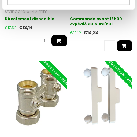
Ciseaux à pinces Oppio
Oppio H-block Crochet 3/4
standard 6-42 mm
Directement disponible
Commandé avant 15h00
expédié aujourd'hui.
€13,14
€17,52
€14,34
€19,12
RÉDUCTION -40%
RÉDUCTION -25%