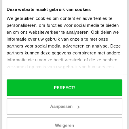
de r..
expédié aujourd'hui.
expédié aujourd'hui.
Deze website maakt gebruik van cookies
€10,95
€11,95
€18,25
We gebruiken cookies om content en advertenties te
personaliseren, om functies voor social media te bieden
en om ons websiteverkeer te analyseren. Ook delen we
RÉDUCTION -25%
RÉDUCTION -25%
informatie over uw gebruik van onze site met onze
partners voor social media, adverteren en analyse. Deze
partners kunnen deze gegevens combineren met andere
informatie die u aan ze heeft verstrekt of die ze hebben
verzameld op basis van uw gebruik van hun services.
PERFECT!
Aanpassen
OPPIO
OPPIO
clips standard 6-42 mm
Bloc en H Crochet 3/4
Weigeren