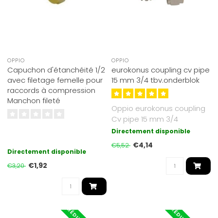
OPPIO
OPPIO
Capuchon d'étanchéité 1/2
eurokonus coupling cv pipe
avec filetage femelle pour
15 mm 3/4 tbv.onderblok
raccords à compression
Manchon fileté
Oppio eurokonus coupling
Cv pipe 15 mm 3/4
tbv.onderblok
Directement disponible
€4,14
€5,52
Directement disponible
€1,92
€3,20