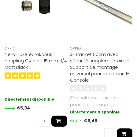
OPPIO
OPPIO
Nero-Luxe eurokonus
J-Bracket 50cm avec
coupling Cv pipe 15 mm 3/4
sécurité supplémentaire -
Matt Black
Support de montage
universel pour radiateur J-
Console
Console en J universelle
Directement disponible
pour le montage de
€5,34
€7,12
radiateurs sans points de
Directement disponible
montage so..
€5,45
€9,08