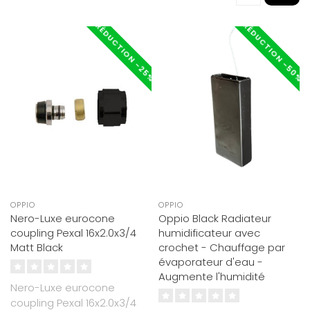
RÉDUCTION -50%
RÉDUCTION -25%
OPPIO
OPPIO
Nero-Luxe eurocone
Oppio Black Radiateur
coupling Pexal 16x2.0x3/4
humidificateur avec
Matt Black
crochet - Chauffage par
évaporateur d'eau -
Augmente l'humidité
Nero-Luxe eurocone
coupling Pexal 16x2.0x3/4