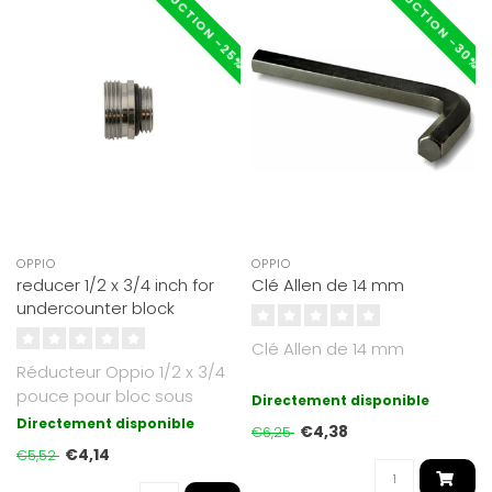
RÉDUCTION -30%
RÉDUCTION -25%
OPPIO
OPPIO
reducer 1/2 x 3/4 inch for
Clé Allen de 14 mm
undercounter block
Clé Allen de 14 mm
Réducteur Oppio 1/2 x 3/4
pouce pour bloc sous
Directement disponible
comptoir
Directement disponible
€4,38
€6,25
€4,14
€5,52