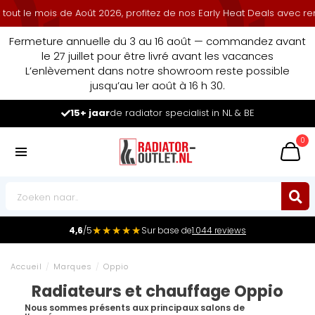
e mois de Août 2026, profitez de nos Early Heat Deals avec remise 
Fermeture annuelle du 3 au 16 août — commandez avant
le 27 juillet pour être livré avant les vacances
L’enlèvement dans notre showroom reste possible
jusqu’au 1er août à 16 h 30.
Leader du marché
des radiateurs au Benelux
0
★★★★★
4,6
/5
Sur base de
1.044 reviews
Accueil
/
Marques
/
Oppio
Radiateurs et chauffage Oppio
Nous sommes présents aux principaux salons de