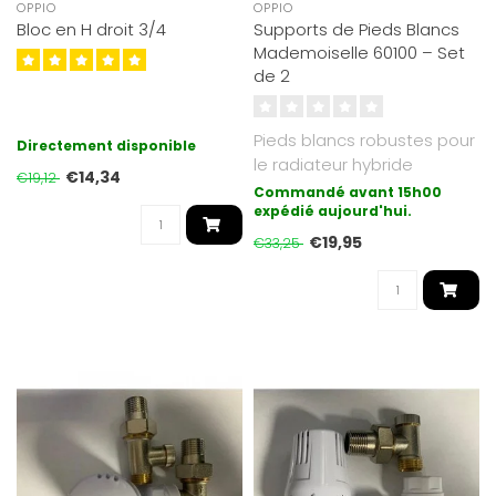
OPPIO
OPPIO
Bloc en H droit 3/4
Supports de Pieds Blancs
Mademoiselle 60100 – Set
de 2
Pieds blancs robustes pour
Directement disponible
le radiateur hybride
€14,34
€19,12
infrarouge Mademoiselle
Commandé avant 15h00
60100. I..
expédié aujourd'hui.
€19,95
€33,25