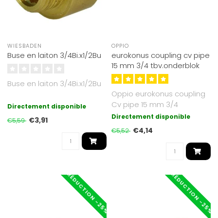
WIESBADEN
OPPIO
Buse en laiton 3/4Bi.x1/2Bu
eurokonus coupling cv pipe
15 mm 3/4 tbv.onderblok
Buse en laiton 3/4Bi.x1/2Bu
Oppio eurokonus coupling
Cv pipe 15 mm 3/4
Directement disponible
tbv.onderblok
Directement disponible
€3,91
€5,59
€4,14
€5,52
RÉDUCTION -25%
RÉDUCTION -25%