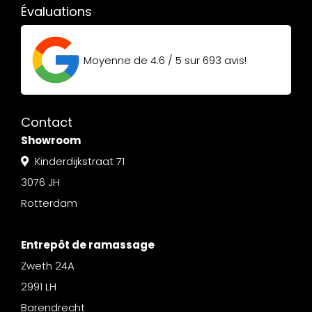
Évaluations
Moyenne de
4.6 / 5
sur
693
avis!
Contact
Showroom
Kinderdijkstraat 71
3076 JH
Rotterdam
Entrepôt de ramassage
Zweth 24A
2991 LH
Barendrecht