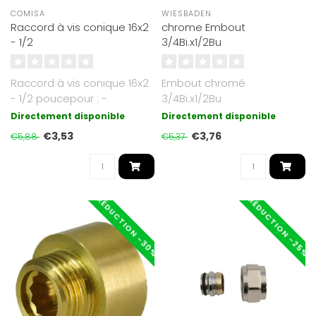
COMISA
WIESBADEN
Raccord à vis conique 16x2
chrome Embout
- 1/2
3/4Bi.x1/2Bu
Raccord à vis conique 16x2
Embout chromé
- 1/2 poucepour : -
3/4Bi.x1/2Bu
Plomberie Chauffage
Directement disponible
Directement disponible
Distributeur..
€3,53
€3,76
€5,88
€5,37
RÉDUCTION -30%
RÉDUCTION -25%