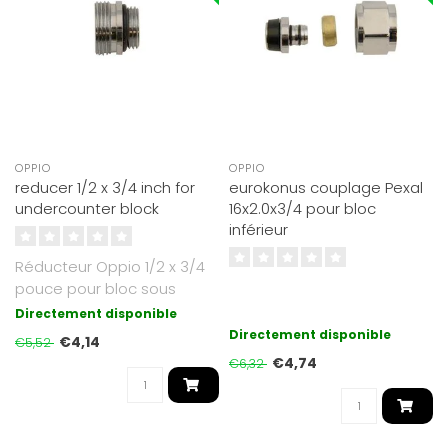
OPPIO
OPPIO
reducer 1/2 x 3/4 inch for
eurokonus couplage Pexal
undercounter block
16x2.0x3/4 pour bloc
inférieur
Réducteur Oppio 1/2 x 3/4
pouce pour bloc sous
comptoir
Directement disponible
Directement disponible
€4,14
€5,52
€4,74
€6,32