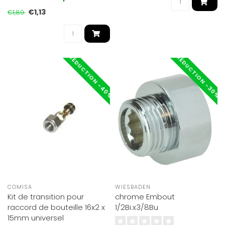
€1,13
€1,89
RÉDUCTION -40%
RÉDUCTION -30%
COMISA
WIESBADEN
Kit de transition pour
chrome Embout
raccord de bouteille 16x2 x
1/2Bi.x3/8Bu
15mm universel