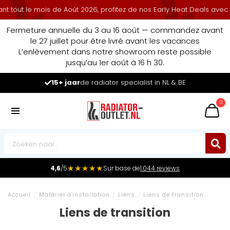
ut le mois de Août 2026, profitez de nos Early Heat Deals avec rem
Fermeture annuelle du 3 au 16 août — commandez avant
le 27 juillet pour être livré avant les vacances
L’enlèvement dans notre showroom reste possible
jusqu’au 1er août à 16 h 30.
de radiator specialist in NL & BE
Leader du
0
★★★★★
4,6
/5
Sur base de
1.044 reviews
Accueil
/
Matériel d'installation
/
Liens
/
Liens de transition
Liens de transition