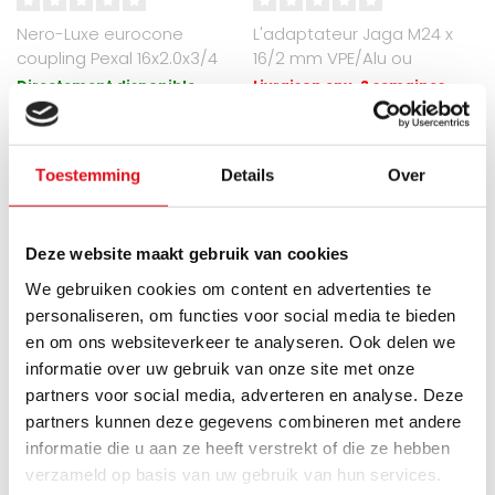
Nero-Luxe eurocone
L'adaptateur Jaga M24 x
coupling Pexal 16x2.0x3/4
16/2 mm VPE/Alu ou
Matt Black
AKB/PEX est idéal pour les
Directement disponible
Livraison env. 3 semaines
systèmes..
€5,94
€6,15
€7,92
€9,75
Toestemming
Details
Over
RÉDUCTION -34%
RÉDUCTION -26%
Deze website maakt gebruik van cookies
We gebruiken cookies om content en advertenties te
personaliseren, om functies voor social media te bieden
en om ons websiteverkeer te analyseren. Ook delen we
informatie over uw gebruik van onze site met onze
partners voor social media, adverteren en analyse. Deze
partners kunnen deze gegevens combineren met andere
informatie die u aan ze heeft verstrekt of die ze hebben
verzameld op basis van uw gebruik van hun services.