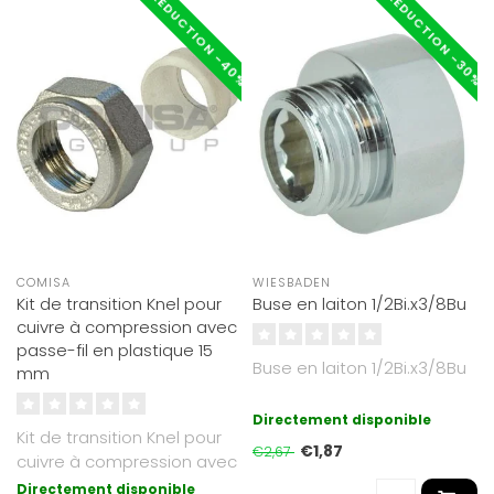
RÉDUCTION -40%
RÉDUCTION -30%
COMISA
WIESBADEN
Kit de transition Knel pour
Buse en laiton 1/2Bi.x3/8Bu
cuivre à compression avec
passe-fil en plastique 15
Buse en laiton 1/2Bi.x3/8Bu
mm
Directement disponible
Kit de transition Knel pour
€1,87
€2,67
cuivre à compression avec
passe-fil en plastique 15..
Directement disponible