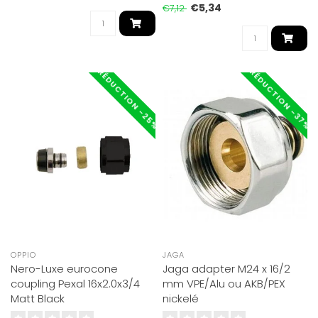
€5,34
€7,12
RÉDUCTION -25%
RÉDUCTION -37%
OPPIO
JAGA
Nero-Luxe eurocone
Jaga adapter M24 x 16/2
coupling Pexal 16x2.0x3/4
mm VPE/Alu ou AKB/PEX
Matt Black
nickelé