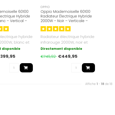
OPPIO
moiselle 60100
Oppio Mademoiselle 60100
lectrique Hybride
Radiateur Électrique Hybride
nc – Vertical –
2000W – Noir – Verticale –
 & Convection
Infrarouge & Convection
lectrique hybride
Radiateur électrique hybride
 2000W, blanc et
infrarouge 2000W, noir et
ec fonction..
vertical, avec fonction ..
 disponible
Directement disponible
399,95
€449,95
€749,92
Affiche
1
-
18
de 18