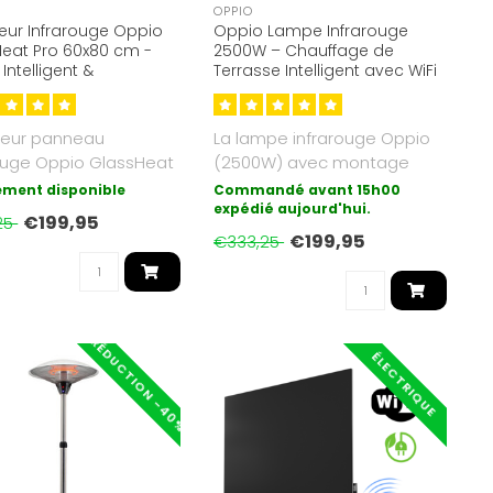
OPPIO
eur Infrarouge Oppio
Oppio Lampe Infrarouge
eat Pro 60x80 cm -
2500W – Chauffage de
 Intelligent &
Terrasse Intelligent avec WiFi
mique
& 9 Niveaux de Chaleur
teur panneau
La lampe infrarouge Oppio
ouge Oppio GlassHeat
(2500W) avec montage
x80cm, blanc. 500W,
mural/plafonnier offre un
ement disponible
Commandé avant 15h00
de ..
chauffa..
expédié aujourd'hui.
€199,95
25
€199,95
€333,25
RÉDUCTION -40%
ÉLECTRIQUE