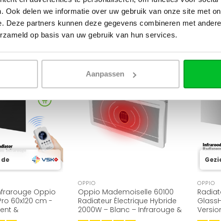
€499,
. Ook delen we informatie over uw gebruik van onze site met on
e. Deze partners kunnen deze gegevens combineren met andere i
erzameld op basis van uw gebruik van hun services.
ÉLECTRIQUE
ÉLECTRIQUE
Aanpassen
 de
Gezi
OPPIO
OPPIO
nfrarouge Oppio
Oppio Mademoiselle 60100
Radiat
ro 60x120 cm -
Radiateur Électrique Hybride
GlassH
igent &
2000W – Blanc – Infrarouge &
Version
e
Convection
Écono