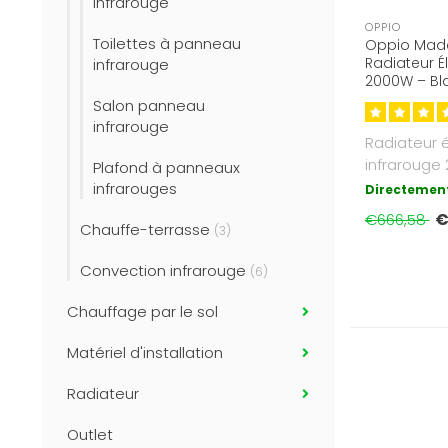
infrarouge
OPPIO
Toilettes à panneau
Oppio Made
Radiateur É
infrarouge
2000W – Bla
Infrarouge
Salon panneau
infrarouge
Radiateur é
infrarouge
Plafond à panneaux
vertical, av
infrarouges
Directement
€
€666,58
Chauffe-terrasse
(3)
Convection infrarouge
(6)
Chauffage par le sol
Matériel d'installation
Radiateur
Outlet