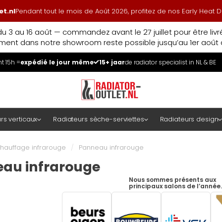
t.nl
Pendant tout le mois de Août 2026, profitez de nos Early Heat
u 3 au 16 août — commandez avant le 27 juillet pour être liv
ment dans notre showroom reste possible jusqu’au 1er août à
 15h =
expédié le jour même
15+ jaar
de radiator specialist in NL & BE
rs verticaux
Radiateurs sèche-serviettes
Radiateurs design
hauffage infrarouge
/
Panneau infrarouge
au infrarouge
Nous sommes présents aux
principaux salons de l’année