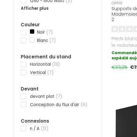
1250 - 1500 Watt
(2)
OPPIO
Afficher plus
Supports de
Mademoisel
2
Couleur
Noir
(7)
Pieds blan
Blanc
(7)
le radiateu
infrarouge
Commandé 
Placement du stand
60100. I..
expédié auj
Horizontal
(13)
€1
€33,25
Vertical
(7)
Devant
devant plat
(7)
Conception du flux d'air
(6)
Connexions
n / A
(13)