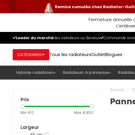
Remise cumulée chez Radiator-Outle
Fermeture annuelle d
L’enlève
Leader du marché
des radiateurs au Benelux
Commandé avant
Tous les radiateurs
Outlet
Blogues
CATÉGORIES
Hybride radiatoren
Radiateurs à panneaux
Radiateu
Accueil
/
C
Panne
Prix
Min: €
0
Max: €
450
Largeur
45 cm
(1)