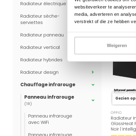
Radiateur électrique
websiteverkeer te analyseren
media, adverteren en analys
Radiateur sèche-
verstrekt of die ze hebben v
serviettes
Radiateur panneau
Weigeren
Radiateur vertical
Radiateur hybrides
Radiateur design
Chauffage infrarouge
Panneau infrarouge
Gezien op
(18)
OPPIO
Panneau infrarouge
Radiateur I
avec WiFi
GlassHeat P
Noir | Intell
Panneau infrarouge
Économiqu