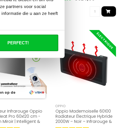
€299,95
92
ze partners voor social
nformatie die u aan ze heeft
ÉLECTRIQUE
ÉLECTRIQUE
PERFECT!
en op de
OPPIO
eur Infrarouge Oppio
Oppio Mademoiselle 60100
eat Pro 60x120 cm -
Radiateur Électrique Hybride
 Miroir | Intelligent &
2000W – Noir – Infrarouge &
mique
Convection