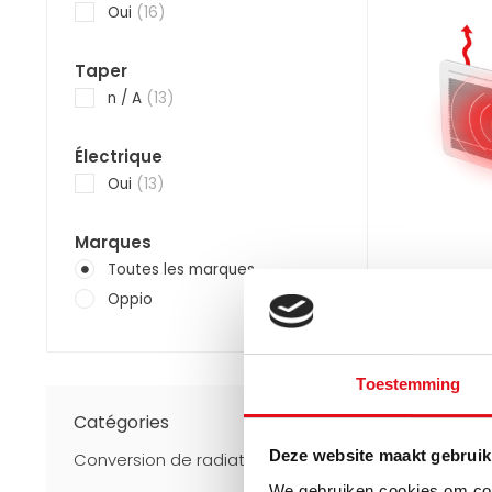
Oui
(16)
Taper
n / A
(13)
Électrique
Oui
(13)
Marques
Toutes les marques
OPPIO
Oppio Made
Oppio
Radiateur É
1500W – Bla
Convection
Toestemming
Radiateur é
Catégories
(1500W) c
infrarouge 
Directement
Deze website maakt gebruik
Conversion de radiateur
Foncti..
€
€499,92
We gebruiken cookies om cont