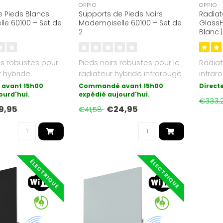
OPPIO
OPPIO
 Pieds Blancs
Supports de Pieds Noirs
Radiat
le 60100 – Set de
Mademoiselle 60100 – Set de
GlassH
2
Blanc |
Écono
cs robustes pour
Pieds noirs robustes pour le
Radia
r hybride
radiateur hybride infrarouge
infrar
 Mademoiselle
Mademoiselle 60100. Id..
Pro 60
avant 15h00
Commandé avant 15h00
Direct
ourd'hui.
expédié aujourd'hui.
plage 
€333,
9,95
€24,95
€41,58
ÉLECTRIQUE
ÉLECTRIQUE