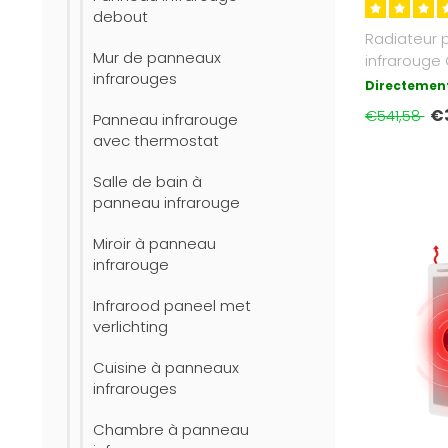
debout
Radiateur
Mur de panneaux
infrarouge
infrarouges
Pro 60x120 
Directement
plage de..
€
€541,58
Panneau infrarouge
avec thermostat
Salle de bain à
panneau infrarouge
Miroir à panneau
infrarouge
Infrarood paneel met
verlichting
Cuisine à panneaux
infrarouges
Chambre à panneau