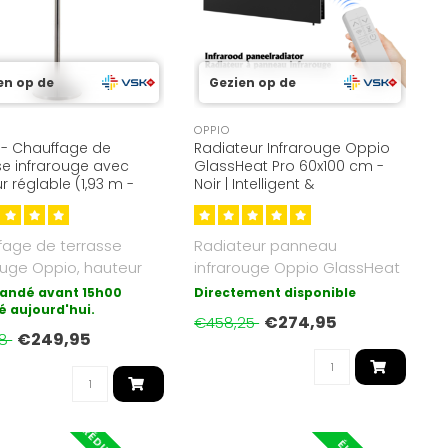
en op de
Gezien op de
OPPIO
- Chauffage de
Radiateur Infrarouge Oppio
se infrarouge avec
GlassHeat Pro 60x100 cm -
r réglable (1,93 m -
Noir | Intelligent &
, fonction WiFi, 2100 W
Économique
fage de terrasse
Radiateur panneau
ouge Oppio, hauteur
infrarouge Oppio GlassHeat
le, puissance de 2100
Pro 60x100 cm, Noir. 600W,
ndé avant 15h00
Directement disponible
é aujourd'hui.
plage de..
€274,95
€458,25
€249,95
58