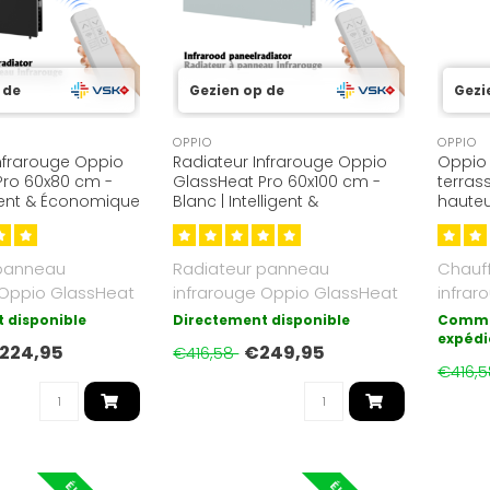
 de
Gezien op de
Gezi
OPPIO
OPPIO
nfrarouge Oppio
Radiateur Infrarouge Oppio
Oppio 
Pro 60x80 cm -
GlassHeat Pro 60x100 cm -
terras
ligent & Économique
Blanc | Intelligent &
hauteu
Économique
2,25 m)
 panneau
Radiateur panneau
Chauf
 Oppio GlassHeat
infrarouge Oppio GlassHeat
infrar
, Noir. 500W,
Pro 60x100 cm, blanc. 600W,
réglab
 disponible
Directement disponible
Comma
plage d..
W e..
expédi
224,95
€249,95
€416,58
€416,