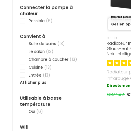
Connecter la pompe à
chaleur
Possible
(6)
Gezien op
Convient à
OPPIO
Radiateur I
Salle de bains
(13)
GlassHeat 
Le salon
(13)
Noir| Intel
Chambre à coucher
(13)
Cuisine
(13)
Radiateur
Entrée
(13)
infrarouge
Afficher plus
Pro 60x80cm
Directement
plage de t..
€
€374,92
Utilisable à basse
température
Oui
(6)
Wifi