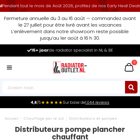
ndant tout le mois de Août 2026, profitez de nos Early Heat Deals 
Fermeture annuelle du 3 au 16 août — commandez avant
le 27 juillet pour être livré avant les vacances
L’enlèvement dans notre showroom reste possible
jusqu’au 1er août à 16 h 30.
15+ jaar
de radiator specialist in NL & BE
0
★★★★★
4,6
/5
Sur base de
1.044 reviews
Accueil
/
Chauffage par le sol
/
Distributeurs et pompes
Distributeurs pompe plancher
chauffant