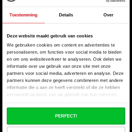
Qui sommes nous ?
Nos magasins
Toestemming
Details
Over
Commande commerciale
Expédition & retours
Deze website maakt gebruik van cookies
Options de paiement
We gebruiken cookies om content en advertenties te
Questions fréquentes
personaliseren, om functies voor social media te bieden
en om ons websiteverkeer te analyseren. Ook delen we
Contact
informatie over uw gebruik van onze site met onze
Nos salons
partners voor social media, adverteren en analyse. Deze
partners kunnen deze gegevens combineren met andere
Remise par quantité chez Radiator-Outlet.nl
informatie die u aan ze heeft verstrekt of die ze hebben
Devenir partenaire de Radiator-Outlet.nl
verzameld op basis van uw gebruik van hun services.
« Maintenant disponible : le magazine que le secteur
attendait. » Chaleur – Édition 2026
PERFECT!
Catégories
Radiateur