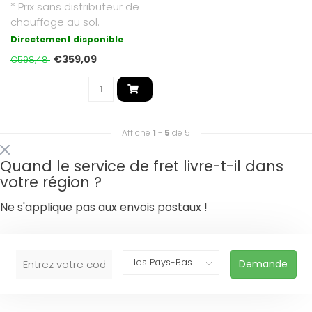
* Prix sans distributeur de
chauffage au sol.
Directement disponible
€359,09
€598,48
Affiche
1
-
5
de 5
Quand le service de fret livre-t-il dans
votre région ?
Ne s'applique pas aux envois postaux !
Demande