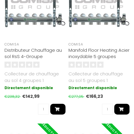
COMISA
COMISA
Distributeur Chauffage au
Manifold Floor Heating Acier
sol RsS 4-Groupe
inoxydable 5 groupes
Collecteur de chauffage
Collecteur de chauffage
au sol 4 groupes 1
au sol 5 groupes 1
pouceFXF CONN. 3/4
pouceFXF CONN. 3/4
Directement disponible
Directement disponible
pouceEU RO-INOX..
pouceEU RO-INOX..
€142,99
€166,23
€238,32
€277,05