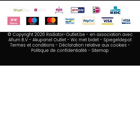
© Copyright 2026 Radiator-Outlet.be - en association avec
Afium B.V
-
Akupanel Outlet
-
Wc met bidet
-
Spiegeldepot
Termes et conditions
-
Déclaration relative aux cookies
-
Politique de confidentialité
-
Sitemap