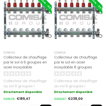
RÉDUCTION -40%
RÉDUCTION -40%
COMISA
COMISA
Collecteur de chauffage
Collecteur de chauffage
par le sol à 6 groupes en
par le sol en acier
acier inoxydable
inoxydable 8 groupes
Collecteur de chauffage
Collecteur de chauffage
au sol 6 groupes 1
au sol 8 groupes 1
pouceFXF CONN. 3/4
pouceFXF CONN. 3/4
Directement disponible
Directement disponible
pouceEU RO-INOX..
pouceEU RO-INOX..
€189,47
€238,00
€315,78
€396,67