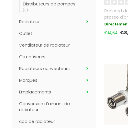
Distributeurs de pompes
(6)
Raccord de 
presse d'a
Radiateur
pouceFilet e
Directement
€8
€14,64
Outlet
Ventilateur de radiateur
Climatiseurs
Radiateurs convecteurs
Marques
Emplacements
Conversion d'aimant de
radiateur
coq de radiateur