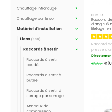
Chauffage infrarouge
COMISA
Chauffage par le sol
Raccord de 
d'angle 16 m
Matériel d'installation
filetage fe
fileté
Liens
(500)
Raccord de 
Raccords à sertir
presse d'an
1/2 pouce F
Directement
Raccords à sertir
Appr..
€3,
€5,65
coudés
Raccords à sertir à
butée
Raccords à sertir à
serrage par serrage
Anneaux de
compression