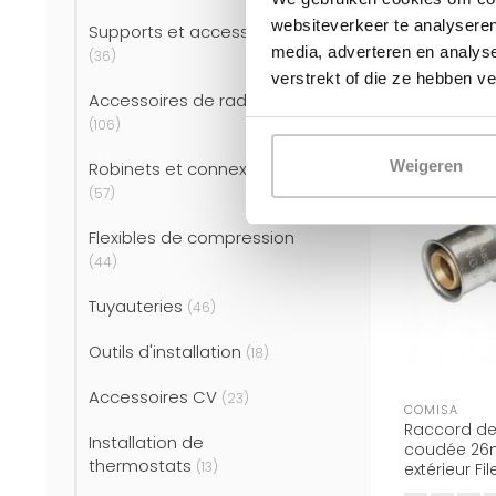
€6
€10,88
websiteverkeer te analyseren
Supports et accessoires
media, adverteren en analys
(36)
verstrekt of die ze hebben v
Accessoires de radiateur
(106)
Weigeren
Robinets et connexions
(57)
Flexibles de compression
(44)
Tuyauteries
(46)
Outils d'installation
(18)
Accessoires CV
(23)
COMISA
Raccord de 
Installation de
coudée 26mm
thermostats
(13)
extérieur Fi