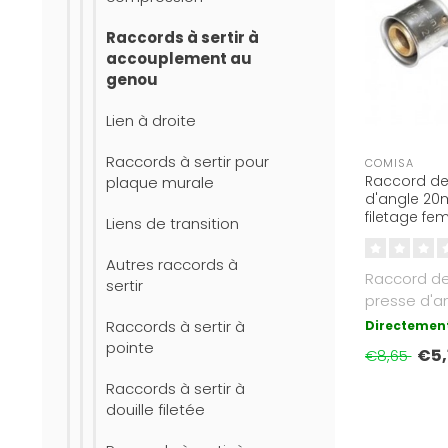
Raccords à sertir à
accouplement au
genou
Lien à droite
Raccords à sertir pour
COMISA
Raccord de 
plaque murale
d'angle 20m
filetage fe
Liens de transition
fileté
Autres raccords à
Raccord de 
sertir
presse d'a
1/2 pouce F
Raccords à sertir à
Directement
Appro..
pointe
€5,
€8,65
Raccords à sertir à
douille filetée