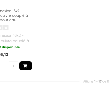
exion 16x2 -
cuivre couplé à
 pour eau
de et
/retour c.v. /
nexion 16x2 -
cuivre couplé à
 pour eau
 disponible
6,13
Affiche
1
-
17
de 17