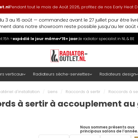
t.nl
Pendant tout le mois de Août 2026, profitez de nos Early Heat
u 3 au 16 août — commandez avant le 27 juillet pour être liv
ment dans notre showroom reste possible jusqu’au 1er août à
 15h =
expédié le jour même
15+ jaar
de radiator specialist in NL & BE
rs verticaux
Radiateurs sèche-serviettes
Radiateurs design
atériel d'installation
/
Liens
/
Raccords à sertir
/
Raccords à se
rds à sertir à accouplement au
Nous sommes présents aux
principaux salons de l’année