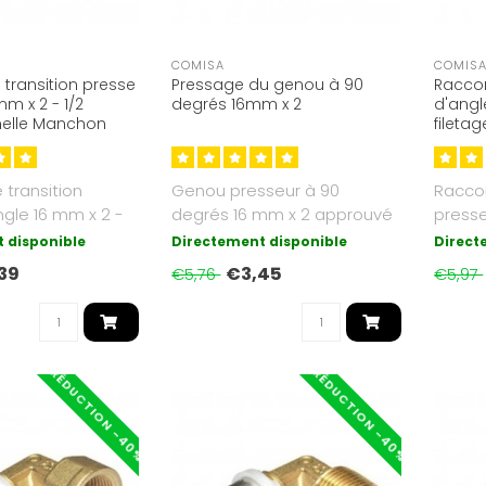
COMISA
COMIS
transition presse
Pressage du genou à 90
Raccor
m x 2 - 1/2
degrés 16mm x 2
d'angl
melle Manchon
fileta
transition
Genou presseur à 90
Raccor
gle 16 mm x 2 -
degrés 16 mm x 2 approuvé
presse
iletage femelle
par KIWA
1/2 po
 disponible
Directement disponible
Direct
appro.
39
€3,45
€5,76
€5,97
RÉDUCTION -40%
RÉDUCTION -40%