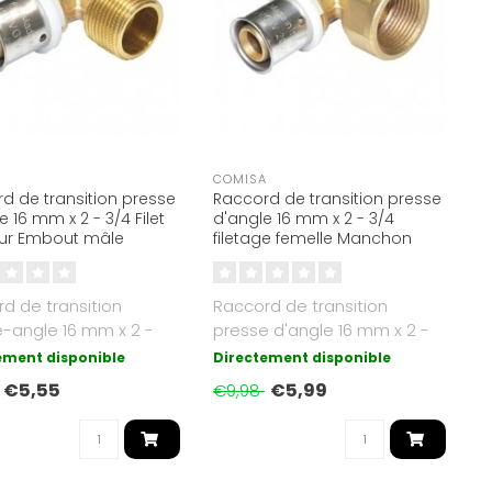
A
COMISA
d de transition presse
Raccord de transition presse
 16 mm x 2 - 3/4 Filet
d'angle 16 mm x 2 - 3/4
eur Embout mâle
filetage femelle Manchon
fileté
d de transition
Raccord de transition
-angle 16 mm x 2 -
presse d'angle 16 mm x 2 -
uce Filetage
3/4 pouce Filetage femelle..
ement disponible
Directement disponible
ur..
€5,55
€5,99
€9,98