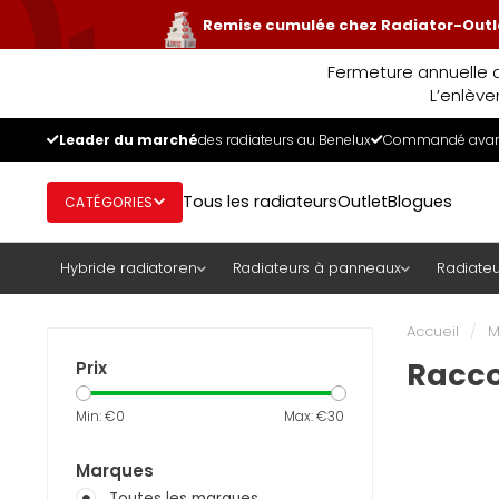
Remise cumulée chez Radiator-Outle
Fermeture annuelle d
L’enlève
Leader du marché
des radiateurs au Benelux
Commandé avant
Tous les radiateurs
Outlet
Blogues
CATÉGORIES
Hybride radiatoren
Radiateurs à panneaux
Radiateu
Accueil
/
M
Racco
Prix
Min: €
0
Max: €
30
Marques
Toutes les marques