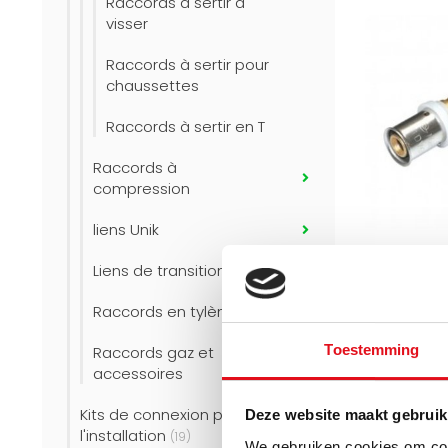
Raccords à sertir à
visser
Raccords à sertir pour
chaussettes
Raccords à sertir en T
Raccords à
compression
liens Unik
COMISA
Liens de transition
Raccord à 
presse 16x
Raccords en tylène
cuivre
Toestemming
Raccords gaz et
accessoires
Raccord à 
presse 16x
Kits de connexion pour
Deze website maakt gebruik
cuivre
Directement
l'installation
(19)
We gebruiken cookies om cont