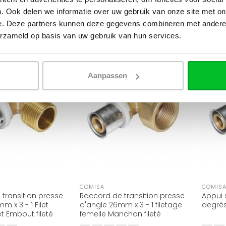
Appro.
,53
€6,65
€11,09
€13,6
. Ook delen we informatie over uw gebruik van onze site met on
e. Deze partners kunnen deze gegevens combineren met andere i
erzameld op basis van uw gebruik van hun services.
RÉDUCTION -40%
RÉDUCTION -40%
Aanpassen
COMISA
COMIS
transition presse
Raccord de transition presse
Appui 
 x 3 - 1 Filet
d'angle 26mm x 3 - 1 filetage
degré
let Embout fileté
femelle Manchon fileté