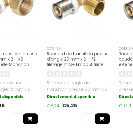
COMISA
COMIS
transition presse
Raccord de transition presse
Raccor
m x 2 - 1/2
d'angle 20 mm x 2 - 1/2
coudée
melle Manchon
filetage mâle Embout fileté
extéri
transition
Raccord d'angle de
Raccor
ngle 20mm x 2 -
transition presse 20 mm x 2
presse
iletage femelle
- 1/2 pouce Filetage
3/4 po
 disponible
Directement disponible
Direct
extérieur..
extérie
19
€5,25
€8,74
€9,26