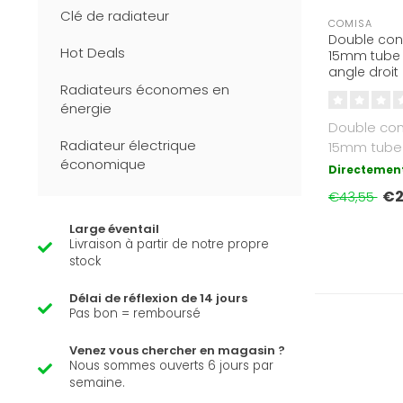
Clé de radiateur
COMISA
Double conn
Hot Deals
15mm tube 
angle droit
chaude/froi
Radiateurs économes en
alimentation
énergie
radiateur
Double con
Radiateur électrique
15mm tube 
économique
angle droit
Directement
chaude/..
€2
€43,55
Large éventail
Livraison à partir de notre propre
stock
Délai de réflexion de 14 jours
Pas bon = remboursé
Venez vous chercher en magasin ?
Nous sommes ouverts 6 jours par
semaine.