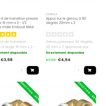
A
COMISA
d de transition presse
Appui sur le genou à 90
e 16 mm x 2 - 1/2
degrés 20mm x 2
ge mâle Embout fileté
d de transition
Genou presseur 90 degrés
 d'angle 16 mm x 2 -
20 mm x 2 approuvé par
uceFilet extérieur
KIWA
ement disponible
Directement disponible
.
€3,58
€4,54
€7,56
RÉDUCTION -40%
RÉDUCTION -40%