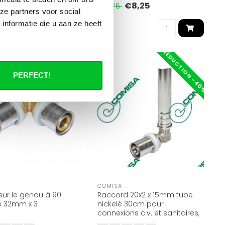
.
approuv..
€8,20
€8,25
7
€13,76
ze partners voor social
nformatie die u aan ze heeft
RÉDUCTION -40%
RÉDUCTION -40%
PERFECT!
A
COMISA
sur le genou à 90
Raccord 20x2 x 15mm tube
s 32mm x 3
nickelé 30cm pour
connexions c.v. et sanitaires,
peut être raccourci