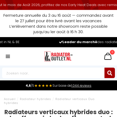
de Août 2026, profitez de nos Early Heat Deals avec remise cumulée
Fermeture annuelle du 3 au 16 août — commandez avant
le 27 juillet pour être livré avant les vacances
L’enlèvement dans notre showroom reste possible
jusqu’au 1er août à 16 h 30.
Leader du marché
des radiateurs au Benelux
0
★★★★★
4,6
/5
Sur base de
1.044 reviews
Accueil
/
Radiateur hybrides
/
Radiateur verticaux Duo
hybrides
Radiateurs verticaux hybrides duo :