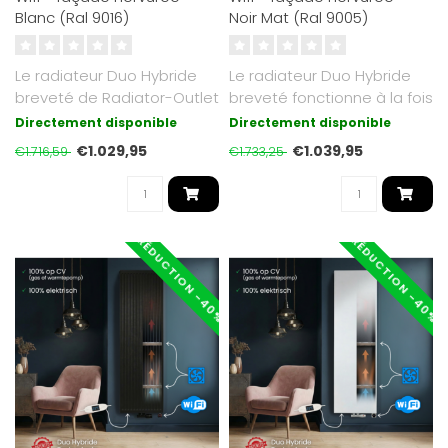
Blanc (Ral 9016)
Noir Mat (Ral 9005)
Le radiateur Duo Hybride
Le radiateur Duo Hybride
breveté de Radiator-Outlet
breveté fonctionne à la fois
fonctionne à la fois sur l..
sur chauffage central (g..
Directement disponible
Directement disponible
€1.029,95
€1.039,95
€1.716,59
€1.733,25
RÉDUCTION -40%
RÉDUCTION -40%