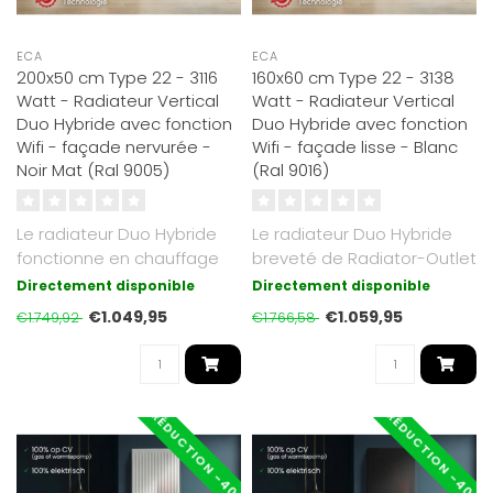
ECA
ECA
200x50 cm Type 22 - 3116
160x60 cm Type 22 - 3138
Watt - Radiateur Vertical
Watt - Radiateur Vertical
Duo Hybride avec fonction
Duo Hybride avec fonction
Wifi - façade nervurée -
Wifi - façade lisse - Blanc
Noir Mat (Ral 9005)
(Ral 9016)
Le radiateur Duo Hybride
Le radiateur Duo Hybride
fonctionne en chauffage
breveté de Radiator-Outlet
central ou électrique. Avec
fonctionne à la fois sur c..
Directement disponible
Directement disponible
bo..
€1.049,95
€1.059,95
€1.749,92
€1.766,58
RÉDUCTION -40%
RÉDUCTION -40%