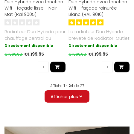
Duo Hybride avec fonction
Duo Hybride avec fonction
Wifi - façade lisse - Noir
Wifi – façade rainurée –
Mat (Ral 9005)
Blanc (RAL 9016)
Radiateur Duo Hybride pour
Le radiateur Duo Hybride
chauffage central ou
breveté de Radiator-Outlet
électrique. Noir Mat RAL
fonctionne aussi bien sur c..
Directement disponible
Directement disponible
9005 a..
€1.199,95
€1.199,95
€1.999,92
€1.999,92
Affiche
1
-
24
de 27
Afficher plus