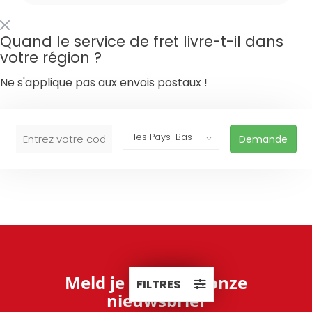
Quand le service de fret livre-t-il dans
votre région ?
Ne s'applique pas aux envois postaux !
Demande
Meld je aan voor onze
FILTRES
nieuwsbrief