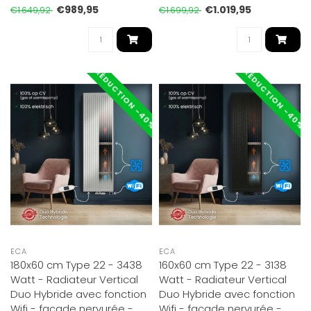
bo..
€989,95
€1.019,95
€1.649,92
€1.699,92
RÉDUCTION -40%
RÉDUCTION -40%
ECA
ECA
180x60 cm Type 22 - 3438
160x60 cm Type 22 - 3138
Watt - Radiateur Vertical
Watt - Radiateur Vertical
Duo Hybride avec fonction
Duo Hybride avec fonction
Wifi - façade nervurée -
Wifi - façade nervurée -