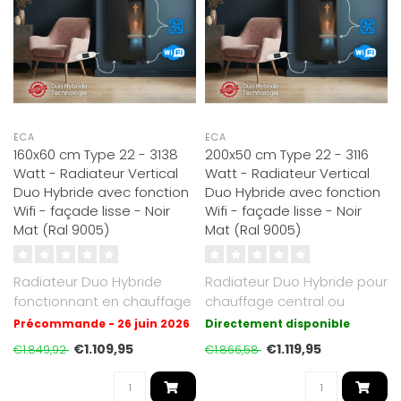
ECA
ECA
160x60 cm Type 22 - 3138
200x50 cm Type 22 - 3116
Watt - Radiateur Vertical
Watt - Radiateur Vertical
Duo Hybride avec fonction
Duo Hybride avec fonction
Wifi - façade lisse - Noir
Wifi - façade lisse - Noir
Mat (Ral 9005)
Mat (Ral 9005)
Radiateur Duo Hybride
Radiateur Duo Hybride pour
fonctionnant en chauffage
chauffage central ou
central ou électrique. Avec
électrique. Noir Mat RAL
Précommande - 26 juin 2026
Directement disponible
boo..
9005 a..
€1.109,95
€1.119,95
€1.849,92
€1.866,58