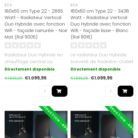
ECA
ECA
180x50 cm Type 22 - 2865
180x60 cm Type 22 - 3438
Watt - Radiateur Vertical
Watt - Radiateur Vertical
Duo Hybride avec fonction
Duo Hybride avec fonction
Wifi - façade rainurée - Noir
Wifi - façade lisse - Blanc
Mat (Ral 9005)
(Ral 9016)
Radiateur Duo Hybride en
Le radiateur Duo Hybride
chauffage central ou
breveté de Radiator-Outlet
électrique. Noir Mat RAL
fonctionne à la fois sur c..
Directement disponible
Directement disponible
9005 ave..
€1.099,95
€1.099,95
€1.833,25
€1.833,25
RÉDUCTION -40%
RÉDUCTION -40%