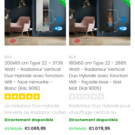
ECA
ECA
200x60 cm Type 22 – 3739
180x50 cm Type 22 - 2865
Watt – Radiateur Vertical
Watt - Radiateur Vertical
Duo Hybride avec fonction
Duo Hybride avec fonction
Wifi – face nervurée –
Wifi - façade lisse - Noir
Blanc (RAL 9016)
Mat (Ral 9005)
Le radiateur Duo Hybride
Radiateur Duo Hybride pour
breveté de Radiator-Outlet
chauffage central ou
fonctionne aussi bien sur u..
électrique. Noir Mat RAL
Directement disponible
Directement disponible
9005 a..
€1.069,95
€1.079,95
€1.782,25
€1.799,92