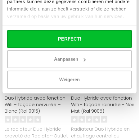
RÉDUCTION -40%
RÉDUCTION -40%
partners kunnen deze gegevens combineren met andere
informatie die u aan ze heeft verstrekt of die ze hebben
verzameld op basis van uw gebruik van hun services.
PERFECT!
Aanpassen
ECA
ECA
Weigeren
200x70 cm Type 22 – 4544
180x60 cm Type 22 - 3438
Watt – Radiateur Vertical
Watt - Radiateur Vertical
Duo Hybride avec fonction
Duo Hybride avec fonction
Wifi – façade nervurée –
Wifi - façade rainurée - Noir
Blanc (Ral 9016)
Mat (Ral 9005)
Le radiateur Duo Hybride
Radiateur Duo Hybride en
breveté de Radiator-Outlet
chauffage central ou