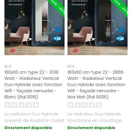
RÉDUCTION -40%
RÉDUCTION -40%
ECA
ECA
160x60 cm Type 22 - 3138
180x50 cm Type 22 - 2865
Watt - Radiateur Vertical
Watt - Radiateur Vertical
Duo Hybride avec fonction
Duo Hybride avec fonction
Wifi - façade nervurée -
Wifi - façade nervurée -
Blanc (Ral 9016)
Noir Mat (Ral 9005)
Le radiateur Duo Hybride
Le radiateur Duo Hybride
breveté de Radiator-Outlet
fonctionne en chauffage
fonctionne à la fois sur l..
central ou électrique. Avec
Directement disponible
Directement disponible