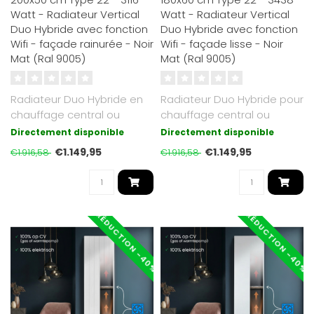
Watt - Radiateur Vertical
Watt - Radiateur Vertical
Duo Hybride avec fonction
Duo Hybride avec fonction
Wifi - façade rainurée - Noir
Wifi - façade lisse - Noir
Mat (Ral 9005)
Mat (Ral 9005)
Radiateur Duo Hybride en
Radiateur Duo Hybride pour
chauffage central ou
chauffage central ou
électrique. Noir Mat RAL
électrique. Noir Mat RAL
Directement disponible
Directement disponible
9005 ave..
9005 a..
€1.149,95
€1.149,95
€1.916,58
€1.916,58
RÉDUCTION -40%
RÉDUCTION -40%