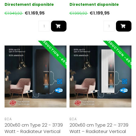
fonctionne à la fois sur c..
électrique. Noir Mat RAL
Directement disponible
Directement disponible
9005 ave..
€1.169,95
€1.199,95
€1.949,92
€1.999,92
RÉDUCTION -40%
RÉDUCTION -40%
ECA
ECA
200x60 cm Type 22 - 3739
200x60 cm Type 22 – 3739
Watt - Radiateur Vertical
Watt – Radiateur Vertical