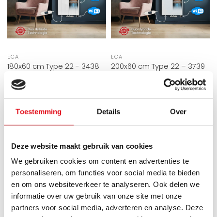
ECA
ECA
180x60 cm Type 22 - 3438
200x60 cm Type 22 – 3739
Watt - Radiateur Vertical
Watt – Radiateur Vertical
Duo Hybride avec fonction
Duo Hybride avec fonction
Wifi - façade rainurée -
Wifi – face lisse – Blanc
Blanc (Ral 9016)
(RAL 9016)
Toestemming
Details
Over
Le radiateur Duo Hybride
Le radiateur Duo Hybride
breveté de Radiator-Outlet
breveté de Radiator-Outlet
Deze website maakt gebruik van cookies
fonctionne à la fois sur c..
fonctionne aussi bien sur c..
Directement disponible
Directement disponible
We gebruiken cookies om content en advertenties te
€1.149,95
€1.149,95
€1.916,58
€1.916,58
personaliseren, om functies voor social media te bieden
en om ons websiteverkeer te analyseren. Ook delen we
informatie over uw gebruik van onze site met onze
partners voor social media, adverteren en analyse. Deze