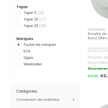
Taper
Taper 11
(29)
Taper 22
(27)
Taper 33
(28)
WIESBADEN
Rosette de 
Rond 12Mm
Marques
Toutes les marques
ECA
Rosette de
Oppio
Rond 12Mm
Wiesbaden
Directement
€2,
€3,35
Catégories
Conversion de radiateur