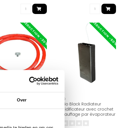
RÉDUCTION -30%
RÉDUCTION -50%
DEN
OPPIO
Over
yau de remplissage
Oppio Black Radiateur
+ 3/4 émerillons droit
humidificateur avec crochet
et 150cm
- Chauffage par évaporateur
d'eau - Augmente l'humidité
 media te bieden en om ons