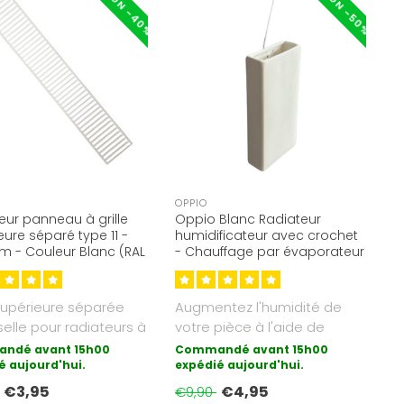
OPPIO
eur panneau à grille
Oppio Blanc Radiateur
eure séparé type 11 -
humidificateur avec crochet
 - Couleur Blanc (RAL
- Chauffage par évaporateur
d'eau - Augmente l'humidité
 supérieure séparée
Augmentez l'humidité de
selle pour radiateurs à
votre pièce à l'aide de
ux de type 11...
l'humidificateur en
ndé avant 15h00
Commandé avant 15h00
é aujourd'hui.
céramiqu..
expédié aujourd'hui.
€3,95
€4,95
€9,90