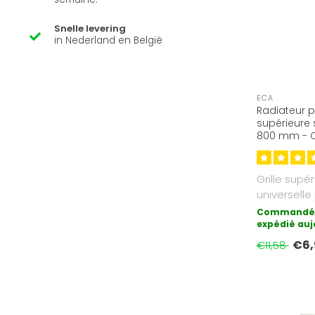
Snelle levering
in Nederland en België
ECA
Radiateur p
supérieure 
800 mm - C
9016)
Grille supé
universelle
panneaux de
Commandé 
expédié auj
€6,
€11,58