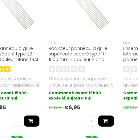
ECA
ECA
anneau à grille
Radiateur panneau à grille
Ensem
séparé type 22 -
supérieure séparé type 11 -
latéra
ouleur Blanc (RAL
1000 mm - Couleur Blanc
pannea
(RAL 9016)
Couleu
rieure séparée
Grille supérieure séparée
Jeu d
 pour radiateurs à
universelle pour radiateurs à
univer
 type 22...
panneaux de type 11...
pannea
avant 15h00
Commandé avant 15h00
Comma
ourd'hui.
expédié aujourd'hui.
expédi
95
€6,95
€11,58
€12,4