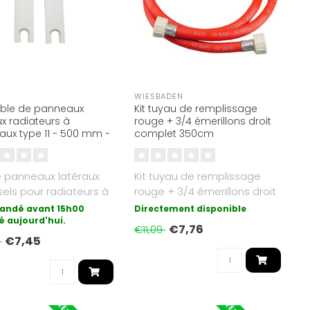
WIESBADEN
ble de panneaux
Kit tuyau de remplissage
ux radiateurs à
rouge + 3/4 émerillons droit
ux type 11 - 500 mm -
complet 350cm
r Blanc (RAL 9016)
e panneaux latéraux
Kit tuyau de remplissage
sels pour radiateurs à
rouge + 3/4 émerillons droit
ux de type 11. Con..
complet 350cm..
ndé avant 15h00
Directement disponible
é aujourd'hui.
€7,76
€11,09
€7,45
2