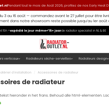
t.nl
Pendant tout le mois de Août 2026, profitez de nos Early Heat
u 3 au 16 août — commandez avant le 27 juillet pour être liv
ment dans notre showroom reste possible jusqu’au 1er août à
 15h =
expédié le jour même
15+ jaar
de radiator specialist in NL & BE
rs verticaux
Radiateurs sèche-serviettes
Radiateurs design
atériel d'installation
/
Accessoires de radiateur
soires de radiateur
tekst hieronder in het frans. Behoud alle html-elementen. La
s