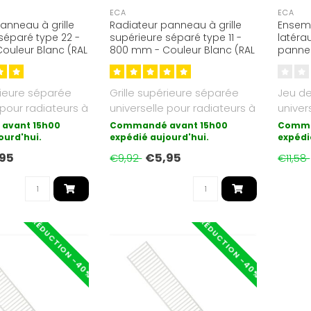
ECA
ECA
anneau à grille
Radiateur panneau à grille
Ensem
séparé type 22 -
supérieure séparé type 11 -
latéra
ouleur Blanc (RAL
800 mm - Couleur Blanc (RAL
pannea
9016)
Couleu
rieure séparée
Grille supérieure séparée
Jeu d
 pour radiateurs à
universelle pour radiateurs à
univer
 type 22...
panneaux de type 11...
pannea
avant 15h00
Commandé avant 15h00
Comma
ourd'hui.
expédié aujourd'hui.
expédi
95
€5,95
€9,92
€11,58
RÉDUCTION -40%
RÉDUCTION -40%