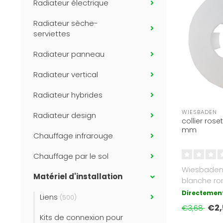
Radiateur électrique
Radiateur sèche-
serviettes
Radiateur panneau
Radiateur vertical
Radiateur hybrides
WIESBADEN
Radiateur design
collier rose
mm
Chauffage infrarouge
Chauffage par le sol
Wiesbaden
Matériel d'installation
blanche r
Directement
Liens
(500)
€2,
€3,68
Kits de connexion pour