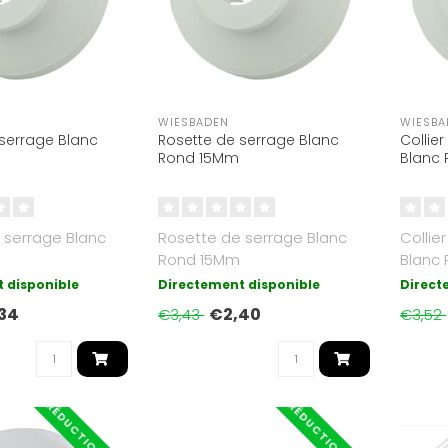
WIESBADEN
WIESBA
serrage Blanc
Rosette de serrage Blanc
Collie
Rond 15Mm
Blanc
 serrage Blanc
Rosette de serrage Blanc
Collie
Rond 15Mm
Blanc
 disponible
Directement disponible
Direct
34
€2,40
€3,43
€3,52
RÉDUCTION -30%
RÉDUCTION -30%