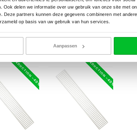
rieure séparée
Grille supérieure séparée
Kit tu
. Ook delen we informatie over uw gebruik van onze site met on
 pour radiateurs à
universelle pour radiateurs à
rouge 
e. Deze partners kunnen deze gegevens combineren met andere i
 type 22...
panneaux de type 11...
comple
avant 15h00
Commandé avant 15h00
Direct
erzameld op basis van uw gebruik van hun services.
ourd'hui.
expédié aujourd'hui.
€7,72
,95
€4,95
€8,25
Aanpassen
RÉDUCTION -40%
RÉDUCTION -40%