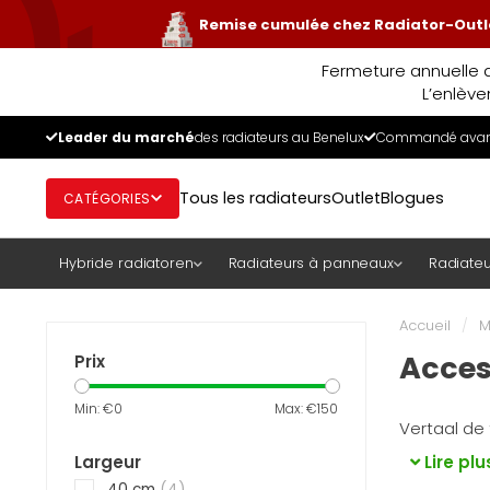
Remise cumulée chez Radiator-Outle
Fermeture annuelle d
L’enlève
Leader du marché
des radiateurs au Benelux
Commandé avant
Tous les radiateurs
Outlet
Blogues
CATÉGORIES
Hybride radiatoren
Radiateurs à panneaux
Radiateu
Accueil
/
M
Acces
Prix
Min: €
0
Max: €
150
Vertaal de 
Largeur
Lire plu
40 cm
(4)