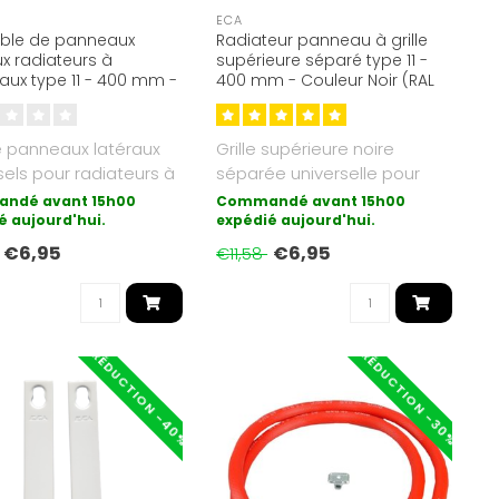
ECA
ble de panneaux
Radiateur panneau à grille
ux radiateurs à
supérieure séparé type 11 -
ux type 11 - 400 mm -
400 mm - Couleur Noir (RAL
r Blanc (RAL 9016)
9005)
e panneaux latéraux
Grille supérieure noire
sels pour radiateurs à
séparée universelle pour
ux de type 11. Con..
radiateurs à panneaux de
ndé avant 15h00
Commandé avant 15h00
é aujourd'hui.
ty..
expédié aujourd'hui.
€6,95
€6,95
€11,58
RÉDUCTION -40%
RÉDUCTION -30%