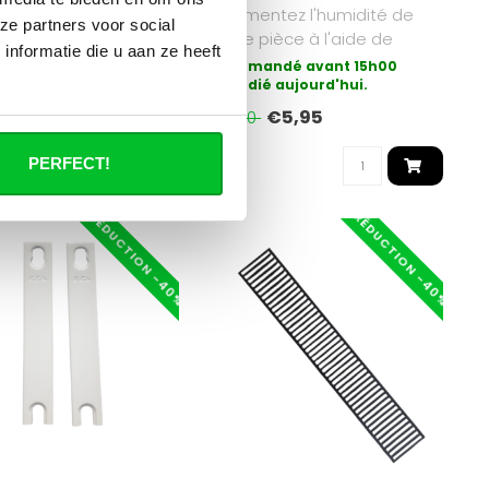
yau de remplissage
Augmentez l'humidité de
ze partners voor social
+ 3/4 émerillons droit
votre pièce à l'aide de
nformatie die u aan ze heeft
t 150cm..
l'humidificateur en
ement disponible
Commandé avant 15h00
céramiqu..
expédié aujourd'hui.
€5,40
€5,95
€11,90
PERFECT!
RÉDUCTION -40%
RÉDUCTION -40%