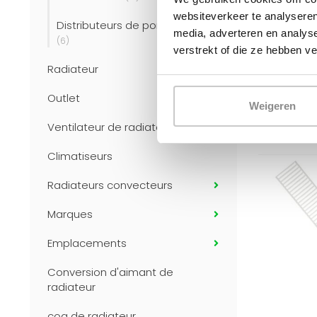
Grille supé
websiteverkeer te analyseren
universelle
Distributeurs de pompes
media, adverteren en analys
panneaux de
(6)
Commandé 
verstrekt of die ze hebben v
expédié auj
Radiateur
€4
€8,25
Outlet
Weigeren
Ventilateur de radiateur
Climatiseurs
Radiateurs convecteurs
Marques
Emplacements
Conversion d'aimant de
radiateur
coq de radiateur