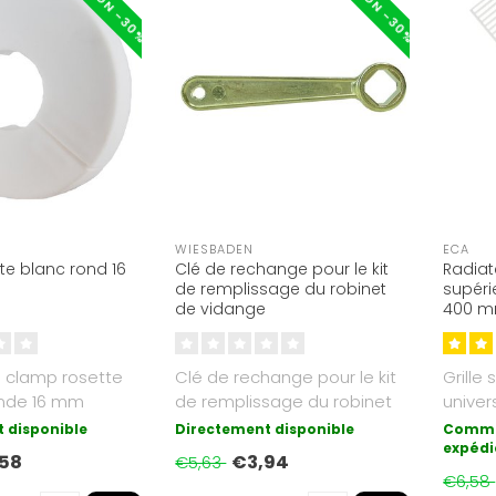
WIESBADEN
ECA
tte blanc rond 16
Clé de rechange pour le kit
Radiat
de remplissage du robinet
supéri
de vidange
400 mm
9016)
 clamp rosette
Clé de rechange pour le kit
Grille
onde 16 mm
de remplissage du robinet
univer
de vidange..
pannea
 disponible
Directement disponible
Comma
expédi
58
€3,94
€5,63
€6,58