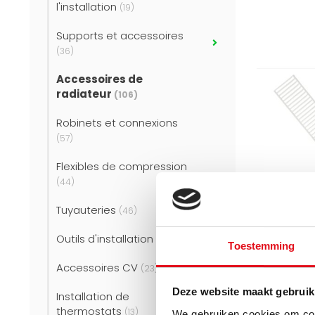
l'installation
(19)
Supports et accessoires
(36)
Accessoires de
radiateur
(106)
Robinets et connexions
(57)
Flexibles de compression
(44)
Tuyauteries
(46)
Outils d'installation
(18)
ECA
Toestemming
Radiateur p
Accessoires CV
supérieure 
(23)
400 mm - C
Deze website maakt gebruik
9016)
Installation de
thermostats
(13)
We gebruiken cookies om cont