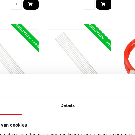
RÉDUCTION -40%
RÉDUCTION -40%
ECA
WIESBA
Details
anneau à grille
Radiateur panneau à grille
Kit tu
séparé type 22 -
supérieure séparé type 11 -
rouge 
ouleur Blanc (RAL
600 mm - Couleur Blanc (RAL
compl
 van cookies
9016)
ent en advertenties te personaliseren, om functies voor social