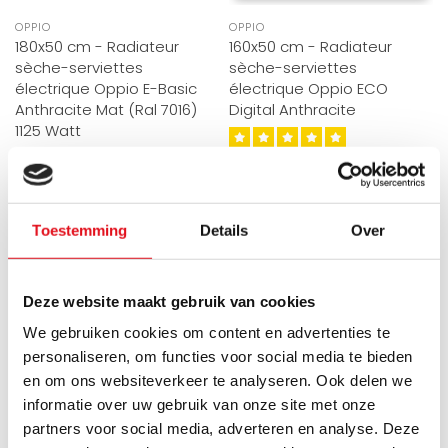
OPPIO
OPPIO
180x50 cm - Radiateur
160x50 cm - Radiateur
sèche-serviettes
sèche-serviettes
électrique Oppio E-Basic
électrique Oppio ECO
Anthracite Mat (Ral 7016)
Digital Anthracite
1125 Watt
Ce radiateur sèche-
Le radiateur électrique de
serviettes électrique
salle de bain Oppio E-basic
Anthracite mat Eco Digital
Commandé avant 15h00
Toestemming
Details
Over
est la forme de chauffag..
de Oppio q..
expédié aujourd'hui.
Commandé avant 15h00
expédié aujourd'hui.
€249,95
€499,90
€249,95
€499,90
Deze website maakt gebruik van cookies
We gebruiken cookies om content en advertenties te
personaliseren, om functies voor social media te bieden
en om ons websiteverkeer te analyseren. Ook delen we
ÉLECTRIQUE
ÉLECTRIQUE
informatie over uw gebruik van onze site met onze
partners voor social media, adverteren en analyse. Deze