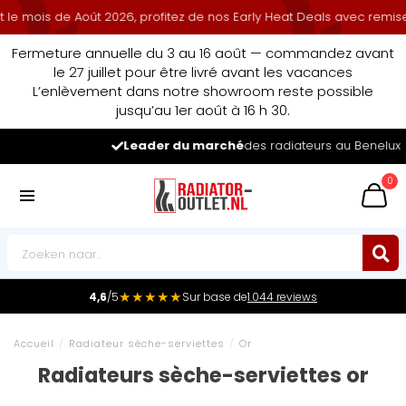
de Août 2026, profitez de nos Early Heat Deals avec remise cumulée
Fermeture annuelle du 3 au 16 août — commandez avant
le 27 juillet pour être livré avant les vacances
L’enlèvement dans notre showroom reste possible
jusqu’au 1er août à 16 h 30.
Leader du marché
des radiateurs au Benelux
0
★★★★★
4,6
/5
Sur base de
1.044 reviews
Accueil
/
Radiateur sèche-serviettes
/
Or
Radiateurs sèche-serviettes or