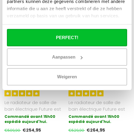
partners kunnen deze gegevens combineren met andere
informatie die u aan ze heeft verstrekt of die ze hebben
verzameld op basis van uw gebruik van hun services.
PERFECT!
Gezien op de
Gezien op de
OPPIO
OPPIO
Aanpassen
120x50 cm - Radiateur
100x60 cm - Radiateur
sèche-serviettes
sèche-serviettes
électrique Oppio Future
électrique Oppio Future
Weigeren
Anthracite (Ral 7016) 673
Anthracite (Ral 7016) 667
Watt
Watt
Le radiateur de salle de
Le radiateur de salle de
bain électrique Future est
bain électrique Future est
une synthèse du moderne
une synthèse du moderne
Commandé avant 15h00
Commandé avant 15h00
et..
expédié aujourd'hui.
et..
expédié aujourd'hui.
€254,95
€264,95
€509,90
€529,90