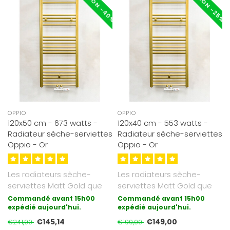
OPPIO
OPPIO
120x50 cm - 673 watts -
120x40 cm - 553 watts -
Radiateur sèche-serviettes
Radiateur sèche-serviettes
Oppio - Or
Oppio - Or
Les radiateurs sèche-
Les radiateurs sèche-
serviettes Matt Gold que
serviettes Matt Gold que
nous proposons sont
nous proposons sont
Commandé avant 15h00
Commandé avant 15h00
galvanisés (..
expédié aujourd'hui.
galvanisés (..
expédié aujourd'hui.
€145,14
€149,00
€241,90
€199,00