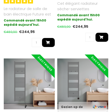
Cet élégant radiateur
Le radiateur de salle de
sèche-serviettes
bain électrique Future est
électrique ECO Digital Matt
Commandé avant 15h00
une synthèse du moderne
Anthracit..
expédié aujourd'hui.
Commandé avant 15h00
et..
expédié aujourd'hui.
€244,95
€489,90
€244,95
€489,90
ÉLECTRIQUE
ÉLECTRIQUE
Gezien op de