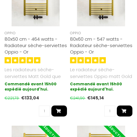
OPPIO
OPPIO
80x50 cm - 464 watts -
80x60 cm - 547 watts -
Radiateur sèche-serviettes
Radiateur sèche-serviettes
Oppio - Or
Oppio - Or
Les radiateurs sèche-
Le radiateur sèche-
serviettes Matt Gold que
serviettes Oppio matt Gold
nous proposons sont
est galvanisé et bénéficie
Commandé avant 15h00
Commandé avant 15h00
galvanisés (..
expédié aujourd'hui.
d'u..
expédié aujourd'hui.
€133,04
€145,14
€221,73
€241,90
RÉDUCTION -40%
RÉDUCTION -25%