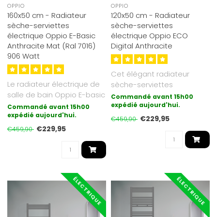
OPPIO
OPPIO
160x50 cm - Radiateur
120x50 cm - Radiateur
sèche-serviettes
sèche-serviettes
électrique Oppio E-Basic
électrique Oppio ECO
Anthracite Mat (Ral 7016)
Digital Anthracite
906 Watt
Cet élégant radiateur
Le radiateur électrique de
sèche-serviettes
salle de bain Oppio E-basic
électrique ECO Digital
Commandé avant 15h00
est la forme de chauffag..
Anthracite d'O..
expédié aujourd'hui.
Commandé avant 15h00
expédié aujourd'hui.
€229,95
€459,90
€229,95
€459,90
ÉLECTRIQUE
ÉLECTRIQUE