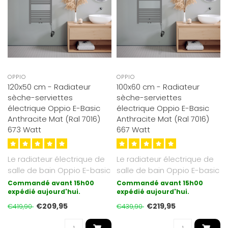
OPPIO
OPPIO
120x50 cm - Radiateur
100x60 cm - Radiateur
sèche-serviettes
sèche-serviettes
électrique Oppio E-Basic
électrique Oppio E-Basic
Anthracite Mat (Ral 7016)
Anthracite Mat (Ral 7016)
673 Watt
667 Watt
Le radiateur électrique de
Le radiateur électrique de
salle de bain Oppio E-basic
salle de bain Oppio E-basic
est la forme de chauffag..
est la forme de chauffag..
Commandé avant 15h00
Commandé avant 15h00
expédié aujourd'hui.
expédié aujourd'hui.
€209,95
€219,95
€419,90
€439,90