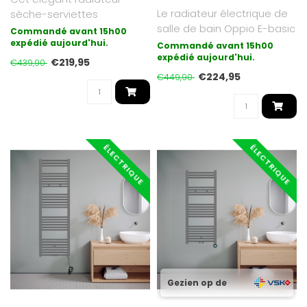
Le radiateur électrique de
sèche-serviettes
salle de bain Oppio E-basic
électrique ECO Digital
Commandé avant 15h00
est la forme de chauffag..
Anthracite d'O..
expédié aujourd'hui.
Commandé avant 15h00
expédié aujourd'hui.
€219,95
€439,90
€224,95
€449,90
ÉLECTRIQUE
ÉLECTRIQUE
Gezien op de