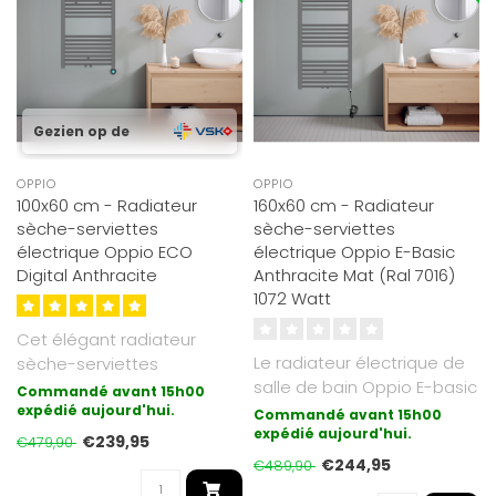
Gezien op de
OPPIO
OPPIO
100x60 cm - Radiateur
160x60 cm - Radiateur
sèche-serviettes
sèche-serviettes
électrique Oppio ECO
électrique Oppio E-Basic
Digital Anthracite
Anthracite Mat (Ral 7016)
1072 Watt
Cet élégant radiateur
Le radiateur électrique de
sèche-serviettes
salle de bain Oppio E-basic
électrique ECO Digital
Commandé avant 15h00
est la forme de chauffag..
Anthracite d'O..
expédié aujourd'hui.
Commandé avant 15h00
expédié aujourd'hui.
€239,95
€479,90
€244,95
€489,90