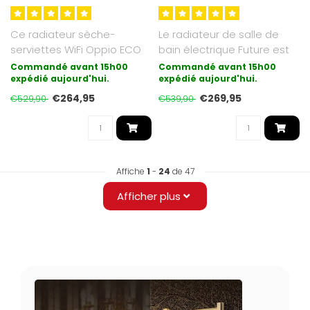
Ce radiateur sèche-
Le radiateur de salle de
serviettes WiFi Oppio ECO
bain électrique Future est
Digital Anthracite (RAL 7016)
une synthèse du moderne
Commandé avant 15h00
Commandé avant 15h00
est ..
expédié aujourd'hui.
et..
expédié aujourd'hui.
€264,95
€269,95
€529,90
€539,90
Affiche
1
-
24
de 47
Afficher plus