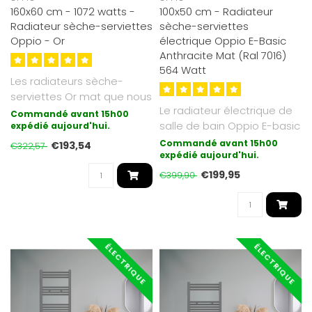
160x60 cm - 1072 watts -
100x50 cm - Radiateur
Radiateur sèche-serviettes
sèche-serviettes
Oppio - Or
électrique Oppio E-Basic
Anthracite Mat (Ral 7016)
564 Watt
Les radiateurs sèche-
serviettes Or mat que nous
Le radiateur électrique de
proposons sont galvanisés
Commandé avant 15h00
salle de bain Oppio E-basic
(cou..
expédié aujourd'hui.
est la forme de chauffag..
Commandé avant 15h00
€193,54
€322,57
expédié aujourd'hui.
€199,95
€399,90
ÉLECTRIQUE
ÉLECTRIQUE