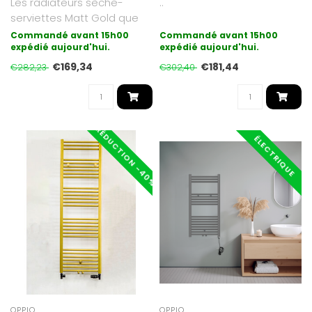
Les radiateurs sèche-
..
serviettes Matt Gold que
nous proposons sont
Commandé avant 15h00
Commandé avant 15h00
galvanisés (..
expédié aujourd'hui.
expédié aujourd'hui.
€169,34
€181,44
€282,23
€302,40
RÉDUCTION -40%
ÉLECTRIQUE
OPPIO
OPPIO