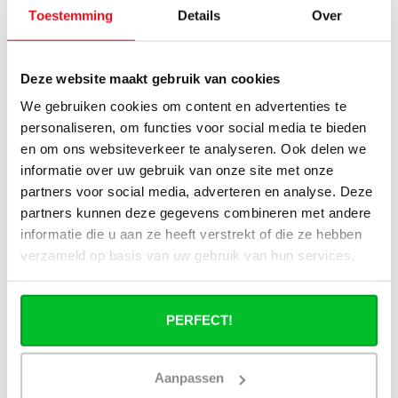
Toestemming
Details
Over
Kit complet pour raccorder
Le bouton du thermostat
un radiateur à
peut également être
raccordement latéral.
Directement disponible
raccordé séparément à un
Convient aux t..
Deze website maakt gebruik van cookies
Directement disponible
€74,95
autre..
€74,95
We gebruiken cookies om content en advertenties te
personaliseren, om functies voor social media te bieden
en om ons websiteverkeer te analyseren. Ook delen we
informatie over uw gebruik van onze site met onze
partners voor social media, adverteren en analyse. Deze
partners kunnen deze gegevens combineren met andere
informatie die u aan ze heeft verstrekt of die ze hebben
verzameld op basis van uw gebruik van hun services.
PERFECT!
Aanpassen