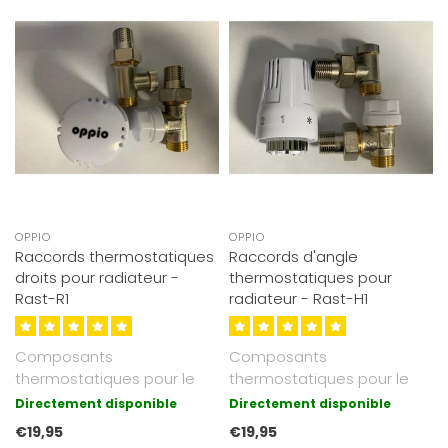
OPPIO
OPPIO
Raccords thermostatiques
Raccords d'angle
droits pour radiateur -
thermostatiques pour
Rast-R1
radiateur - Rast-H1
Composants
Composants
thermostatiques pour le
thermostatiques pour le
raccordement de
raccordement de
Directement disponible
Directement disponible
radiateurs panneaux,
radiateurs panneaux,
€19,95
€19,95
verticau..
verticau..