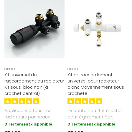
OPPIO
OPPIO
Kit universel de
Kit de raccordement
raccordement au radiateur
universel pour radiateur
Kit sous-bloc noir (à
blanc Moyennement sous-
crochet central)
crocheté
Applicable à tous nos
Le bouton du thermostat
radiateurs panneaux,
peut également être
radiateurs verticaux et
raccordé séparément à un
Directement disponible
Directement disponible
radiateurs s..
autre..