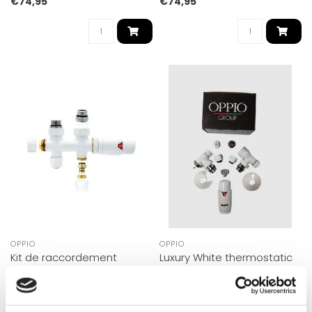
€74,95
€74,95
OPPIO
OPPIO
Kit de raccordement
Luxury White thermostatic
universel pour radiateur
radiator connection set
blanc Milieu-Supérieur-
angled - Ltaw-H1
Droit (Bloc inférieur droit)