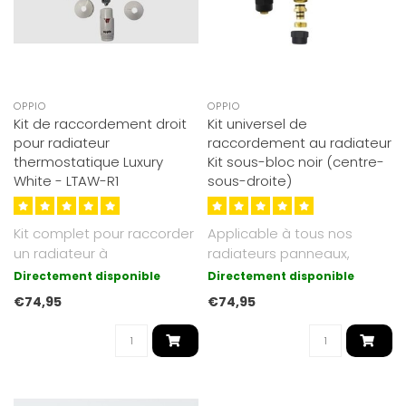
OPPIO
OPPIO
Kit de raccordement droit
Kit universel de
pour radiateur
raccordement au radiateur
thermostatique Luxury
Kit sous-bloc noir (centre-
White - LTAW-R1
sous-droite)
Kit complet pour raccorder
Applicable à tous nos
un radiateur à
radiateurs panneaux,
raccordement latéral.
radiateurs verticaux et
Directement disponible
Directement disponible
Convient aux t..
radiateurs s..
€74,95
€74,95