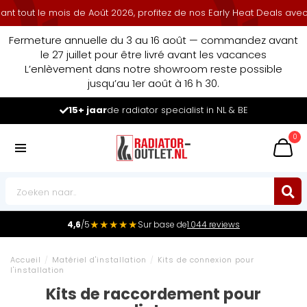
out le mois de Août 2026, profitez de nos Early Heat Deals avec re
Fermeture annuelle du 3 au 16 août — commandez avant
le 27 juillet pour être livré avant les vacances
L’enlèvement dans notre showroom reste possible
jusqu’au 1er août à 16 h 30.
15+ jaar
de radiator specialist in NL & BE
0
★★★★★
4,6
/5
Sur base de
1.044 reviews
Accueil
/
Matériel d'installation
/
Kits de connexion pour
l'installation
Kits de raccordement pour