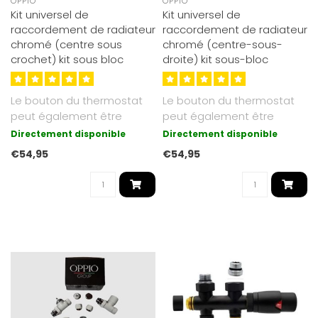
OPPIO
OPPIO
Kit universel de
Kit universel de
raccordement de radiateur
raccordement de radiateur
chromé (centre sous
chromé (centre-sous-
crochet) kit sous bloc
droite) kit sous-bloc
Le bouton du thermostat
Le bouton du thermostat
peut également être
peut également être
raccordé séparément à un
raccordé séparément à un
Directement disponible
Directement disponible
autre..
autre..
€54,95
€54,95