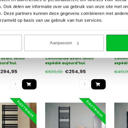
. Ook delen we informatie over uw gebruik van onze site met on
OPPIO
OPPIO
e. Deze partners kunnen deze gegevens combineren met andere i
 Radiateur
180x60 cm - Radiateur
160x50
erzameld op basis van uw gebruik van hun services.
ettes électrique
sèche-serviettes électrique
sèche-
 WiFi Matt Black
Oppio E-Basic Noir Mat (Ral
Oppio 
9005) 1214 Watt
9005) 
Aanpassen
r électrique de
Le radiateur électrique de
Le rad
ain Oppio Smart
salle de bain Oppio E-basic
salle 
ntrôle sans f..
est la forme de chauffag..
est la
avant 15h00
Commandé avant 15h00
Comma
ourd'hui.
expédié aujourd'hui.
expédi
294,95
€254,95
€509,90
€419,
ÉLECTRIQUE
ÉLECTRIQUE