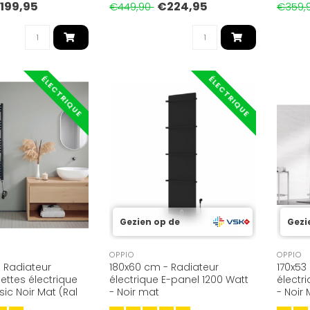
199,95
€224,95
€449,90
€359,
ÉLECTRIQUE
ÉLECTRIQUE
Gezien op de
Gezi
OPPIO
OPPIO
 Radiateur
180x60 cm - Radiateur
170x53
ettes électrique
électrique E-panel 1200 Watt
électr
ic Noir Mat (Ral
- Noir mat
- Noir
Watt