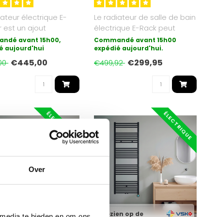
iateur électrique E-
Le radiateur de salle de bain
 est un ajout
électrique E-Rack peut
mement luxueux à
également être utilisé ..
ndé avant 15h00,
Commandé avant 15h00
al..
é aujourd'hui
expédié aujourd'hui.
€445,00
€299,95
00
€499,92
ÉLECTRIQUE
ÉLECTRIQUE
Over
Gezien op de
 media te bieden en om ons