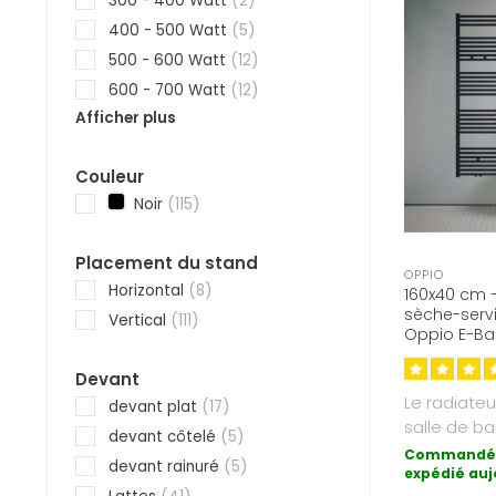
300 - 400 Watt
(2)
400 - 500 Watt
(5)
500 - 600 Watt
(12)
600 - 700 Watt
(12)
Afficher plus
Couleur
Noir
(115)
Placement du stand
OPPIO
Horizontal
(8)
160x40 cm -
sèche-servi
Vertical
(111)
Oppio E-Bas
9005) 714 W
Devant
Le radiateu
devant plat
(17)
salle de ba
devant côtelé
(5)
est la form
Commandé 
devant rainuré
(5)
expédié auj