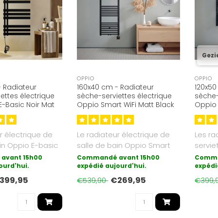
Gezi
OPPIO
OPPIO
 Radiateur
160x40 cm - Radiateur
120x50
ettes électrique
sèche-serviettes électrique
sèche-
 E-Basic Noir Mat
Oppio Smart WiFi Matt Black
Oppio 
682 Watt
(Ral 9005)
(Ral 9
r électrique de
Le radiateur électrique de
Les ra
in Oppio E-basic
salle de bain Oppio Smart
servie
e de chauffag..
Wifi avec contrôle sans f..
Smart 
avant 15h00
Commandé avant 15h00
Comma
ourd'hui.
expédié aujourd'hui.
nous..
expédi
399,95
€269,95
€539,90
€399,