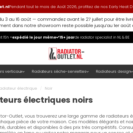
t.nl
Pendant tout le mois de Août 2026, profitez de nos Early Heat
u 3 au 16 août — commandez avant le 27 juillet pour être liv
ment dans notre showroom reste possible jusqu’au 1er août à
 15h =
expédié le jour même
15+ jaar
de radiator specialist in NL & BE
rs verticaux
Radiateurs sèche-serviettes
Radiateurs design
adiateur électrique
/
Noir
teurs électriques noirs
tor-Outlet, vous trouverez une large gamme de radiateurs é
 chaque pièce de votre maison. Ces modèles élégants et noi
té, durables et disponibles à des prix très compétitifs. Consu
lète en ligne ou visitez notre magasin pour un service et 