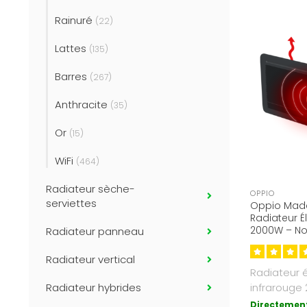
Rainuré
(22)
Lattes
(135)
Barres
(267)
Anthracite
(35)
Or
(15)
WiFi
(464)
Radiateur sèche-
OPPIO
serviettes
Oppio Made
Radiateur É
2000W – Noi
Radiateur panneau
Convection
Radiateur vertical
Radiateur é
infrarouge 
Radiateur hybrides
avec foncti
Directement