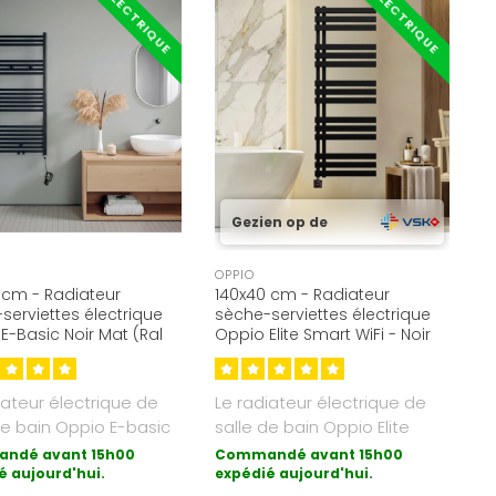
ÉLECTRIQUE
ÉLECTRIQUE
Gezien op de
OPPIO
 cm - Radiateur
140x40 cm - Radiateur
serviettes électrique
sèche-serviettes électrique
E-Basic Noir Mat (Ral
Oppio Elite Smart WiFi - Noir
673 Watt
mat (Ral 9005)
iateur électrique de
Le radiateur électrique de
de bain Oppio E-basic
salle de bain Oppio Elite
 forme de chauffag..
Smart Wifi avec contrôle ..
ndé avant 15h00
Commandé avant 15h00
é aujourd'hui.
expédié aujourd'hui.