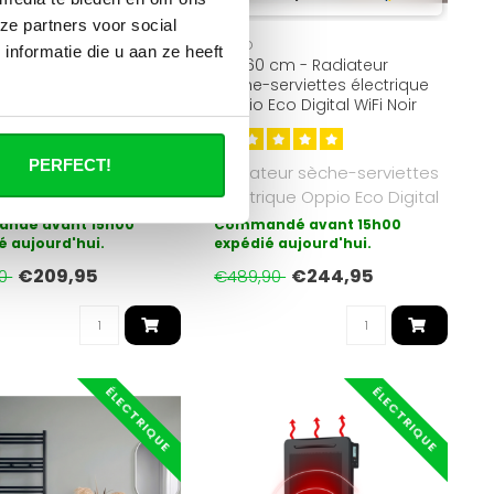
ze partners voor social
OPPIO
nformatie die u aan ze heeft
 cm - Radiateur
160x60 cm - Radiateur
serviettes électrique
sèche-serviettes électrique
E-Basic Noir Mat (Ral
Oppio Eco Digital WiFi Noir
906 Watt
Mat (Ral 9005)
PERFECT!
iateur électrique de
Radiateur sèche-serviettes
de bain Oppio E-basic
électrique Oppio Eco Digital
 forme de chauffag..
avec WiFi et fonction ..
ndé avant 15h00
Commandé avant 15h00
é aujourd'hui.
expédié aujourd'hui.
€209,95
€244,95
90
€489,90
ÉLECTRIQUE
ÉLECTRIQUE