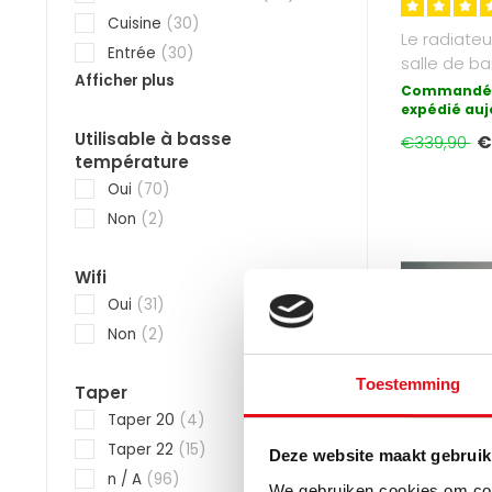
Cuisine
(30)
Le radiateu
Entrée
(30)
salle de ba
Afficher plus
est la form
Commandé 
expédié auj
Utilisable à basse
€
€339,90
température
Oui
(70)
Non
(2)
Wifi
Oui
(31)
Non
(2)
Toestemming
Taper
Taper 20
(4)
Taper 22
(15)
Deze website maakt gebruik
n / A
(96)
We gebruiken cookies om cont