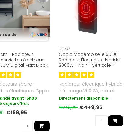
en op de
OPPIO
 cm - Radiateur
Oppio Mademoiselle 60100
serviettes électrique
Radiateur Électrique Hybride
ECO Digital Matt Black
2000W – Noir – Verticale –
005)
Infrarouge & Convection
diateurs sèche-
Radiateur électrique hybride
ttes électriques Oppio
infrarouge 2000W, noir et
Digital Black que
vertical, avec fonction ..
ndé avant 15h00
Directement disponible
é aujourd'hui.
€449,95
€749,92
€199,95
90