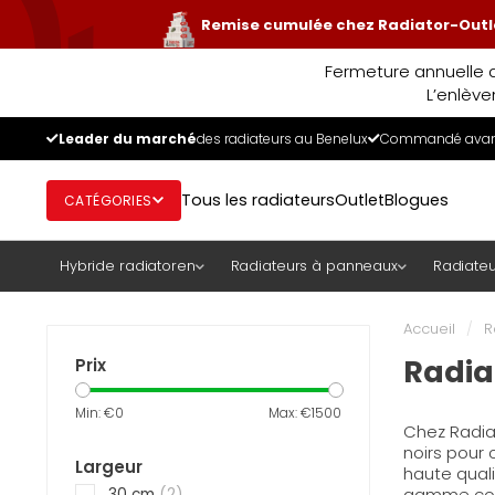
Remise cumulée chez Radiator-Outle
Fermeture annuelle d
L’enlève
Leader du marché
des radiateurs au Benelux
Commandé avant
Tous les radiateurs
Outlet
Blogues
CATÉGORIES
Hybride radiatoren
Radiateurs à panneaux
Radiateu
Accueil
/
R
Radia
Prix
Min: €
0
Max: €
1500
Chez Radia
noirs pour
Largeur
haute quali
gamme comp
30 cm
(2)