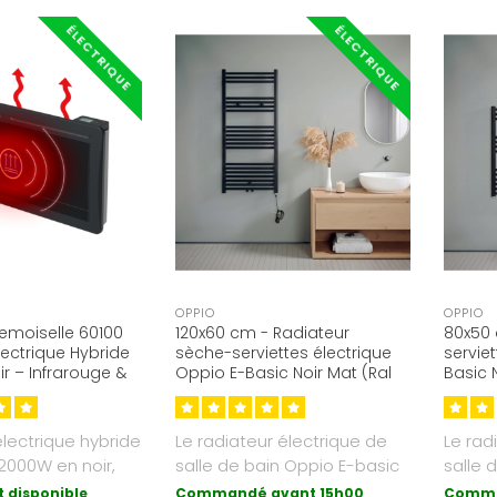
ÉLECTRIQUE
ÉLECTRIQUE
OPPIO
OPPIO
moiselle 60100
120x60 cm - Radiateur
80x50 
lectrique Hybride
sèche-serviettes électrique
servie
r – Infrarouge &
Oppio E-Basic Noir Mat (Ral
Basic 
9005) 794 Watt
Watt
lectrique hybride
Le radiateur électrique de
Le rad
2000W en noir,
salle de bain Oppio E-basic
salle 
on Wi-Fi, com..
est la forme de chauffag..
est la
 disponible
Commandé avant 15h00
Comma