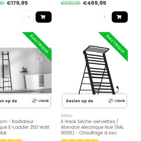
€179,95
€469,95
90
€939,90
ÉLECTRIQUE
ÉLECTRIQUE
en op de
Gezien op de
OPPIO
 cm - Radiateur
E-Rack Sèche-serviettes /
ique E-Ladder 250 Watt
étendoir électrique Noir (RAL
 Mat
9005) - Chauffage à sec