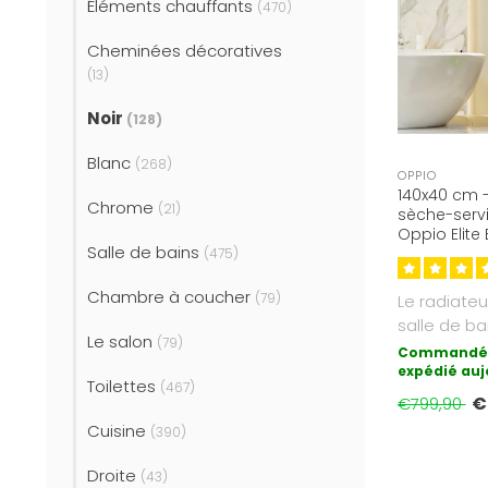
Éléments chauffants
(470)
Cheminées décoratives
(13)
Noir
(128)
Blanc
(268)
OPPIO
140x40 cm -
Chrome
(21)
sèche-servi
Oppio Elite
Salle de bains
(Ral 9005) 
(475)
Chambre à coucher
(79)
Le radiateu
salle de ba
Le salon
(79)
est la form
Commandé 
expédié auj
Toilettes
(467)
€
€799,90
Cuisine
(390)
Droite
(43)