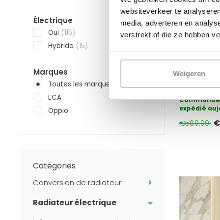
websiteverkeer te analyseren
Électrique
OPPIO
media, adverteren en analys
160x60 cm -
Oui
(115)
verstrekt of die ze hebben v
sèche-servi
Hybride
(15)
Oppio Smart
(Ral 9005)
Marques
Weigeren
Le radiateu
Toutes les marques
salle de b
ECA
Wifi avec co
Commandé 
expédié auj
Oppio
€
€589,90
Catégories
Conversion de radiateur
Radiateur électrique