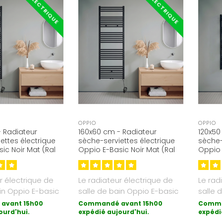
ÉLECTRIQUE
ÉLECTRIQUE
OPPIO
OPPIO
 Radiateur
160x60 cm - Radiateur
120x50
ettes électrique
sèche-serviettes électrique
sèche-
ic Noir Mat (Ral
Oppio E-Basic Noir Mat (Ral
Oppio 
att
9005) 1072 Watt
9005) 
r électrique de
Le radiateur électrique de
Le rad
in Oppio E-basic
salle de bain Oppio E-basic
salle 
e de chauffag..
est la forme de chauffag..
est la
avant 15h00
Commandé avant 15h00
Comma
ourd'hui.
expédié aujourd'hui.
expédi