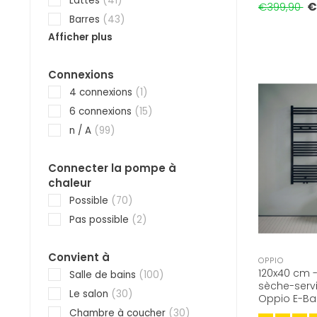
Lattes
(41)
€
€399,90
Barres
(43)
Afficher plus
Connexions
4 connexions
(1)
6 connexions
(15)
n / A
(99)
Connecter la pompe à
chaleur
Possible
(70)
Pas possible
(2)
Convient à
OPPIO
120x40 cm -
Salle de bains
(100)
sèche-servi
Le salon
(30)
Oppio E-Bas
9005) 550 
Chambre à coucher
(30)