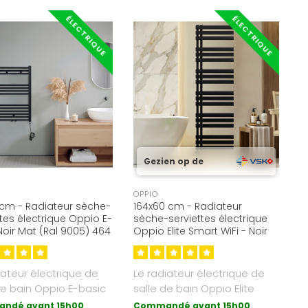
ÉLECTRIQUE
ÉLECTRIQUE
Gezien op de
OPPIO
cm - Radiateur sèche-
164x60 cm - Radiateur
ttes électrique Oppio E-
sèche-serviettes électrique
Noir Mat (Ral 9005) 464
Oppio Elite Smart WiFi - Noir
mat (Ral 9005)
iateur électrique de
Le radiateur électrique de
de bain Oppio E-basic
salle de bain Oppio Elite
 forme de chauffag..
Smart Wifi avec contrôle ..
ndé avant 15h00
Commandé avant 15h00