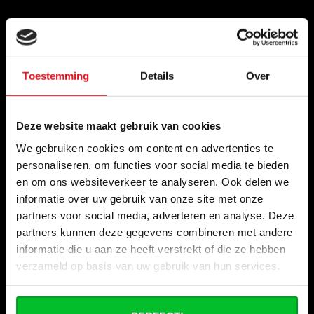
Informations
Vacances de la construction
Toestemming
Details
Over
Qui sommes nous ?
Nos magasins
Deze website maakt gebruik van cookies
Commande commerciale
We gebruiken cookies om content en advertenties te
Expédition & retours
personaliseren, om functies voor social media te bieden
Options de paiement
en om ons websiteverkeer te analyseren. Ook delen we
informatie over uw gebruik van onze site met onze
Questions fréquentes
partners voor social media, adverteren en analyse. Deze
Contact
partners kunnen deze gegevens combineren met andere
informatie die u aan ze heeft verstrekt of die ze hebben
Nos salons
verzameld op basis van uw gebruik van hun services.
Remise par quantité chez Radiator-Outlet.nl
Devenir partenaire de Radiator-Outlet.nl