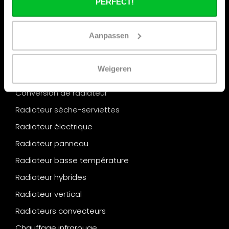
PERFECT!
« Maintenant disponible : le magazine que le secteur
attendait. » Chaleur – Édition 2026
Aanpassen
Catégories
Radiateur
Weigeren
Radiateur design
Conversion de radiateur
Radiateur sèche-serviettes
Radiateur électrique
Radiateur panneau
Radiateur basse température
Radiateur hybrides
Radiateur vertical
Radiateurs convecteurs
Chauffage infrarouge