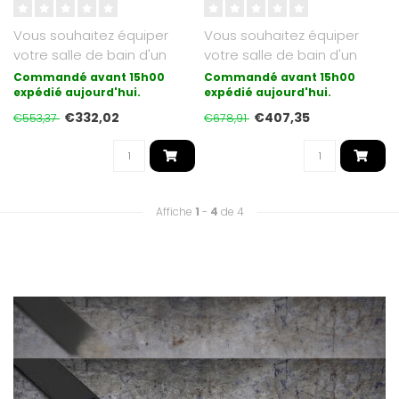
Vous souhaitez équiper
Vous souhaitez équiper
votre salle de bain d'un
votre salle de bain d'un
chauffage au sol électrique
chauffage au sol électrique
Commandé avant 15h00
Commandé avant 15h00
? ..
expédié aujourd'hui.
? ..
expédié aujourd'hui.
€332,02
€407,35
€553,37
€678,91
Affiche
1
-
4
de 4