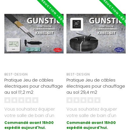
RÉDUCTION -40%
RÉDUCTION -40%
BEST-DESIGN
BEST-DESIGN
Pratique Jeu de câbles
Pratique Jeu de câbles
électriques pour chauffage
électriques pour chauffage
au sol 17,2 m2
au sol 29,4 m2
Vous souhaitez équiper
Vous souhaitez équiper
votre salle de bain d'un
votre salle de bain d'un
chauffage au sol électrique
chauffage au sol électrique
Commandé avant 15h00
Commandé avant 15h00
? ..
expédié aujourd'hui.
? ..
expédié aujourd'hui.