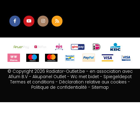
© Copyright 2026 Radiator-Outlet.be - en association avec
Afium B.V
-
Akupanel Outlet
-
Wc met bidet
-
Spiegeldepot
Termes et conditions
-
Déclaration relative aux cookies
-
Politique de confidentialité
-
Sitemap