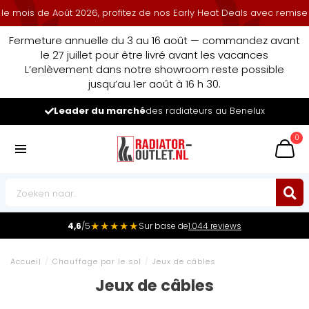
mois de Août 2026, profitez de nos Early Heat Deals avec remise cu
Fermeture annuelle du 3 au 16 août — commandez avant
le 27 juillet pour être livré avant les vacances
L’enlèvement dans notre showroom reste possible
jusqu’au 1er août à 16 h 30.
Leader du marché
des radiateurs au Benelux
0
★★★★★
4,6
/5
Sur base de
1.044 reviews
Accueil
/
Chauffage par le sol
/
Jeux de câbles
Jeux de câbles