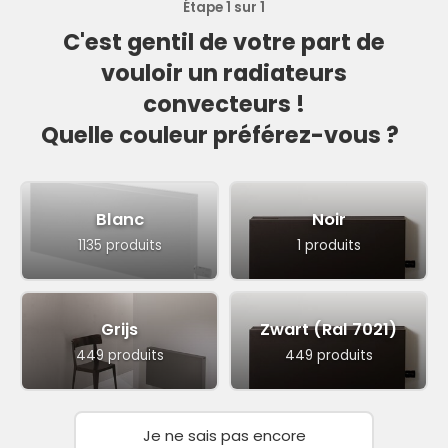
Étape 1 sur 1
C'est gentil de votre part de
vouloir un radiateurs
convecteurs !
Quelle couleur préférez-vous ?
Blanc
Noir
1135 produits
1 produits
Grijs
Zwart (Ral 7021)
449 produits
449 produits
Je ne sais pas encore