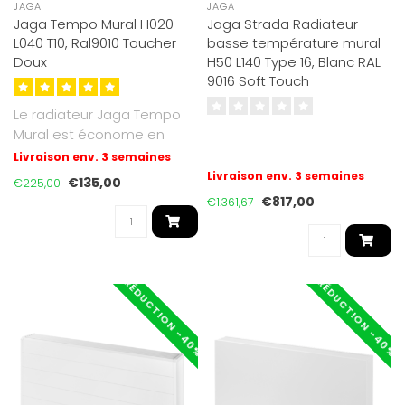
JAGA
JAGA
Jaga Tempo Mural H020
Jaga Strada Radiateur
L040 T10, Ral9010 Toucher
basse température mural
Doux
H50 L140 Type 16, Blanc RAL
9016 Soft Touch
Le radiateur Jaga Tempo
Mural est économe en
énergie et à basse
Livraison env. 3 semaines
température,..
Livraison env. 3 semaines
€135,00
€225,00
€817,00
€1.361,67
RÉDUCTION -40%
RÉDUCTION -40%