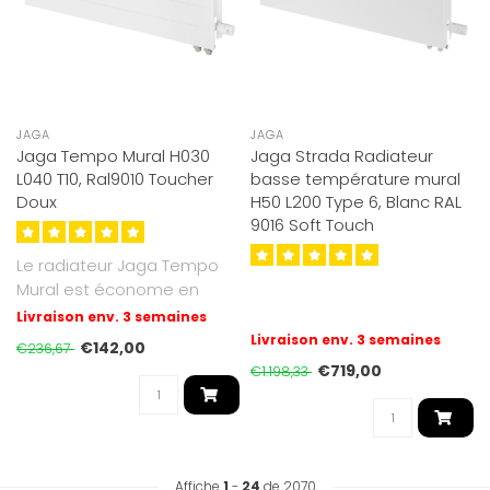
JAGA
JAGA
Jaga Tempo Mural H030
Jaga Strada Radiateur
L040 T10, Ral9010 Toucher
basse température mural
Doux
H50 L200 Type 6, Blanc RAL
9016 Soft Touch
Le radiateur Jaga Tempo
Mural est économe en
énergie et à basse
Livraison env. 3 semaines
température,..
Livraison env. 3 semaines
€142,00
€236,67
€719,00
€1.198,33
Affiche
1
-
24
de 2070