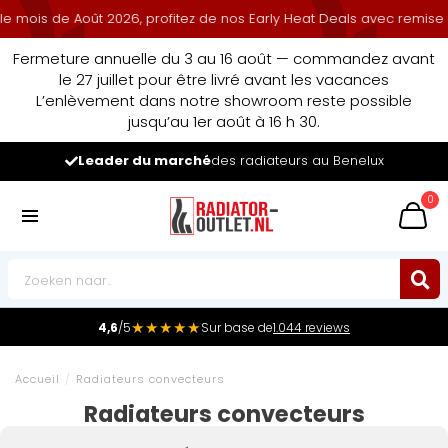
is de Août 2026, profitez de nos Early Heat Deals avec remise cumul
Fermeture annuelle du 3 au 16 août — commandez avant
le 27 juillet pour être livré avant les vacances
L’enlèvement dans notre showroom reste possible
jusqu’au 1er août à 16 h 30.
Leader du marché
des radiateurs au Benelux
0
★★★★★
4,6
/5
Sur base de
1.044 reviews
Accueil
/
Radiateurs convecteurs
Radiateurs convecteurs