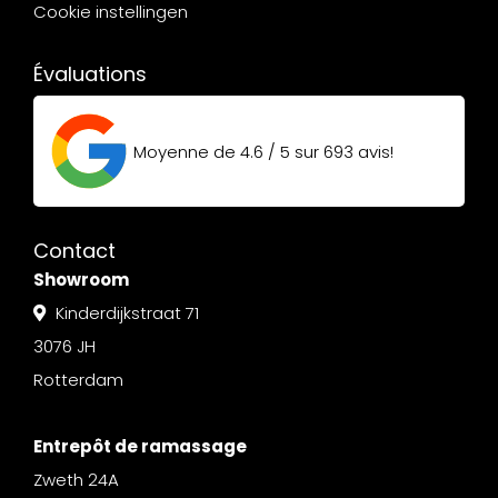
Cookie instellingen
Évaluations
Moyenne de
4.6 / 5
sur
693
avis!
Contact
Showroom
Kinderdijkstraat 71
3076 JH
Rotterdam
Entrepôt de ramassage
Zweth 24A