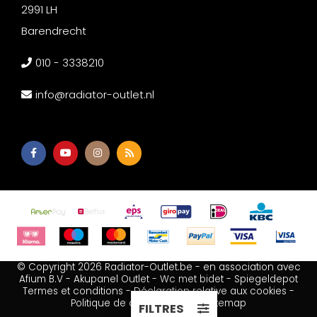
2991 LH
Barendrecht
010 - 3338210
info@radiator-outlet.nl
© Copyright 2026 Radiator-Outlet.be - en association avec
Afium B.V
-
Akupanel Outlet
-
Wc met bidet
-
Spiegeldepot
Termes et conditions
-
Déclaration relative aux cookies
-
Politique de confidentialité
-
Sitemap
FILTRES