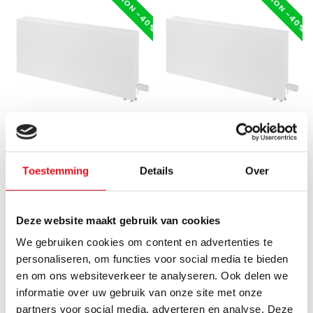
RÉDUCTION -40%
RÉDUCTION -40%
JAGA
JAGA
Jaga Strada Radiateur
Jaga Strada Radiateur
Toestemming
Details
Over
basse température mural
basse température mural
H65 L50 Type 10, Blanc RAL
H50 L100 Type 6, Blanc RAL
9016 Soft Touch
9016 Soft Touch
Deze website maakt gebruik van cookies
We gebruiken cookies om content en advertenties te
personaliseren, om functies voor social media te bieden
en om ons websiteverkeer te analyseren. Ook delen we
Livraison env. 3 semaines
Livraison env. 3 semaines
informatie over uw gebruik van onze site met onze
€251,00
€411,00
€418,33
€685,00
partners voor social media, adverteren en analyse. Deze