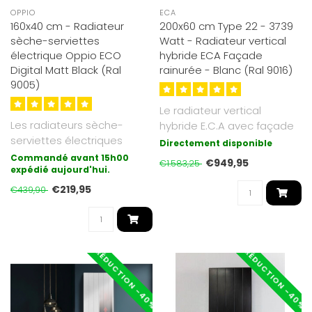
OPPIO
ECA
160x40 cm - Radiateur
200x60 cm Type 22 - 3739
sèche-serviettes
Watt - Radiateur vertical
électrique Oppio ECO
hybride ECA Façade
Digital Matt Black (Ral
rainurée - Blanc (Ral 9016)
9005)
Le radiateur vertical
Les radiateurs sèche-
hybride E.C.A avec façade
serviettes électriques
rainurée combine chaleur
Directement disponible
Oppio Eco Digital Matt
rayon..
Commandé avant 15h00
€949,95
€1.583,25
Black que n..
expédié aujourd'hui.
€219,95
€439,90
RÉDUCTION -40%
RÉDUCTION -40%