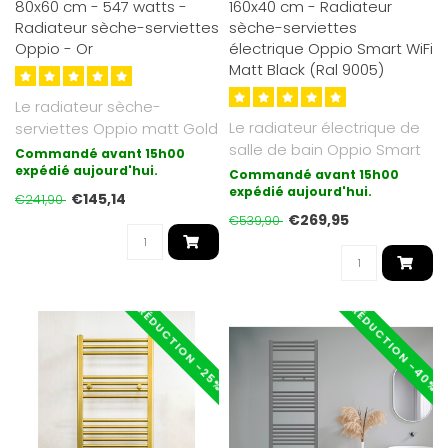
80x60 cm - 547 watts -
160x40 cm - Radiateur
Radiateur sèche-serviettes
sèche-serviettes
Oppio - Or
électrique Oppio Smart WiFi
Matt Black (Ral 9005)
Le radiateur sèche-
Le radiateur électrique de
serviettes Oppio matt Gold
salle de bain Oppio Smart
est galvanisé et bénéficie
Commandé avant 15h00
Wifi avec contrôle sans f..
d'u..
expédié aujourd'hui.
Commandé avant 15h00
expédié aujourd'hui.
€145,14
€241,90
€269,95
€539,90
RÉDUCTION -40%
RÉDUCTION -25%