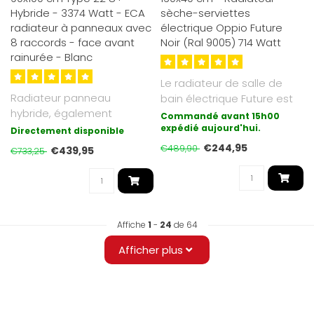
Hybride - 3374 Watt - ECA
sèche-serviettes
radiateur à panneaux avec
électrique Oppio Future
8 raccords - face avant
Noir (Ral 9005) 714 Watt
rainurée - Blanc
Le radiateur de salle de
Radiateur panneau
bain électrique Future est
hybride, également
une synthèse du moderne
Commandé avant 15h00
adapté basse
et..
expédié aujourd'hui.
Directement disponible
température. Jusqu’à 30 ..
€244,95
€489,90
€439,95
€733,25
Affiche
1
-
24
de 64
Afficher plus