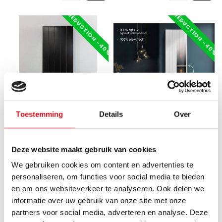
RÉDUCTION -40%
RÉDUCTION -40%
Toestemming
Details
Over
Gezien op de
ECA
ECA
Deze website maakt gebruik van cookies
200x60 cm Type 22 - 3252
200x60 cm Type 22 – 3739
watts - ECA Radiateur
Watt – Radiateur Vertical
We gebruiken cookies om content en advertenties te
vertical à façade rainurée -
Duo Hybride avec fonction
personaliseren, om functies voor social media te bieden
Noir mat (Ral 9005)
Wifi – façade rainurée –
en om ons websiteverkeer te analyseren. Ook delen we
Blanc (RAL 9016)
informatie over uw gebruik van onze site met onze
Radiateur vertical rainuré
partners voor social media, adverteren en analyse. Deze