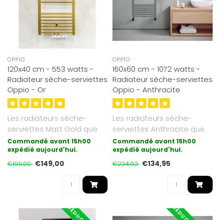
OPPIO
OPPIO
120x40 cm - 553 watts -
160x60 cm - 1072 watts -
Radiateur sèche-serviettes
Radiateur sèche-serviettes
Oppio - Or
Oppio - Anthracite
Les radiateurs sèche-
Les radiateurs sèche-
serviettes Matt Gold que
serviettes Anthracite que
nous proposons sont
nous proposons sont
Commandé avant 15h00
Commandé avant 15h00
galvanisés (..
expédié aujourd'hui.
galvanisés ..
expédié aujourd'hui.
€149,00
€134,95
€199,00
€224,92