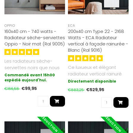
OPPIO
ECA
160x40 cm - 740 watts -
200x40 cm Type 22 - 2168
Radiateur sèche-serviettes
Watts - ECA Radiateur
Oppio - Noir mat (Ral 9005)
vertical à façade rainurée -
Blanc (Ral 9016)
Les radiateurs sèche-
Ce luxueux et élégant
serviettes noirs que nous
radiateur vertical rainuré
proposons sont galvanisés
Commandé avant 15h00
ECA mesure 200x40 cm et
(couc..
expédié aujourd'hui.
Directement disponible
est ..
€99,95
€166,58
€529,95
€883,25
RÉDUCTION -40%
RÉDUCTION -40%