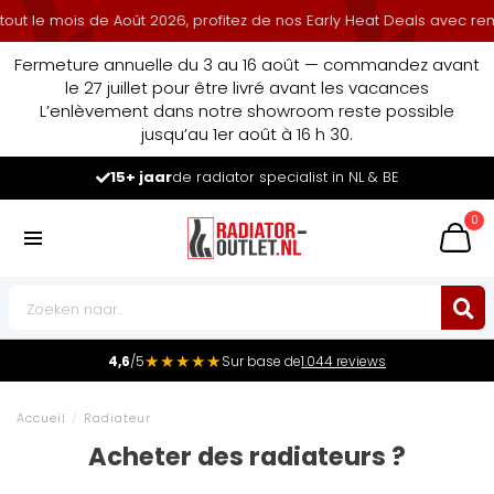
is de Août 2026, profitez de nos Early Heat Deals avec remise cumul
Fermeture annuelle du 3 au 16 août — commandez avant
le 27 juillet pour être livré avant les vacances
L’enlèvement dans notre showroom reste possible
jusqu’au 1er août à 16 h 30.
Leader du marché
des radiateurs au Benelux
0
★★★★★
4,6
/5
Sur base de
1.044 reviews
Accueil
/
Radiateur
Acheter des radiateurs ?