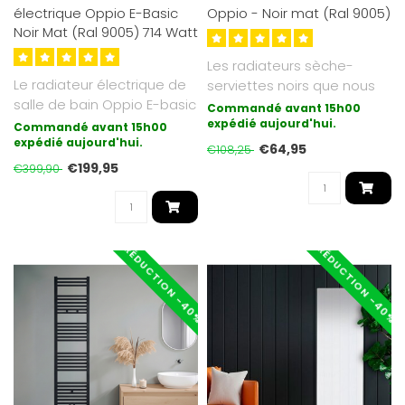
électrique Oppio E-Basic
Oppio - Noir mat (Ral 9005)
Noir Mat (Ral 9005) 714 Watt
Les radiateurs sèche-
Le radiateur électrique de
serviettes noirs que nous
salle de bain Oppio E-basic
proposons sont galvanisés
Commandé avant 15h00
est la forme de chauffag..
(couc..
expédié aujourd'hui.
Commandé avant 15h00
expédié aujourd'hui.
€64,95
€108,25
€199,95
€399,90
RÉDUCTION -40%
RÉDUCTION -40%