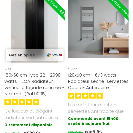
RÉDUCTION -40%
RÉDUCTION -40%
Gezien op de
ECA
OPPIO
180x60 cm Type 22 - 2990
120x50 cm - 673 watts -
watts - ECA Radiateur
Radiateur sèche-serviettes
vertical à façade rainurée -
Oppio - Anthracite
Noir mat (Ral 9005)
Les radiateurs sèche-
Ce luxueux et élégant
serviettes Anthracite que
radiateur vertical rainuré
nous proposons sont
Commandé avant 15h00
ECA mesure 180x60 cm et
galvanisés ..
expédié aujourd'hui.
Directement disponible
est ..
€109,95
€183,25