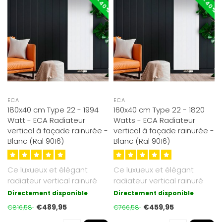
ECA
ECA
180x40 cm Type 22 - 1994
160x40 cm Type 22 - 1820
Watt - ECA Radiateur
Watts - ECA Radiateur
vertical à façade rainurée -
vertical à façade rainurée -
Blanc (Ral 9016)
Blanc (Ral 9016)
Ce luxueux et élégant
Ce luxueux et élégant
radiateur vertical rainuré
radiateur vertical rainuré
ECA mesure 180x40 cm et
ECA mesure 160x40 cm et
Directement disponible
Directement disponible
est ..
est ..
€489,95
€459,95
€816,58
€766,58