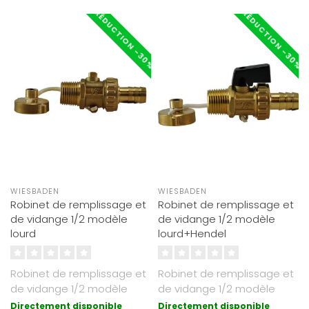
RÉDUCTION -30%
RÉDUCTION -30%
WIESBADEN
WIESBADEN
Robinet de remplissage et
Robinet de remplissage et
de vidange 1/2 modèle
de vidange 1/2 modèle
lourd
lourd+Hendel
Robinet de remplissage et
Robinet de remplissage et
de vidange 1/2 modèle
de vidange 1/2 modèle
lourd
lourd+Hendel
Directement disponible
Directement disponible