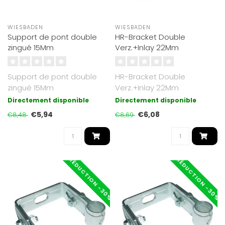
WIESBADEN
WIESBADEN
Support de pont double
HR-Bracket Double
zingué 15Mm
Verz.+Inlay 22Mm
Support de pont double
HR-Bracket Double
zingué 15Mm
Verz.+Inlay 22Mm
Directement disponible
Directement disponible
€5,94
€6,08
€8,48
€8,69
RÉDUCTION -30%
RÉDUCTION -30%