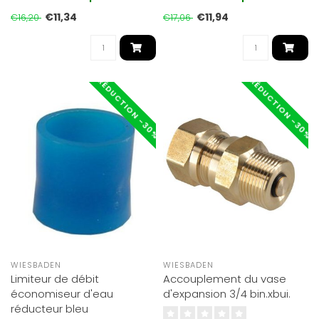
€11,34
€11,94
€16,20
€17,06
RÉDUCTION -30%
RÉDUCTION -30%
WIESBADEN
WIESBADEN
Limiteur de débit
Accouplement du vase
économiseur d'eau
d'expansion 3/4 bin.xbui.
réducteur bleu