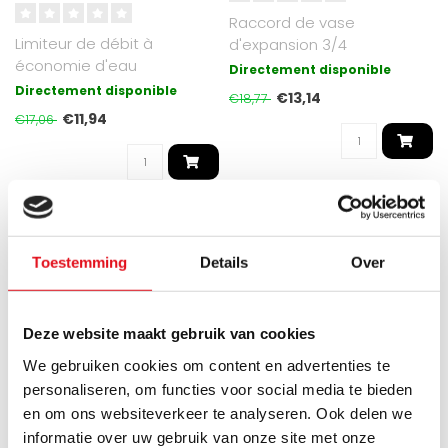
Raccord de vase
Limiteur de débit à
d'expansion 3/4
économie d'eau
poucebin.xbui.
Directement disponible
Directement disponible
€13,14
€18,77
€11,94
€17,06
RÉDUCTION -30%
RÉDUCTION -30%
Toestemming
Details
Over
Deze website maakt gebruik van cookies
We gebruiken cookies om content en advertenties te
personaliseren, om functies voor social media te bieden
en om ons websiteverkeer te analyseren. Ook delen we
informatie over uw gebruik van onze site met onze