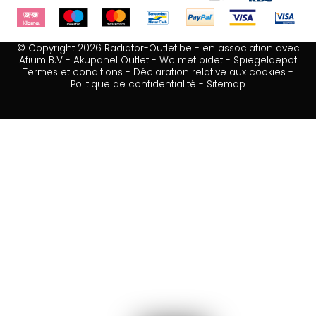
© Copyright 2026 Radiator-Outlet.be - en association avec
Afium B.V
-
Akupanel Outlet
-
Wc met bidet
-
Spiegeldepot
Termes et conditions
-
Déclaration relative aux cookies
-
Politique de confidentialité
-
Sitemap