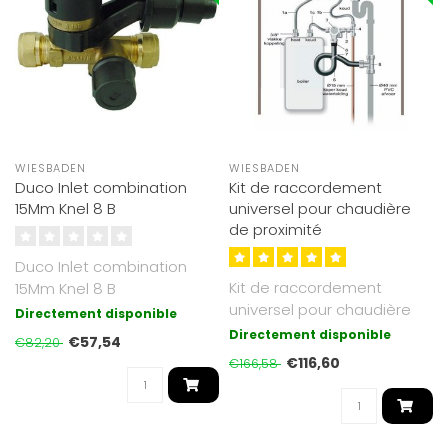
WIESBADEN
WIESBADEN
Duco Inlet combination
Kit de raccordement
15Mm Knel 8 B
universel pour chaudière
de proximité
Duco Inlet combination
Kit de raccordement
15Mm Knel 8 B
universel pour chaudière
Directement disponible
de proximité
Directement disponible
€57,54
€82,20
€116,60
€166,58