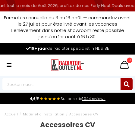
ut le mois de Août 2026, profitez de nos Early Heat Deals avec rem
Fermeture annuelle du 3 au 16 août — commandez avant
le 27 juillet pour être livré avant les vacances
L’enlèvement dans notre showroom reste possible
jusqu’au 1er août à 16 h 30.
r specialist in NL & BE
Leader du marché
d
0
★★★★★
4,6
/5
Sur base de
1.044 reviews
Accueil
/
Matériel d'installation
/
Accessoires CV
Accessoires CV