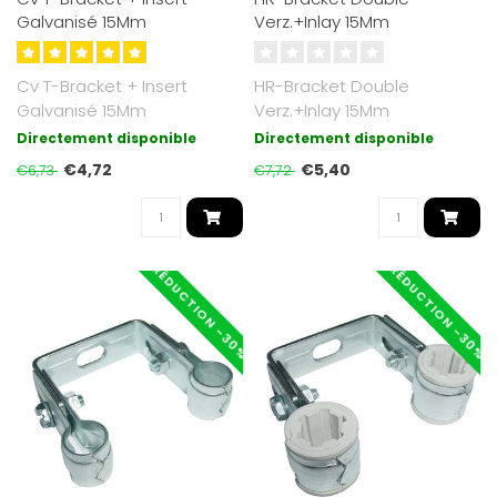
Galvanisé 15Mm
Verz.+Inlay 15Mm
Cv T-Bracket + Insert
HR-Bracket Double
Galvanisé 15Mm
Verz.+Inlay 15Mm
Directement disponible
Directement disponible
€4,72
€5,40
€6,73
€7,72
RÉDUCTION -30%
RÉDUCTION -30%