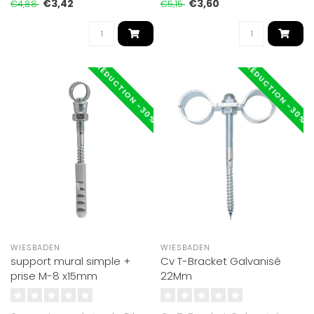
€3,42
€3,60
€4,88
€5,15
RÉDUCTION -30%
RÉDUCTION -30%
WIESBADEN
WIESBADEN
support mural simple +
Cv T-Bracket Galvanisé
prise M-8 x15mm
22Mm