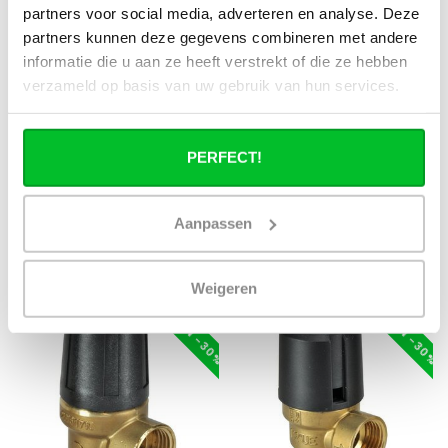
partners voor social media, adverteren en analyse. Deze
WIESBADEN
WIESBADEN
partners kunnen deze gegevens combineren met andere
HM vanne pivotante pour
Manomètre Watts CV 63
tuyau chrome 1/2x3/4
A.1/4 4 bar+champ vert
informatie die u aan ze heeft verstrekt of die ze hebben
verzameld op basis van uw gebruik van hun services.
HM vanne pivotante pour
Manomètre Watts CV 63
tuyau chrome 1/2x3/4
A.1/4 4 bar+champ vert
PERFECT!
Directement disponible
Directement disponible
€17,94
€20,34
€25,63
€29,06
Aanpassen
RÉDUCTION -30%
RÉDUCTION -30%
Weigeren