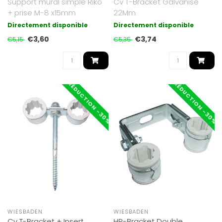
Support mural simple Riko
Cv T-Bracket Galvanisé
+ prise M-8 x15mm
22Mm
Directement disponible
Directement disponible
€3,60
€3,74
€5,15
€5,35
RÉDUCTION -30%
RÉDUCTION -30%
WIESBADEN
WIESBADEN
Cv T-Bracket + Insert
HR-Bracket Double