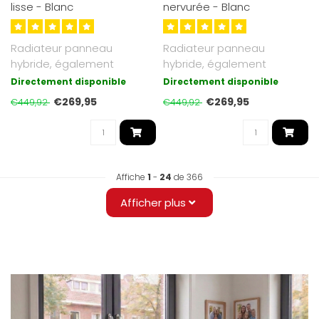
lisse - Blanc
nervurée - Blanc
Radiateur panneau
Radiateur panneau
hybride, également
hybride, également
adapté basse
adapté basse
Directement disponible
Directement disponible
température. Jusqu’à 30 ..
température. Jusqu’à 30 ..
€269,95
€269,95
€449,92
€449,92
Affiche
1
-
24
de 366
Afficher plus