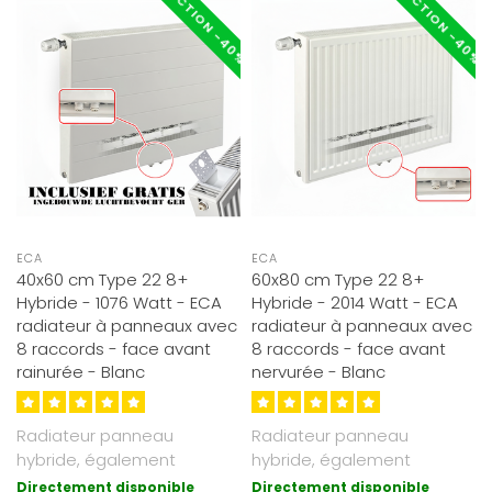
RÉDUCTION -40%
RÉDUCTION -40%
ECA
ECA
40x60 cm Type 22 8+
60x80 cm Type 22 8+
Hybride - 1076 Watt - ECA
Hybride - 2014 Watt - ECA
radiateur à panneaux avec
radiateur à panneaux avec
8 raccords - face avant
8 raccords - face avant
rainurée - Blanc
nervurée - Blanc
Radiateur panneau
Radiateur panneau
hybride, également
hybride, également
adapté basse
adapté basse
Directement disponible
Directement disponible