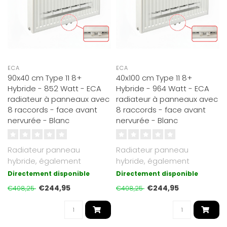
ECA
ECA
90x40 cm Type 11 8+
40x100 cm Type 11 8+
Hybride - 852 Watt - ECA
Hybride - 964 Watt - ECA
radiateur à panneaux avec
radiateur à panneaux avec
8 raccords - face avant
8 raccords - face avant
nervurée - Blanc
nervurée - Blanc
Radiateur panneau
Radiateur panneau
hybride, également
hybride, également
adapté basse
adapté basse
Directement disponible
Directement disponible
température. Jusqu’à 30 ..
température. Jusqu’à 30 ..
€244,95
€244,95
€408,25
€408,25