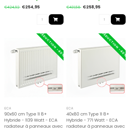
température. Jusqu’à 30 ..
température. Jusqu’à 30 ..
€254,95
€258,95
€424,92
€431,58
RÉDUCTION -40%
RÉDUCTION -40%
ECA
ECA
90x60 cm Type 11 8+
40x80 cm Type 11 8+
Hybride - 1139 Watt - ECA
Hybride - 771 Watt - ECA
radiateur à panneaux avec
radiateur à panneaux avec