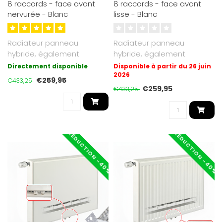
8 raccords - face avant
8 raccords - face avant
nervurée - Blanc
lisse - Blanc
Radiateur panneau
Radiateur panneau
hybride, également
hybride, également
adapté basse
adapté basse
Directement disponible
Disponible à partir du 26 juin
température. Jusqu’à 30 ..
température. Jusqu’à 30 ..
2026
€259,95
€433,25
€259,95
€433,25
RÉDUCTION -40%
RÉDUCTION -40%