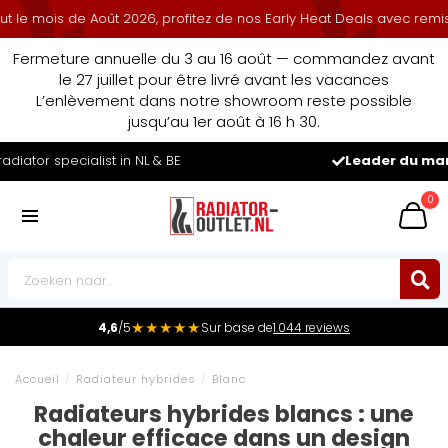
s de Août 2026, profitez de nos Early Heat Deals avec remise cumul
Fermeture annuelle du 3 au 16 août — commandez avant
le 27 juillet pour être livré avant les vacances
L’enlèvement dans notre showroom reste possible
jusqu’au 1er août à 16 h 30.
Leader du marché
des radiateurs au Benelux
0
★★★★★
4,6
/5
Sur base de
1.044 reviews
Accueil
/
Radiateur hybrides
/
Blanc
Radiateurs hybrides blancs : une
chaleur efficace dans un design