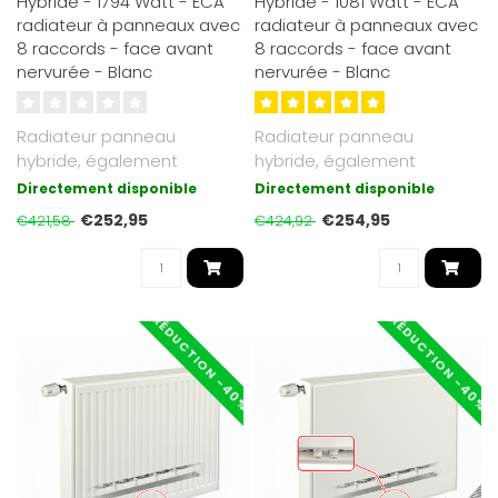
Hybride - 1794 Watt - ECA
Hybride - 1081 Watt - ECA
radiateur à panneaux avec
radiateur à panneaux avec
8 raccords - face avant
8 raccords - face avant
nervurée - Blanc
nervurée - Blanc
Radiateur panneau
Radiateur panneau
hybride, également
hybride, également
adapté basse
adapté basse
Directement disponible
Directement disponible
température. Jusqu’à 30 ..
température. Jusqu’à 30 ..
€252,95
€254,95
€421,58
€424,92
RÉDUCTION -40%
RÉDUCTION -40%