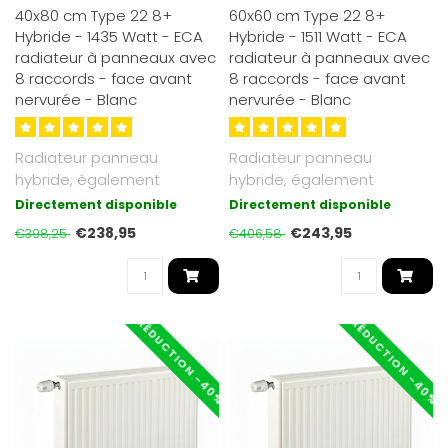
40x80 cm Type 22 8+
60x60 cm Type 22 8+
Hybride - 1435 Watt - ECA
Hybride - 1511 Watt - ECA
radiateur à panneaux avec
radiateur à panneaux avec
8 raccords - face avant
8 raccords - face avant
nervurée - Blanc
nervurée - Blanc
Radiateur panneau
Radiateur panneau
hybride, également
hybride, également
adapté basse
adapté basse
Directement disponible
Directement disponible
température. Jusqu’à 30 ..
température. Jusqu’à 30 ..
€238,95
€243,95
€398,25
€406,58
RÉDUCTION -40%
RÉDUCTION -40%