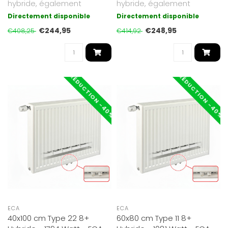
hybride, également
hybride, également
adapté basse
adapté basse
Directement disponible
Directement disponible
température. Jusqu’à 30 ..
température. Jusqu’à 30 ..
€244,95
€248,95
€408,25
€414,92
RÉDUCTION -40%
RÉDUCTION -40%
ECA
ECA
40x100 cm Type 22 8+
60x80 cm Type 11 8+