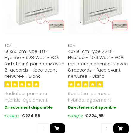
ECA
ECA
50x80 cm Type 11 8+
40x60 cm Type 22 8+
Hybride - 928 Watt - ECA
Hybride - 1076 Watt - ECA
radiateur à panneaux avec
radiateur à panneaux avec
8 raccords - face avant
8 raccords - face avant
nervurée - Blanc
nervurée - Blanc
Radiateur panneau
Radiateur panneau
hybride, également
hybride, également
adapté basse
adapté basse
Directement disponible
Directement disponible
température. Jusqu’à 30 ..
température. Jusqu’à 30 ..
€224,95
€224,95
€374,92
€374,92