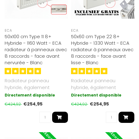
ECA
ECA
50x100 cm Type 11 8+
50x60 cm Type 22 8+
Hybride - 1160 Watt - ECA
Hybride - 1330 Watt - ECA
radiateur à panneaux avec
radiateur à panneaux avec
8 raccords - face avant
8 raccords - face avant
nervurée - Blanc
lisse - Blanc
Radiateur panneau
Radiateur panneau
hybride, également
hybride, également
adapté basse
adapté basse
Directement disponible
Directement disponible
température. Jusqu’à 30 ..
température. Jusqu’à 30 ..
€254,95
€254,95
€424,92
€424,92