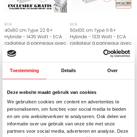
ECA
ECA
40x80 cm Type 22 8+
60x100 cm Type 11 8+
Hybride - 1435 Watt - ECA
Hybride - 1331 Watt - ECA
radiateur à panneaux avec
radiateur à panneaux avec
8 raccords - face avant
8 raccords - face avant
lisse - Blanc
nervurée - Blanc
Toestemming
Details
Over
Radiateur panneau
Radiateur panneau
hybride, également
hybride, également
adapté basse
adapté basse
Directement disponible
Directement disponible
Deze website maakt gebruik van cookies
température. Jusqu’à 30 ..
température. Jusqu’à 30 ..
€263,95
€264,95
€439,92
€441,58
We gebruiken cookies om content en advertenties te
personaliseren, om functies voor social media te bieden
en om ons websiteverkeer te analyseren. Ook delen we
informatie over uw gebruik van onze site met onze
RÉDUCTION -40%
RÉDUCTION -40%
partners voor social media, adverteren en analyse. Deze