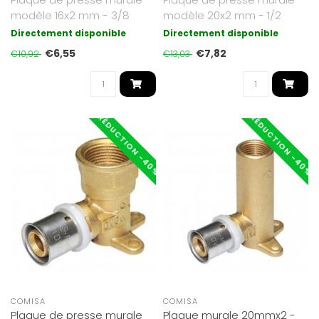
modèle 16x2 mm - 3/8
modèle 20x2 mm - 1/2
inchHauteur 39mm
inchHauteur 52mm..
Directement disponible
Directement disponible
Approuvé KIWA..
€6,55
€7,82
€10,92
€13,03
RÉDUCTION -40%
RÉDUCTION -40%
COMISA
COMISA
Plaque de presse murale
Plaque murale 20mmx2 -