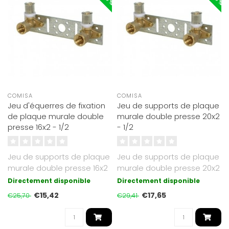
COMISA
COMISA
Jeu d'équerres de fixation
Jeu de supports de plaque
de plaque murale double
murale double presse 20x2
presse 16x2 - 1/2
- 1/2
Jeu de supports de plaque
Jeu de supports de plaque
murale double presse 16x2
murale double presse 20x2
- 1/2 pouce..
- 1/2 pouce . A utiliser par..
Directement disponible
Directement disponible
€15,42
€17,65
€25,70
€29,41