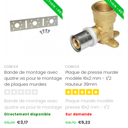
RÉDUCTION -40%
RÉDUCTION -40%
COMISA
COMISA
Bande de montage avec
Plaque de presse murale
quatre vis pour le montage
modèle 16x2 mm - 1/2
de plaques murales
Hauteur 39mm
Bande de montage avec
Plaque murale modèle
quatre vis pour le montage
presse 16x2 mm - 1/2
de plaques murales Taille
inchHauteur 39mm
Directement disponible
Sur demande
153 m..
Approuvé KIWA..
€3,17
€5,22
€5,29
€8,70