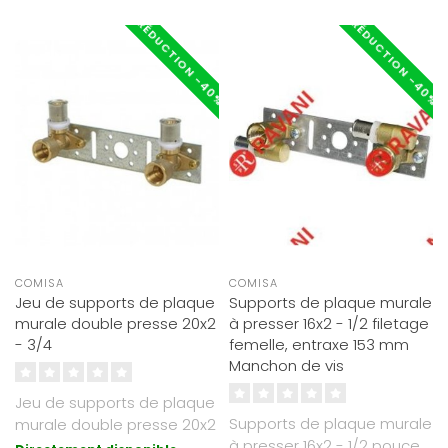
RÉDUCTION -40%
RÉDUCTION -40%
COMISA
COMISA
Jeu de supports de plaque
Supports de plaque murale
murale double presse 20x2
à presser 16x2 - 1/2 filetage
- 3/4
femelle, entraxe 153 mm
Manchon de vis
Jeu de supports de plaque
Supports de plaque murale
murale double presse 20x2
à presser 16x2 - 1/2 pouce
- 3/4 inchUtilisation avec p..