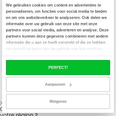
femelle, entraxe 153 mm
- 16x2 cœur à cœur 15.3
We gebruiken cookies om content en advertenties te
Manchon de vis
personaliseren, om functies voor social media te bieden
en om ons websiteverkeer te analyseren. Ook delen we
Supports spéciaux pour
Supports de plaque murale
plaques murales 16x2 - 1/2
informatie over uw gebruik van onze site met onze
à presser 20x2 - 1/2 pouce
pouceF - 16x2 cœur à cœur
partners voor social media, adverteren en analyse. Deze
Directement disponible
Filetage intérieur, entra..
..
Directement disponible
partners kunnen deze gegevens combineren met andere
€27,96
€46,59
informatie die u aan ze heeft verstrekt of die ze hebben
€27,02
€45,03
verzameld op basis van uw gebruik van hun services.
PERFECT!
Affiche
1
-
14
de 14
Aanpassen
Text:
Weigeren
Quand le service de fret livre-t-il dans
votre région ?