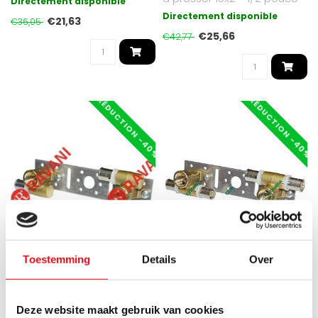
Directement disponible
Filetage intérieur, entra..
Directement disponible
€21,63
€36,05
€25,66
€42,77
RÉDUCTION -40%
RÉDUCTION -40%
Toestemming
Details
Over
COMISA
COMISA
Supports de plaque murale
Supports spéciaux pour
Deze website maakt gebruik van cookies
presse 20x2 - 1/2 filetage
plaques murales 16x2 - 1/2 F