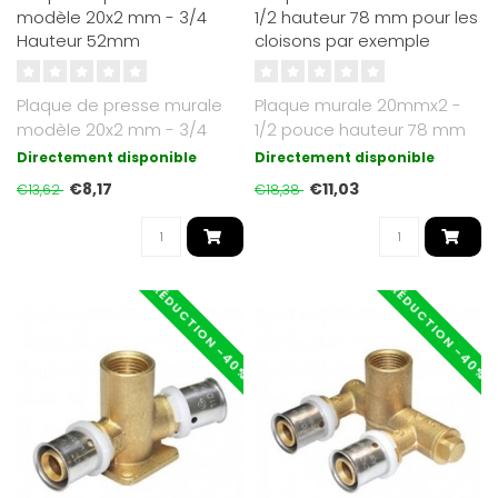
modèle 20x2 mm - 3/4
1/2 hauteur 78 mm pour les
Hauteur 52mm
cloisons par exemple
Plaque de presse murale
Plaque murale 20mmx2 -
modèle 20x2 mm - 3/4
1/2 pouce hauteur 78 mm
inchHauteur 52mm
pour les murs système,
Directement disponible
Directement disponible
Approuvé KIWA..
entre aut..
€8,17
€11,03
€13,62
€18,38
RÉDUCTION -40%
RÉDUCTION -40%