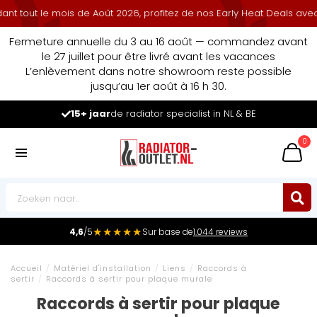
tout le mois de Août 2026, profitez de nos Early Heat Deals avec r
Fermeture annuelle du 3 au 16 août — commandez avant
le 27 juillet pour être livré avant les vacances
L’enlèvement dans notre showroom reste possible
jusqu’au 1er août à 16 h 30.
15+ jaar
de radiator specialist in NL & BE
0
★★★★★
4,6
/5
Sur base de
1.044 reviews
Accueil
/
Matériel d'installation
/
Liens
/
Raccords à
sertir
/
Raccords à sertir pour plaque murale
Raccords à sertir pour plaque