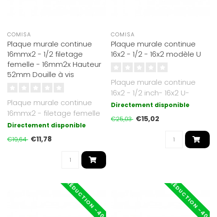
COMISA
COMISA
Plaque murale continue
Plaque murale continue
16mmx2 - 1/2 filetage
16x2 - 1/2 - 16x2 modèle U
femelle - 16mm2x Hauteur
52mm Douille à vis
Plaque murale continue
16x2 - 1/2 inch- 16x2 U-
Plaque murale continue
model KIWA approved..
Directement disponible
16mmx2 - filetage femelle
€15,02
€25,03
1/2 pouce - 16mm2x
Directement disponible
Hauteur 52mm..
€11,78
€19,64
RÉDUCTION -40%
RÉDUCTION -40%