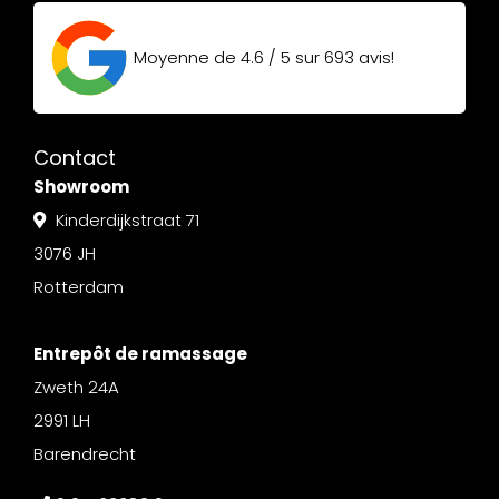
Moyenne de
4.6 / 5
sur
693
avis!
Contact
Showroom
Kinderdijkstraat 71
3076 JH
Rotterdam
Entrepôt de ramassage
Zweth 24A
2991 LH
Barendrecht