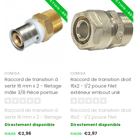
RÉDUCTION -40%
RÉDUCTION -40%
COMISA
COMISA
Raccord de transition à
Raccord de transition droit
sertir 16 mm x 2 - filetage
16x2 - 1/2 pouce Filet
mâle 3/8 Pièce pointue
extérieur embout unik
Raccord de transition à
Raccord de transition droit
sertir 16 mm x 2 - filetage
16x2 - 1/2 pouce Filet
mâle 3/8 pouces
extérieur embout unik..
Directement disponible
Directement disponible
homologué..
€2,96
€2,97
€4,93
€4,96