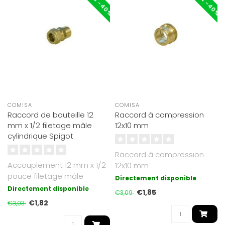
COMISA
COMISA
Raccord de bouteille 12
Raccord à compression
mm x 1/2 filetage mâle
12x10 mm
cylindrique Spigot
Raccord à compression
Accouplement 12 mm x 1/2
12x10 mm
pouce filetage mâle
Directement disponible
cylindrique
Directement disponible
€1,85
€3,09
€1,82
€3,03