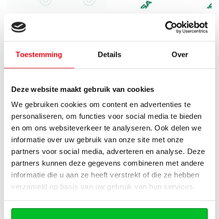
COMISA
COMISA
Raccord poussoir droit
Raccord genou 15mm x 1/2
20mm x 2
filetage mâle conique
Toestemming
Details
Over
Pièce pointue
Raccord à sertir droit
Coude d'accouplement 15
20mm x 2 KIWA testé
Deze website maakt gebruik van cookies
mm x 1/2 pouce filetage
Directement disponible
We gebruiken cookies om content en advertenties te
mâle conique
Directement disponible
€3,55
€5,92
personaliseren, om functies voor social media te bieden
€3,69
€6,15
en om ons websiteverkeer te analyseren. Ook delen we
informatie over uw gebruik van onze site met onze
partners voor social media, adverteren en analyse. Deze
partners kunnen deze gegevens combineren met andere
RÉDUCTION -40%
RÉDUCTION -40%
informatie die u aan ze heeft verstrekt of die ze hebben
verzameld op basis van uw gebruik van hun services.