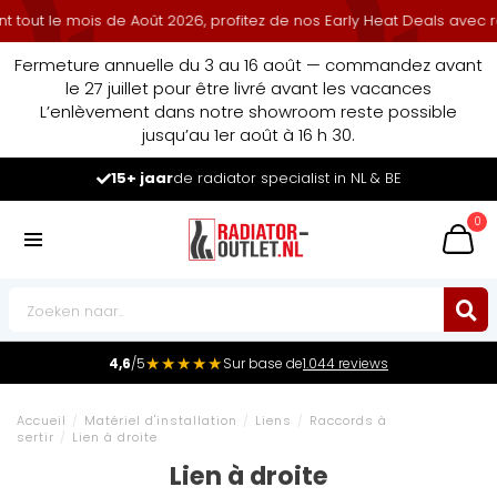
 le mois de Août 2026, profitez de nos Early Heat Deals avec remis
Fermeture annuelle du 3 au 16 août — commandez avant
le 27 juillet pour être livré avant les vacances
L’enlèvement dans notre showroom reste possible
jusqu’au 1er août à 16 h 30.
Leader du marché
des radiateurs au Benelux
0
★★★★★
4,6
/5
Sur base de
1.044 reviews
Accueil
/
Matériel d'installation
/
Liens
/
Raccords à
sertir
/
Lien à droite
Lien à droite