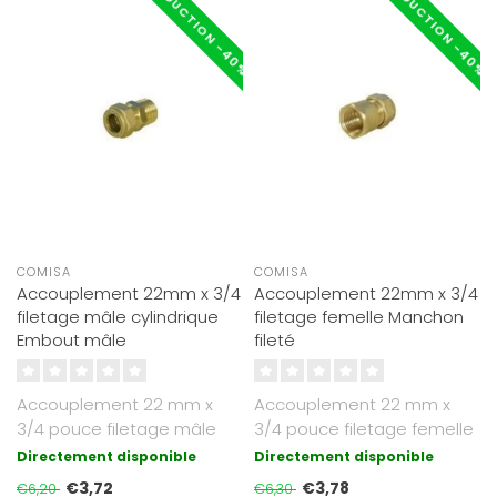
RÉDUCTION -40%
RÉDUCTION -40%
COMISA
COMISA
Accouplement 22mm x 3/4
Accouplement 22mm x 3/4
filetage mâle cylindrique
filetage femelle Manchon
Embout mâle
fileté
Accouplement 22 mm x
Accouplement 22 mm x
3/4 pouce filetage mâle
3/4 pouce filetage femelle
cylindrique
Directement disponible
Directement disponible
€3,72
€3,78
€6,20
€6,30