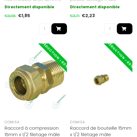
10mm
conique
Directement disponible
Directement disponible
€1,85
€2,23
€3,08
€3,71
RÉDUCTION -40%
RÉDUCTION -40%
COMISA
COMISA
Raccord à compression
Raccord de bouteille 15mm
15mm x 1/2 filetage mâle
x 1/2 filetage mâle