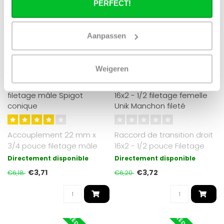
PERFECT!
Aanpassen
Weigeren
COMISA
COMISA
Accouplement 22mm x 3/4
Raccord de transition droit
filetage mâle Spigot
16x2 - 1/2 filetage femelle
conique
Unik Manchon fileté
Accouplement 22 mm x
Raccord de transition droit
3/4 pouce filetage mâle
16x2 - 1/2 pouce Filetage
conique
femelle Unik..
Directement disponible
Directement disponible
€3,71
€3,72
€6,18
€6,20