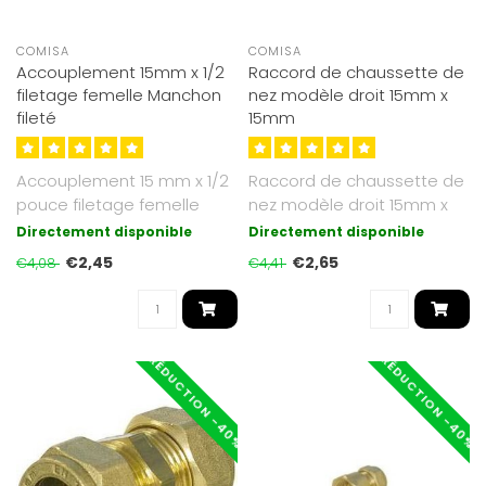
COMISA
COMISA
Accouplement 15mm x 1/2
Raccord de chaussette de
filetage femelle Manchon
nez modèle droit 15mm x
fileté
15mm
Accouplement 15 mm x 1/2
Raccord de chaussette de
pouce filetage femelle
nez modèle droit 15mm x
15mm
Directement disponible
Directement disponible
€2,45
€2,65
€4,08
€4,41
RÉDUCTION -40%
RÉDUCTION -40%