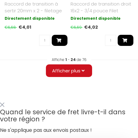
Raccord de transition à
Raccord de transition droit
sertir 20mm x 2 - filetage
16x2 - 3/4 pouce Filet
mâle 1/2 pouce homologué
extérieur embout unik..
Directement disponible
Directement disponible
K..
€4,01
€4,02
€6,68
€6,69
Affiche
1
-
24
de 76
Afficher plus
Quand le service de fret livre-t-il dans
votre région ?
Ne s'applique pas aux envois postaux !