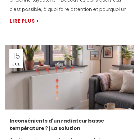
c'est possible, à quoi faire attention et pourquoi un
...
LIRE PLUS
15
JUL
Inconvénients d'un radiateur basse
température ? | La solution