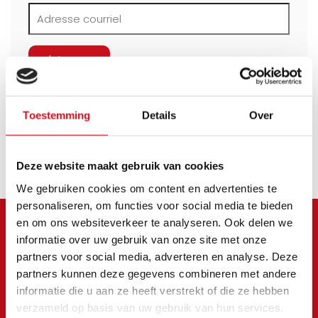
S'abonner
Toestemming
Details
Over
Page
1
de 62
Deze website maakt gebruik van cookies
We gebruiken cookies om content en advertenties te
personaliseren, om functies voor social media te bieden
en om ons websiteverkeer te analyseren. Ook delen we
informatie over uw gebruik van onze site met onze
Meld je aan voor onze
partners voor social media, adverteren en analyse. Deze
nieuwsbrief
partners kunnen deze gegevens combineren met andere
informatie die u aan ze heeft verstrekt of die ze hebben
Blijf op de hoogte van onze laatste acties en
verzameld op basis van uw gebruik van hun services.
aanbiedingen