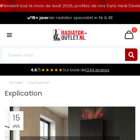
dant tout le mois de Août 2026, profitez de nos Early Heat Deals a
15+ jaar
de radiator specialist in NL & BE
0
★★★★★
4,6
/5
Sur base de
1.044 reviews
Accueil
/
Explication
Explication
15
JUL