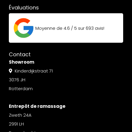
Évaluations
Moyenne de
4.6 / 5
sur
693
avis!
Contact
Showroom
Kinderdijkstraat 71
3076 JH
Rotterdam
Entrepôt de ramassage
Zweth 24A
2991 LH