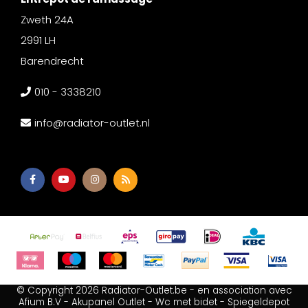
Zweth 24A
2991 LH
Barendrecht
010 - 3338210
info@radiator-outlet.nl
© Copyright 2026 Radiator-Outlet.be - en association avec
Afium B.V
-
Akupanel Outlet
-
Wc met bidet
-
Spiegeldepot