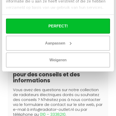
Vous êtes convaincu et souhaitez acheter un
informatie die u aan ze heeft verstrekt of die ze hebben
radiateur électrique doré pour votre salle de
verzameld op basis van uw gebruik van hun services.
bain, votre cuisine ou votre salon ?
Commandez-le facilement via notre boutique
en ligne. Nous livrons gratuitement dans toute
la France à partir de 50,00 € et en Belgique à
PERFECT!
partir de 150,00 €. De plus, vous pouvez
également récupérer votre commande en
magasin.
Aanpassen
Weigeren
Contactez Radiator-Outlet
pour des conseils et des
informations
Vous avez des questions sur notre collection
de radiateurs électriques dorés ou souhaitez
des conseils ? N'hésitez pas à nous contacter
via le formulaire de contact sur le site web, par
e-mail à
info@radiator-outlet.nl
ou par
téléphone au
010 – 3338210
.