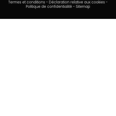
Termes et conditions
-
Déclaration relative aux cookies
-
Politique de confidentialité
-
Sitemap