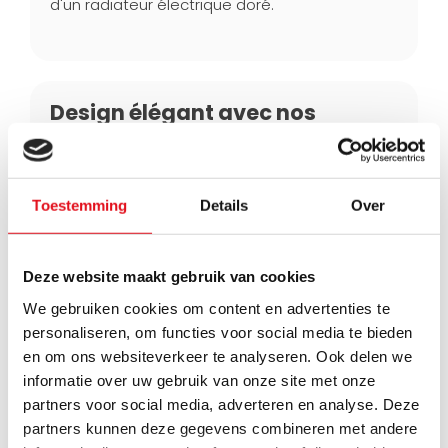
d'un radiateur électrique doré.
Design élégant avec nos
radiateurs électriques
Nos radiateurs électriques dorés sont dotés
d'un design épuré et robuste, ce qui en fait un
Toestemming
Details
Over
accent frappant dans votre intérieur. De plus,
de nombreuses dimensions sont disponibles,
des options compactes de 80x60 cm aux plus
grandes de 180x60 cm, ainsi que des versions
Deze website maakt gebruik van cookies
blanches intemporelles.
We gebruiken cookies om content en advertenties te
personaliseren, om functies voor social media te bieden
en om ons websiteverkeer te analyseren. Ook delen we
informatie over uw gebruik van onze site met onze
Commandez votre radiateur
partners voor social media, adverteren en analyse. Deze
électrique doré en ligne
partners kunnen deze gegevens combineren met andere