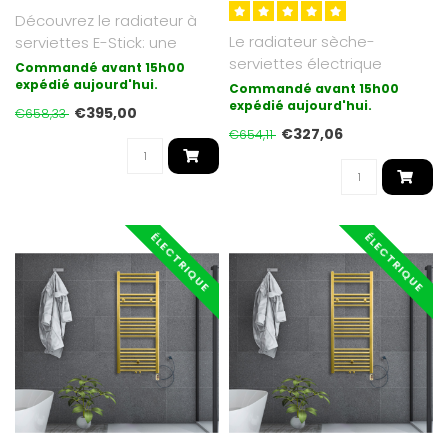
Découvrez le radiateur à
Le radiateur sèche-
serviettes E-Stick: une
serviettes électrique
solution élégante et effica..
Commandé avant 15h00
On/Off d'Oppio est
expédié aujourd'hui.
Commandé avant 15h00
désormais disponi..
expédié aujourd'hui.
€395,00
€658,33
€327,06
€654,11
ÉLECTRIQUE
ÉLECTRIQUE