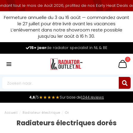
t tout le mois de Août 2026, profitez de nos Early Heat Deals avec
Fermeture annuelle du 3 au 16 août — commandez avant
le 27 juillet pour être livré avant les vacances
L’enlèvement dans notre showroom reste possible
jusqu’au 1er août à 16 h 30.
15+ jaar
de radiator specialist in NL & BE
0
★★★★★
4,6
/5
Sur base de
1.044 reviews
Accueil
/
Radiateur électrique
/
Or
Radiateurs électriques dorés