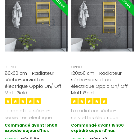
OPPIO
OPPIO
80x60 cm - Radiateur
120x50 cm - Radiateur
sèche-serviettes
sèche-serviettes
électrique Oppio On/ Off
électrique Oppio On/ Off
Matt Gold
Matt Gold
Le radiateur sèche-
Le radiateur sèche-
serviettes électrique
serviettes électrique
On/Off d'Oppio est
On/Off d'Oppio est
Commandé avant 15h00
Commandé avant 15h00
désormais disponi..
expédié aujourd'hui.
désormais disponi..
expédié aujourd'hui.