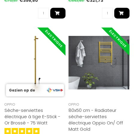
€356,80
€321,73
€713,61
€643,45
ÉLECTRIQUE
ÉLECTRIQUE
Gezien op de
OPPIO
OPPIO
Sèche-serviettes
80x50 cm - Radiateur
électrique à tige E-Stick -
sèche-serviettes
Or Brossé - 75 Watt
électrique Oppio On/ Off
Matt Gold