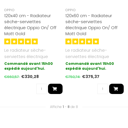
OPPIO
OPPIO
120x40 cm - Radiateur
120x60 cm - Radiateur
sèche-serviettes
sèche-serviettes
électrique Oppio On/ Off
électrique Oppio On/ Off
Matt Gold
Matt Gold
Le radiateur sèche-
Le radiateur sèche-
serviettes électrique
serviettes électrique
On/Off d'Oppio est
On/Off d'Oppio est
Commandé avant 15h00
Commandé avant 15h00
désormais disponi..
expédié aujourd'hui.
désormais disponi..
expédié aujourd'hui.
€330,28
€375,37
€660,57
€750,74
Affiche
1
-
8
de 8