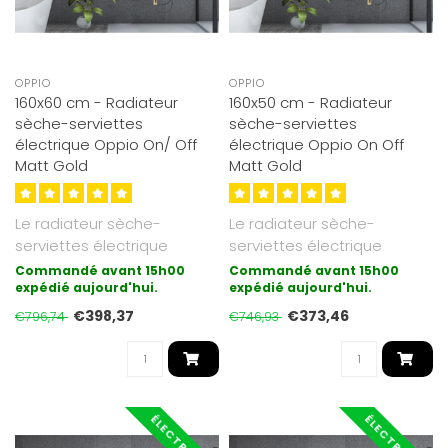
OPPIO
OPPIO
160x60 cm - Radiateur
160x50 cm - Radiateur
sèche-serviettes
sèche-serviettes
électrique Oppio On/ Off
électrique Oppio On Off
Matt Gold
Matt Gold
Le radiateur sèche-
Le radiateur sèche-
serviettes électrique
serviettes électrique
On/Off d'Oppio est
On/Off d'Oppio est
Commandé avant 15h00
Commandé avant 15h00
désormais disponi..
expédié aujourd'hui.
désormais disponi..
expédié aujourd'hui.
€398,37
€373,46
€796,74
€746,93
ÉLECTRIQUE
ÉLECTRIQUE