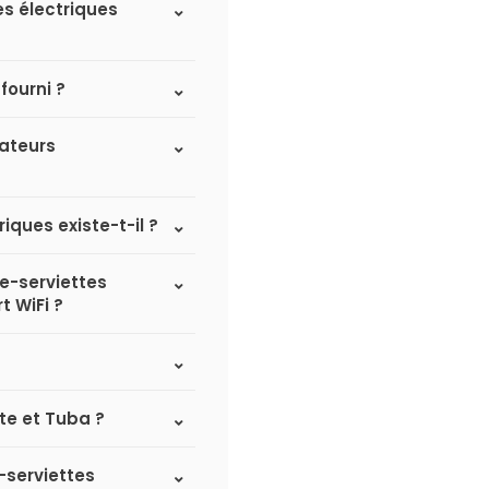
es électriques
fourni ?
iateurs
iques existe-t-il ?
he-serviettes
t WiFi ?
ite et Tuba ?
-serviettes