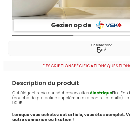
Gezien op de
Geschikt voor
5
2
m
DESCRIPTION
SPÉCIFICATIONS
QUESTION
Description du produit
Cet élégant radiateur sèche-serviettes
électrique
Elite Eco
(couche de protection supplémentaire contre la rouille). La
9005.
Lorsque vous achetez cet article, vous êtes complet. 
autre connexion ou fixation !