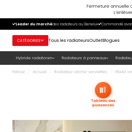
Fermeture annuelle d
L’enlève
Leader du marché
des radiateurs au Benelux
Commandé avant
Tous les radiateurs
Outlet
Blogues
CATÉGORIES
Hybride radiatoren
Radiateurs à panneaux
Radiateu
Retour
/
Accueil
/
Radiateur sèche-serviettes
/
115x40 c
Tableau des
puissances