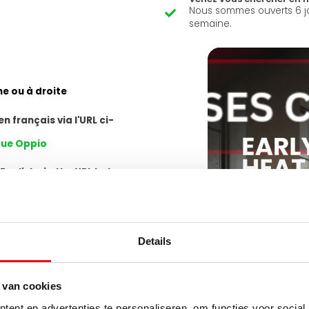
Nous sommes ouverts 6 j
semaine.
e ou à droite
n français via l'URL ci-
ique Oppio
nglish via the URL below::
tor
Details
 ambiante.
 van cookies
ent en advertenties te personaliseren, om functies voor social