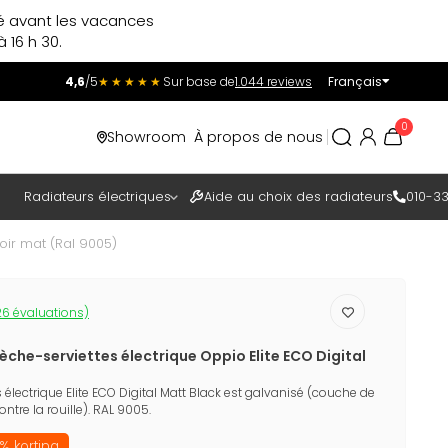
ré avant les vacances
 16 h 30.
4,6
/5
★★★★★
Sur base de
1.044 reviews
Français
Incl.
Excl.
0
Showroom
À propos de nous
TAXES
Radiateurs électriques
Aide au choix des radiateurs
010-33
oir mat (Ral 9005)
6 évaluations)
èche-serviettes électrique Oppio Elite ECO Digital
 électrique Elite ECO Digital Matt Black est galvanisé (couche de
tre la rouille). RAL 9005.
% korting