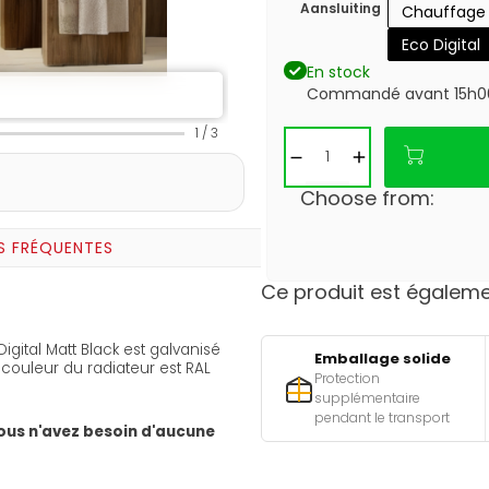
Aansluiting
Chauffage 
Eco Digital
En stock
Commandé avant 15h00 
1
/
3
Choose from:
S FRÉQUENTES
Ce produit est égalemen
 Digital Matt Black est galvanisé
Emballage solide
 couleur du radiateur est RAL
Protection
supplémentaire
pendant le transport
Vous n'avez besoin d'aucune