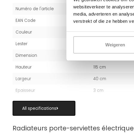
websiteverkeer te analyseren
Numéro de l'article
120751
media, adverteren en analys
EAN Code
6094104477473
verstrekt of die ze hebben v
Couleur
Noir (RAL 9005)
Lester
13 kg
Weigeren
Dimension
115x40 cm
Hauteur
115 cm
Largeur
40 cm
Epaisseur
3 cm
All specifications
Radiateurs porte-serviettes électrique