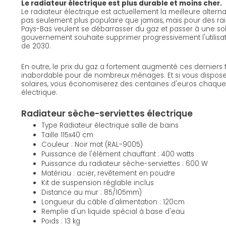
Le radiateur électrique est plus durable et moins cher.
Le radiateur électrique est actuellement la meilleure alternat
pas seulement plus populaire que jamais, mais pour des ra
Pays-Bas veulent se débarrasser du gaz et passer à une sol
gouvernement souhaite supprimer progressivement l'utilisat
de 2030.
En outre, le prix du gaz a fortement augmenté ces derniers
inabordable pour de nombreux ménages. Et si vous dispo
solaires, vous économiserez des centaines d'euros chaqu
électrique.
Radiateur sèche-serviettes électrique
Type Radiateur électrique salle de bains
Taille 115x40 cm
Couleur : Noir mat (RAL-9005)
Puissance de l'élément chauffant : 400 watts
Puissance du radiateur sèche-serviettes : 600 W
Matériau : acier, revêtement en poudre
Kit de suspension réglable inclus
Distance au mur : 85/105mm)
Longueur du câble d'alimentation : 120cm
Remplie d'un liquide spécial à base d'eau
Poids : 13 kg