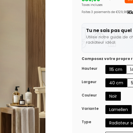
Taxes incluses
Faites 3 paiements de €129,98.
Tu ne sais pas quel 
Utilise notre guide de c
radiateur idéal.
Composez votre propre r
Hauteur
115 cm
1
Largeur
40 cm
Couleur
Noir
Variante
Lamellen
Type
Radiateur 