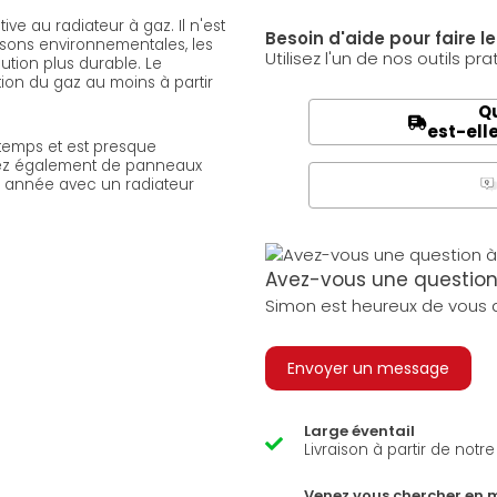
ive au radiateur à gaz. Il n'est
Besoin d'aide pour faire l
isons environnementales, les
Utilisez l'un de nos outils pra
ution plus durable. Le
ion du gaz au moins à partir
Qu
est-ell
 temps et est presque
sez également de panneaux
e année avec un radiateur
Q
A
Avez-vous une question 
Simon est heureux de vous a
Envoyer un message
Large éventail
Livraison à partir de notr
Venez vous chercher en 