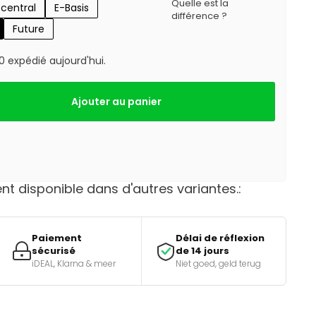
Quelle est la
central
E-Basis
différence ?
Future
expédié aujourd'hui.
Ajouter au panier
t disponible dans d'autres variantes.:
Paiement
Délai de réflexion
sécurisé
de 14 jours
iDEAL, Klarna & meer
Niet goed, geld terug