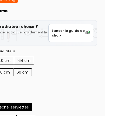
radiateur choisir ?
Lancer le guide de
hoix et trouve rapidement le
choix
adiateur
40 cm
164 cm
50 cm
60 cm
sèche-serviettes