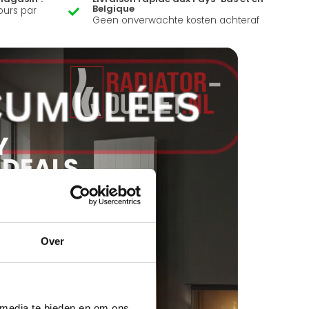
Belgique
ours par
Geen onverwachte kosten achteraf
Over
 media te bieden en om ons