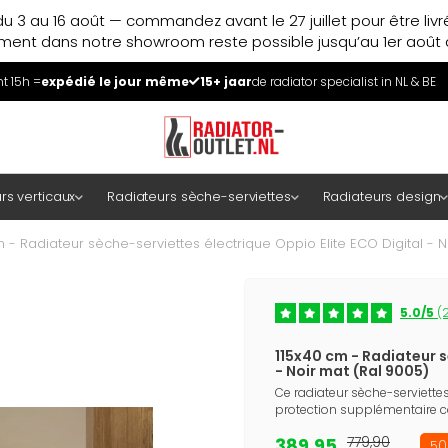
u 3 au 16 août — commandez avant le 27 juillet pour être liv
ment dans notre showroom reste possible jusqu’au 1er août à
 15h =
expédié le jour même
15+ jaar
de radiator specialist in NL & BE
rs verticaux
Radiateurs sèche-serviettes
Radiateurs design
m - Radiateur sèche-serviettes électrique Oppio Elite ECO Digital - N
5.0/5
(2
115x40 cm - Radiateur s
- Noir mat (Ral 9005)
Ce radiateur sèche-serviettes
protection supplémentaire con
389,95
779,90
50