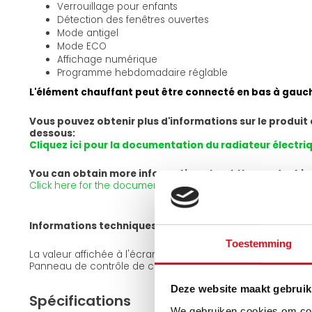
Verrouillage pour enfants
Détection des fenêtres ouvertes
Mode antigel
Mode ECO
Affichage numérique
Programme hebdomadaire réglable
L'élément chauffant peut être connecté en bas à gauch
Vous pouvez obtenir plus d'informations sur le produit e
dessous:
Cliquez ici pour la documentation du radiateur électr
You can obtain more information about the product in E
Click here for the documentation of the Oppio electric radia
Informations techniques complémentaires :
Toestemming
La valeur affichée à l'écran est la valeur de la température
Panneau de contrôle de classification IP IP44
Deze website maakt gebruik
Spécifications
We gebruiken cookies om cont