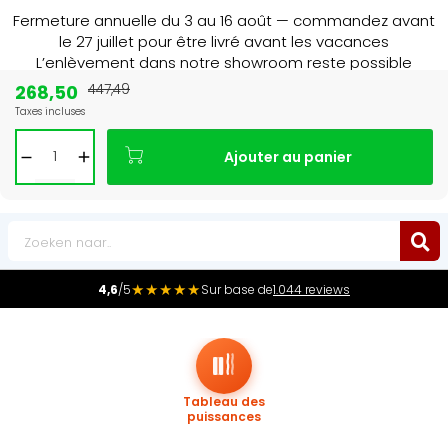
Fermeture annuelle du 3 au 16 août — commandez avant
le 27 juillet pour être livré avant les vacances
L’enlèvement dans notre showroom reste possible
jusqu’au 1er août à 16 h 30.
268,50
447,49
Taxes incluses
Leader du marché
des radiateurs au Benelux
Ajouter au panier
0
★★★★★
4,6
/5
Sur base de
1.044 reviews
Tableau des
puissances