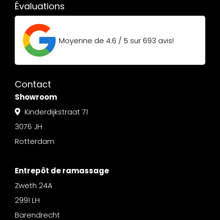
Évaluations
Moyenne de
4.6 / 5
sur
693
avis!
Contact
Showroom
Kinderdijkstraat 71
3076 JH
Rotterdam
Entrepôt de ramassage
Zweth 24A
2991 LH
Barendrecht