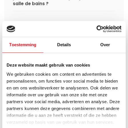
salle de bains ?
Avez-vous une question à propos de se produit.
Toestemming
Details
Over
Simon est heureux de vous aider et peut répondre à
toutes vos questions.
Deze website maakt gebruik van cookies
Envoyer un message
We gebruiken cookies om content en advertenties te
personaliseren, om functies voor social media te bieden
Large éventail
Délai de réflexion de 14
en om ons websiteverkeer te analyseren. Ook delen we
jours
Livraison à partir de
Pas bon = remboursé
notre propre stock
informatie over uw gebruik van onze site met onze
partners voor social media, adverteren en analyse. Deze
Venez vous chercher en
Livraison rapide aux
partners kunnen deze gegevens combineren met andere
magasin ?
Pays-Bas et en Belgique
Nous sommes ouverts 6
Geen onverwachte
informatie die u aan ze heeft verstrekt of die ze hebben
jours par semaine.
kosten achteraf
verzameld op basis van uw gebruik van hun services.