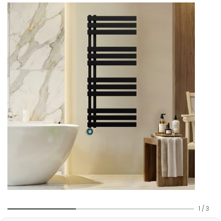
1
/
3