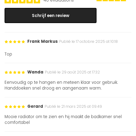
40 évaluations
Schrijf een review
Frank Markus
Publié le 17 octobre 2025 at 10:18
Top
Wanda
Publié le 29 août 2025 at 17:32
Eenvoudig op te hangen en meteen klaar voor gebruik.
Handdoeken snel droog en aangenaam warm.
Gerard
Publié le 21 mars 2025 at 09:49
Mooie radiator om te zien en hij maakt de badkamer snel
comfortabel