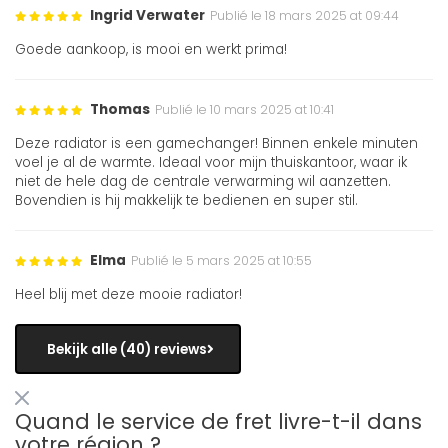
Ingrid Verwater
Publié le 18 mars 2025 at 09:44
Goede aankoop, is mooi en werkt prima!
Thomas
Publié le 10 mars 2025 at 10:41
Deze radiator is een gamechanger! Binnen enkele minuten
voel je al de warmte. Ideaal voor mijn thuiskantoor, waar ik
niet de hele dag de centrale verwarming wil aanzetten.
Bovendien is hij makkelijk te bedienen en super stil.
Elma
Publié le 5 mars 2025 at 10:55
Heel blij met deze mooie radiator!
Bekijk alle (40) reviews
Quand le service de fret livre-t-il dans
votre région ?