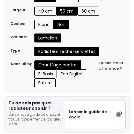
Largeur
40 cm
50 cm
60 cm
Couleur
Blanc
Noir
Variante
Lamellen
Type
Radiateur sèche-serviettes
Quelle est la
Aansluiting
Chauffage central
différence ?
E-Basis
Eco Digital
Future
Tu ne sais pas quel
radiateur choisir ?
Lancer le guide de
Utilise notre guide de choix et
choix
trouve rapidement le radiateur
idéal.