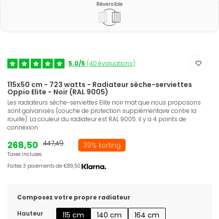
Réversible
5.0/5
(40 évaluations)
115x50 cm - 723 watts - Radiateur sèche-serviettes
Oppio Elite - Noir (RAL 9005)
Les radiateurs sèche-serviettes Elite noir mat que nous proposons
sont galvanisés (couche de protection supplémentaire contre la
rouille). La couleur du radiateur est RAL 9005. Il y a 4 points de
connexion
268,50
447,49
39% korting
Taxes incluses
Faites 3 paiements de €89,50.
Composez votre propre radiateur
Hauteur
115 cm
140 cm
164 cm