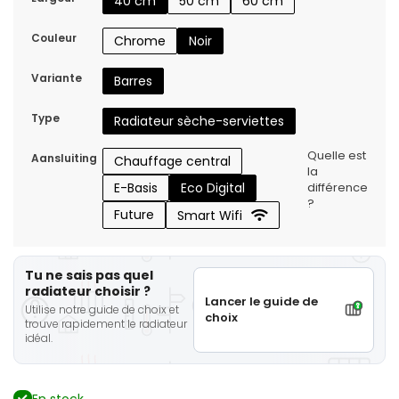
40 cm
50 cm
60 cm
Couleur
Chrome
Noir
Variante
Barres
Type
Radiateur sèche-serviettes
Quelle est
Aansluiting
Chauffage central
la
E-Basis
Eco Digital
différence
?
Future
Smart Wifi
Tu ne sais pas quel
radiateur choisir ?
Lancer le guide de
Utilise notre guide de choix et
choix
trouve rapidement le radiateur
idéal.