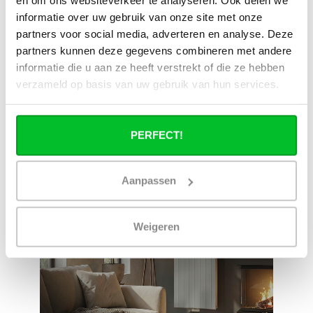
en om ons websiteverkeer te analyseren. Ook delen we
Livraison à partir de
Pas bon = remboursé
notre propre stock
informatie over uw gebruik van onze site met onze
partners voor social media, adverteren en analyse. Deze
Venez vous chercher en
Livraison rapide aux
partners kunnen deze gegevens combineren met andere
magasin ?
Pays-Bas et en Belgique
Nous sommes ouverts 6
Geen onverwachte
informatie die u aan ze heeft verstrekt of die ze hebben
jours par semaine.
kosten achteraf
verzameld op basis van uw gebruik van hun services.
PERFECT!
Aanpassen
Weigeren