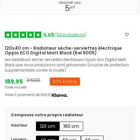
Geschikt voor
5
2
m
5.0/5
(59 évaluations)
120x40 cm - Radiateur sèche-serviettes électrique
Oppio ECO Digital Matt Black (Ral 9005)
Les radiateurs sèche-serviettes électriques Oppio Eco Digital Matt
Black que nous proposons sont galvanisés (couche de protection
supplémentaire contre la rouille).
189,95
379,90
50% korting
Taxes incluses
Faites 3 paiements de €63,32.
Composez votre propre radiateur
Hauteur
120 cm
160 cm
Largeur