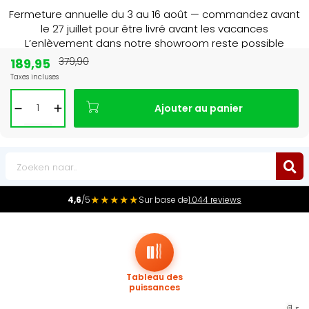
Fermeture annuelle du 3 au 16 août — commandez avant
le 27 juillet pour être livré avant les vacances
L’enlèvement dans notre showroom reste possible
jusqu’au 1er août à 16 h 30.
189,95
379,90
Taxes incluses
Leader du marché
des radiateurs au Benelux
Ajouter au panier
0
★★★★★
4,6
/5
Sur base de
1.044 reviews
Tableau des
puissances