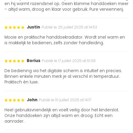
en hij warmt razendsnel op. Geen klamme handdoeken meer
– altijd warm, droog en klaar voor gebruik. Pure verwennerij.
Justin
Publié le 25 juillet 2025 at 14:53
Mooie en praktische handdoekradiator. Wordt snel warm en
is makkelijk te bedienen, zelfs zonder handleiding.
Borius
Publié le 17 juillet 2025 at 10:08
De bediening via het digitale scherm is intuïtief en precies.
Binnen enkele minuten merk je al verschil in temperatuur.
Praktisch én luxe.
John
Publié le 10 juillet 2025 at 14:17
Heel gebruiksvriendelijk en voelt veilig door het kinderslot.
Onze handdoeken zijn altijd warm en droog. Echt een
aanrader.