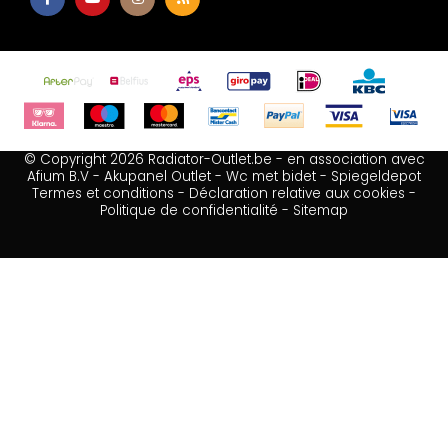
© Copyright 2026 Radiator-Outlet.be - en association avec
Afium B.V
-
Akupanel Outlet
-
Wc met bidet
-
Spiegeldepot
Termes et conditions
-
Déclaration relative aux cookies
-
Politique de confidentialité
-
Sitemap