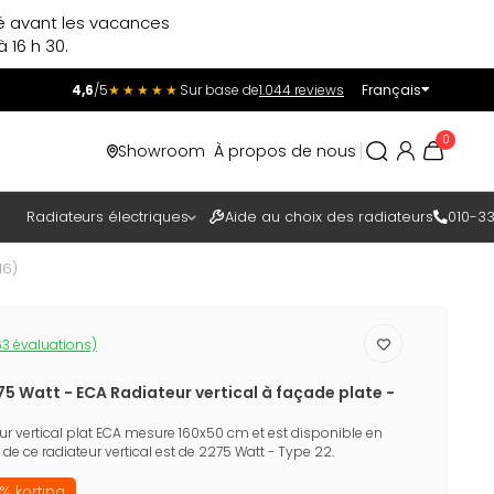
ré avant les vacances
 16 h 30.
4,6
/5
★★★★★
Sur base de
1.044 reviews
Français
Incl.
Excl.
0
Showroom
À propos de nous
TAXES
Radiateurs électriques
Aide au choix des radiateurs
010-33
16)
3 évaluations)
5 Watt - ECA Radiateur vertical à façade plate -
eur vertical plat ECA mesure 160x50 cm et est disponible en
 de ce radiateur vertical est de 2275 Watt - Type 22.
% korting