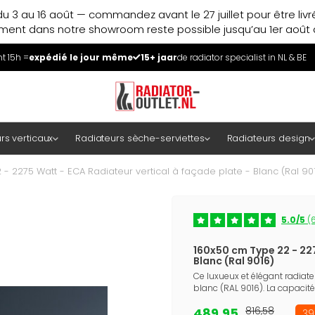
u 3 au 16 août — commandez avant le 27 juillet pour être liv
ment dans notre showroom reste possible jusqu’au 1er août à
 15h =
expédié le jour même
15+ jaar
de radiator specialist in NL & BE
rs verticaux
Radiateurs sèche-serviettes
Radiateurs design
- 2275 Watt - ECA Radiateur vertical à façade plate - Blanc (Ral 90
5.0/5
(6
160x50 cm Type 22 - 227
Blanc (Ral 9016)
Ce luxueux et élégant radiat
blanc (RAL 9016). La capacité
489,95
816,58
39