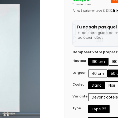
Taxes incluses
Faites 3 paiements de €163,32.
Tu ne sais pas quel 
Utilise notre guide de c
radiateur idéal.
Composez votre propre r
Hauteur
160 cm
18
Largeur
40 cm
50 
Couleur
Blanc
Noir
Variante
Devant côtelé
Type
Type 22