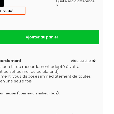
Quelle est la différence
s
?
 niveau!
Ajouter au panier
ccordement
Aide au choix
le bon kit de raccordement adapté à votre
 au sol, au mur ou au plafond).
dement, vous disposez immédiatement de toutes
en une seule fois.
connexion (connexion milieu-bas):