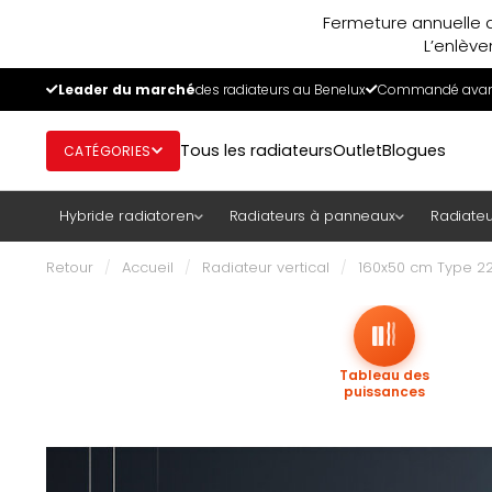
Fermeture annuelle d
L’enlève
Leader du marché
des radiateurs au Benelux
Commandé avant
Tous les radiateurs
Outlet
Blogues
CATÉGORIES
Hybride radiatoren
Radiateurs à panneaux
Radiateu
Retour
/
Accueil
/
Radiateur vertical
/
160x50 cm Type 22 
Tableau des
puissances