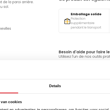
t de la paroi arrière.
u sol.
Emballage solide
Protection
supplémentaire
pendant le transport
evilles
Besoin d'aide pour faire l
Utilisez l'un de nos outils pra
Qu
est-ell
Q
Details
A
 van cookies
Avez-vous une question 
ent en advertenties te personaliseren, om functies voor social