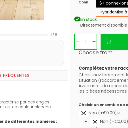
Conn.
6+ connexion
Hybride
Mise à
En stock
Directement disponible
1
/
8
Choose from:
Complétez votre ra
Choisissez facilement 
S FRÉQUENTES
situation (raccordement
Avec un kit de raccor
les pièces nécessaires 
caractérise par des angles
Choisir un ensemble de 
ur est de couleur blanche
Non (+€0,00)
Non (+€0,00)
xer de différentes manières :