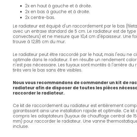
2x en haut à gauche et à droite.
2x en bas à gauche et à droite.
2x centre-bas.
Le radiateur est équipé d'un raccordement par le bas (file
avec un entraxe standard de 5 cm. Le radiateur est de type 
convecteurs) et ne mesure que 10,4 cm d'épaisseur. Une fois
trouve à 12,85 cm du mur.
Le radiateur peut être raccordé par le haut, mais l'eau ne c
optimale dans le radiateur. Il en résulte un rendement calori
n'est pas nécessaire. Les tuyaux sont montés à l'arrière du
tirés vers le bas sans être visibles.
Nous vous recommandons de commander un kit de ra
radiateur afin de disposer de toutes les pièces nécess
raccorder le radiateur.
Ce kit de raccordement au radiateur est entièrement compa
garantissant ainsi une installation rapide et optimale. Ce ki
compris les adaptateurs (tuyaux de chauffage central de 15 
mm) pour raccorder le radiateur. Une vanne thermostatiqu
incluse.