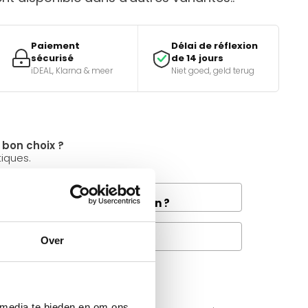
Paiement
Délai de réflexion
sécurisé
de 14 jours
iDEAL, Klarna & meer
Niet goed, geld terug
e bon choix ?
tiques.
and la livraison de fret à
e disponible dans votre région ?
Questions fréquentes
Over
à propos de se produit.
 media te bieden en om ons