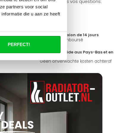
ider et peut répondre à toutes vos questions.
ze partners voor social
nformatie die u aan ze heeft
Délai de réflexion de 14 jours
e propre stock
Pas bon = remboursé
PERFECT!
magasin ?
Livraison rapide aux Pays-Bas et en
Belgique
ours par
Geen onverwachte kosten achteraf