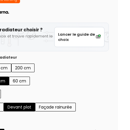
radiateur choisir ?
Lancer le guide de
hoix et trouve rapidement le
choix
adiateur
0 cm
200 cm
cm
60 cm
Devant plat
Façade rainurée