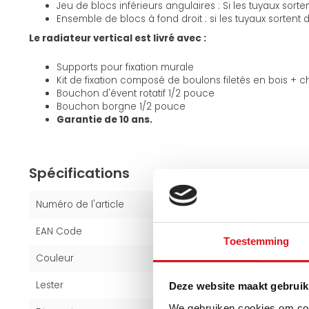
Jeu de blocs inférieurs angulaires : Si les tuyaux sorten
Ensemble de blocs à fond droit : si les tuyaux sortent d
Le radiateur vertical est livré avec :
Supports pour fixation murale
Kit de fixation composé de boulons filetés en bois + ch
Bouchon d'évent rotatif 1/2 pouce
Bouchon borgne 1/2 pouce
Garantie de 10 ans.
Spécifications
Numéro de l'article
1959207
EAN Code
6094112959923
Toestemming
Couleur
Blanc (RAL 9016)
Lester
40.5 kg
Deze website maakt gebruik
We gebruiken cookies om cont