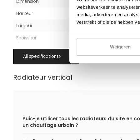
Dimension
160x50 cm
websiteverkeer te analyseren
Hauteur
160 cm
media, adverteren en analys
verstrekt of die ze hebben v
Largeur
50 cm
Epaisseur
10,4 cm
Weigeren
All specifications
Radiateur vertical
Puis-je utiliser tous les radiateurs du site en
un chauffage urbain ?