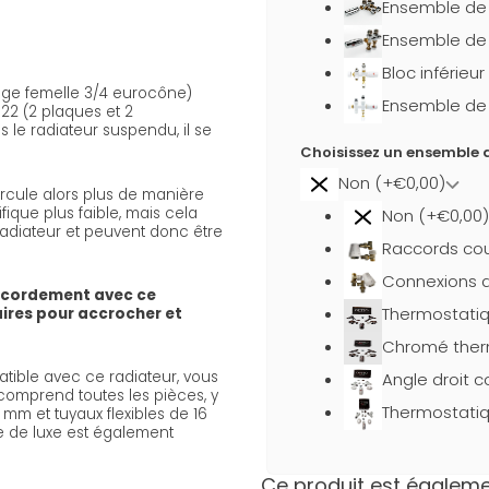
Ensemble de b
Ensemble de 
Bloc inférieu
tage femelle 3/4 eurocône)
Ensemble de b
22 (2 plaques et 2
 le radiateur suspendu, il se
Choisissez un ensemble d
Non (+€0,00)
ircule alors plus de manière
fique plus faible, mais cela
Non (+€0,00)
 radiateur et peuvent donc être
Raccords cou
Connexions d
ccordement avec ce
Thermostati
aires pour accrocher et
Chromé ther
tible avec ce radiateur, vous
Angle droit 
t comprend toutes les pièces, y
Thermostatiq
mm et tuyaux flexibles de 16
e de luxe est également
Ce produit est égalemen