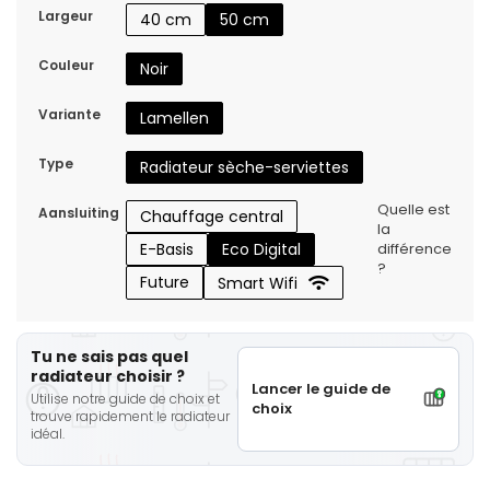
Largeur
40 cm
50 cm
Couleur
Noir
Variante
Lamellen
Type
Radiateur sèche-serviettes
Quelle est
Aansluiting
Chauffage central
la
E-Basis
Eco Digital
différence
?
Future
Smart Wifi
Tu ne sais pas quel
radiateur choisir ?
Lancer le guide de
Utilise notre guide de choix et
choix
trouve rapidement le radiateur
idéal.