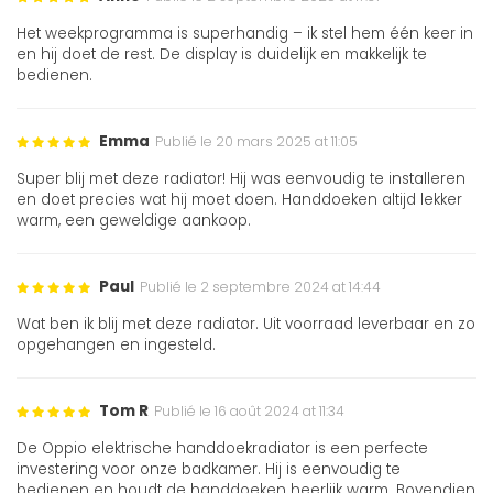
Het weekprogramma is superhandig – ik stel hem één keer in
en hij doet de rest. De display is duidelijk en makkelijk te
bedienen.
Emma
Publié le 20 mars 2025 at 11:05
Super blij met deze radiator! Hij was eenvoudig te installeren
en doet precies wat hij moet doen. Handdoeken altijd lekker
warm, een geweldige aankoop.
Paul
Publié le 2 septembre 2024 at 14:44
Wat ben ik blij met deze radiator. Uit voorraad leverbaar en zo
opgehangen en ingesteld.
Tom R
Publié le 16 août 2024 at 11:34
De Oppio elektrische handdoekradiator is een perfecte
investering voor onze badkamer. Hij is eenvoudig te
bedienen en houdt de handdoeken heerlijk warm. Bovendien