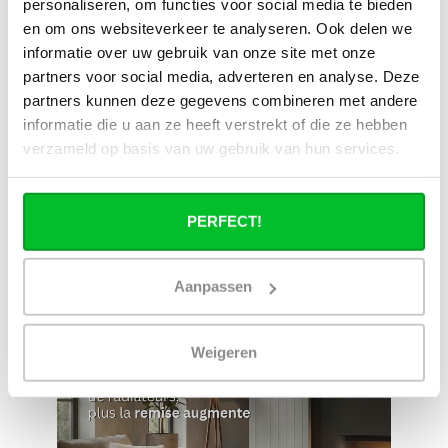
personaliseren, om functies voor social media te bieden
en om ons websiteverkeer te analyseren. Ook delen we
Large éventail
Délai de réflexion de 14
informatie over uw gebruik van onze site met onze
jours
Livraison à partir de
Pas bon = remboursé
notre propre stock
partners voor social media, adverteren en analyse. Deze
partners kunnen deze gegevens combineren met andere
Venez vous chercher en
Livraison rapide aux
informatie die u aan ze heeft verstrekt of die ze hebben
magasin ?
Pays-Bas et en Belgique
Nous sommes ouverts 6
Geen onverwachte
verzameld op basis van uw gebruik van hun services.
jours par semaine.
kosten achteraf
PERFECT!
Aanpassen
Weigeren