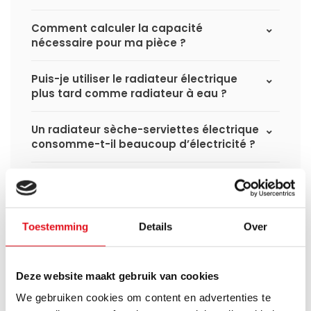
Comment calculer la capacité
nécessaire pour ma pièce ?
Puis-je utiliser le radiateur électrique
plus tard comme radiateur à eau ?
Un radiateur sèche-serviettes électrique
consomme-t-il beaucoup d’électricité ?
Toestemming
Details
Over
Avez-vous une question à propos de se produit.
Simon est heureux de vous aider et peut répondre à
toutes vos questions.
Deze website maakt gebruik van cookies
We gebruiken cookies om content en advertenties te
Envoyer un message