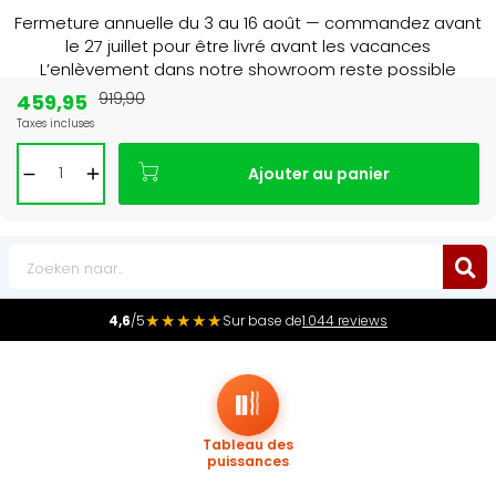
Fermeture annuelle du 3 au 16 août — commandez avant
le 27 juillet pour être livré avant les vacances
L’enlèvement dans notre showroom reste possible
jusqu’au 1er août à 16 h 30.
459,95
919,90
Taxes incluses
Leader du marché
des radiateurs au Benelux
Ajouter au panier
0
★★★★★
4,6
/5
Sur base de
1.044 reviews
Tableau des
puissances