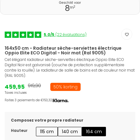
Geschikt voor
8
2
m
5.0/5
(22 évaluations)
164x50 cm - Radiateur sèche-serviettes électrique
Oppio Elite ECO Digital - Noir mat (Ral 9005)
Cet élégant radiateur sèche-serviettes électrique Oppio Elite ECO
Digital Noir est galvanisé (couche de protection supplémentaire
contre la rouille). Le radiateur de salle de bains est de couleur noir mat
(RAL 9005).
459,95
919,90
50% korting
Taxes incluses
Faites 3 paiements de €153,32.
Composez votre propre radiateur
Hauteur
115 cm
140 cm
164 cm