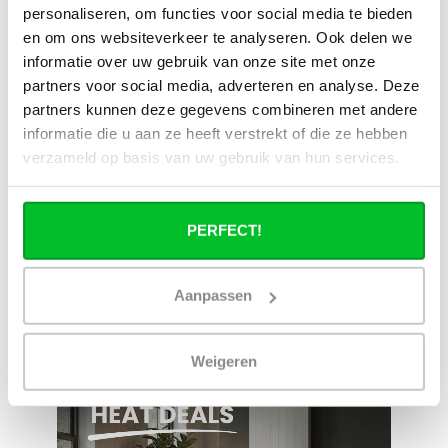
Simon est heureux de vous aider et peut répondre à
personaliseren, om functies voor social media te bieden
toutes vos questions.
en om ons websiteverkeer te analyseren. Ook delen we
informatie over uw gebruik van onze site met onze
Envoyer un message
partners voor social media, adverteren en analyse. Deze
partners kunnen deze gegevens combineren met andere
Large éventail
Délai de réflexion de 14
informatie die u aan ze heeft verstrekt of die ze hebben
jours
Livraison à partir de
verzameld op basis van uw gebruik van hun services.
Pas bon = remboursé
notre propre stock
Venez vous chercher en
Livraison rapide aux
magasin ?
Pays-Bas et en Belgique
PERFECT!
Nous sommes ouverts 6
Geen onverwachte
jours par semaine.
kosten achteraf
Aanpassen
Weigeren