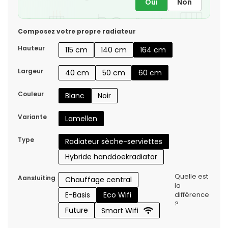
Oui
Non
Composez votre propre radiateur
Hauteur
115 cm
140 cm
164 cm
Largeur
40 cm
50 cm
60 cm
Couleur
Blanc
Noir
Variante
Lamellen
Type
Radiateur sèche-serviettes
Hybride handdoekradiator
Quelle est
Aansluiting
Chauffage central
la
E-Basis
Eco Wifi
différence
?
Future
Smart Wifi