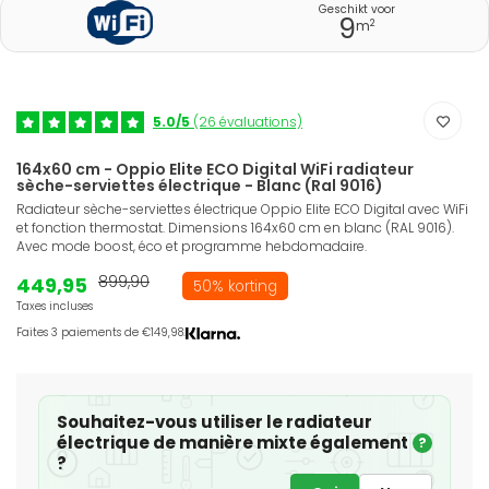
Geschikt voor
9
2
m
5.0/5
(26 évaluations)
164x60 cm - Oppio Elite ECO Digital WiFi radiateur
sèche-serviettes électrique - Blanc (Ral 9016)
Radiateur sèche-serviettes électrique Oppio Elite ECO Digital avec WiFi
et fonction thermostat. Dimensions 164x60 cm en blanc (RAL 9016).
Avec mode boost, éco et programme hebdomadaire.
449,95
899,90
50% korting
Taxes incluses
Faites 3 paiements de €149,98.
Souhaitez-vous utiliser le radiateur
électrique de manière mixte également
?
?