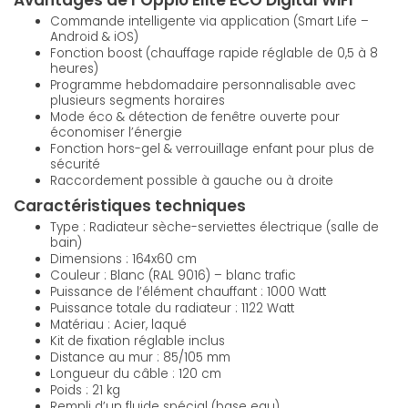
Avantages de l’Oppio Elite ECO Digital WiFi
Commande intelligente via application (Smart Life –
Android & iOS)
Fonction boost (chauffage rapide réglable de 0,5 à 8
heures)
Programme hebdomadaire personnalisable avec
plusieurs segments horaires
Mode éco & détection de fenêtre ouverte pour
économiser l’énergie
Fonction hors-gel & verrouillage enfant pour plus de
sécurité
Raccordement possible à gauche ou à droite
Caractéristiques techniques
Type : Radiateur sèche-serviettes électrique (salle de
bain)
Dimensions : 164x60 cm
Couleur : Blanc (RAL 9016) – blanc trafic
Puissance de l’élément chauffant : 1000 Watt
Puissance totale du radiateur : 1122 Watt
Matériau : Acier, laqué
Kit de fixation réglable inclus
Distance au mur : 85/105 mm
Longueur du câble : 120 cm
Poids : 21 kg
Rempli d’un fluide spécial (base eau)