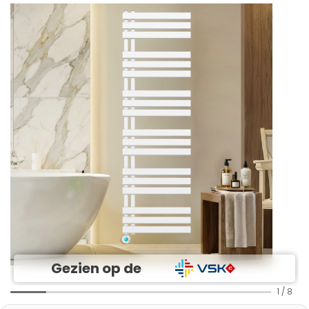
Gezien op de
1
/
8