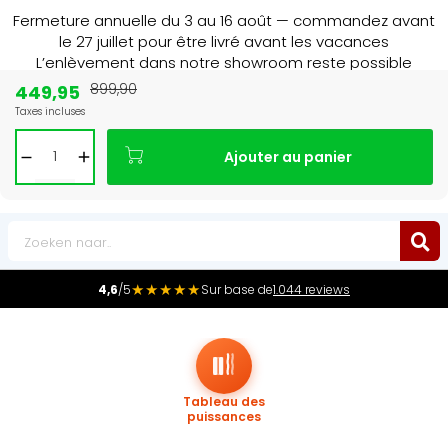
Fermeture annuelle du 3 au 16 août — commandez avant
le 27 juillet pour être livré avant les vacances
L’enlèvement dans notre showroom reste possible
jusqu’au 1er août à 16 h 30.
449,95
899,90
Taxes incluses
Leader du marché
des radiateurs au Benelux
Ajouter au panier
0
★★★★★
4,6
/5
Sur base de
1.044 reviews
Tableau des
puissances