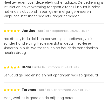
Heel tevreden over deze elektrische radiator. De bediening is
intuïtief en de verwarming reageert direct. Pluspunt is zeker
het kinderslot, vooral in een gezin met jonge kinderen.
Minpuntje: het snoer had iets langer gemogen.
Jantine
Publié le 4 septembre 2025 at 15:47
Het display is duidelijk en eenvoudig te bedienen, zelfs
zonder handleiding. Het kinderslot is ideaal met kleine
kinderen in huis. Warmt snel op en houdt de handdoeken
heerlijk droog.
Bram
Publié le 8 octobre 2024 at 17:49
Eenvoudige bediening en het ophangen was zo gebeurd.
Terence
Publié le 19 septembre 2024 at 17:24
Mooi, kwaliteit is goed en de prijs nog beter.