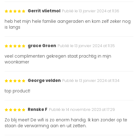
Gerrit vlietmol
Publié le 13 janvier 2024 at 11:36
heb het mijn hele familie aangeraden en kom zelf zeker nog
is langs
grace Groen
Publié le 13 janvier 2024 at 11:35
veel complimenten gekregen staat prachtig in mijn
woonkamer
George velden
Publié le 13 janvier 2024 at 11:34
top product!
Renske F
Publié le 14 novembre 2023 at 17:29
Zo blij mee!! De wifi is zo enorm handig. Ik kan zonder op te
staan de verwarming aan en uit zetten.