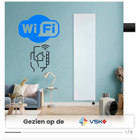
Gezien op de
1
/
8