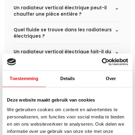
Un radiateur vertical électrique peut-il
chauffer une pièce entière ?
Quel fluide se trouve dans les radiateurs
électriques ?
Un radiateur vertical électrique fait-il du
bruit ?
Le radiateur électrique devient-il chaud
Toestemming
Details
Over
au toucher ?
Deze website maakt gebruik van cookies
We gebruiken cookies om content en advertenties te
personaliseren, om functies voor social media te bieden
Avez-vous une question à propos de se produit.
en om ons websiteverkeer te analyseren. Ook delen we
Simon est heureux de vous aider et peut répondre à
toutes vos questions.
informatie over uw gebruik van onze site met onze