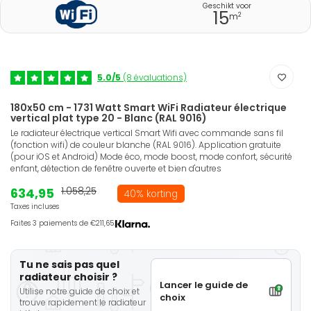
Geschikt voor
15
2
m
5.0/5
(8 évaluations)
180x50 cm - 1731 Watt Smart WiFi Radiateur électrique
vertical plat type 20 - Blanc (RAL 9016)
Le radiateur électrique vertical Smart Wifi avec commande sans fil
(fonction wifi) de couleur blanche (RAL 9016). Application gratuite
(pour iOS et Android) Mode éco, mode boost, mode confort, sécurité
enfant, détection de fenêtre ouverte et bien d'autres
634,95
1.058,25
40% korting
Taxes incluses
Faites 3 paiements de €211,65.
Tu ne sais pas quel
radiateur choisir ?
Lancer le guide de
Utilise notre guide de choix et
choix
trouve rapidement le radiateur