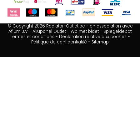
© Copyright 2026 Radiator-Outlet.be - en association avec
Afium B.V
-
Akupanel Outlet
-
Wc met bidet
-
Spiegeldepot
Termes et conditions
-
Déclaration relative aux cookies
-
Politique de confidentialité
-
Sitemap