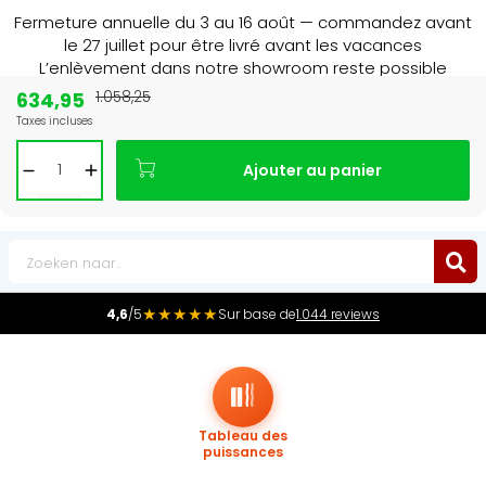
Fermeture annuelle du 3 au 16 août — commandez avant
le 27 juillet pour être livré avant les vacances
L’enlèvement dans notre showroom reste possible
jusqu’au 1er août à 16 h 30.
634,95
1.058,25
Taxes incluses
Leader du marché
des radiateurs au Benelux
Ajouter au panier
0
★★★★★
4,6
/5
Sur base de
1.044 reviews
Tableau des
puissances