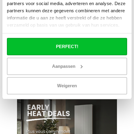
partners voor social media, adverteren en analyse. Deze
partners kunnen deze gegevens combineren met andere
Envoyer un message
informatie die u aan ze heeft verstrekt of die ze hebben
verzameld op basis van uw gebruik van hun services.
Large éventail
Délai de réflexion de 14
jours
Livraison à partir de
Pas bon = remboursé
notre propre stock
PERFECT!
Venez vous chercher en
Livraison rapide aux
magasin ?
Pays-Bas et en Belgique
Nous sommes ouverts 6
Geen onverwachte
Aanpassen
jours par semaine.
kosten achteraf
Weigeren