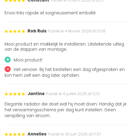
Constant
Publié le 15 avril 2026 at 10:27
Envoi très rapide et soigneusement emballé
Rob Ruis
Publié le 4 février 2026 at 12:08
Mooi product en makkelijk te installeren. Uitstekende uitleg
van de stappen van montage.
+
Mooi product!
-
Het vervoer. Bij het bestellen een dag afgesproken en
kon hem zelf een dag later ophalen.
Jantine
Publié le 8 juillet 2025 at 12:12
Elegante radiator die doet wat hij moet doen. Handig dat je
het verwarmingsschema per dag kunt instellen. Geen
verspilling van stroom.
Annelies
Publié le 30 juin 2025 at 17:07