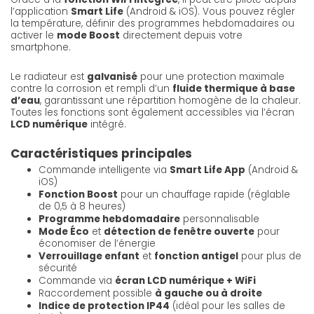
l’application
Smart Life
(Android & iOS). Vous pouvez régler
la température, définir des programmes hebdomadaires ou
activer le
mode Boost
directement depuis votre
smartphone.
Le radiateur est
galvanisé
pour une protection maximale
contre la corrosion et rempli d’un
fluide thermique à base
d’eau
, garantissant une répartition homogène de la chaleur.
Toutes les fonctions sont également accessibles via l’écran
LCD numérique
intégré.
Caractéristiques principales
Commande intelligente via
Smart Life App
(Android &
iOS)
Fonction Boost
pour un chauffage rapide (réglable
de 0,5 à 8 heures)
Programme hebdomadaire
personnalisable
Mode Éco
et
détection de fenêtre ouverte
pour
économiser de l’énergie
Verrouillage enfant
et
fonction antigel
pour plus de
sécurité
Commande via
écran LCD numérique + WiFi
Raccordement possible
à gauche ou à droite
Indice de protection IP44
(idéal pour les salles de