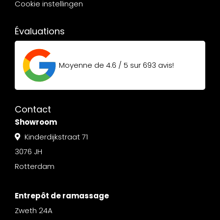
Cookie instellingen
Évaluations
Moyenne de
4.6 / 5
sur
693
avis!
Contact
Showroom
Kinderdijkstraat 71
3076 JH
Rotterdam
Entrepôt de ramassage
Zweth 24A