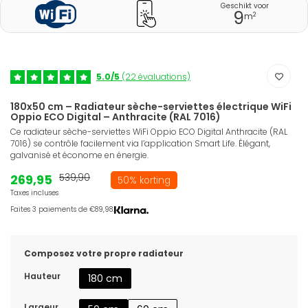
Geschikt voor
9
2
m
5.0/5
(22 évaluations)
180x50 cm – Radiateur sèche-serviettes électrique WiFi
Oppio ECO Digital – Anthracite (RAL 7016)
Ce radiateur sèche-serviettes WiFi Oppio ECO Digital Anthracite (RAL
7016) se contrôle facilement via l’application Smart Life. Élégant,
galvanisé et économe en énergie.
269,95
539,90
50% korting
Taxes incluses
Faites 3 paiements de €89,98.
Composez votre propre radiateur
Hauteur
180 cm
Largeur