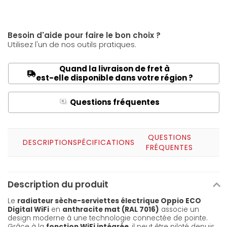
Besoin d'aide pour faire le bon choix ?
Utilisez l'un de nos outils pratiques.
Quand la livraison de fret à
est-elle disponible dans votre région ?
Questions fréquentes
Q
A
QUESTIONS
DESCRIPTION
SPÉCIFICATIONS
FRÉQUENTES
Description du produit
Le
radiateur sèche-serviettes électrique Oppio ECO
Digital WiFi
en
anthracite mat (RAL 7016)
associe un
design moderne à une technologie connectée de pointe.
Grâce à la
fonction WiFi intégrée
, il peut être piloté depuis