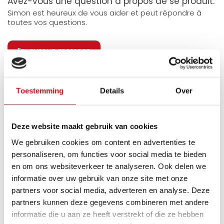
Avez-vous une question à propos de se produit.
Simon est heureux de vous aider et peut répondre à
toutes vos questions.
Envoyer un message
Large éventail
Délai de réflexion de 14
jours
Livraison à partir de
Toestemming
Details
Over
Pas bon = remboursé
notre propre stock
Venez vous chercher en
Livraison rapide aux
magasin ?
Pays-Bas et en Belgique
Deze website maakt gebruik van cookies
Nous sommes ouverts 6
Geen onverwachte
We gebruiken cookies om content en advertenties te
jours par semaine.
kosten achteraf
personaliseren, om functies voor social media te bieden
en om ons websiteverkeer te analyseren. Ook delen we
informatie over uw gebruik van onze site met onze
partners voor social media, adverteren en analyse. Deze
partners kunnen deze gegevens combineren met andere
informatie die u aan ze heeft verstrekt of die ze hebben