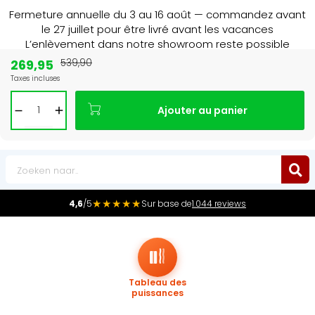
Fermeture annuelle du 3 au 16 août — commandez avant
le 27 juillet pour être livré avant les vacances
L’enlèvement dans notre showroom reste possible
jusqu’au 1er août à 16 h 30.
269,95
539,90
Taxes incluses
Leader du marché
des radiateurs au Benelux
Ajouter au panier
0
★★★★★
4,6
/5
Sur base de
1.044 reviews
Tableau des
puissances