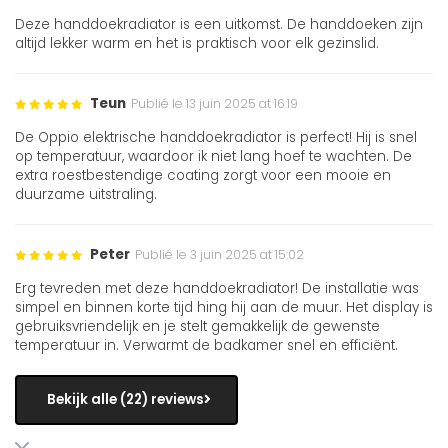
Deze handdoekradiator is een uitkomst. De handdoeken zijn
altijd lekker warm en het is praktisch voor elk gezinslid.
Teun
Publié le 13 juin 2025 at 16:19
De Oppio elektrische handdoekradiator is perfect! Hij is snel
op temperatuur, waardoor ik niet lang hoef te wachten. De
extra roestbestendige coating zorgt voor een mooie en
duurzame uitstraling.
Peter
Publié le 3 juin 2025 at 15:02
Erg tevreden met deze handdoekradiator! De installatie was
simpel en binnen korte tijd hing hij aan de muur. Het display is
gebruiksvriendelijk en je stelt gemakkelijk de gewenste
temperatuur in. Verwarmt de badkamer snel en efficiënt.
Bekijk alle (22) reviews