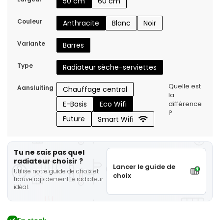
50 cm
60 cm
Couleur
Anthracite
Blanc
Noir
Variante
Barres
Type
Radiateur sèche-serviettes
Quelle est
Aansluiting
Chauffage central
la
E-Basis
Eco Wifi
différence
?
Future
Smart Wifi
Tu ne sais pas quel
radiateur choisir ?
Lancer le guide de
Utilise notre guide de choix et
choix
trouve rapidement le radiateur
idéal.