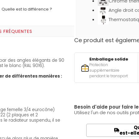
Chromé ther
Quelle est la différence ?
Angle droit 
Thermostatiq
S FRÉQUENTES
Ce produit est égalemen
Emballage solide
e par des angles élégants de 90
Protection
 le blanc (RAL 9016).
supplémentaire
pendant le transport
xer de différentes manières :
Besoin d'aide pour faire l
tage femelle 3/4 eurocône)
Utilisez l'un de nos outils pra
22 (2 plaques et 2
 le radiateur suspendu, il se
Qu
est-ell
ircule alors plus de manière