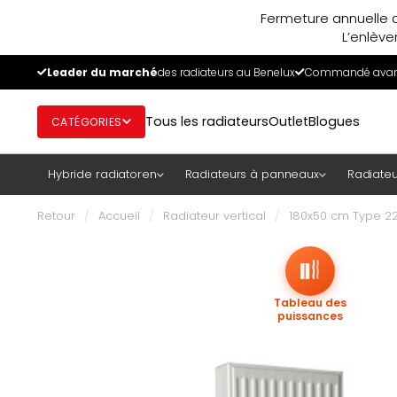
Fermeture annuelle d
L’enlève
Leader du marché
des radiateurs au Benelux
Commandé avant
Tous les radiateurs
Outlet
Blogues
CATÉGORIES
Hybride radiatoren
Radiateurs à panneaux
Radiateu
Retour
/
Accueil
/
Radiateur vertical
/
180x50 cm Type 22 
Tableau des
puissances