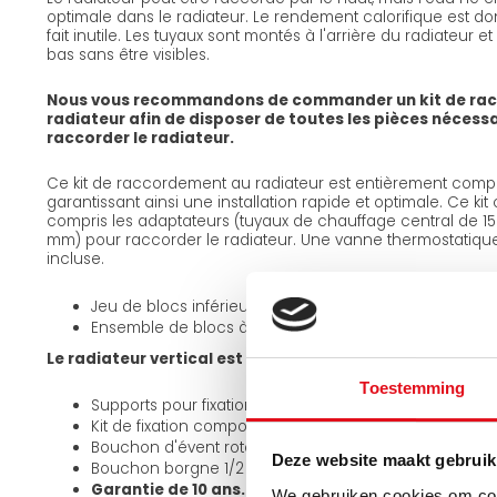
optimale dans le radiateur. Le rendement calorifique est donc
fait inutile. Les tuyaux sont montés à l'arrière du radiateur e
bas sans être visibles.
Nous vous recommandons de commander un kit de ra
radiateur afin de disposer de toutes les pièces nécess
raccorder le radiateur.
Ce kit de raccordement au radiateur est entièrement compa
garantissant ainsi une installation rapide et optimale. Ce ki
compris les adaptateurs (tuyaux de chauffage central de 15 
mm) pour raccorder le radiateur. Une vanne thermostatiqu
incluse.
Jeu de blocs inférieurs angulaires : Si les tuyaux sorten
Ensemble de blocs à fond droit : si les tuyaux sortent d
Le radiateur vertical est livré avec :
Toestemming
Supports pour fixation murale
Kit de fixation composé de boulons filetés en bois + ch
Bouchon d'évent rotatif 1/2 pouce
Deze website maakt gebruik
Bouchon borgne 1/2 pouce
Garantie de 10 ans.
We gebruiken cookies om cont