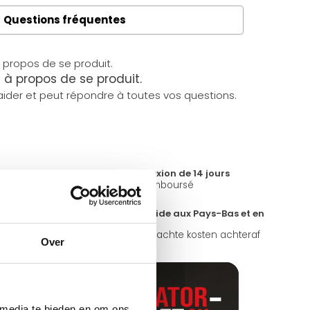
Questions fréquentes
à propos de se produit.
ider et peut répondre à toutes vos questions.
Délai de réflexion de 14 jours
e propre stock
Pas bon = remboursé
magasin ?
Livraison rapide aux Pays-Bas et en
Belgique
ours par
Geen onverwachte kosten achteraf
Over
 media te bieden en om ons