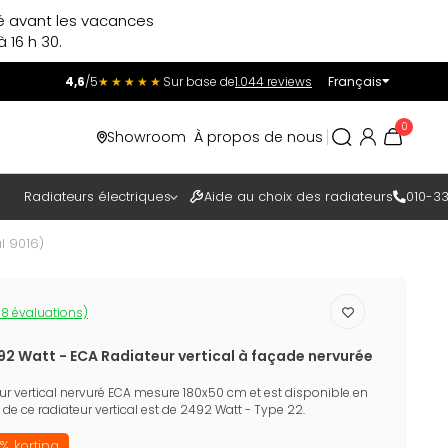
ré avant les vacances
 16 h 30.
4,6
/5
★★★★★
Sur base de
1.044 reviews
Français
Incl.
Excl.
0
Showroom
À propos de nous
TAXES
Radiateurs électriques
Aide au choix des radiateurs
010-33
l 9016)
8 évaluations)
92 Watt - ECA Radiateur vertical à façade nervurée
eur vertical nervuré ECA mesure 180x50 cm et est disponible en
 de ce radiateur vertical est de 2492 Watt - Type 22.
% korting