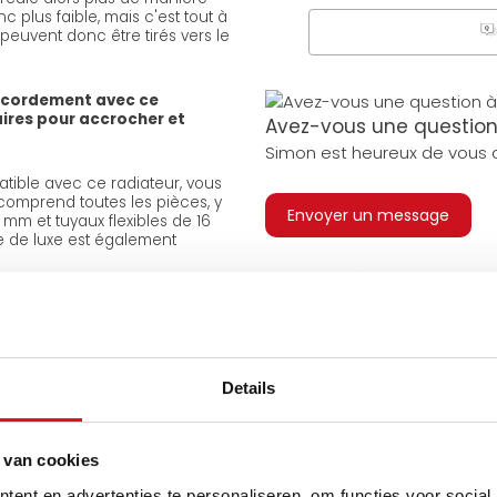
 plus faible, mais c'est tout à
Q
t peuvent donc être tirés vers le
A
ccordement avec ce
aires pour accrocher et
Avez-vous une question 
Simon est heureux de vous a
tible avec ce radiateur, vous
t comprend toutes les pièces, y
Envoyer un message
mm et tuyaux flexibles de 16
e de luxe est également
Large éventail
Livraison à partir de notr
t de la paroi arrière.
u sol.
Venez vous chercher en 
Nous sommes ouverts 6 j
semaine.
Details
evilles
 van cookies
ent en advertenties te personaliseren, om functies voor social