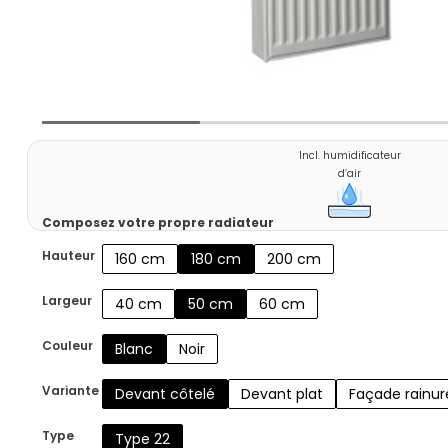
Incl. humidificateur
d’air
Composez votre propre radiateur
Hauteur
160 cm
180 cm
200 cm
Largeur
40 cm
50 cm
60 cm
Couleur
Blanc
Noir
Variante
Devant côtelé
Devant plat
Façade rainur
Type
Type 22