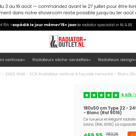
u 3 au 16 août — commandez avant le 27 juillet pour être liv
ment dans notre showroom reste possible jusqu’au 1er août à
 15h =
expédié le jour même
15+ jaar
de radiator specialist in NL & BE
rs verticaux
Radiateurs sèche-serviettes
Radiateurs design
- 2492 Watt - ECA Radiateur vertical à façade nervurée - Blanc (Ra
5.0/5
(3
180x50 cm Type 22 - 24
- Blanc (Ral 9016)
Ce luxueux et élégant radiat
blanc (RAL 9016). La capacité
469,95
783,25
40