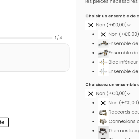
les pièces nécessaires 
Choisir un ensemble de 
Non (+€0,00)
Non (+€0,00)
1
/
4
Ensemble de b
Ensemble de 
Bloc inférieu
Ensemble de b
Choisissez un ensemble d
Non (+€0,00)
Non (+€0,00)
Raccords cou
Connexions d
ée
Thermostati