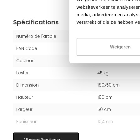
websiteverkeer te analyseren
media, adverteren en analys
Spécifications
verstrekt of die ze hebben v
Numéro de l'article
1959199
Weigeren
EAN Code
6094124896834
Couleur
Blanc (RAL 9016)
Lester
45 kg
Dimension
180x50 cm
Hauteur
180 cm
Largeur
50 cm
Epaisseur
10,4 cm