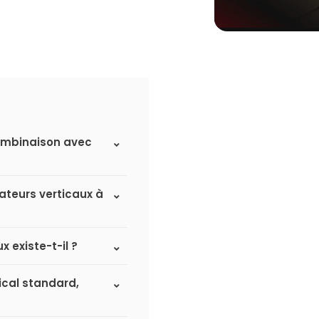
 combinaison avec
iateurs verticaux à
 existe-t-il ?
tical standard,