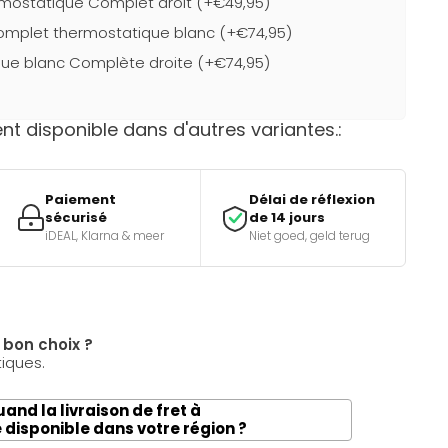
mostatique Complet droit (+€49,95)
complet thermostatique blanc (+€74,95)
ue blanc Complète droite (+€74,95)
t disponible dans d'autres variantes.:
Paiement
Délai de réflexion
sécurisé
de 14 jours
iDEAL, Klarna & meer
Niet goed, geld terug
e bon choix ?
tiques.
and la livraison de fret à
e disponible dans votre région ?