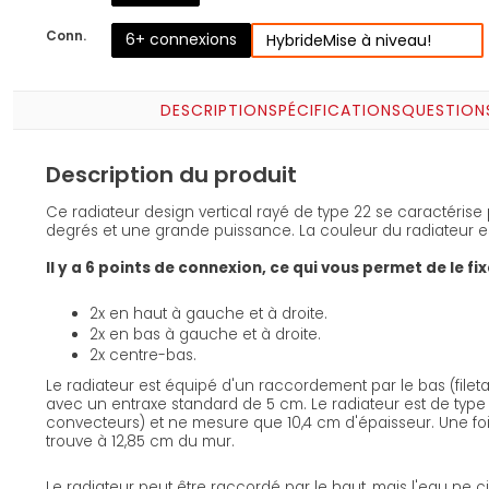
Conn.
6+ connexions
Hybride
Mise à niveau!
DESCRIPTION
SPÉCIFICATIONS
QUESTION
Description du produit
Ce radiateur design vertical rayé de type 22 se caractéris
degrés et une grande puissance. La couleur du radiateur est
Il y a 6 points de connexion, ce qui vous permet de le fi
2x en haut à gauche et à droite.
2x en bas à gauche et à droite.
2x centre-bas.
Le radiateur est équipé d'un raccordement par le bas (file
avec un entraxe standard de 5 cm. Le radiateur est de type 
convecteurs) et ne mesure que 10,4 cm d'épaisseur. Une fois
trouve à 12,85 cm du mur.
Le radiateur peut être raccordé par le haut, mais l'eau ne c