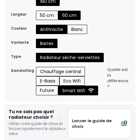
180 cm
Largeur
50 cm
60 cm
Couleur
Anthracite
Blanc
Variante
Barres
Type
Radiateur sèche-serviettes
Quelle est
Aansluiting
Chauffage central
la
E-Basis
Eco Wifi
différence
?
Future
Smart Wifi
Tu ne sais pas quel
radiateur choisir ?
Lancer le guide de
Utilise notre guide de choix et
choix
trouve rapidement le radiateur
idéal.