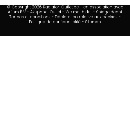
© Copyright 2026 Radiator-Outlet.be - en association avec
Afium B.V
-
Akupanel Outlet
-
Wc met bidet
-
Spiegeldepot
Termes et conditions
-
Déclaration relative aux cookies
-
Politique de confidentialité
-
Sitemap