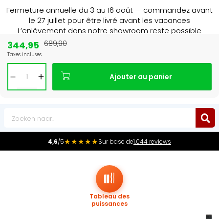
Fermeture annuelle du 3 au 16 août — commandez avant
le 27 juillet pour être livré avant les vacances
L’enlèvement dans notre showroom reste possible
jusqu’au 1er août à 16 h 30.
344,95
689,90
Taxes incluses
Leader du marché
des radiateurs au Benelux
Ajouter au panier
0
★★★★★
4,6
/5
Sur base de
1.044 reviews
Tableau des
puissances