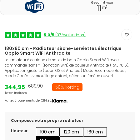
Geschikt voor
11
2
m
5.0/5
(37 évaluations)
180x60 cm - Radiateur sèche-serviettes électrique
Oppio Smart WiFi Anthracite
Le radiateur électrique de salle de bain Oppio Smart Wifi avec
commande sans fil (fonction wifi) de couleur Anthracite (RAL 7016).
Application gratuite (pour iOS et Android) Mode Eco, mode Boost,
mode Confort, verrouillage enfant, détection fenêtre ouvert
344,95
689,90
50% korting
Taxes incluses
Faites 3 paiements de €114,98.
Composez votre propre radiateur
Hauteur
100 cm
120 cm
160 cm