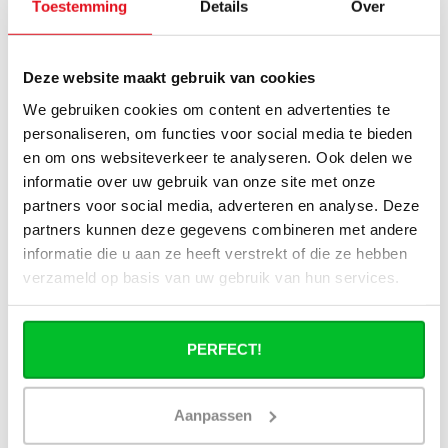
nécessaire pour ma pièce ?
Toestemming
Details
Over
Puis-je utiliser le radiateur électrique
plus tard comme radiateur à eau ?
Deze website maakt gebruik van cookies
We gebruiken cookies om content en advertenties te
Un radiateur sèche-serviettes électrique
personaliseren, om functies voor social media te bieden
consomme-t-il beaucoup d’électricité ?
en om ons websiteverkeer te analyseren. Ook delen we
informatie over uw gebruik van onze site met onze
partners voor social media, adverteren en analyse. Deze
partners kunnen deze gegevens combineren met andere
informatie die u aan ze heeft verstrekt of die ze hebben
Avez-vous une question à propos de se produit.
verzameld op basis van uw gebruik van hun services.
Simon est heureux de vous aider et peut répondre à
toutes vos questions.
PERFECT!
Envoyer un message
Aanpassen
Large éventail
Délai de réflexion de 14
jours
Livraison à partir de