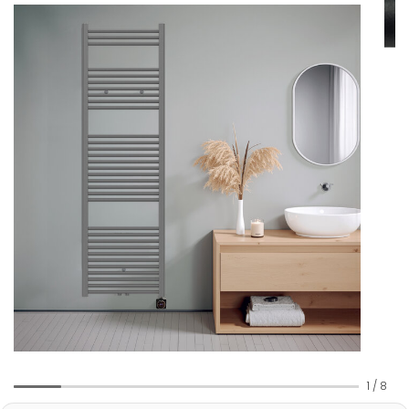
1
/
8