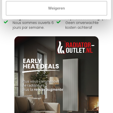
Pas bon = remboursé
notre propre stock
Weigeren
Venez vous chercher en
Livraison rapide aux
magasin ?
Pays-Bas et en Belgique
Nous sommes ouverts 6
Geen onverwachte
jours par semaine.
kosten achteraf