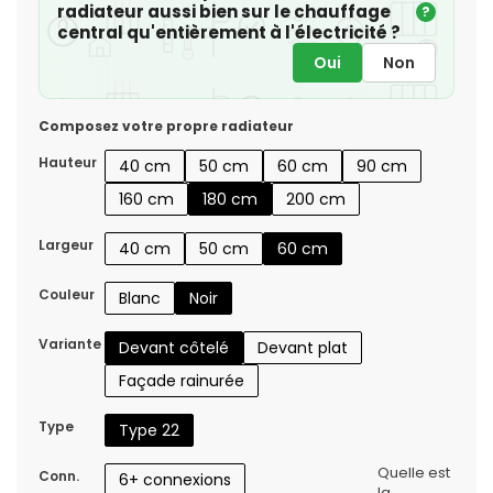
radiateur aussi bien sur le chauffage
?
central qu'entièrement à l'électricité ?
Oui
Non
Composez votre propre radiateur
Hauteur
40 cm
50 cm
60 cm
90 cm
160 cm
180 cm
200 cm
Largeur
40 cm
50 cm
60 cm
Couleur
Blanc
Noir
Variante
Devant côtelé
Devant plat
Façade rainurée
Type
Type 22
Quelle est
Conn.
6+ connexions
la