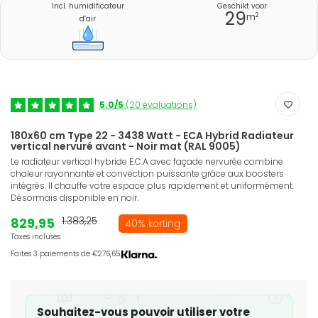
Incl. humidificateur
Geschikt voor
29
2
m
d’air
5.0/5
(20 évaluations)
180x60 cm Type 22 - 3438 Watt - ECA Hybrid Radiateur
vertical nervuré avant - Noir mat (RAL 9005)
Le radiateur vertical hybride E.C.A avec façade nervurée combine
chaleur rayonnante et convection puissante grâce aux boosters
intégrés. Il chauffe votre espace plus rapidement et uniformément.
Désormais disponible en noir.
829,95
1.383,25
40% korting
Taxes incluses
Faites 3 paiements de €276,65.
Souhaitez-vous pouvoir utiliser votre